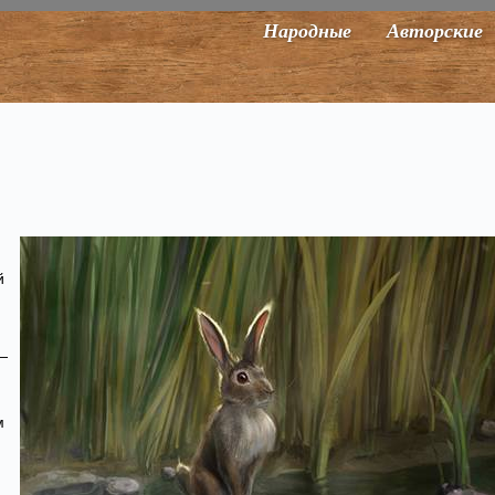
Народные
Авторские
й
—
м