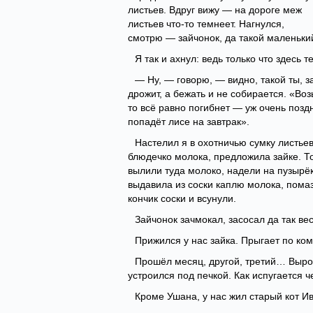
листьев. Вдруг вижу — на дороге меж
листьев что-то темнеет. Нагнулся,
смотрю — зайчонок, да такой маленьки
Я так и ахнул: ведь только что здесь 
— Ну, — говорю, — видно, такой ты, з
дрожит, а бежать и не собирается. «Воз
то всё равно погибнет — уж очень поздн
попадёт лисе на завтрак».
Настелил я в охотничью сумку листье
блюдечко молока, предложила зайке. То
вылили туда молоко, надели на пузырёк
выдавила из соски каплю молока, помаз
кончик соски и всунули.
Зайчонок зачмокал, засосал да так ве
Прижился у нас зайка. Прыгает по ком
Прошёл месяц, другой, третий… Вырос
устроился под печкой. Как испугается 
Кроме Ушана, у нас жил старый кот И