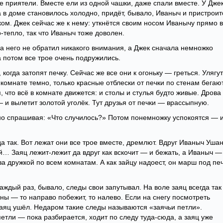
приятели. Вместе ели из одной чашки, даже спали вместе. У Дже
а в доме становилось холодно, придёт, бывало, Иваныч и пристроит
чком. Джек сейчас же к нему: уткнётся своим носом Иванычу прямо в
-тепло, так что Иваныч тоже доволен.
на него не обратил никакого внимания, а Джек сначала немножко
а потом все трое очень подружились.
огда затопят печку. Сейчас же все они к огоньку — греться. Улягу
В комнате темно, только красные отблески от печки по стенам бегают
, что всё в комнате движется: и столы и стулья будто живые. Дрова
 — и вылетит золотой уголёк. Тут друзья от печки — врассыпную.
очно спрашивая: «Что случилось?» Потом понемножку успокоятся — 
гда так. Вот лежат они все трое вместе, дремлют. Вдруг Иваныч Уша
ой… Заяц лежит-лежит да вдруг как вскочит — и бежать, а Иваныч —
за дружкой по всем комнатам. А как зайцу надоест, он марш под печ
каждый раз, бывало, следы свои запутывал. На воле заяц всегда так
оны — то направо побежит, то налево. Если на снегу посмотреть
 заяц ушёл. Недаром такие следы называются «заячьи петли».
петли — пока разбирается, ходит по следу туда-сюда, а заяц уже