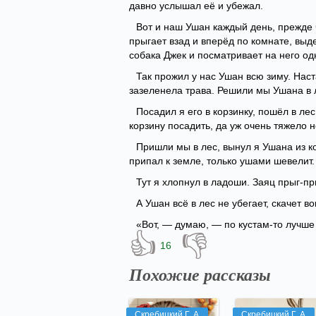
давно услышал её и убежал.
Вот и наш Ушан каждый день, прежде ч
прыгает взад и вперёд по комнате, выд
собака Джек и посматривает на него од
Так прожил у нас Ушан всю зиму. Наст
зазеленела трава. Решили мы Ушана в л
Посадил я его в корзинку, пошёл в ле
корзину посадить, да уж очень тяжело н
Пришли мы в лес, вынул я Ушана из кор
припал к земле, только ушами шевелит.
Тут я хлопнул в ладоши. Заяц прыг-пр
А Ушан всё в лес не убегает, скачет во
«Вот, — думаю, — по кустам-то лучше 
👍
👎
16
Похожие рассказы
Скребицкий Г. А.
Скребицкий Г. А.