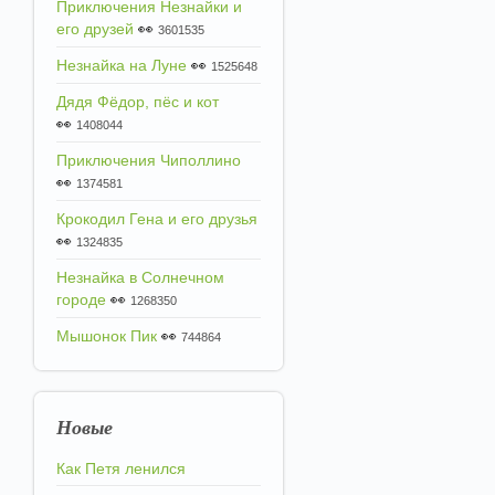
Приключения Незнайки и
его друзей
👀
3601535
Незнайка на Луне
👀
1525648
Дядя Фёдор, пёс и кот
👀
1408044
Приключения Чиполлино
👀
1374581
Крокодил Гена и его друзья
👀
1324835
Незнайка в Солнечном
городе
👀
1268350
Мышонок Пик
👀
744864
Новые
Как Петя ленился