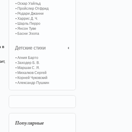
Оскар Уайльд
Пройслер Отфрид
Родари Джанни
Харрис Д. Ч.
Шарль Перро
Янсон Туве
Басни Эзопа
а в
Детские стихи
Агния Барто
ит,
Заходер Б. В.
Маршак С. Я.
Михалков Сергей
Корней Чуковский
Александр Пушкин
Популярные