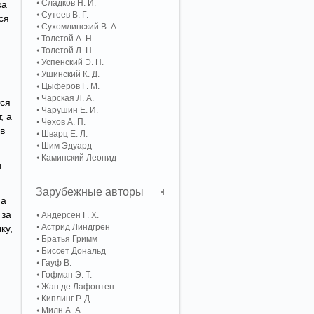
Сладков Н. И.
ка
Сутеев В. Г.
ся
Сухомлинский В. А.
Толстой А. Н.
Толстой Л. Н.
Успенский Э. Н.
Ушинский К. Д.
Цыферов Г. М.
Чарская Л. А.
тся
Чарушин Е. И.
, а
Чехов А. П.
 в
Шварц Е. Л.
Шим Эдуард
Каминский Леонид
и
Зарубежные авторы
на
 за
Андерсен Г. Х.
Астрид Линдгрен
ку,
Братья Гримм
Биссет Дональд
Гауф В.
Гофман Э. Т.
Жан де Лафонтен
Киплинг Р. Д.
Милн А. А.