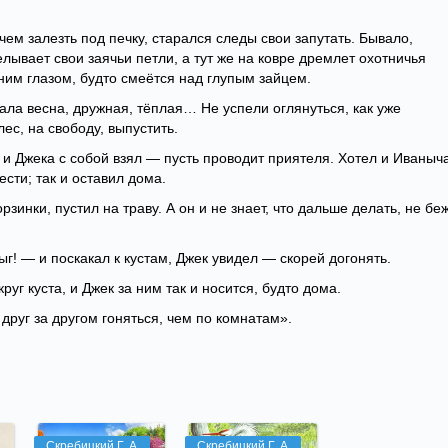
ем залезть под печку, старался следы свои запутать. Бывало,
елывает свои заячьи петли, а тут же на ковре дремлет охотничья
ним глазом, будто смеётся над глупым зайцем.
ала весна, дружная, тёплая… Не успели оглянуться, как уже
ес, на свободу, выпустить.
с и Джека с собой взял — пусть проводит приятеля. Хотел и Иваныч
ести; так и оставил дома.
зинки, пустил на траву. А он и не знает, что дальше делать, не беж
ыг! — и поскакал к кустам, Джек увидел — скорей догонять.
круг куста, и Джек за ним так и носится, будто дома.
друг за другом гоняться, чем по комнатам».
Скребицкий Г. А.
Скребицкий Г. А.