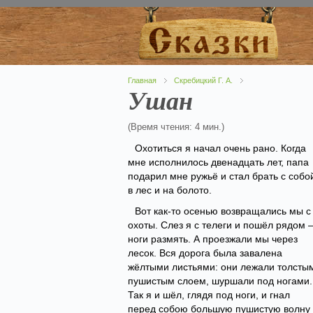
Главная
Скребицкий Г. А.
Ушан
(Время чтения: 4 мин.)
Охотиться я начал очень рано. Когда
мне исполнилось двенадцать лет, папа
подарил мне ружьё и стал брать с собо
в лес и на болото.
Вот как-то осенью возвращались мы с
охоты. Слез я с телеги и пошёл рядом 
ноги размять. А проезжали мы через
лесок. Вся дорога была завалена
жёлтыми листьями: они лежали толсты
пушистым слоем, шуршали под ногами.
Так я и шёл, глядя под ноги, и гнал
перед собою большую пушистую волну