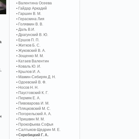
Валентина Осеева
Гайдар Аркадий
Гаршин В. М.
Гераскина Лия
Голявкин В. В.
Даль В.И.
Драгунский В. Ю.
Ершов П. П.
а
Житков Б. С.
Жуковский В. А.
Зощенко М. М.
Катаев Валентин
Коваль Ю. И.
,
Крылов И. А.
Мамин-Сибиряк Д. Н.
Одоевский В. Ф.
Носов Н. Н.
Паустовский К. Г.
Пермяк Е. А.
Пивоварова И. М.
Пляцковский М. С.
Погорельский А. A.
н
Пришвин М. М.
Прокофьева Софья
Салтыков-Щедрин М. Е.
Скребицкий Г. А.