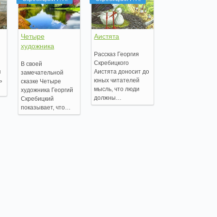
Четыре
Аистята
художника
Рассказ Георгия
Скребицкого
В своей
я
Аистята доносит до
замечательной
ь
юных читателей
сказке Четыре
мысль, что люди
художника Георгий
должны…
Скребицкий
показывает, что…