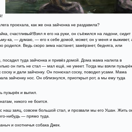
й!
телега проехала, как же она зайчонка не раздавила?
айка, счастливый!Взял я его на руки, он съёжился на ладони, сидит
ьму-ка, — думаю, — его к себе домой, может, он у меня и выживет, 
о родился. Ведь скоро зима настанет, замёрзнет, бедняга, или
в, посадил туда зайчонка и привёз домой. Дома мама налила в
лько он пить не стал — мал ещё, не умеет. Тогда мы взяли пузырёк
 соску и дали зайчонку. Он понюхал соску, поводил усами. Мама
ала зайчонку нос. Он облизнулся, приоткрыл рот, а мы ему туда
сь пузырёк и выпил.
натам, никого не боится.
 наш заяц, совсем большой стал, и прозвали мы его Ушан. Жить о
чего-нибудь — прямо туда.
ваныч и охотничья собака Джек.