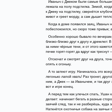
Иваныч с Джеком были самые большие 
лежала на полу подстилка. Зимой, когд
к Джеку на подстилку, свернётся клубо
живот и греет морду, а сам дышит тепло
Когда в доме появился заяц, Иваныч 
побеспокоился, но скоро тоже привык; 
Особенно хорошо бывало по вечерам, к
близко-близко друг к другу и дремлют. 
за ними чёрные тени, и от этого кажется
печке горят-горят да вдруг как треснут
Отскочат и смотрят друг на друга, т
опять к огоньку.
А то затеют игру. Начиналось это все
легонько лапой хвать! Раз тронет, друг
ним, а Джек — за Иванычем, и так друг 
вот и игре конец.
А перед тем как улечься спать, Ушан 
делает: начинает бегать в разные стор
заячий след, так и не разберёшь, куда
Наткнётся охотничья собака на заячьи 