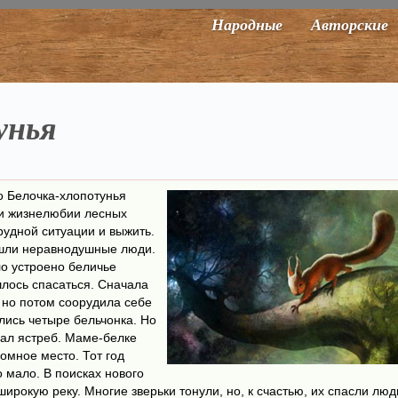
Народные
Авторские
унья
о Белочка-хлопотунья
 и жизнелюбии лесных
рудной ситуации и выжить.
ишли неравнодушные люди.
о устроено беличье
шлось спасаться. Сначала
 но потом соорудила себе
лись четыре бельчонка. Но
ал ястреб. Маме-белке
омное место. Тот год
мало. В поисках нового
рокую реку. Многие зверьки тонули, но, к счастью, их спасли люд