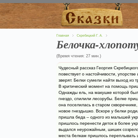
Главная
Скребицкий Г. А.
Белочка-хлопот
(Время чтения: 27 мин.)
Чудесный рассказ Георгия Скребицког
повествует о настойчивости, упорстве
зверят. Белки сумели найти выход из т
В критический момент на помощь пр
Однажды ель, на макушке которой был
гнездо, спилили лесорубы. Белке при
она поселилась в старом скворечнике,
новое гнездышко. Вскоре у белки роди
пришла беда – одного из малышей укр
пришлось перенести деток в более укр
выдался неурожайным, шишек созрело 
места белкам пришлось переплывать ши