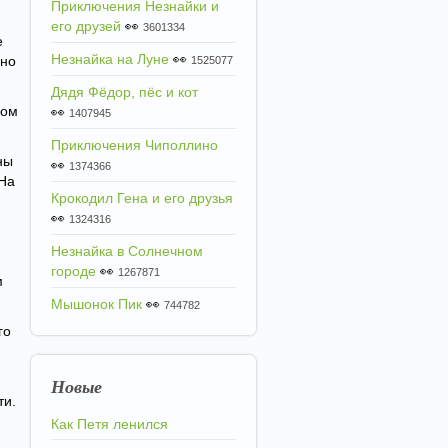
Приключения Незнайки и
его друзей
👀
3601334
е
Незнайка на Луне
👀
йно
1525077
Дядя Фёдор, пёс и кот
дом
👀
1407945
Приключения Чиполлино
ны
👀
1374366
 На
Крокодил Гена и его друзья
👀
1324316
Незнайка в Солнечном
городе
👀
1267871
м
Мышонок Пик
👀
744782
го
Новые
ти.
Как Петя ленился