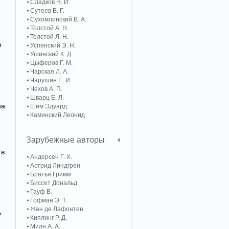
Сладков Н. И.
Сутеев В. Г.
Сухомлинский В. А.
Толстой А. Н.
Толстой Л. Н.
в
Успенский Э. Н.
Ушинский К. Д.
Цыферов Г. М.
Чарская Л. А.
Чарушин Е. И.
Чехов А. П.
Шварц Е. Л.
на
Шим Эдуард
Каминский Леонид
Зарубежные авторы
 в
Андерсен Г. Х.
Астрид Линдгрен
Братья Гримм
Биссет Дональд
Гауф В.
Гофман Э. Т.
Жан де Лафонтен
о
Киплинг Р. Д.
Милн А. А.