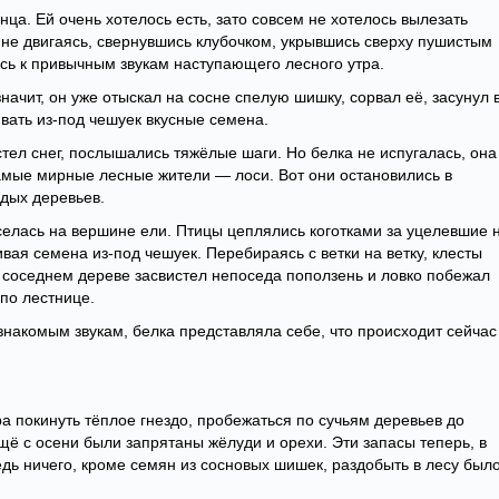
ца. Ей очень хотелось есть, зато совсем не хотелось вылезать
 не двигаясь, свернувшись клубочком, укрывшись сверху пушистым
сь к привычным звукам наступающего лесного утра.
значит, он уже отыскал на сосне спелую шишку, сорвал её, засунул 
вать из-под чешуек вкусные семена.
тел снег, послышались тяжёлые шаги. Но белка не испугалась, она
самые мирные лесные жители — лоси. Вот они остановились в
одых деревьев.
селась на вершине ели. Птицы цеплялись коготками за уцелевшие 
ивая семена из-под чешуек. Перебираясь с ветки на ветку, клесты
 соседнем дереве засвистел непоседа поползень и ловко побежал
 по лестнице.
накомым звукам, белка представляла себе, что происходит сейчас
а покинуть тёплое гнездо, пробежаться по сучьям деревьев до
ещё с осени были запрятаны жёлуди и орехи. Эти запасы теперь, в
Ведь ничего, кроме семян из сосновых шишек, раздобыть в лесу был