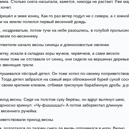
зима. Столько снега насыпала, кажется, никогда не растает. Уже ма
хочет.
Пришёл и зиме конец. Как-то раз ветер подул не с севера, а с южно
, и на землю полился первый весенний дождь.
, ноздреватым, потом тучи на небе разошлись, в голубой пролысин
овсем по-весеннему.
отметили начало весны синицы и длиннохвостые овсянки.
етку, искали в складках коры жучков, червячков, а сами весело
янки тоже не отставали от синиц, они сидели на вершинах деревье
е звенящие трели.
лушивался пёстрый дятел. Он тоже хотел по-своему поприветствов
ог. Тогда дятел забрался на самый верх обломанной бурей сухой сос
лу своим крепким клювом, отбивая трескучую барабанную дробь: д-р
иход весны. Сидя на толстом суку берёзы, он вдруг вытянул шею,
бедоносно крикнул: «Чу-фшшшшш!» А потом забормотал длинную
весеннего ручейка.
иветствовали приход весны.
, потоптался по талому снегу да вновь отправился в нору. Видно,