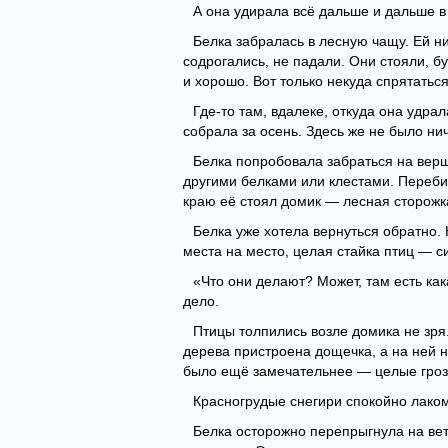
А она удирала всё дальше и дальше в
Белка забралась в лесную чащу. Ей ни
содрогались, не падали. Они стояли, б
и хорошо. Вот только некуда спрятатьс
Где-то там, вдалеке, откуда она удра
собрала за осень. Здесь же не было нич
Белка попробовала забраться на верш
другими белками или клестами. Перебир
краю её стоял домик — лесная сторожк
Белка уже хотела вернуться обратно. 
места на место, целая стайка птиц — 
«Что они делают? Может, там есть ка
дело.
Птицы толпились возле домика не зря.
дерева пристроена дощечка, а на ней н
было ещё замечательнее — целые грозд
Красногрудые снегири спокойно лаком
Белка осторожно перепрыгнула на вет