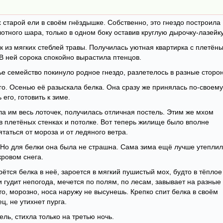
 старой ели в своём гнёздышке. Собственно, это гнездо построила
лотного шара, только в одном боку оставив круглую дырочку-лазейку
к из мягких стеблей травы. Получилась уютная квартирка с плетён
В ней сорока спокойно вырастила птенцов.
е семейство покинуло родное гнездо, разлетелось в разные сторо
го. Осенью её разыскала белка. Она сразу же принялась по-своему
его, готовить к зиме.
ла им весь лоточек, получилась отличная постель. Этим же мхом
в плетёных стенках и потолке. Вот теперь жилище было вполне
таться от мороза и от ледяного ветра.
 Но для белки она была не страшна. Сама зима ещё лучше утепли
кровом снега.
ётся белка в неё, зароется в мягкий пушистый мох, будто в тёплое
и гудит непогода, мечется по полям, по лесам, завывает на разные
то, морозно, носа наружу не высунешь. Крепко спит белка в своём
ц, не утихнет пурга.
ель, стихла только на третью ночь.