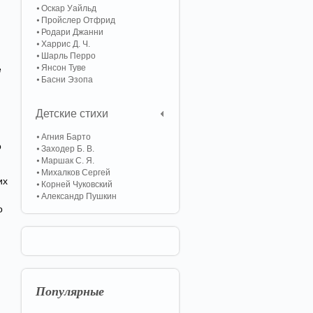
Оскар Уайльд
Пройслер Отфрид
Родари Джанни
Харрис Д. Ч.
Шарль Перро
Янсон Туве
ё
Басни Эзопа
Детские стихи
Агния Барто
о
Заходер Б. В.
Маршак С. Я.
Михалков Сергей
их
Корней Чуковский
Александр Пушкин
о
Популярные