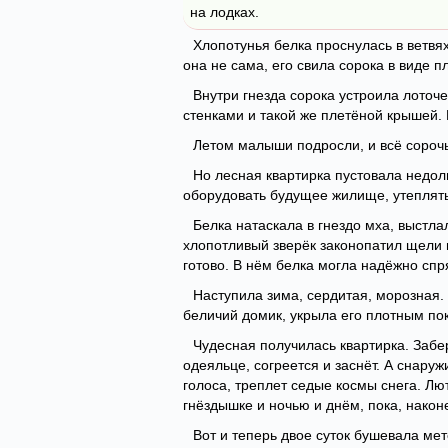
на лодках.
Хлопотунья белка проснулась в ветвях
она не сама, его свила сорока в виде п
Внутри гнезда сорока устроила лоточе
стенками и такой же плетёной крышей. 
Летом малыши подросли, и всё сорочь
Но лесная квартирка пустовала недол
оборудовать будущее жилище, утеплять 
Белка натаскала в гнездо мха, выстла
хлопотливый зверёк законопатил щели 
готово. В нём белка могла надёжно спря
Наступила зима, сердитая, морозная.
беличий домик, укрыла его плотным по
Чудесная получилась квартирка. Забер
одеяльце, согреется и заснёт. А снаруж
голоса, треплет седые космы снега. Лю
гнёздышке и ночью и днём, пока, наконе
Вот и теперь двое суток бушевала мет