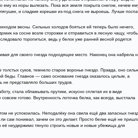
о ему из норы вылезать. Пока вся земля покрыта снегом, нечем ем
и лягушек, и сладкие корешки из-под снега не выроешь. Лучше поспа
риходом весны. Сильных холодов бояться ей теперь было нечего,
домик на сосне возле сторожки и отправиться в лесную чащу, чтоб
 следовало торопиться, ведь у белок уже ранней весной родятся
скивая для своего гнезда подходящее место. Наконец она набрела н
е толстых суков, темнело старое воронье гнездо. Правда, оно силь
ой беды. Главное — само основание гнезда оказалось целым, а
ь не представляло больших трудов.
боту, стала обламывать прутики, искусно сплетая их в виде
 совсем готово. Внутренность лоточка белка, как всегда, выстлала
этом не успокоилась. Неподалёку она свила ещё два запасных гнезд
 ли сам понимал, зачем он это делает. Просто белке ещё не пришл
о её неудержимо тянуло строить новые и новые убежища для