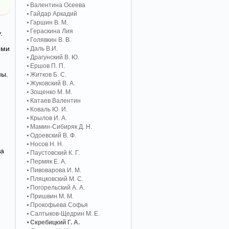
Валентина Осеева
Гайдар Аркадий
Гаршин В. М.
Гераскина Лия
.
Голявкин В. В.
ыми
Даль В.И.
Драгунский В. Ю.
Ершов П. П.
ны.
Житков Б. С.
Жуковский В. А.
Зощенко М. М.
Катаев Валентин
Коваль Ю. И.
Крылов И. А.
Мамин-Сибиряк Д. Н.
Одоевский В. Ф.
Носов Н. Н.
ла
Паустовский К. Г.
Пермяк Е. А.
Пивоварова И. М.
Пляцковский М. С.
Погорельский А. A.
Пришвин М. М.
Прокофьева Софья
Салтыков-Щедрин М. Е.
Скребицкий Г. А.