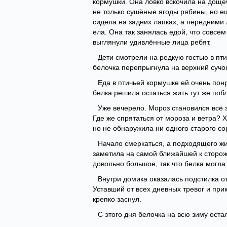
кормушки. Она ловко вскочила на дощеч
не только сушёные ягоды рябины, но ещ
сидела на задних лапках, а передними л
ела. Она так занялась едой, что совсем
выглянули удивлённые лица ребят.
Дети смотрели на редкую гостью в пт
белочка перепрыгнула на верхний сучок
Еда в птичьей кормушке ей очень понр
белка решила остаться жить тут же побл
Уже вечерело. Мороз становился всё 
Где же спрятаться от мороза и ветра?
но не обнаружила ни одного старого со
Начало смеркаться, а подходящего жи
заметила на самой ближайшей к сторож
довольно большое, так что белка могла
Внутри домика оказалась подстилка о
Уставший от всех дневных тревог и при
крепко заснул.
С этого дня белочка на всю зиму оста