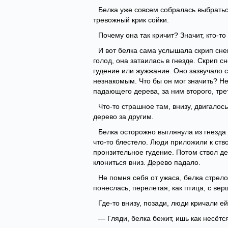
Белка уже совсем собралась выбраться
тревожный крик сойки.
Почему она так кричит? Значит, кто-то
И вот белка сама услышала скрип сне
голод, она затаилась в гнезде. Скрип 
гудение или жужжание. Оно зазвучало с
незнакомым. Что бы он мог значить? Не
падающего дерева, за ним второго, тр
Что-то страшное там, внизу, двигалос
дерево за другим.
Белка осторожно выглянула из гнезда 
что-то блестело. Люди приложили к ст
пронзительное гудение. Потом ствол де
клониться вниз. Дерево падало.
Не помня себя от ужаса, белка стрел
понеслась, перелетая, как птица, с ве
Где-то внизу, позади, люди кричали ей
— Гляди, белка бежит, ишь как несётс