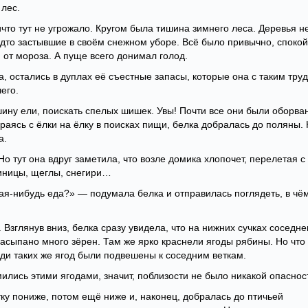
 лес.
что тут не угрожало. Кругом была тишина зимнего леса. Деревья н
удто застывшие в своём снежном уборе. Всё было привычно, споко
я от мороза. А пуще всего донимал голод.
ла, остались в дуплах её съестные запасы, которые она с таким тру
его.
ину ели, поискать спелых шишек. Увы! Почти все они были оборва
аясь с ёлки на ёлку в поисках пищи, белка добралась до поляны.
а.
Но тут она вдруг заметила, что возле домика хлопочет, перелетая с
синицы, щеглы, снегири…
кая-нибудь еда?» — подумала белка и отправилась поглядеть, в чё
 Взглянув вниз, белка сразу увидела, что на нижних сучках соседне
асыпано много зёрен. Там же ярко краснели ягоды рябины. Но что
и таких же ягод были подвешены к соседним веткам.
ились этими ягодами, значит, поблизости не было никакой опаснос
ку пониже, потом ещё ниже и, наконец, добралась до птичьей