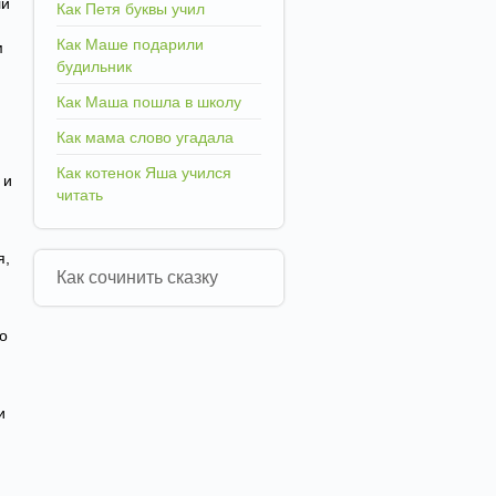
ли
Как Петя буквы учил
Как Маше подарили
м
будильник
Как Маша пошла в школу
Как мама слово угадала
Как котенок Яша учился
 и
читать
я,
Как сочинить сказку
о
и