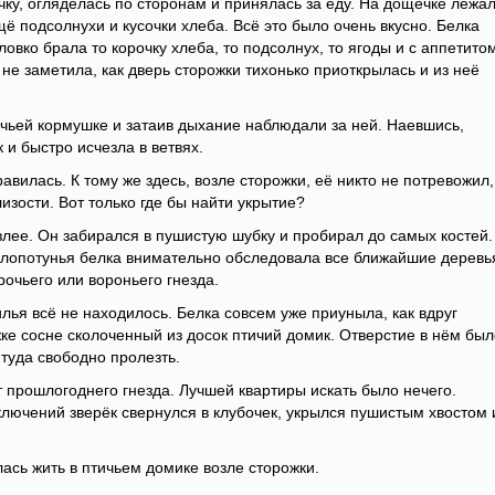
ку, огляделась по сторонам и принялась за еду. На дощечке лежа
ё подсолнухи и кусочки хлеба. Всё это было очень вкусно. Белка
овко брала то корочку хлеба, то подсолнух, то ягоды и с аппетито
 не заметила, как дверь сторожки тихонько приоткрылась и из неё
ичьей кормушке и затаив дыхание наблюдали за ней. Наевшись,
 и быстро исчезла в ветвях.
авилась. К тому же здесь, возле сторожки, её никто не потревожил,
изости. Вот только где бы найти укрытие?
злее. Он забирался в пушистую шубку и пробирал до самых костей.
 Хлопотунья белка внимательно обследовала все ближайшие деревь
рочьего или вороньего гнезда.
лья всё не находилось. Белка совсем уже приуныла, как вдруг
ке сосне сколоченный из досок птичий домик. Отверстие в нём был
 туда свободно пролезть.
т прошлогоднего гнезда. Лучшей квартиры искать было нечего.
ключений зверёк свернулся в клубочек, укрылся пушистым хвостом 
лась жить в птичьем домике возле сторожки.