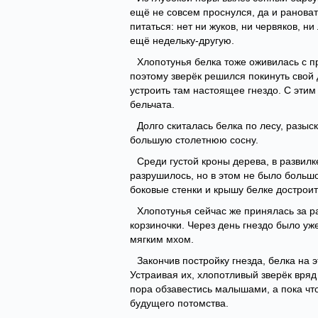
ещё не совсем проснулся, да и рановат
питаться: нет ни жуков, ни червяков, н
ещё недельку-другую.
Хлопотунья белка тоже оживилась с п
поэтому зверёк решился покинуть свой 
устроить там настоящее гнездо. С этим
бельчата.
Долго скиталась белка по лесу, разы
большую столетнюю сосну.
Среди густой кроны дерева, в развилк
разрушилось, но в этом не было больш
боковые стенки и крышу белке достроит
Хлопотунья сейчас же принялась за ра
корзиночки. Через день гнездо было уже
мягким мхом.
Закончив постройку гнезда, белка на 
Устраивая их, хлопотливый зверёк вряд
пора обзавестись малышами, а пока чт
будущего потомства.