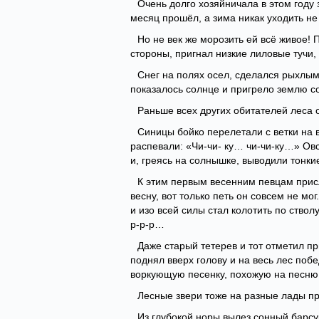
Очень долго хозяйничала в этом году 
месяц прошёл, а зима никак уходить не 
Но не век же морозить ей всё живое! 
стороны, пригнал низкие лиловые тучи
Снег на полях осел, сделался рыхлым
показалось солнце и пригрело землю с
Раньше всех других обитателей леса 
Синицы бойко перелетали с ветки на в
распевали: «Чи-чи- ку… чи-чи-ку…» Овс
и, греясь на солнышке, выводили тонки
К этим первым весенним певцам прис
весну, вот только петь он совсем не м
и изо всей силы стал колотить по ство
р-р-р…
Даже старый тетерев и тот отметил пр
поднял вверх голову и на весь лес по
воркующую песенку, похожую на песню 
Лесные звери тоже на разные лады пр
Из глубокой норы вылез сонный барсук