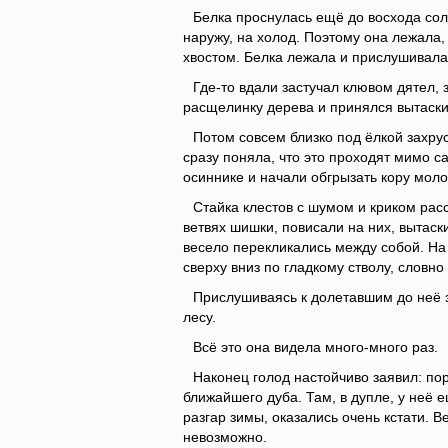
Белка проснулась ещё до восхода солн
наружу, на холод. Поэтому она лежала,
хвостом. Белка лежала и прислушивала
Где-то вдали застучал клювом дятел, 
расщелинку дерева и принялся вытаски
Потом совсем близко под ёлкой захрус
сразу поняла, что это проходят мимо 
осиннике и начали обгрызать кору мол
Стайка клестов с шумом и криком рас
ветвях шишки, повисали на них, вытаск
весело перекликались между собой. На
сверху вниз по гладкому стволу, словно
Прислушиваясь к долетавшим до неё з
лесу.
Всё это она видела много-много раз.
Наконец голод настойчиво заявил: пор
ближайшего дуба. Там, в дупле, у неё 
разгар зимы, оказались очень кстати. 
невозможно.