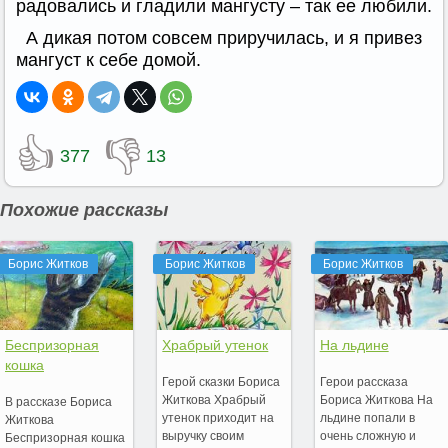
радовались и гладили мангусту – так ее любили.
А дикая потом совсем приручилась, и я привез
мангуст к себе домой.
👍
👎
377
13
Похожие рассказы
Борис Житков
Борис Житков
Борис Житков
Беспризорная
Храбрый утенок
На льдине
кошка
Герой сказки Бориса
Герои рассказа
Житкова Храбрый
Бориса Житкова На
В рассказе Бориса
утенок приходит на
льдине попали в
Житкова
выручку своим
очень сложную и
Беспризорная кошка