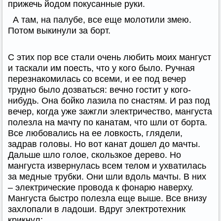
прижечь йодом покусанные руки.
А там, на палубе, все еще молотили змею.
Потом выкинули за борт.
С этих пор все стали очень любить моих мангуст
и таскали им поесть, что у кого было. Ручная
перезнакомилась со всеми, и ее под вечер
трудно было дозваться: вечно гостит у кого-
нибудь. Она бойко лазила по снастям. И раз под
вечер, когда уже зажгли электричество, мангуста
полезла на мачту по канатам, что шли от борта.
Все любовались на ее ловкость, глядели,
задрав головы. Но вот канат дошел до мачты.
Дальше шло голое, скользкое дерево. Но
мангуста извернулась всем телом и ухватилась
за медные трубки. Они шли вдоль мачты. В них
– электрические провода к фонарю наверху.
Мангуста быстро полезла еще выше. Все внизу
захлопали в ладоши. Вдруг электротехник
крикнул: