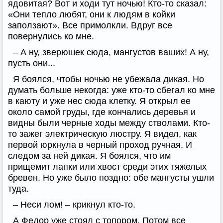
ядовитая? Вот и ходи тут ночью! Кто-то сказал:
«Они тепло любят, они к людям в койки
заползают». Все примолкли. Вдруг все
повернулись ко мне.
– А ну, зверюшек сюда, мангустов ваших! А ну,
пусть они...
Я боялся, чтобы ночью не убежала дикая. Но
думать больше некогда: уже кто-то сбегал ко мне
в каюту и уже нес сюда клетку. Я открыл ее
около самой груды, где кончались деревья и
видны были черные ходы между стволами. Кто-
то зажег электрическую люстру. Я видел, как
первой юркнула в черный проход ручная. И
следом за ней дикая. Я боялся, что им
прищемит лапки или хвост среди этих тяжелых
бревен. Но уже было поздно: обе мангусты ушли
туда.
– Неси лом! – крикнул кто-то.
А Федор уже стоял с топором. Потом все