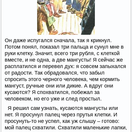
Он даже испугался сначала, так я крикнул.
Потом понял, показал три пальца и сунул мне в
руки клетку. Значит, всего три рубля, с клеткой
вместе, и не одна, а две мангусты! Я сейчас же
расплатился и перевел дух: я совсем запыхался
от радости. Так обрадовался, что забыл
спросить этого черного человека, чем кормить
мангуст, ручные они или дикие. А вдруг они
кусаются? Я спохватился, побежал за
человеком, но его уже и след простыл.
Я решил сам узнать, кусаются мангусты или
нет. Я просунул палец через прутья клетки. И
просунуть-то не успел, как уж слышу – готово:
мой палец схватили. Схватили маленькие лапки,