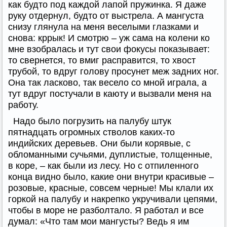
как будто под каждой лапой пружинка. Я даже
руку отдернул, будто от выстрела. А мангуста
снизу глянула на меня веселыми глазками и
снова: кррык! И смотрю – уж сама на колени ко
мне взобралась и тут свои фокусы показывает:
то свернется, то вмиг расправится, то хвост
трубой, то вдруг голову просунет меж задних ног.
Она так ласково, так весело со мной играла, а
тут вдруг постучали в каюту и вызвали меня на
работу.
Надо было погрузить на палубу штук
пятнадцать огромных стволов каких-то
индийских деревьев. Они были корявые, с
обломанными сучьями, дуплистые, толщенные,
в коре, – как были из лесу. Но с отпиленного
конца видно было, какие они внутри красивые –
розовые, красные, совсем черные! Мы клали их
горкой на палубу и накрепко укручивали цепями,
чтобы в море не разболтало. Я работал и все
думал: «Что там мои мангусты? Ведь я им