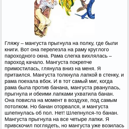
Гляжу – мангуста прыгнула на полку, где были
книги. Вот она перелезла на раму круглого
пароходного окна. Рама слегка вихлялась –
пароход качало. Мангуста покрепче
примостилась, глянула вниз на меня. Я
притаился. Мангуста толкнула лапкой в стенку, и
рама поехала вбок. И в тот самый миг, когда
рама была против банана, мангуста рванулась,
прыгнула и обеими лапками ухватила банан.
Она повисла на момент в воздухе, под самым
потолком. Но банан оторвался, и мангуста
шлепнулась об пол. Нет! Шлепнулся-то банан.
Мангуста прыгнула на все четыре лапки. Я
привскочил поглядеть, но мангуста уже возилась