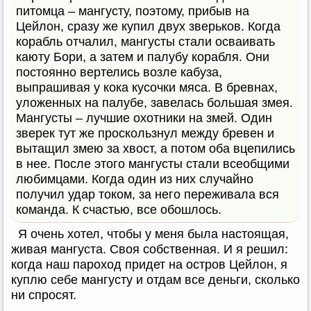
питомца – мангусту, поэтому, прибыв на
Цейлон, сразу же купил двух зверьков. Когда
корабль отчалил, мангусты стали осваивать
каюту Бори, а затем и палубу корабля. Они
постоянно вертелись возле кабуза,
выпрашивая у кока кусочки мяса. В бревнах,
уложенных на палубе, завелась большая змея.
Мангусты – лучшие охотники на змей. Один
зверек тут же проскользнул между бревен и
вытащил змею за хвост, а потом оба вцепились
в нее. После этого мангусты стали всеобщими
любимцами. Когда один из них случайно
получил удар током, за него переживала вся
команда. К счастью, все обошлось.
Я очень хотел, чтобы у меня была настоящая,
живая мангуста. Своя собственная. И я решил:
когда наш пароход придет на остров Цейлон, я
куплю себе мангусту и отдам все деньги, сколько
ни спросят.