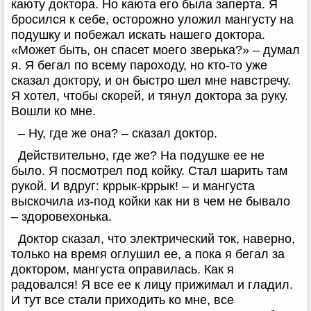
каюту доктора. Но каюта его была заперта. Я
бросился к себе, осторожно уложил мангусту на
подушку и побежал искать нашего доктора.
«Может быть, он спасет моего зверька?» – думал
я. Я бегал по всему пароходу, но кто-то уже
сказал доктору, и он быстро шел мне навстречу.
Я хотел, чтобы скорей, и тянул доктора за руку.
Вошли ко мне.
– Ну, где же она? – сказал доктор.
Действительно, где же? На подушке ее не
было. Я посмотрел под койку. Стал шарить там
рукой. И вдруг: кррык-кррык! – и мангуста
выскочила из-под койки как ни в чем не бывало
– здоровехонька.
Доктор сказал, что электрический ток, наверно,
только на время оглушил ее, а пока я бегал за
доктором, мангуста оправилась. Как я
радовался! Я все ее к лицу прижимал и гладил.
И тут все стали приходить ко мне, все