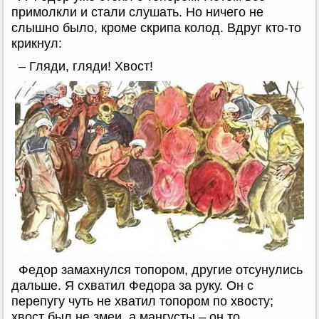
примолкли и стали слушать. Но ничего не
слышно было, кроме скрипа колод. Вдруг кто-то
крикнул:
– Гляди, гляди! Хвост!
Федор замахнулся топором, другие отсунулись
дальше. Я схватил Федора за руку. Он с
перепугу чуть не хватил топором по хвосту;
хвост был не змеи, а мангусты – он то