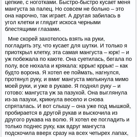
цепкие, с ноготками. Быстро-быстро кусает меня
мангуста за палец. Но совсем не больно – это
она нарочно, так играет. А другая забилась в
угол клетки и глядит искоса черными
блестящими глазами.
Мне скорей захотелось взять на руки,
погладить эту, что кусает для шутки. И только я
приоткрыл клетку, эта самая мангуста – юрк! – и
уж побежала по каюте. Она суетилась, бегала по
полу, все нюхала и крякала: кррык! кррык! – как
будто ворона. Я хотел ее поймать, нагнулся,
протянул руку, и вмиг мангуста мелькнула мимо
моей руки, и уже в рукаве. Я поднял руку – и
готово: мангуста уж за пазухой. Она выглянула
из-за пазухи, крикнула весело и снова
спряталась. И вот слышу – она уже под мышкой,
пробирается в другой рукав и выскочила из
другого рукава на волю. Я хотел ее погладить и
только поднес руку, как вдруг мангуста
подскочила вверх сразу на всех четырех лапах,