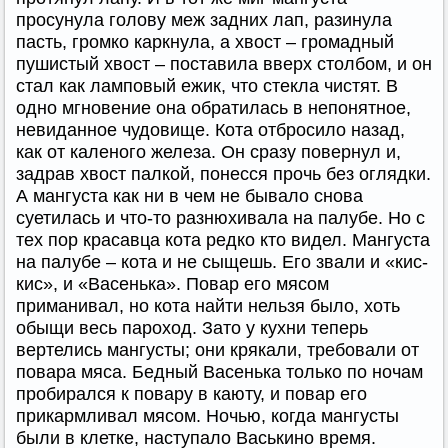
просунула голову меж задних лап, разинула
пасть, громко каркнула, а хвост – громадный
пушистый хвост – поставила вверх столбом, и он
стал как ламповый ежик, что стекла чистят. В
одно мгновение она обратилась в непонятное,
невиданное чудовище. Кота отбросило назад,
как от каленого железа. Он сразу повернул и,
задрав хвост палкой, понесся прочь без оглядки.
А мангуста как ни в чем не бывало снова
суетилась и что-то разнюхивала на палубе. Но с
тех пор красавца кота редко кто видел. Мангуста
на палубе – кота и не сыщешь. Его звали и «кис-
кис», и «Васенька». Повар его мясом
приманивал, но кота найти нельзя было, хоть
обыщи весь пароход. Зато у кухни теперь
вертелись мангусты; они крякали, требовали от
повара мяса. Бедный Васенька только по ночам
пробирался к повару в каюту, и повар его
прикармливал мясом. Ночью, когда мангусты
были в клетке, наступало Васькино время.