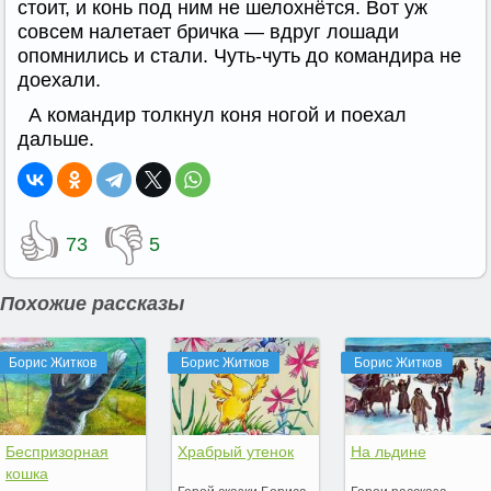
стоит, и конь под ним не шелохнётся. Вот уж
совсем налетает бричка — вдруг лошади
опомнились и стали. Чуть-чуть до командира не
доехали.
А командир толкнул коня ногой и поехал
дальше.
👍
👎
73
5
Похожие рассказы
Борис Житков
Борис Житков
Борис Житков
Беспризорная
Храбрый утенок
На льдине
кошка