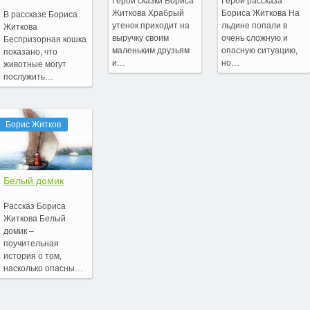
Герой сказки Бориса
Герои рассказа
Житкова Храбрый
Бориса Житкова На
В рассказе Бориса
утенок приходит на
льдине попали в
Житкова
выручку своим
очень сложную и
Беспризорная кошка
маленьким друзьям
опасную ситуацию,
показано, что
и…
но…
животные могут
послужить…
Борис Житков
Белый домик
Рассказ Бориса
Житкова Белый
домик –
поучительная
история о том,
насколько опасны…