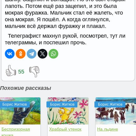
лапоть. Потом ещё раз зацепил, и это была
мокрая фуражка. Мальчик стал её жалеть, что
она мокрая. Я пошёл. А когда оглянулся,
мальчик всё держал фуражку и плакал.
Телеграфист махнул рукой, посмотрел, тут ли
телеграммы, и поспешил прочь.
👍
👎
55
Похожие рассказы
Борис Житков
Борис Житков
Борис Житков
Беспризорная
Храбрый утенок
На льдине
кошка