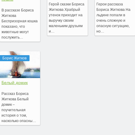
Герой сказки Бориса
Герои рассказа
Житкова Храбрый
Бориса Житкова На
В рассказе Бориса
утенок приходит на
льдине попали в
Житкова
выручку своим
очень сложную и
Беспризорная кошка
маленьким друзьям
опасную ситуацию,
показано, что
и…
но…
животные могут
послужить…
Борис Житков
Белый домик
Рассказ Бориса
Житкова Белый
домик –
поучительная
история о том,
насколько опасны…