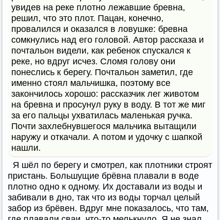
увидев на реке плотно лежавшие бревна,
решил, что это плот. Пацан, конечно,
провалился и оказался в ловушке: бревна
сомкнулись над его головой. Автор рассказа и
почтальон видели, как ребенок спускался к
реке, но вдруг исчез. Сломя голову они
понеслись к берегу. Почтальон заметил, где
именно стоял мальчишка, поэтому все
закончилось хорошо: рассказчик лег животом
на бревна и просунул руку в воду. В тот же миг
за его пальцы ухватилась маленькая ручка.
Почти захлебнувшегося мальчика вытащили
наружу и откачали. А потом и удочку с шапкой
нашли.
Я шёл по берегу и смотрел, как плотники строят
пристань. Большущие брёвна плавали в воде
плотно одно к одному. Их доставали из воды и
забивали в дно, так что из воды торчал целый
забор из брёвен. Вдруг мне показалось, что там,
где плавали сваи, что-то мелькнуло. Я не знал