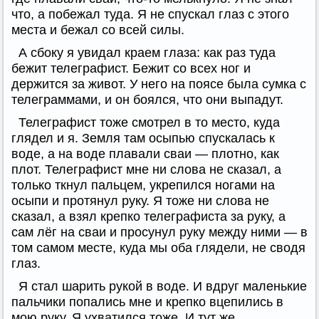
что, а побежал туда. Я не спускал глаз с этого
места и бежал со всей силы.
А сбоку я увидал краем глаза: как раз туда
бежит телеграфист. Бежит со всех ног и
держится за живот. У него на поясе была сумка с
телеграммами, и он боялся, что они выпадут.
Телеграфист тоже смотрел в то место, куда
глядел и я. Земля там осыпью спускалась к
воде, а на воде плавали сваи — плотно, как
плот. Телеграфист мне ни слова не сказал, а
только ткнул пальцем, укрепился ногами на
осыпи и протянул руку. Я тоже ни слова не
сказал, а взял крепко телеграфиста за руку, а
сам лёг на сваи и просунул руку между ними — в
том самом месте, куда мы оба глядели, не сводя
глаз.
Я стал шарить рукой в воде. И вдруг маленькие
пальчики попались мне и крепко вцепились в
мою руку. Я ухватился тоже. И тут же