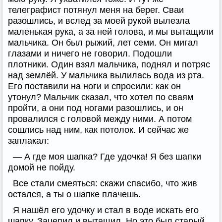
телеграфист потянул меня на берег. Сваи
разошлись, и вслед за моей рукой вылезла
маленькая рука, а за ней голова, и мы вытащили
мальчика. Он был рыжий, лет семи. Он мигал
глазами и ничего не говорил. Подошли
плотники. Один взял мальчика, поднял и потряс
над землёй. У мальчика вылилась вода из рта.
Его поставили на ноги и спросили: как он
утонул? Мальчик сказал, что хотел по сваям
пройти, а они под ногами разошлись, и он
провалился с головой между ними. А потом
сошлись над ним, как потолок. И сейчас же
заплакал:
— А где моя шапка? Где удочка! Я без шапки
домой не пойду.
Все стали смеяться: скажи спасибо, что жив
остался, а ты о шапке плачешь.
Я нашёл его удочку и стал в воде искать его
шапку. Зацепил и вытащил. Но это был старый