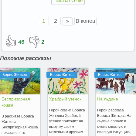
Показать ещё
1
2
В конец
»
👍
👎
46
2
Похожие рассказы
Борис Житков
Борис Житков
Борис Житков
Беспризорная
Храбрый утенок
На льдине
кошка
Герой сказки Бориса
Герои рассказа
Житкова Храбрый
Бориса Житкова На
В рассказе Бориса
утенок приходит на
льдине попали в
Житкова
выручку своим
очень сложную и
Беспризорная кошка
маленьким друзьям
опасную ситуацию,
показано, что