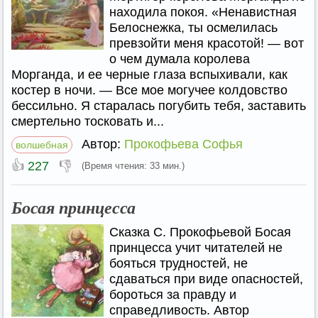
находила покоя. «Ненавистная
Белоснежка, ты осмелилась
превзойти меня красотой! — вот
о чем думала королева
Морганда, и ее черные глаза вспыхивали, как
костер в ночи. — Все мое могучее колдовство
бессильно. Я старалась погубить тебя, заставить
смертельно тосковать и...
Автор:
Прокофьева Софья
волшебная
👍
👎
227
(Время чтения: 33 мин.)
Босая принцесса
Сказка С. Прокофьевой Босая
принцесса учит читателей не
бояться трудностей, не
сдаваться при виде опасностей,
бороться за правду и
справедливость. Автор