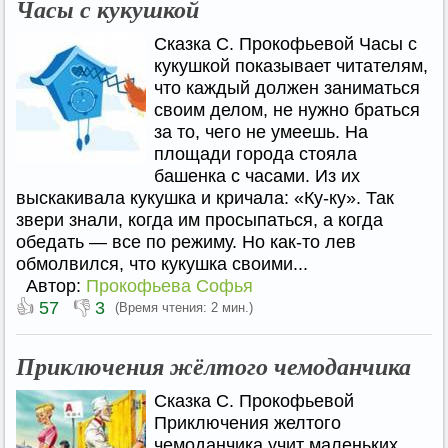
Часы с кукушкой
Сказка С. Прокофьевой Часы с
кукушкой показывает читателям,
что каждый должен заниматься
своим делом, не нужно браться
за то, чего не умеешь. На
площади города стояла
башенка с часами. Из их
выскакивала кукушка и кричала: «Ку-ку». Так
звери знали, когда им просыпаться, а когда
обедать — все по режиму. Но как-то лев
обмолвился, что кукушка своими...
Автор:
Прокофьева Софья
👍
👎
57
3
(Время чтения: 2 мин.)
Приключения жёлтого чемоданчика
Сказка С. Прокофьевой
Приключения желтого
чемоданчика учит маленьких