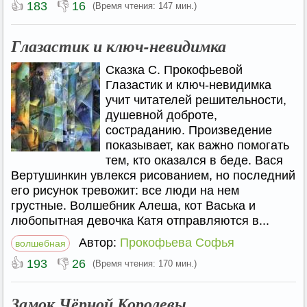
👍
👎
183
16
(Время чтения: 147 мин.)
Глазастик и ключ-невидимка
Сказка С. Прокофьевой
Глазастик и ключ-невидимка
учит читателей решительности,
душевной доброте,
состраданию. Произведение
показывает, как важно помогать
тем, кто оказался в беде. Вася
Вертушинкин увлекся рисованием, но последний
его рисунок тревожит: все люди на нем
грустные. Волшебник Алеша, кот Васька и
любопытная девочка Катя отправляются в...
Автор:
Прокофьева Софья
волшебная
👍
👎
193
26
(Время чтения: 170 мин.)
Замок Чёрной Королевы