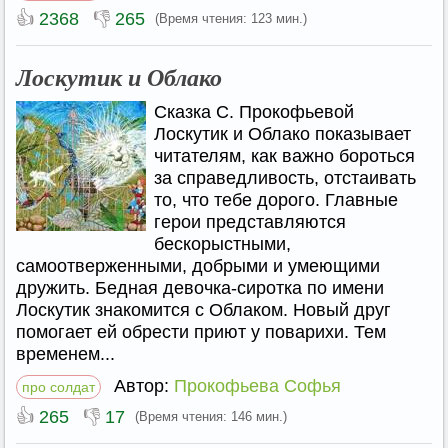
👍
👎
2368
265
(Время чтения: 123 мин.)
Лоскутик и Облако
Сказка С. Прокофьевой
Лоскутик и Облако показывает
читателям, как важно бороться
за справедливость, отстаивать
то, что тебе дорого. Главные
герои представляются
бескорыстными,
самоотверженными, добрыми и умеющими
дружить. Бедная девочка-сиротка по имени
Лоскутик знакомится с Облаком. Новый друг
помогает ей обрести приют у поварихи. Тем
временем...
Автор:
Прокофьева Софья
про солдат
👍
👎
265
17
(Время чтения: 146 мин.)