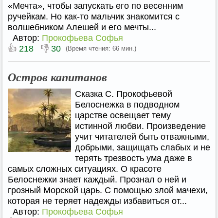
«Мечта», чтобы запускать его по весенним
ручейкам. Но как-то мальчик знакомится с
волшебником Алешей и его мечты...
Автор:
Прокофьева Софья
👍
👎
218
30
(Время чтения: 66 мин.)
Остров капитанов
Сказка С. Прокофьевой
Белоснежка в подводном
царстве освещает тему
истинной любви. Произведение
учит читателей быть отважными,
добрыми, защищать слабых и не
терять трезвость ума даже в
самых сложных ситуациях. О красоте
Белоснежки знает каждый. Прознал о ней и
грозный Морской царь. С помощью злой мачехи,
которая не теряет надежды избавиться от...
Автор:
Прокофьева Софья