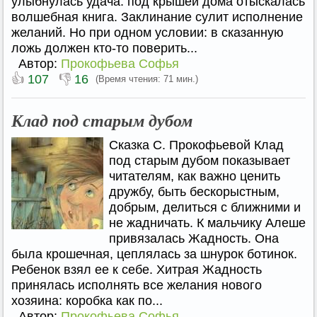
улыбнулась удача: под крышей дома отыскалась
волшебная книга. Заклинание сулит исполнение
желаний. Но при одном условии: в сказанную
ложь должен кто-то поверить...
Автор:
Прокофьева Софья
👍
👎
107
16
(Время чтения: 71 мин.)
Клад под старым дубом
Сказка С. Прокофьевой Клад
под старым дубом показывает
читателям, как важно ценить
дружбу, быть бескорыстным,
добрым, делиться с ближними и
не жадничать. К мальчику Алеше
привязалась Жадность. Она
была крошечная, цеплялась за шнурок ботинок.
Ребенок взял ее к себе. Хитрая Жадность
принялась исполнять все желания нового
хозяина: коробка как по...
Автор:
Прокофьева Софья