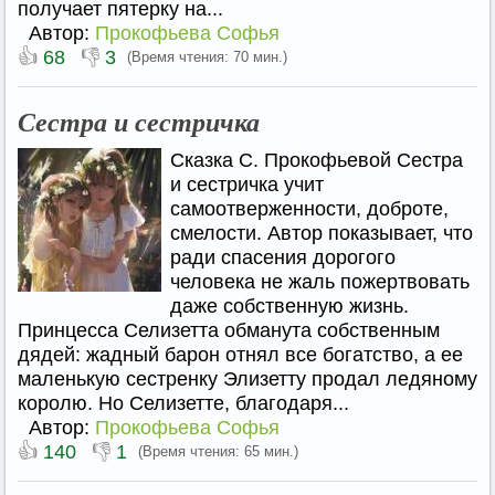
получает пятерку на...
Автор:
Прокофьева Софья
👍
👎
68
3
(Время чтения: 70 мин.)
Сестра и сестричка
Сказка С. Прокофьевой Сестра
и сестричка учит
самоотверженности, доброте,
смелости. Автор показывает, что
ради спасения дорогого
человека не жаль пожертвовать
даже собственную жизнь.
Принцесса Селизетта обманута собственным
дядей: жадный барон отнял все богатство, а ее
маленькую сестренку Элизетту продал ледяному
королю. Но Селизетте, благодаря...
Автор:
Прокофьева Софья
👍
👎
140
1
(Время чтения: 65 мин.)