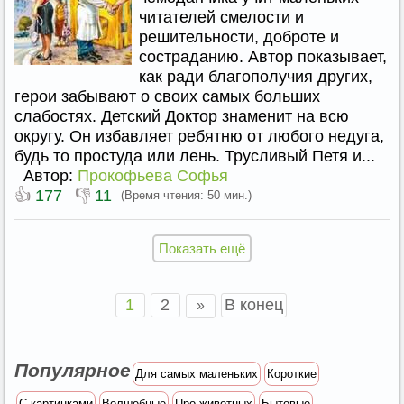
читателей смелости и
решительности, доброте и
состраданию. Автор показывает,
как ради благополучия других,
герои забывают о своих самых больших
слабостях. Детский Доктор знаменит на всю
округу. Он избавляет ребятню от любого недуга,
будь то простуда или лень. Трусливый Петя и...
Автор:
Прокофьева Софья
👍
👎
177
11
(Время чтения: 50 мин.)
Показать ещё
1
2
В конец
»
Популярное
Для самых маленьких
Короткие
С картинками
Волшебные
Про животных
Бытовые