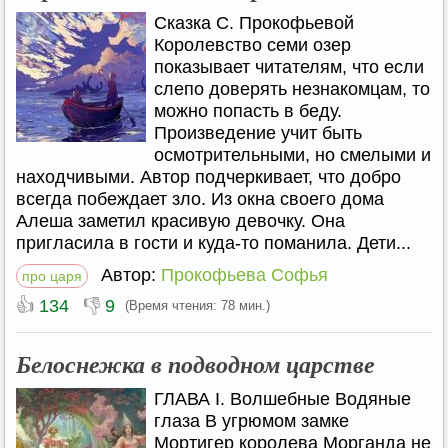
Сказка С. Прокофьевой
Королевство семи озер
показывает читателям, что если
слепо доверять незнакомцам, то
можно попасть в беду.
Произведение учит быть
осмотрительными, но смелыми и
находчивыми. Автор подчеркивает, что добро
всегда побеждает зло. Из окна своего дома
Алеша заметил красивую девочку. Она
пригласила в гости и куда-то поманила. Дети...
Автор:
Прокофьева Софья
про царя
👍
👎
134
9
(Время чтения: 78 мин.)
Белоснежка в подводном царстве
ГЛАВА I. Волшебные Водяные
глаза В угрюмом замке
Мортигер королева Морганда не