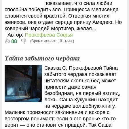
показывает, что сила любви
способна победить зло. Принцесса Мелисенда
славится своей красотой. Отвергая многих
женихов, она отдает сердце принцу Амедею. Но
коварный чародей Мортигер, желая...
Автор:
Прокофьева Софья
👍
👎
88
(Время чтения: 101 мин.)
Тайна забытого чердака
Сказка С. Прокофьевой Тайна
забытого чердака показывает
читателям сколько бед может
принести даже самая
безобидная, на первый взгляд,
ложь. Саша Кукушкин находит
на чердаке волшебную книгу.
Мальчик произносит заклинание и вскоре с
восторгом понимает: если в его вранье кто-то
верит — оно становится правдой. Так Саша