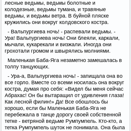
лесные ведьмы, ведьмы болотные и
колодезные, ведьмы тумана, и травяные
ведьмы, и ведьмы ветра. В буйной пляске
кружились они вокруг колдовского костра.
- Вальпургиева ночь! - распевали ведьмы. -
Ура! Вальпургиева ночь! Они блеяли, каркали,
мычали, кукарекали и визжали. Иногда они
грохотали громом и швырялись молниями.
Маленькая Баба-Яга незаметно замешалась в
толпу танцующих.
- Ура-а, Вальпургиева ночь! - запищала она во
все горло. Вместе со всеми носилась она вокруг
костра, думая про себя: «Видел бы меня сейчас
Абрахас! Он бы вытаращил от удивления глаза!
Как лесной филин!» Да! Все обошлось бы
хорошо, если бы Маленькая Баба-Яга не
перебежала в танце дорогу своей собственной
тетке - ветряной ведьме Румпумпель. Кто-кто, а
тетка Румпумпель шуток не понимала. Она была