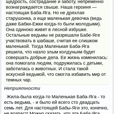
щедрость, сострадание и заботу, непременно
вознаграждается свыше. Наша героиня —
настоящая Баба-Яга. Но не дряхлая
старушонка, а еще маленькая девочка (ведь
даже Бабки-Ежки когда-то были молодыми).
Она одиноко живет в лесной избушке.
Остальные ведьмы не разрешали Бабе-Яге
участвовать в шабаше, считая ее слишком
маленькой. Тогда Маленькая Баба-Яга
решила, что назло злым колдуньям будет
совершать добрые дела. Ее жизнь изменилась:
она помогала людям, подружилась с детьми,
заботилась о животных. И стала такой
искусной ведьмой, что смогла избавить мир от
темных чар.
Неприятности
Жила-была когда-то Маленькая Баба-Яга - то
есть ведьма, - и было ей всего сто двадцать
семь лет. Для настоящей Бабы-Яги это, конечно,
не возраст! Можно сказать, что эта Баба-Яга