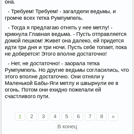
она.
- Требуем! Требуем! - загалдели ведьмы, и
громче всех тетка Румпумпель.
- Тогда я предлагаю отнять у нее метлу! -
крикнула Главная ведьма. - Пусть отправляется
домой пешком! Живет она далеко, ей придется
идти три дня и три ночи. Пусть себе топает, пока
не доберется! Этого вполне достаточно!
- Нет, не достаточно! - заорала тетка
Румпумпель. Но другие ведьмы согласились, что
этого вполне достаточно. Они отняли у
Маленькой Бабы-Яги метлу и швырнули ее в
огонь. Потом они ехидно пожелали ей
счастливого пути.
1
2
3
4
5
6
7
8
»
В конец