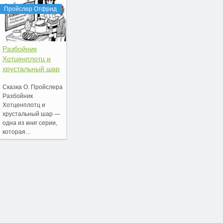
Пройслер Отфрид
Разбойник
Хотценплотц и
хрустальный шар
Сказка О. Пройслера
Разбойник
Хотценплотц и
хрустальный шар —
одна из книг серии,
которая…