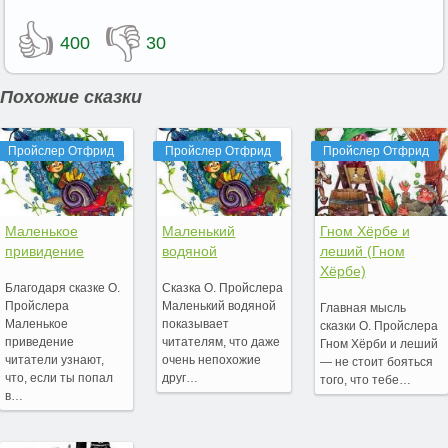
👍
👎
400
30
Похожие сказки
Пройслер Отфрид
Пройслер Отфрид
Пройслер Отфрид
Маленькое
Маленький
Гном Хёрбе и
привидение
водяной
леший (Гном
Хёрбе)
Благодаря сказке О.
Сказка О. Пройслера
Пройслера
Маленький водяной
Главная мысль
Маленькое
показывает
сказки О. Пройслера
приведение
читателям, что даже
Гном Хёрби и леший
читатели узнают,
очень непохожие
— не стоит бояться
что, если ты попал
друг…
того, что тебе…
в…