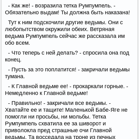
- Как же! - возразила тетка Румпумпель. -
Обязательно выдам! Ты должна быть наказана!
Тут к ним подскочили другие ведьмы. Они с
любопытством окружили обеих. Ветряная
ведьма Румпумпель сейчас же рассказала им
обо всем.
- Что теперь с ней делать? - спросила она под
конец.
- Пусть за это поплатится! - закричали ведьмы
тумана.
- К Главной ведьме ее! - прокаркали горные. -
Немедленно к Главной ведьме!
- Правильно! - закричали все ведьмы. -
Хватайте ее и тащите! Маленькой Бабе-Яге не
помогли ни просьбы, ни мольбы. Тетка
Румпумпель схватила ее за шиворот и
приволокла пред страшные очи Главной
ведьмы. Та восседала на троне из печных