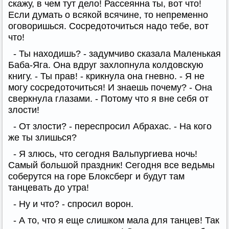
скажу, в чем тут дело! Рассеянна ты, вот что!
Если думать о всякой всячине, то непременно
оговоришься. Сосредоточиться надо тебе, вот
что!
- Ты находишь? - задумчиво сказала Маленькая
Баба-Яга. Она вдруг захлопнула колдовскую
книгу. - Ты прав! - крикнула она гневно. - Я не
могу сосредоточиться! И знаешь почему? - Она
сверкнула глазами. - Потому что я вне себя от
злости!
- От злости? - переспросил Абрахас. - На кого
же ты злишься?
- Я злюсь, что сегодня Вальпургиева ночь!
Самый большой праздник! Сегодня все ведьмы
соберутся на горе Блоксберг и будут там
танцевать до утра!
- Ну и что? - спросил ворон.
- А то, что я еще слишком мала для танцев! Так