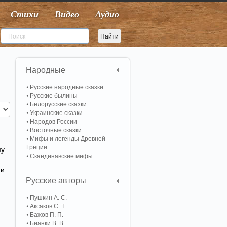
Стихи
Видео
Аудио
Народные
Русские народные сказки
Русские былины
Белорусские сказки
Украинские сказки
Народов России
Восточные сказки
Мифы и легенды Древней
Греции
му
Скандинавские мифы
 и
Русские авторы
Пушкин А. С.
Аксаков С. Т.
Бажов П. П.
Бианки В. В.