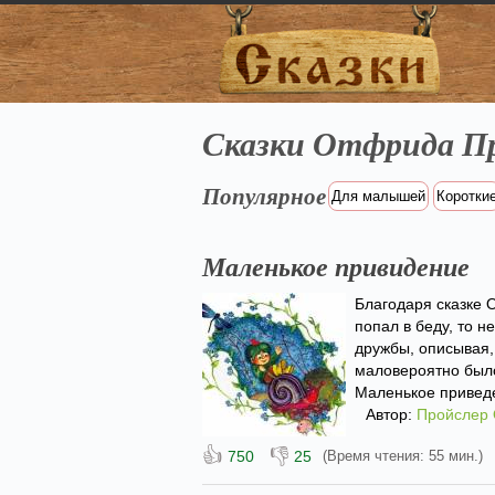
Сказки Отфрида П
Популярное
Для малышей
Коротки
Маленькое привидение
Благодаря сказке 
попал в беду, то н
дружбы, описывая,
маловероятно было
Маленькое приведе
Автор:
Пройслер
👍
👎
750
25
(Время чтения: 55 мин.)