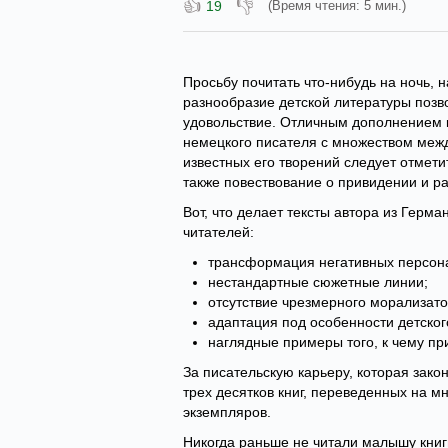
👍
👎
19
(Время чтения: 5 мин.)
Просьбу почитать что-нибудь на ночь, 
разнообразие детской литературы позво
удовольствие. Отличным дополнением к
немецкого писателя с множеством меж
известных его творений следует отмети
также повествование о привидении и р
Вот, что делает тексты автора из Гер
читателей:
трансформация негативных персона
нестандартные сюжетные линии;
отсутствие чрезмерного морализато
адаптация под особенности детско
наглядные примеры того, к чему пр
За писательскую карьеру, которая зако
трех десятков книг, переведенных на м
экземпляров.
Никогда раньше не читали малышу кни