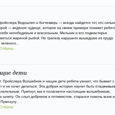
Пройслера Водошлеп и Когтезверь — всегда найдется тот, кто сильн
герой — водяное чудище, которое на своем примере покажет ребят
ь себя непобедимым и всесильным. Мельник и его подмастерья
миться жареной рыбой. Но трапезу нарушило вышедшее из пруда
зеленого...
 Отфрид
ищие дети
О. Пройслера Волшебник и нищие дети ребята узнают, что бывает с
т и не хочет делиться. Эта добрая история научит быть отзывчивым
ательным. Пумпхут, как и полагается настоящим волшебникам,
 шляпу. Он слыл добряком и оптимистом, старался помочь всем и
Пумпхуту...
 Отфрид