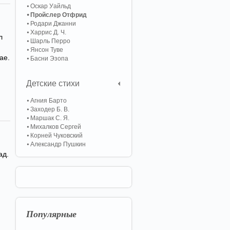
Оскар Уайльд
Пройслер Отфрид
Родари Джанни
Харрис Д. Ч.
л
Шарль Перро
Янсон Туве
ае.
Басни Эзопа
Детские стихи
Агния Барто
Заходер Б. В.
Маршак С. Я.
Михалков Сергей
Корней Чуковский
Александр Пушкин
ад.
Популярные