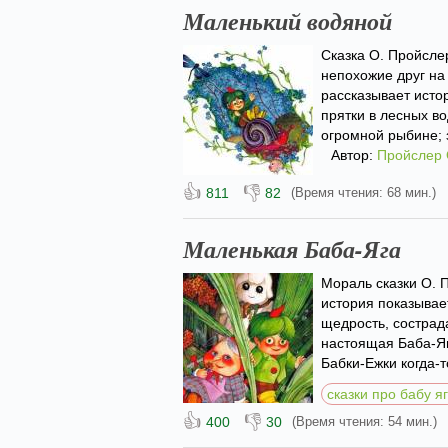
Маленький водяной
Сказка О. Пройсле
непохожие друг на 
рассказывает исто
прятки в лесных в
огромной рыбине; з
Автор:
Пройслер
👍
👎
811
82
(Время чтения: 68 мин.)
Маленькая Баба-Яга
Мораль сказки О. 
история показывает
щедрость, сострад
настоящая Баба-Яг
Бабки-Ежки когда-то
сказки про бабу я
👍
👎
400
30
(Время чтения: 54 мин.)