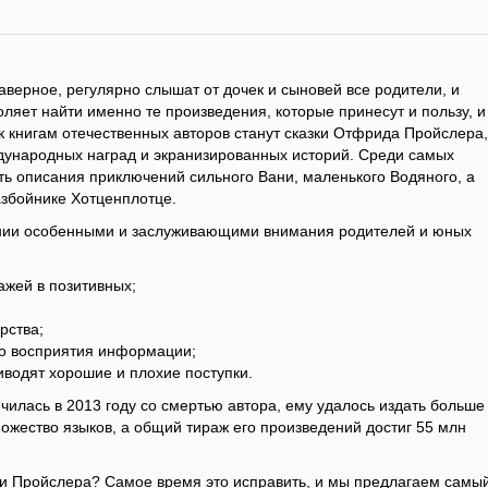
наверное, регулярно слышат от дочек и сыновей все родители, и
ляет найти именно те произведения, которые принесут и пользу, и
 книгам отечественных авторов станут сказки Отфрида Пройслера,
дународных наград и экранизированных историй. Среди самых
ть описания приключений сильного Вани, маленького Водяного, а
азбойнике Хотценплотце.
мании особенными и заслуживающими внимания родителей и юных
жей в позитивных;
рства;
го восприятия информации;
иводят хорошие и плохие поступки.
нчилась в 2013 году со смертью автора, ему удалось издать больше
ножество языков, а общий тираж его произведений достиг 55 млн
ги Пройслера? Самое время это исправить, и мы предлагаем самы