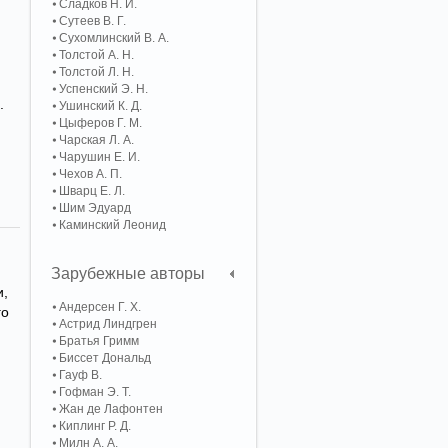
Сладков Н. И.
Сутеев В. Г.
Сухомлинский В. А.
Толстой А. Н.
Толстой Л. Н.
Успенский Э. Н.
.
Ушинский К. Д.
Цыферов Г. М.
Чарская Л. А.
Чарушин Е. И.
Чехов А. П.
Шварц Е. Л.
Шим Эдуард
Каминский Леонид
Зарубежные авторы
и,
Андерсен Г. Х.
го
Астрид Линдгрен
Братья Гримм
Биссет Дональд
Гауф В.
Гофман Э. Т.
Жан де Лафонтен
Киплинг Р. Д.
Милн А. А.