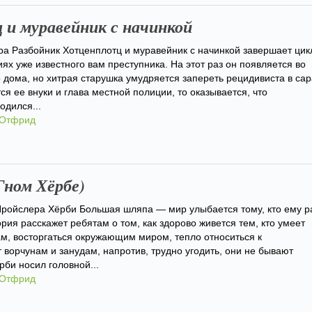
и муравейник с начинкой
ра Разбойник Хотценплотц и муравейник с начинкой завершает цик
ях уже известного вам преступника. На этот раз он появляется во
 дома, но хитрая старушка умудряется запереть рецидивиста в сар
ся ее внуки и глава местной полиции, то оказывается, что
одился...
 Отфрид
Гном Хёрбе)
Пройслера Хёрби Большая шляпа — мир улыбается тому, кто ему р
рия расскажет ребятам о том, как здорово живется тем, кто умеет
м, восторгаться окружающим миром, тепло относиться к
 ворчунам и занудам, напротив, трудно угодить, они не бывают
рби носил головной...
 Отфрид