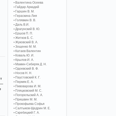
Валентина Осеева
Гайдар Аркадий
Гаршин В. М.
Гераскина Лия
Голявкин В. В.
Даль В.И.
Драгунский В. Ю.
Ершов П. П.
Житков Б. С.
Жуковский В. А.
Зощенко М. М.
Катаев Валентин
Коваль Ю. И.
Крылов И. А.
Мамин-Сибиряк Д. Н.
Одоевский В. Ф.
Носов Н. Н.
Паустовский К. Г.
т
Пермяк Е. А.
 —
Пивоварова И. М.
е
Пляцковский М. С.
Погорельский А. A.
Пришвин М. М.
Прокофьева Софья
Салтыков-Щедрин М. Е.
Скребицкий Г. А.