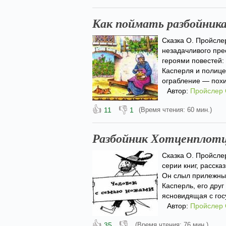
Как поймать разбойник
Сказка О. Пройсле
незадачливого пре
героями повестей:
Касперля и полиц
ограбление — похи
Автор:
Пройслер
👍
👎
11
1
(Время чтения: 60 мин.)
Разбойник Хотценплотц
Сказка О. Пройсле
серии книг, расск
Он слыл прилежны
Касперль, его дру
ясновидящая с гос
Автор:
Пройслер
👍
👎
35
(Время чтения: 76 мин.)