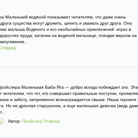
ра Маленький водяной показывает читателям, что даже очень
друга существа могут дружить, ценить и уважать друг друга. Она
рию малыша Водяного и его необычайных приключений: играх в
одорослях пруда; катании на водяной мельнице; поездке верхом на
апугивании...
 Отфрид
Пройслера Маленькая Баба-Яга — добро всегда побеждает зло. Эта
 читателям, что тот, кто совершает правильные поступки, проявляе
ание и заботу, непременно вознаграждается свыше. Наша героиня
а. Но не дряхлая старушонка, а еще маленькая девочка (ведь даж
...
Автор:
Пройслер Отфрид
гу