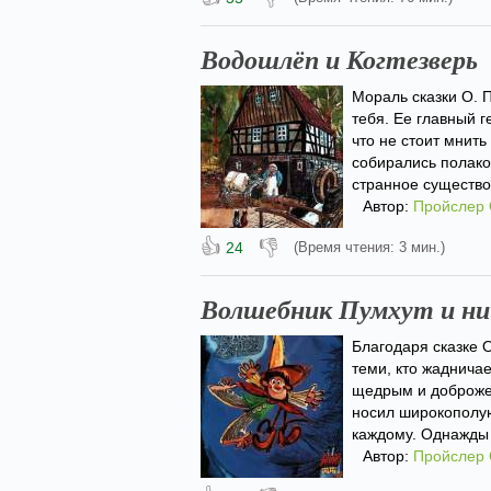
Водошлёп и Когтезверь
Мораль сказки О. 
тебя. Ее главный 
что не стоит мнит
собирались полако
странное существо 
Автор:
Пройслер
👍
👎
24
(Время чтения: 3 мин.)
Волшебник Пумхут и н
Благодаря сказке 
теми, кто жадничае
щедрым и доброжел
носил широкополую
каждому. Однажды 
Автор:
Пройслер