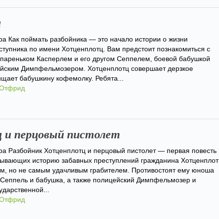
а
ра Как поймать разбойника — это начало истории о жизни
ступника по имени Хотценплотц. Вам предстоит познакомиться с
 пареньком Касперлем и его другом Сеппелем, боевой бабушкой
ейским Димпфельмозером. Хотценплотц совершает дерзкое
щает бабушкину кофемолку. Ребята...
 Отфрид
 и перцовый пистолет
ра Разбойник Хотценплотц и перцовый пистолет — первая повесть 
азывающих историю забавных преступлений гражданина Хотценплот
м, но не самым удачливым грабителем. Противостоят ему юноша
г Сеппель и бабушка, а также полицейский Димпфельмозер и
ударственной...
 Отфрид