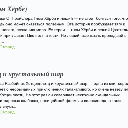
ом Хёрбе)
зки О. Пройслера Гном Хёрби и леший — не стоит бояться того, что
дь оно может оказаться полезным. Эта история пробуждает тягу к
 нового, познанию мира. Ее герои — гном Хёрби и леший Цвоттель
би приглашает Цвоттеля в гости. Но леший, всю жизнь проведший в
...
 Отфрид
 и хрустальный шар
ра Разбойник Хотценплотц и хрустальный шар — одна из книг сери
ает о необычайных приключениях талантливого, но очень невезуче
Хотценплотц. На этот раз он совершает несколько скандальных
и жареных колбасок, полицейской формы и велосипеда, а также
 внуки...
 Отфрид