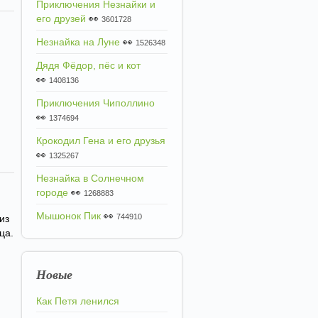
Приключения Незнайки и
его друзей
👀
3601728
Незнайка на Луне
👀
1526348
Дядя Фёдор, пёс и кот
👀
1408136
Приключения Чиполлино
👀
1374694
Крокодил Гена и его друзья
👀
1325267
Незнайка в Солнечном
городе
👀
1268883
Мышонок Пик
👀
744910
из
ца.
Новые
Как Петя ленился