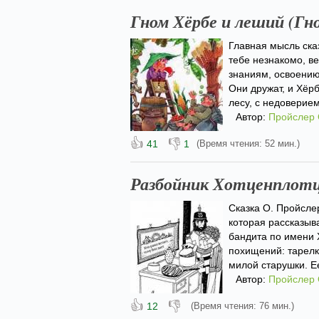
Гном Хёрбе и леший (Гн
Главная мысль ска
тебе незнакомо, ве
знаниям, освоению
Они дружат, и Хёр
лесу, с недоверием
Автор:
Пройслер
👍
👎
41
1
(Время чтения: 52 мин.)
Разбойник Хотценплотц
Сказка О. Пройсле
которая рассказыв
бандита по имени 
похищений: тарелк
милой старушки. Ее
Автор:
Пройслер
👍
👎
12
(Время чтения: 76 мин.)