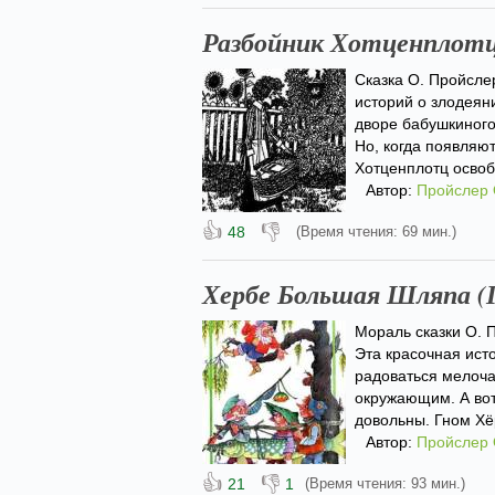
Разбойник Хотценплотц 
Сказка О. Пройсле
историй о злодеяни
дворе бабушкиного
Но, когда появляют
Хотценплотц освоб
Автор:
Пройслер
👍
👎
48
(Время чтения: 69 мин.)
Хербе Большая Шляпа (
Мораль сказки О. 
Эта красочная исто
радоваться мелоча
окружающим. А вот
довольны. Гном Хё
Автор:
Пройслер
👍
👎
21
1
(Время чтения: 93 мин.)