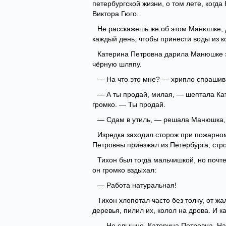
петербургской жизни, о том лете, когд
Виктора Гюго.
Не расскажешь же об этом Манюшке, д
каждый день, чтобы принести воды из к
Катерина Петровна дарила Манюшке з
чёрную шляпу.
— На что это мне? — хрипло спрашив
— А ты продай, милая, — шептала Кате
громко. — Ты продай.
— Сдам в утиль, — решала Манюшка, 
Изредка заходил сторож при пожарно
Петровны приезжал из Петербурга, стро
Тихон был тогда мальчишкой, но почте
он громко вздыхал:
— Работа натуральная!
Тихон хлопотал часто без толку, от жа
деревья, пилил их, колол на дрова. И к
— Не слышно, Катерина Петровна, Нас