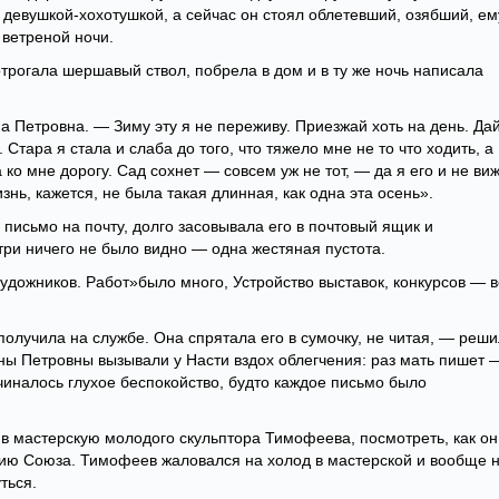
 девушкой-хохотушкой, а сейчас он стоял облетевший, озябший, ем
 ветреной ночи.
трогала шершавый ствол, побрела в дом и в ту же ночь написала
 Петровна. — Зиму эту я не переживу. Приезжай хоть на день. Да
 Стара я стала и слаба до того, что тяжело мне не то что ходить, а
ко мне дорогу. Сад сохнет — совсем уж не тот, — да я его и не виж
знь, кажется, не была такая длинная, как одна эта осень».
письмо на почту, долго засовывала его в почтовый ящик и
три ничего не было видно — одна жестяная пустота.
удожников. Работ»было много, Устройство выставок, конкурсов — в
олучила на службе. Она спрятала его в сумочку, не читая, — реш
ны Петровны вызывали у Насти вздох облегчения: раз мать пишет 
ачиналось глухое беспокойство, будто каждое письмо было
в мастерскую молодого скульптора Тимофеева, посмотреть, как он
нию Союза. Тимофеев жаловался на холод в мастерской и вообще 
ться.