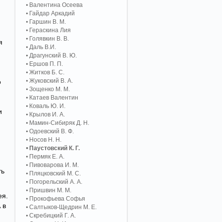
Валентина Осеева
Гайдар Аркадий
Гаршин В. М.
Гераскина Лия
Голявкин В. В.
я
Даль В.И.
Драгунский В. Ю.
Ершов П. П.
Житков Б. С.
Жуковский В. А.
о
Зощенко М. М.
Катаев Валентин
Коваль Ю. И.
и
Крылов И. А.
Мамин-Сибиряк Д. Н.
Одоевский В. Ф.
Носов Н. Н.
Паустовский К. Г.
Пермяк Е. А.
Пивоварова И. М.
ть
Пляцковский М. С.
Погорельский А. A.
Пришвин М. М.
ея.
Прокофьева Софья
 в
Салтыков-Щедрин М. Е.
Скребицкий Г. А.