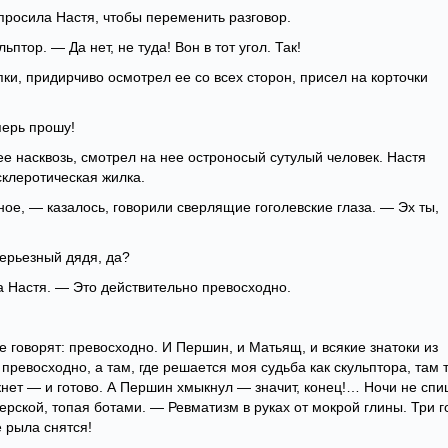
росила Настя, чтобы переменить разговор.
тор. — Да нет, не туда! Вон в тот угол. Так!
ки, придирчиво осмотрел ее со всех сторон, присел на корточки
перь прошу!
ее насквозь, смотрел на нее остроносый сутулый человек. Настя
 склеротическая жилка.
ое, — казалось, говорили сверлящие гоголевские глаза. — Эх ты,
ерьезный дядя, да?
 Настя. — Это действительно превосходно.
 говорят: превосходно. И Першин, и Матьящ, и всякие знатоки из
 превосходно, а там, где решается моя судьба как скульптора, там 
ет — и готово. А Першин хмыкнул — значит, конец!… Ночи не спи
рской, топая ботами. — Ревматизм в руках от мокрой глины. Три г
 рыла снятся!