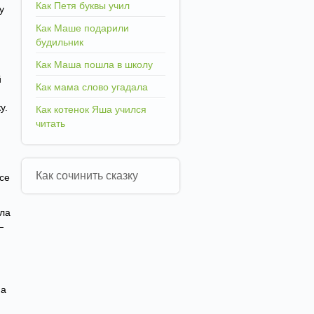
Как Петя буквы учил
у
Как Маше подарили
будильник
Как Маша пошла в школу
й
Как мама слово угадала
у.
Как котенок Яша учился
читать
Как сочинить сказку
се
ила
—
на