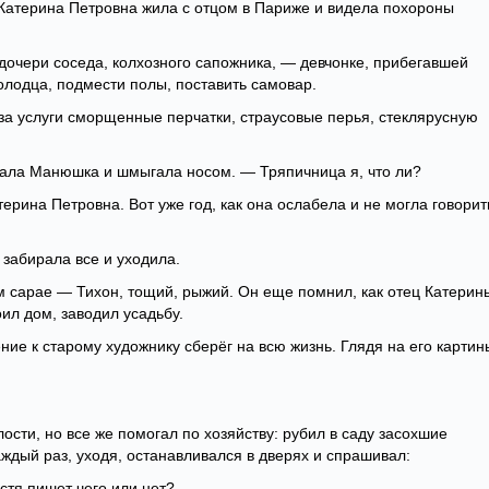
а Катерина Петровна жила с отцом в Париже и видела похороны
очери соседа, колхозного сапожника, — девчонке, прибегавшей
олодца, подмести полы, поставить самовар.
а услуги сморщенные перчатки, страусовые перья, стеклярусную
ала Манюшка и шмыгала носом. — Тряпичница я, что ли?
рина Петровна. Вот уже год, как она ослабела и не могла говорит
забирала все и уходила.
м сарае — Тихон, тощий, рыжий. Он еще помнил, как отец Катерин
ил дом, заводил усадьбу.
ние к старому художнику сберёг на всю жизнь. Глядя на его картин
лости, но все же помогал по хозяйству: рубил в саду засохшие
аждый раз, уходя, останавливался в дверях и спрашивал:
тя пишет чего или нет?