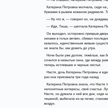
Катерина Петровна молчала, сидя на 
бумажки в рыжем кожаном ридикюле. Ти
— Ну что ж, — говорил он, не дождавш
— Иди, Тиша, — шептала Катерина Пет
Он выходил, осторожно прикрыв дверь
окнами в голых ветвях, сбивал последн
казалось, единственным живым существ
не знала бы, как дожить до утра.
Ночи были уже долгие, тяжёлые, как 
сочился в немытые окна, где между рам
теперь истлевшие и черные листья.
Настя, дочь Катерины Петровны и еди
раз она приезжала три года назад.
Катерина Петровна знала, что Насте те
непонятные интересы, своё счастье. Л
Насте, но думала о ней все дни, сидя 
тишиной, выбегала из-за печки, станов
воздух.