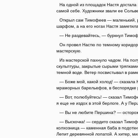
На одной из площадок Настя достала 
самой себе. Художники звали ее Сольв
Открыл сам Тимофеев — маленький, р
шарфом, а на его ногах Настя заметил
— Не раздевайтесь, — буркнул Тимоф
Он провел Настю по темному коридору
мастерскую.
Из мастерской пахнуло чадом. На полу
скульптуры, закрытые сырыми тряпками.
темной воде. Ветер посвистывал в рамк
— Боже мой, какой холод! — сказала Н
мраморных барельефов, в беспорядке 
— Вот, полюбуйтесь! — сказал Тимофе
я еще не издох в этой берлоге. А у Пе
— Вы не любите Першина? — осторож
— Выскочка! — сердито сказал Тимофе
колхозница — каменная баба в подоткн
Лепит деревянной лопатой. А хитер, ми