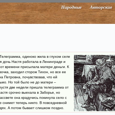
Народные
Авторские
 Телеграмма, одиноко жила в глухом селе
я дочь Настя работала в Ленинграде и
 от времени присылала матери деньги. К
очка, заходил сторож Тихон, но все ее
а Петровна, почувствовав, что ей
ьмо. Но той было не до матери –
пустя две недели пришла телеграмма от
астя срочно выехала в Заборье, но
ассвете она крадучись покинула село с
е снимет теперь никто. В повседневной
дях. А потом бывает слишком поздно.