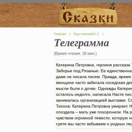
Главная
Паустовский К. Г.
Телеграмма
(Время чтения: 18 мин.)
Катерина Петровна, героиня рассказа
Заборье под Рязанью. Ее единственна
даже не писала писем. Правда, время
женщине часто забегала соседская дев
мысли были о дочке. Однажды Катерин
осталось недолго, написала Насте пис
занималась организацией выставки. С
Тихона: Катерина Петровна умирает. Н
опоздала – мать уже похоронили. На р
чувством огромной тяжести, которую н
суете мы часто забываем о родных лю