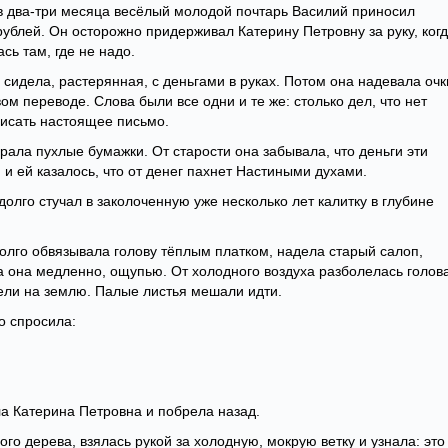
 в два-три месяца весёлый молодой почтарь Василий приносил
ублей. Он осторожно придерживал Катерину Петровну за руку, ког
сь там, где не надо.
сидела, растерянная, с деньгами в руках. Потом она надевала очк
ом переводе. Слова были все одни и те же: столько дел, что нет
писать настоящее письмо.
ала пухлые бумажки. От старости она забывала, что деньги эти
и, и ей казалось, что от денег пахнет Настиными духами.
о долго стучал в заколоченную уже несколько лет калитку в глубине
олго обвязывала голову тёплым платком, надела старый салоп,
а она медленно, ощупью. От холодного воздуха разболелась голова
ели на землю. Палые листья мешали идти.
о спросила:
а Катерина Петровна и побрела назад.
ого дерева, взялась рукой за холодную, мокрую ветку и узнала: это