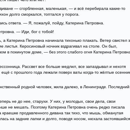
диване — сгорбленная, маленькая, — и всё перебирала какие-то
хон долго сморкался, топтался у порога.
ись ответа. — Я, пожалуй, пойду, Катерина Петровна.
ровна. — Иди, бог с тобой!
, а Катерина Петровна начинала тихонько плакать. Ветер свистел 
ие листья. Керосиновый ночник вздрагивал на столе. Он был,
ом в покинутом доме, — без этого слабого огня Катерина Петровн
бессонница. Рассвет все больше медлил, все запаздывал и нехотя
 ещё с прошлого года лежали поверх ваты когда-то жёлтые осенние
нственный родной человек, жила далеко, в Ленинграде. Последний
перь не до нее, старухи. У них, у молодых, свои дела, свои
учше не мешать. Поэтому Катерина Петровна очень редко писала
на краешке продавленного дивана так тихо, что мышь, обманутая
илась на задние лапки и долго, поводя носом, нюхала застоявшийс