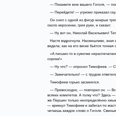
— Покажите мне вашего Гоголя, — поп
— Перейдите! — угрюмо приказал скульп
Он снял с одной из фигур мокрые тряп
около керосинки, грея руки, и сказал:
— Ну вот он, Николай Васильевич! Те
Настя вздрогнула. Насмешливо, зная 
видела, как на его виске бьётся тонкая
«А письмо-то в сумочке нераспечатанн
сорока!»
— Ну что? — опросил Тимофеев. — С
— Замечательно! — с трудом ответила
Тимофеев горько засмеялся.
— Превосходно, — повторил он. — Все
всяких комитетов. А толку что? Здесь —
же Першин только неопределённо хмыкн
— крикнул Тимофеев и забегал по масте
читаешь каждое слово о Гоголе. Свиные