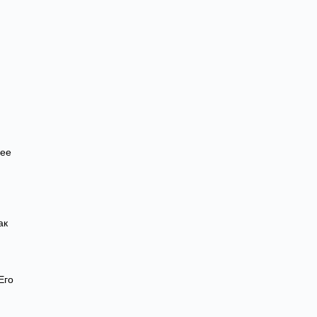
и
 ее
ак
Его