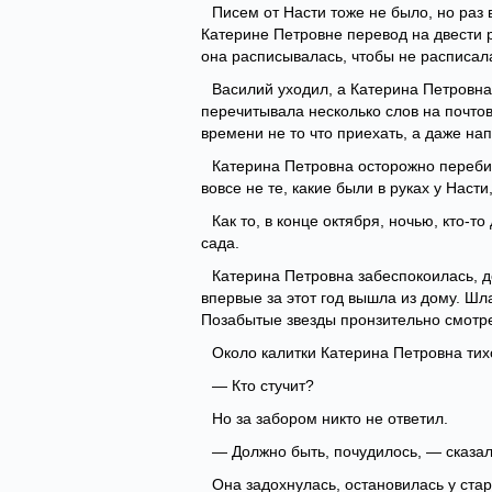
Писем от Насти тоже не было, но раз
Катерине Петровне перевод на двести р
она расписывалась, чтобы не расписала
Василий уходил, а Катерина Петровна 
перечитывала несколько слов на почтов
времени не то что приехать, а даже на
Катерина Петровна осторожно перебир
вовсе не те, какие были в руках у Наст
Как то, в конце октября, ночью, кто-т
сада.
Катерина Петровна забеспокоилась, д
впервые за этот год вышла из дому. Шл
Позабытые звезды пронзительно смотр
Около калитки Катерина Петровна тих
— Кто стучит?
Но за забором никто не ответил.
— Должно быть, почудилось, — сказал
Она задохнулась, остановилась у стар