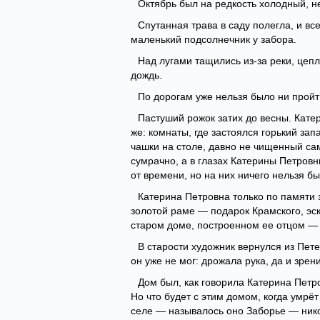
Октябрь был на редкость холодный, 
Спутанная трава в саду полегла, и вс
маленький подсолнечник у забора.
Над лугами тащились из-за реки, цеп
дождь.
По дорогам уже нельзя было ни пройти
Пастуший рожок затих до весны. Катер
же: комнаты, где застоялся горький з
чашки на столе, давно не чищенный са
сумрачно, а в глазах Катерины Петровн
от времени, но на них ничего нельзя б
Катерина Петровна только по памяти з
золотой раме — подарок Крамского, эск
старом доме, построенном ее отцом —
В старости художник вернулся из Пете
он уже не мог: дрожала рука, да и зрен
Дом был, как говорила Катерина Петр
Но что будет с этим домом, когда умрёт
селе — называлось оно Заборье — никог