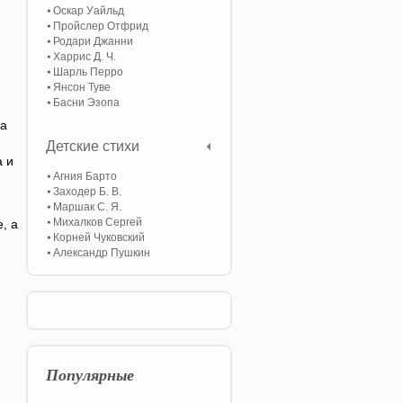
Оскар Уайльд
Пройслер Отфрид
Родари Джанни
Харрис Д. Ч.
Шарль Перро
Янсон Туве
Басни Эзопа
за
Детские стихи
а и
Агния Барто
Заходер Б. В.
Маршак С. Я.
Михалков Сергей
, а
Корней Чуковский
Александр Пушкин
я
Популярные