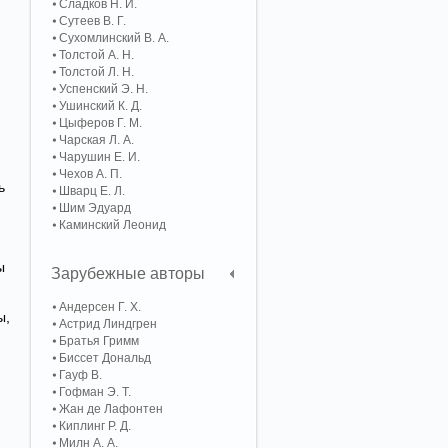
Сладков Н. И.
Сутеев В. Г.
Сухомлинский В. А.
Толстой А. Н.
Толстой Л. Н.
Успенский Э. Н.
Ушинский К. Д.
Цыферов Г. М.
Чарская Л. А.
Чарушин Е. И.
Чехов А. П.
ь
Шварц Е. Л.
Шим Эдуард
Каминский Леонид
ы
Зарубежные авторы
Андерсен Г. Х.
ы,
Астрид Линдгрен
Братья Гримм
Биссет Дональд
Гауф В.
Гофман Э. Т.
Жан де Лафонтен
Киплинг Р. Д.
Милн А. А.