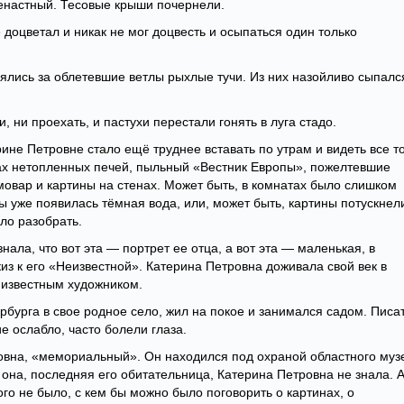
ненастный. Тесовые крыши почернели.
е доцветал и никак не мог доцвесть и осыпаться один только
лялись за облетевшие ветлы рыхлые тучи. Из них назойливо сыпалс
, ни проехать, и пастухи перестали гонять в луга стадо.
ине Петровне стало ещё труднее вставать по утрам и видеть все т
апах нетопленных печей, пыльный «Вестник Европы», пожелтевшие
мовар и картины на стенах. Может быть, в комнатах было слишком
ы уже появилась тёмная вода, или, может быть, картины потускнел
ыло разобрать.
нала, что вот эта — портрет ее отца, а вот эта — маленькая, в
из к его «Неизвестной». Катерина Петровна доживала свой век в
 известным художником.
рбурга в свое родное село, жил на покое и занимался садом. Писа
ие ослабло, часто болели глаза.
овна, «мемориальный». Он находился под охраной областного муз
 она, последняя его обитательница, Катерина Петровна не знала. А
о не было, с кем бы можно было поговорить о картинах, о