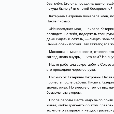
был клён. Его она посадила давно, ещё
некуда было уйти от этой бесприютной,
Катерина Петровна пожалела клён, по
Насте письмо.
«Ненаглядная моя, — писала Катерина
поглядеть на тебя, подержать твои руки.
даже сидеть и лежать, — смерть забыла 
Нынче осень плохая. Так тяжело; вся жи
Манюшка, шмыгая носом, отнесла это 
заглядывала внутрь, — что там? Но вну
Настя работала секретарём в Союзе х
это проходило через ее руки.
Письмо от Катерины Петровны Настя п
прочесть после работы. Письма Катери
значит, жива. Но вместе с тем от них н
безмолвным укором.
После работы Насте надо было пойти 
живет, чтобы доложить об этом правле
то, что его затирают и не дают разверну