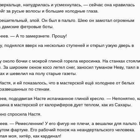
зеркальце, напудрилась и усмехнулась, — сейчас она нравилась
ейг за русые волосы и большие холодные глаза.
ешительный, злой. Он был в пальто. Шею он замотал огромным
а дамские фетровые боты.
еев. — А то замерзнете. Прошу!
, поднялся вверх на несколько ступеней и открыл узкую дверь в
 около бочки с мокрой глиной горела керосинка. На станках стоял
 За широким окном косо летел снег, заносил туманом Неву, таял в
ах и шевелил на полу старые газеты.
астя, и ей показалось, что в мастерской ещё холоднее от белых
развешанных по стенам.
ев, пододвигая Насте испачканное глиной кресло. — Непонятно, к
ршина в мастерской от калориферов дует теплом, как из Сахары.
но спросила Настя.
ев. — Ремесленник! У его фигур не плечи, а вешалки для пальто. 
утом фартуке. Его рабочий похож на неандертальского человека.
лая моя, хитёр, как кардинал!