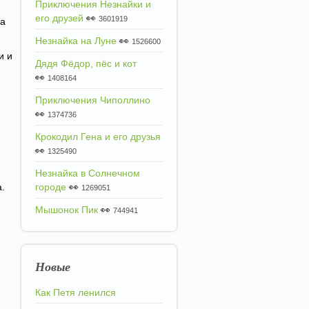
Приключения Незнайки и
его друзей
👀
3601919
да
Незнайка на Луне
👀
1526600
и и
Дядя Фёдор, пёс и кот
👀
1408164
Приключения Чиполлино
👀
1374736
Крокодил Гена и его друзья
👀
1325490
Незнайка в Солнечном
.
городе
👀
1269051
Мышонок Пик
👀
744941
Новые
Как Петя ленился