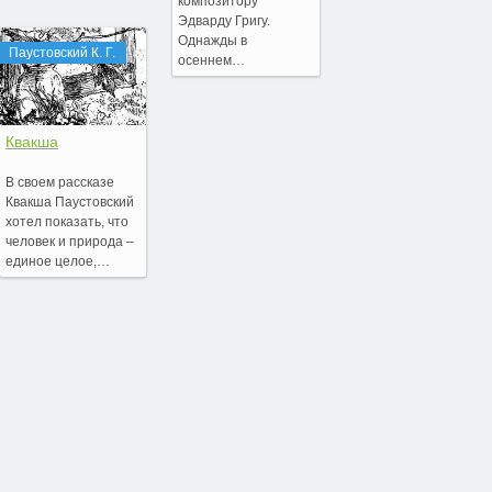
композитору
Эдварду Григу.
Однажды в
Паустовский К. Г.
осеннем…
Квакша
В своем рассказе
Квакша Паустовский
хотел показать, что
человек и природа –
единое целое,…