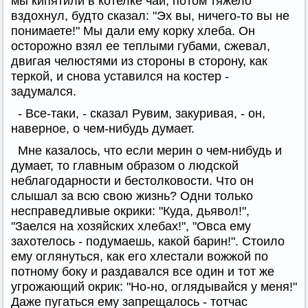
мы кипятили в котелке чай, потом тяжело
вздохнул, будто сказал: "Эх вы, ничего-то вы не
понимаете!" Мы дали ему корку хлеба. Он
осторожно взял ее теплыми губами, сжевал,
двигая челюстями из стороны в сторону, как
теркой, и снова уставился на костер -
задумался.
- Все-таки, - сказал Рувим, закуривая, - он,
наверное, о чем-нибудь думает.
Мне казалось, что если мерин о чем-нибудь и
думает, то главным образом о людской
неблагодарности и бестолковости. Что он
слышал за всю свою жизнь? Одни только
несправедливые окрики: "Куда, дьявол!",
"Заелся на хозяйских хлебах!", "Овса ему
захотелось - подумаешь, какой барин!". Стоило
ему оглянуться, как его хлестали вожжой по
потному боку и раздавался все один и тот же
угрожающий окрик: "Но-но, оглядывайся у меня!"
Даже пугаться ему запрещалось - тотчас