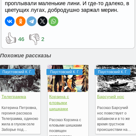
проплывали маленькие лини. И где-то далеко, в
цветущих лугах, добродушно заржал мерин.
👍
👎
46
2
Похожие рассказы
Паустовский К. Г.
Паустовский К. Г.
Паустовский К. Г.
Телеграмма
Корзина с
Барсучий нос
еловыми
Катерина Петровна,
Рассказ Барсучий
шишками
героиня рассказа
нос повествует о
Телеграмма, одиноко
забавном и в то же
Рассказ Корзина с
жила в глухом селе
время грустном
еловыми шишками
Заборье под…
происшествии на…
посвящен