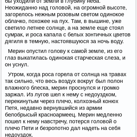
бы уходили от земли в глубину неба.
Неожиданно над головой, на огромной высоте,
загорелось нежным розовым светом одинокое
облачко, похожее на пух. Там, в вышине, уже
светило летнее солнце, а на земле еще стоял
сумрак, и роса капала с белых зонтичных цветов
дягиля в темную, настоявшуюся за ночь воду.
Мерин опустил голову к самой земле, из его
глаз выкатилась одинокая старческая слеза, и
он уснул.
Утром, когда роса горела от солнца на травах
так сильно, что весь воздух вокруг был полон
влажного блеска, мерин проснулся и громко
заржал. Из лугов шел к нему с недоуздком,
перекинутым через плечо, колхозный конюх
Петя, недавно вернувшийся из армии
белобрысый красноармеец. Мерин медленно
пошел к нему навстречу, потерся головой о
плечо Пети и безропотно дал надеть на себя
недоуздок.