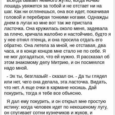
Всегда бывает немного жутко, когда ночью
лошадь увяжется за тобой и не отстает ни на
шаг. Как ни оглянешься, она все идет, покачивая
головой и перебирая тонкими ногами. Однажды
днем в лугах ко мне вот так же пристала
ласточка. Она кружилась около меня, задевала
за плечо, кричала жалобно и настойчиво, будто я
у нее отнял птенца, и она просила отдать его
обратно. Она летела за мной, не отставая, два
часа, и в конце концов мне стало не по себе. Я
не мог догадаться, что ей нужно. Я рассказал об
этом знакомому делу Митрию, и он посмеялся
надо мной.
- Эх ты, безглазый! - сказал он. - Да ты глядел
или нет, чего она делала, эта ласточка. Видать,
что нет. А еще очки в кармане носишь. Дай
покурить, тогда я тебе все объясню.
Я дал ему покурить, и он открыл мне простую
истину: когда человек идет по некошеному лугу,
он спугивает сотни кузнечиков и жуков, и