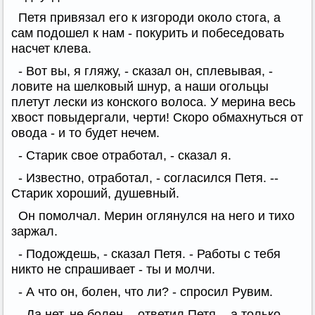
Петя привязал его к изгороди около стога, а
сам подошел к нам - покурить и побеседовать
насчет клева.
- Вот вы, я гляжу, - сказал он, сплевывая, -
ловите на шелковый шнур, а наши огольцы
плетут лески из конского волоса. У мерина весь
хвост повыдергали, черти! Скоро обмахнуться от
овода - и то будет нечем.
- Старик свое отработал, - сказал я.
- Известно, отработал, - согласился Петя. --
Старик хороший, душевный.
Он помолчал. Мерин оглянулся на него и тихо
заржал.
- Подождешь, - сказал Петя. - Работы с тебя
никто не спрашивает - ты и молчи.
- А что он, болен, что ли? - спросил Рувим.
- Да нет, не болен, - ответил Петя, - а только