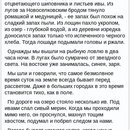
отцветающего шиповника и листьев ивы. Из
лугов за Новоселковским бродом тянуло
ромашкой и медуницей, - ее запах был похож на
сладкий запах пыли. Из лощин пахло укропом,
из озер - глубокой водой, а из деревни изредка
доносился запах только что испеченного черного
хлеба. Тогда лошади подымали головы и ржали.
Однажды мы вышли на рыбную ловлю в два
часа ночи. В лугах было сумрачно от звездного
света. На востоке уже занималась, синея, заря.
Мы шли и говорили, что самое безмолвное
время суток на земле всегда бывает перед
рассветом. Даже в больших городах в это время
становится тихо, как в поле.
По дороге на озеро стояло несколько ив. Под
ивами спал сивый мерин. Когда мы проходили
мимо него, он проснулся, махнул тощим
хвостом, подумал и побрел следом за нами.