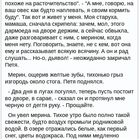
похоже на расточительство". - "А мне, говорю, на
ваш овес как будто наплевать, я своим кормить
буду". Так вот и живет у меня. Моя старуха,
мамаша, сначала скрипела: зачем, мол, этого
дармоеда на дворе держим, а сейчас обвыкла,
даже разговаривает с ним, с мерином, когда
меня нету. Поговорить, знаете, не с кем, вот она
ему и рассказывает всякую всячину. А он и рад
слушать... Но-о, дьявол! - неожиданно закричал
Петя.
Мерин, ощерив желтые зубы, тихонько грыз
изгородь около стога. Петя поднялся.
- Два дня в лугах погулял, теперь пусть постоит
во дворе, в сарае, - сказал он и протянул мне
черную от дегтя руку. - Прощайте.
Он увел мерина. Тихое утро было полно такой
свежести, будто воздух промыли родниковой
водой. В озере отражались белые, как первый
снег, цветы водокраса. Под ними медленно