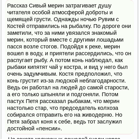
Рассказ Сивый мерин затрагивает душу
читателя особой атмосферой доброты и
щемящей грусти. Однажды ночью Рувим с
Костей отправились на рыбалку. По дороге они
заметили, что за ними увязался знакомый
мерин, который вместе с другими лошадьми
пасся возле стогов. Подойдя к реке, мерин
вошел в воду, и приятели рассердились, что он
распугает рыбу. А потом конь наблюдал, как
рыбаки кипятят чай у костра, и вид у него был
очень задумчивым. Костя предположил, что
конь грустит из-за людской неблагодарности.
Ведь он работал на людей до самой старости,
а его только шпыняли и подгоняли. Потом
пастух Петя рассказал рыбакам, что мерин
настолько стар, что председатель колхоза
собирался отправить его на живодерню. Но
Петя забрал коня к себе, ведь тот заслужил
достойной «пенсии».