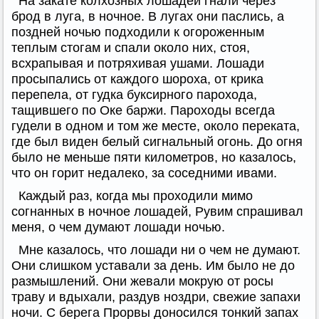
На закате колхозных лошадей гнали через
брод в луга, в ночное. В лугах они паслись, а
поздней ночью подходили к огороженным
теплым стогам и спали около них, стоя,
всхрапывая и потряхивая ушами. Лошади
просыпались от каждого шороха, от крика
перепела, от гудка буксирного парохода,
тащившего по Оке баржи. Пароходы всегда
гудели в одном и том же месте, около переката,
где был виден белый сигнальный огонь. До огня
было не меньше пяти километров, но казалось,
что он горит недалеко, за соседними ивами.
Каждый раз, когда мы проходили мимо
согнанных в ночное лошадей, Рувим спрашивал
меня, о чем думают лошади ночью.
Мне казалось, что лошади ни о чем не думают.
Они слишком уставали за день. Им было не до
размышлений. Они жевали мокрую от росы
траву и вдыхали, раздув ноздри, свежие запахи
ночи. С берега Прорвы доносился тонкий запах