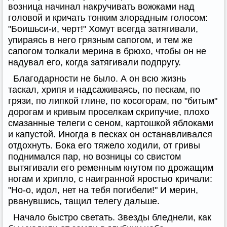
возница начинал накручивать вожжами над
головой и кричать тонким злорадным голосом:
"Боишьси-и, черт!" Хомут всегда затягивали,
упираясь в него грязным сапогом, и тем же
сапогом толкали мерина в брюхо, чтобы он не
надувал его, когда затягивали подпругу.
Благодарности не было. А он всю жизнь
таскал, хрипя и надсаживаясь, по пескам, по
грязи, по липкой глине, по косогорам, по "битым"
дорогам и кривым проселкам скрипучие, плохо
смазанные телеги с сеном, картошкой яблоками
и капустой. Иногда в песках он останавливался
отдохнуть. Бока его тяжело ходили, от гривы
поднимался пар, но возницы со свистом
вытягивали его ременным кнутом по дрожащим
ногам и хрипло, с наигранной яростью кричали:
"Но-о, идол, нет на тебя погибели!" И мерин,
рванувшись, тащил телегу дальше.
Начало быстро светать. Звезды бледнели, как