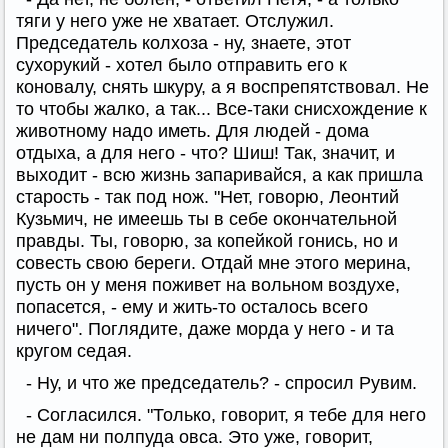
тяги у него уже не хватает. Отслужил.
Председатель колхоза - ну, знаете, этот
сухорукий - хотел было отправить его к
коновалу, снять шкуру, а я воспрепятствовал. Не
то чтобы жалко, а так... Все-таки снисхождение к
животному надо иметь. Для людей - дома
отдыха, а для него - что? Шиш! Так, значит, и
выходит - всю жизнь запаривайся, а как пришла
старость - так под нож. "Нет, говорю, Леонтий
Кузьмич, не имеешь ты в себе окончательной
правды. Ты, говорю, за копейкой гонись, но и
совесть свою береги. Отдай мне этого мерина,
пусть он у меня поживет на вольном воздухе,
попасется, - ему и жить-то осталось всего
ничего". Поглядите, даже морда у него - и та
кругом седая.
- Ну, и что же председатель? - спросил Рувим.
- Согласился. "Только, говорит, я тебе для него
не дам ни полпуда овса. Это уже, говорит,