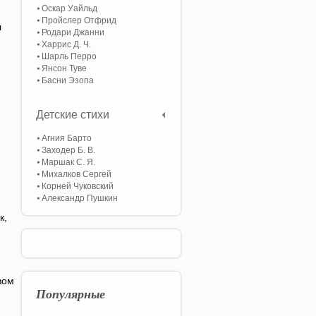
Оскар Уайльд
Пройслер Отфрид
л
Родари Джанни
Харрис Д. Ч.
Шарль Перро
Янсон Туве
Басни Эзопа
Детские стихи
Агния Барто
Заходер Б. В.
Маршак С. Я.
Михалков Сергей
Корней Чуковский
Александр Пушкин
к,
вом
Популярные