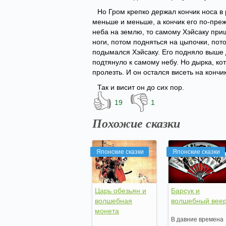
Но Гром крепко держал кончик носа в 
меньше и меньше, а кончик его по-прежн
неба на землю, то самому Хэйсаку приш
ноги, потом подняться на цыпочки, пот
подымался Хэйсаку. Его подняло выше д
подтянуло к самому небу. Но дырка, кот
пролезть. И он остался висеть на конч
Так и висит он до сих пор.
👍
👎
19
1
Похожие сказки
Японские сказки
Японские сказки
Царь обезьян и
Барсук и
волшебная
волшебный вее
монета
В давние времена