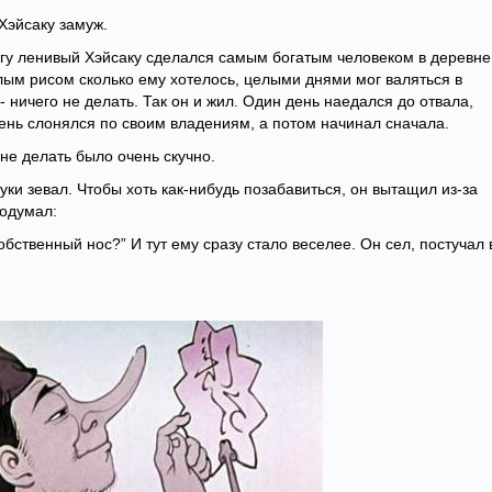
Хэйсаку замуж.
гу ленивый Хэйсаку сделался самым богатым человеком в деревне
лым рисом сколько ему хотелось, целыми днями мог валяться в
 - ничего не делать. Так он и жил. Один день наедался до отвала,
день слонялся по своим владениям, а потом начинал сначала.
 не делать было очень скучно.
уки зевал. Чтобы хоть как-нибудь позабавиться, он вытащил из-за
подумал:
обственный нос?” И тут ему сразу стало веселее. Он сел, постучал 