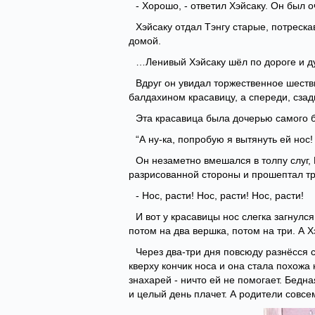
- Хорошо, - ответил Хэйсаку. Он был о
Хэйсаку отдал Тэнгу старые, потреск
домой.
…Ленивый Хэйсаку шёл по дороге и д
Вдруг он увидал торжественное шеств
балдахином красавицу, а спереди, сзад
Эта красавица была дочерью самого бо
“А ну-ка, попробую я вытянуть ей нос!
Он незаметно вмешался в толпу слуг, 
разрисованной стороны и прошептал тр
- Hoc, расти! Hoc, расти! Hoc, расти!
И вот у красавицы нос слегка загнулс
потом на два вершка, потом на три. А Х
Через два-три дня повсюду разнёсся с
кверху кончик носа и она стала похожа
знахарей - ничто ей не помогает. Бедн
и целый день плачет. А родители совсем