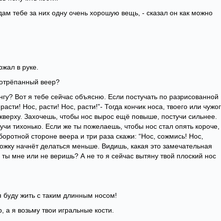
 дам тебе за них одну очень хорошую вещь, - сказал он как можно
ржал в руке.
 потрёпанный веер?
Тэнгу? Вот я тебе сейчас объясню. Если постучать по разрисованной
расти! Нос, расти! Нос, расти!”- Тогда кончик носа, твоего или чужог
и кверху. Захочешь, чтобы нос вырос ещё повыше, постучи сильнее.
учи тихонько. Если же ты пожелаешь, чтобы нос стал опять короче,
боротной стороне веера и три раза скажи: “Нос, сожмись! Нос,
ножку начнёт делаться меньше. Видишь, какая это замечательная
и ты мне или не веришь? А не то я сейчас вытяну твой плоский нос
:
я буду жить с таким длинным носом!
р, а я возьму твои игральные кости.