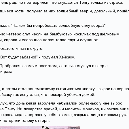
чень рад, но притворился, что слушается Тэнгу только из страха.
авшиеся кости, получил за них волшебный веер и, довольный, пошё
умал: “На ком бы попробовать волшебную силу веера?”
ие: четверо слуг несли на бамбуковых носилках под шёлковым
и, справа и слева шла целая толпа слуг и служанок.
гатого князя в округе.
 Вот будет забавно!” - подумал Хэйсаку.
Пробрался к самым носилкам, легонько стукнул в веер с
и раза:
я, а потом стал понемножечку вытягиваться кверху - вырос на вершо
эйсаку так испугался, что поскорей убежал домой.
лух, что дочь князя заболела небывалой болезнью: у неё вырос
 на Тэнгу. Ни лекарства врачей, ни молитвы монахов, ни заклинания
ая красавица заперлась у себя в замке, закрыла лицо широким рука
 потеряли голову от горя.