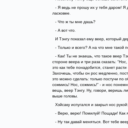
- Я ведь не прошу их у тебя даром! Я
ласковее.
- Что ж ты мне дашь?
- А вот что.
И Тэнгу показал ему веер, который де
- Только и всего? А на что мне такой
- Как! Ты не знаешь, что такое веер 
стороне веера и три раза сказать: “Нос, 
это как тебе понадобится, станет раст
Захочешь, чтобы он рос медленно, пост
это можно сделать: только постучи по о
сожмись! Нос, сожмись!” - и нос понем
вещь, веер Тэнгу. Ну, говори, веришь л
выше головы.
Хэйсаку испугался и закрыл нос рукой
- Верю, верю! Помилуй! Пощади! Как 
- Ну так давай меняться. Вот тебе вее