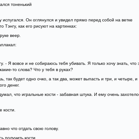
шался тоненький
ку испугался. Он оглянулся и увидел прямо перед собой на ветке
о Тэнгу, как его рисуют на картинках:
руке веер.
аплакал:
гу. - Я вовсе и не собираюсь тебя убивать. Я только хочу знать, что 
кие-то слова? Что у тебя в руках?
ь, так будет одно очко, а так два, может выпасть и три, и четыре, и
ого денег.
думал, что игральные кости - забавная штука. И ему очень захотело
е кости.
равно что отдать свою голову.
ь получить кости.