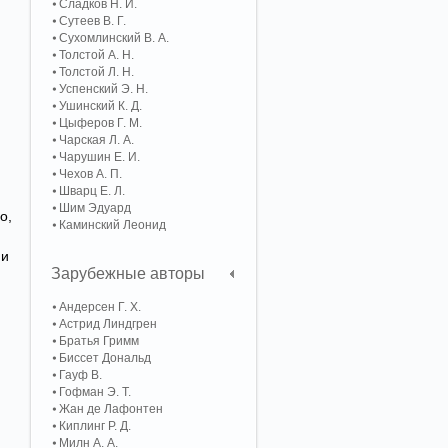
Сладков Н. И.
Сутеев В. Г.
Сухомлинский В. А.
Толстой А. Н.
Толстой Л. Н.
Успенский Э. Н.
Ушинский К. Д.
Цыферов Г. М.
Чарская Л. А.
Чарушин Е. И.
Чехов А. П.
Шварц Е. Л.
Шим Эдуард
о,
Каминский Леонид
 и
Зарубежные авторы
Андерсен Г. Х.
Астрид Линдгрен
Братья Гримм
Биссет Дональд
Гауф В.
Гофман Э. Т.
Жан де Лафонтен
Киплинг Р. Д.
Милн А. А.