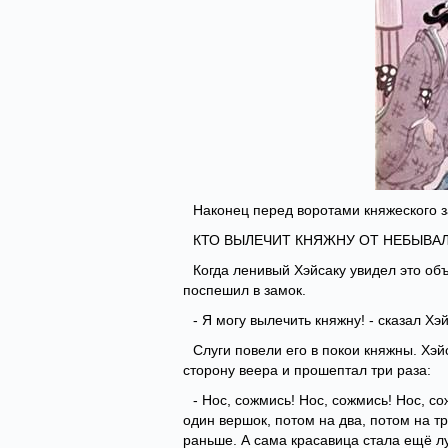
Наконец перед воротами княжеского 
КТО ВЫЛЕЧИТ КНЯЖНУ ОТ НЕБЫВАЛ
Когда ленивый Хэйсаку увидел это об
поспешил в замок.
- Я могу вылечить княжну! - сказал Хэй
Слуги повели его в покои княжны. Хэй
сторону веера и прошептал три раза:
- Нос, сожмись! Нос, сожмись! Нос, с
один вершок, потом на два, потом на тр
раньше. А сама красавица стала ещё л