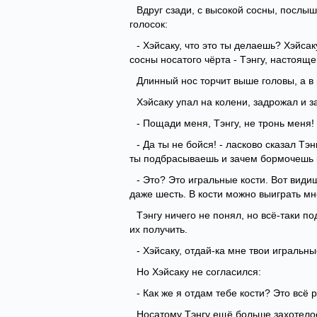
Вдруг сзади, с высокой сосны, послы
голосок:
- Хэйсаку, что это ты делаешь? Хэйса
сосны носатого чёрта - Тэнгу, настоящег
Длинный нос торчит выше головы, а в 
Хэйсаку упал на колени, задрожал и з
- Пощади меня, Тэнгу, не тронь меня!
- Да ты не бойся! - ласково сказал Тэн
ты подбрасываешь и зачем бормочешь ка
- Это? Это игральные кости. Вот видиш
даже шесть. В кости можно выиграть мн
Тэнгу ничего не понял, но всё-таки по
их получить.
- Хэйсаку, отдай-ка мне твои игральны
Но Хэйсаку не согласился:
- Как же я отдам тебе кости? Это всё 
Носатому Тэнгу ещё больше захотелос