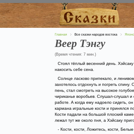
Главная
Все сказки народов востока
Японс
Веер Тэнгу
(Время чтения: 7 мин.)
Стоял тёплый весенний день. Хэйсаку
накосить себе сена.
Солнце ласково припекало, и ленивом
захотелось отдохнуть и погреть спину. 
пень, стал смотреть на высокое голубо
чириканье воробьев. Слушал-слушал и 
работе. А когда ему надоело сидеть, он
кармана игральные кости и принялся п
Кости падали на большой плоский каме
лежал тут же около пня, а Хэйсаку приг
- Кости, кости, Ложитесь, кости, Белые