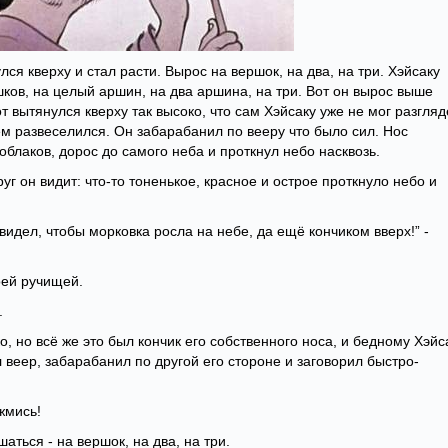
лся кверху и стал расти. Вырос на вершок, на два, на три. Хэйсаку
ков, на целый аршин, на два аршина, на три. Вот он вырос выше
 вытянулся кверху так высоко, что сам Хэйсаку уже не мог разгляд
сем развеселился. Он забарабанил по вееру что было сил. Нос
облаков, дорос до самого неба и проткнул небо насквозь.
уг он видит: что-то тоненькое, красное и острое проткнуло небо и
 видел, чтобы морковка росла на небе, да ещё кончиком вверх!” -
оей ручищей.
.
о, но всё же это был кончик его собственного носа, и бедному Хэйс
 веер, забарабанил по другой его стороне и заговорил быстро-
жмись!
аться - на вершок, на два, на три.