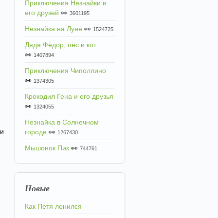
Приключения Незнайки и
его друзей
👀
3601195
Незнайка на Луне
👀
1524725
Дядя Фёдор, пёс и кот
👀
1407894
Приключения Чиполлино
👀
1374305
Крокодил Гена и его друзья
👀
1324055
Незнайка в Солнечном
 и
городе
👀
1267430
Мышонок Пик
👀
744761
Новые
Как Петя ленился