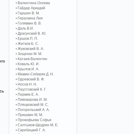
Валентина Осеева
Гайдар Аркадий
Гаршин В. М.
Гераскина Лия
Голявкин В. В.
Даль В.И.
Драгунский В. Ю.
Ершов П. П.
Житков Б. С.
Жуковский В. А.
Зощенко М. М.
Катаев Валентин
это
Коваль Ю. И.
Крылов И. А.
Мамин-Сибиряк Д. Н.
Одоевский В. Ф.
Носов Н. Н.
Паустовский К. Г.
сь
Пермяк Е. А.
Пивоварова И. М.
Пляцковский М. С.
Погорельский А. A.
Пришвин М. М.
Прокофьева Софья
Салтыков-Щедрин М. Е.
Скребицкий Г. А.