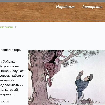
Народные
Авторские
кие сказки
 пошёл в горы
у Хэйсаку
Он уселся на
е небо и слушать
совсем забыл о
 вынул из
одбрасывать их.
нь, который
оваривал:
 кости.