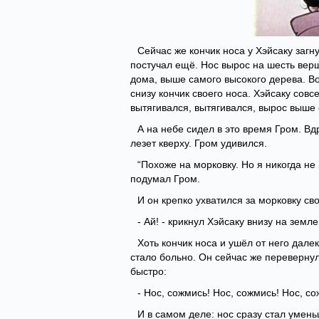
Сейчас же кончик носа у Хэйсаку загну
постучал ещё. Нос вырос на шесть верш
дома, выше самого высокого дерева. Вот
снизу кончик своего носа. Хэйсаку сов
вытягивался, вытягивался, вырос выше 
А на небе сидел в это время Гром. Вдр
лезет кверху. Гром удивился.
“Похоже на морковку. Но я никогда не
подумал Гром.
И он крепко ухватился за морковку св
- Ай! - крикнул Хэйсаку внизу на земле
Хоть кончик носа и ушёл от него далек
стало больно. Он сейчас же перевернул
быстро:
- Нос, сожмись! Нос, сожмись! Нос, со
И в самом деле: нос сразу стал уменьш