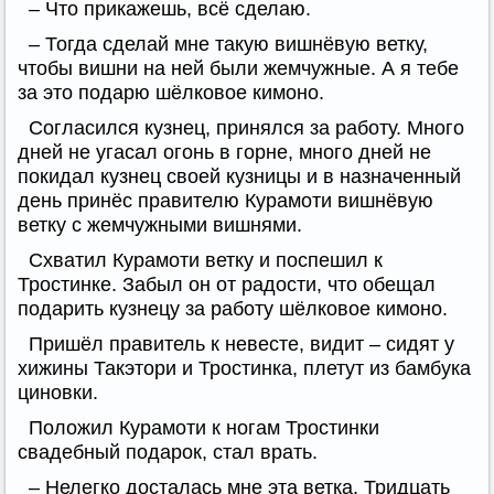
– Что прикажешь, всё сделаю.
– Тогда сделай мне такую вишнёвую ветку,
чтобы вишни на ней были жемчужные. А я тебе
за это подарю шёлковое кимоно.
Согласился кузнец, принялся за работу. Много
дней не угасал огонь в горне, много дней не
покидал кузнец своей кузницы и в назначенный
день принёс правителю Курамоти вишнёвую
ветку с жемчужными вишнями.
Схватил Курамоти ветку и поспешил к
Тростинке. Забыл он от радости, что обещал
подарить кузнецу за работу шёлковое кимоно.
Пришёл правитель к невесте, видит – сидят у
хижины Такэтори и Тростинка, плетут из бамбука
циновки.
Положил Курамоти к ногам Тростинки
свадебный подарок, стал врать.
– Нелегко досталась мне эта ветка. Тридцать