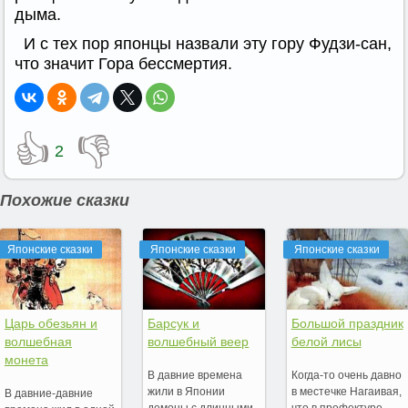
дыма.
И с тех пор японцы назвали эту гору Фудзи-сан,
что значит Гора бессмертия.
👍
👎
2
Похожие сказки
Японские сказки
Японские сказки
Японские сказки
Царь обезьян и
Барсук и
Большой праздник
волшебная
волшебный веер
белой лисы
монета
В давние времена
Когда-то очень давно
жили в Японии
в местечке Нагаивая,
В давние-давние
демоны с длинными
что в префектуре