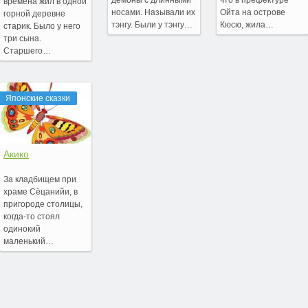
времена жил в одной
носами. Называли их
Ойта на острове
горной деревне
тэнгу. Были у тэнгу…
Кюсю, жила…
старик. Было у него
три сына.
Старшего…
Японские сказки
Акико
За кладбищем при
храме Сёцанийи, в
пригороде столицы,
когда-то стоял
одинокий
маленький…