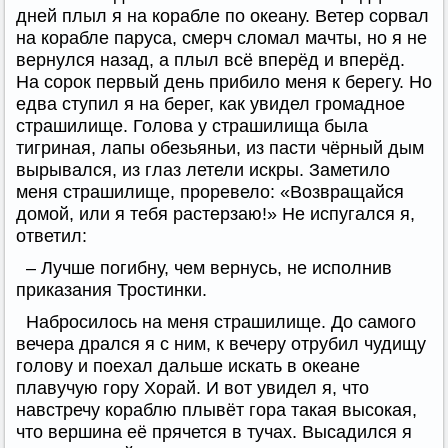
дней плыл я на корабле по океану. Ветер сорвал
на корабле паруса, смерч сломал мачты, но я не
вернулся назад, а плыл всё вперёд и вперёд.
На сорок первый день прибило меня к берегу. Но
едва ступил я на берег, как увидел громадное
страшилище. Голова у страшилища была
тигриная, лапы обезьяньи, из пасти чёрный дым
вырывался, из глаз летели искры. Заметило
меня страшилище, проревело: «Возвращайся
домой, или я тебя растерзаю!» Не испугался я,
ответил:
– Лучше погибну, чем вернусь, не исполнив
приказания Тростинки.
Набросилось на меня страшилище. До самого
вечера дрался я с ним, к вечеру отрубил чудищу
голову и поехал дальше искать в океане
плавучую гору Хорай. И вот увидел я, что
навстречу кораблю плывёт гора такая высокая,
что вершина её прячется в тучах. Высадился я