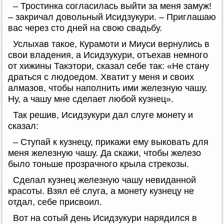
– Тростинка согласилась выйти за меня замуж!
– закричал довольный Исидзукури. – Приглашаю
вас через сто дней на свою свадьбу.
Услыхав такое, Курамоти и Миуси вернулись в
свои владения, а Исидзукури, отъехав немного
от хижины Такэтори, сказал себе так: «Не стану
драться с людоедом. Хватит у меня и своих
алмазов, чтобы наполнить ими железную чашу.
Ну, а чашу мне сделает любой кузнец».
Так решив, Исидзукури дал слуге монету и
сказал:
– Ступай к кузнецу, прикажи ему выковать для
меня железную чашу. Да скажи, чтобы железо
было тоньше прозрачного крыла стрекозы.
Сделал кузнец железную чашу невиданной
красоты. Взял её слуга, а монету кузнецу не
отдал, себе присвоил.
Вот на сотый день Исидзукури нарядился в