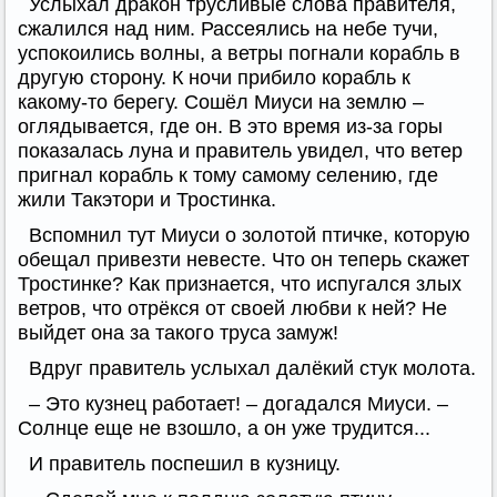
Услыхал дракон трусливые слова правителя,
сжалился над ним. Рассеялись на небе тучи,
успокоились волны, а ветры погнали корабль в
другую сторону. К ночи прибило корабль к
какому-то берегу. Сошёл Миуси на землю –
оглядывается, где он. В это время из-за горы
показалась луна и правитель увидел, что ветер
пригнал корабль к тому самому селению, где
жили Такэтори и Тростинка.
Вспомнил тут Миуси о золотой птичке, которую
обещал привезти невесте. Что он теперь скажет
Тростинке? Как признается, что испугался злых
ветров, что отрёкся от своей любви к ней? Не
выйдет она за такого труса замуж!
Вдруг правитель услыхал далёкий стук молота.
– Это кузнец работает! – догадался Миуси. –
Солнце еще не взошло, а он уже трудится...
И правитель поспешил в кузницу.