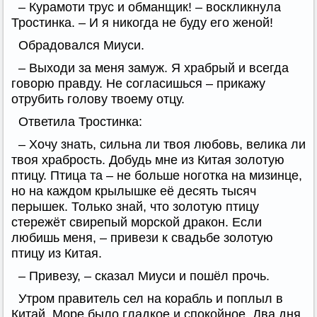
– Курамоти трус и обманщик! – воскликнула
Тростинка. – И я никогда не буду его женой!
Обрадовался Миуси.
– Выходи за меня замуж. Я храбрый и всегда
говорю правду. Не согласишься – прикажу
отрубить голову твоему отцу.
Ответила Тростинка:
– Хочу знать, сильна ли твоя любовь, велика ли
твоя храбрость. Добудь мне из Китая золотую
птицу. Птица та – не больше ноготка на мизинце,
но на каждом крылышке её десять тысяч
перышек. Только знай, что золотую птицу
стережёт свирепый морской дракон. Если
любишь меня, – привези к свадьбе золотую
птицу из Китая.
– Привезу, – сказал Миуси и пошёл прочь.
Утром правитель сел на корабль и поплыл в
Китай. Море было гладкое и спокойное. Два дня