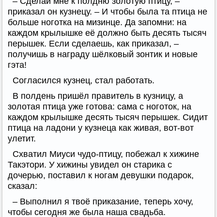
– Сделай мне к полдню золотую птицу, –
приказал он кузнецу. – И чтобы была та птица не
больше ноготка на мизинце. Да запомни: на
каждом крылышке её должно быть десять тысяч
перышек. Если сделаешь, как приказал, –
получишь в награду шёлковый зонтик и новые
гэта!
Согласился кузнец, стал работать.
В полдень пришёл правитель в кузницу, а
золотая птица уже готова: сама с ноготок, на
каждом крылышке десять тысяч перышек. Сидит
птица на ладони у кузнеца как живая, вот-вот
улетит.
Схватил Миуси чудо-птицу, побежал к хижине
Такэтори. У хижины увидел он старика с
дочерью, поставил к ногам девушки подарок,
сказал:
– Выполнил я твоё приказание, теперь хочу,
чтобы сегодня же была наша свадьба.