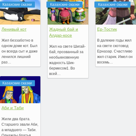
Казахские сказки
Казахские сказки
Казахские сказки
Ленивый кот
Жадный бай и
Ер-Тостик
Алдар-косе
Жил беззаботно в
В далекие годы жил
одном доме кот. Был
на свете скотовод
Жил на свете Шигай-
он всегда сыт и даже
Ерназар. Счастливо
бай, прозванный за
ленился лишний
жил старик. Имел он
необыкновенную
раз…
восемь…
жадность Шик-
бермесом1. Во
всей…
Казахские сказки
Аби и Таби
Жили два брата.
Старшего звали Аби,
а младшего — Таби.
Однажды братья