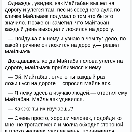
Однажды, увидев, как Майта6ан вышел на
дорогу и улегся там, пес из соседнего аула по
кличке Майлыаяк подумал о том что бы это
значило. Позже он заметил, что Майтабан
каждый день выходил и ложился на дорогу.
— Пойду-ка я к нему и узнаю в чем туг дело, по
какой причине он ложится на дорогу,— решил
Майлыаяк.
Дождавшись, когда Майтабан слова улегся на
дороге, Майлыаяк приблизился к нему.
— Эй, Майтабан, отчего ты каждый раз
ложишься на дороге— спросил Майлыаяк.
— Я лежу здесь а изучаю людей,— ответил ему
Майтабан. Майлыаяк удивился.
— Как же ты их изучаешь?
— Очень просто, хороши человек, подойдя ко
мне, не трогает меня и молча обходит стороной
а плохо человек, увидев меня, принимается