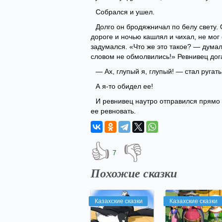
Собрался и ушел.
Долго он бродяжничал по белу свету.
дороге и ночью кашлял и чихал, не мог
задумался. «Что же это такое? — дума
словом не обмолвились!» Ревнивец дога
— Ах, глупый я, глупый! — стал ругат
А я-то обидел ее!
И ревнивец наутро отправился прямо д
ее ревновать.
👍
👎
7
Похожие сказки
Казахские сказки
Казахские сказки