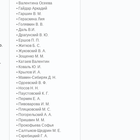
Валентина Осеева
Гайдар Аркадий
Гаршин В. М.
Гераскина Лия
Голявкин В. В.
Даль В.И.
Драгунский В. Ю.
Ершов П. П.
о.
Житков Б. С.
Жуковский В. А.
Зощенко М. М.
Катаев Валентин
т
Коваль Ю. И.
Крылов И. А.
Мамин-Сибиряк Д. Н.
Одоевский В. Ф.
Носов Н. Н.
Паустовский К. Г.
Пермяк Е. А.
Пивоварова И. М.
Пляцковский М. С.
Погорельский А. A.
Пришвин М. М.
Прокофьева Софья
Салтыков-Щедрин М. Е.
Скребицкий Г. А.