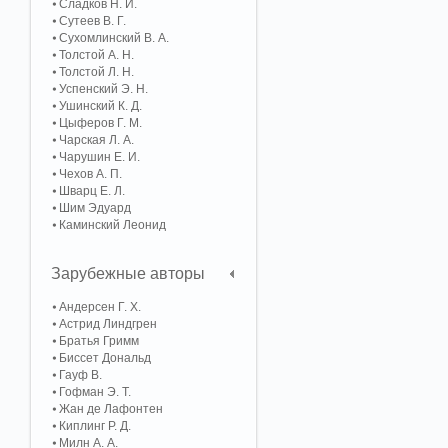
Сладков Н. И.
Сутеев В. Г.
Сухомлинский В. А.
Толстой А. Н.
Толстой Л. Н.
Успенский Э. Н.
Ушинский К. Д.
Цыферов Г. М.
Чарская Л. А.
Чарушин Е. И.
Чехов А. П.
Шварц Е. Л.
Шим Эдуард
Каминский Леонид
Зарубежные авторы
Андерсен Г. Х.
Астрид Линдгрен
Братья Гримм
Биссет Дональд
Гауф В.
Гофман Э. Т.
Жан де Лафонтен
Киплинг Р. Д.
Милн А. А.