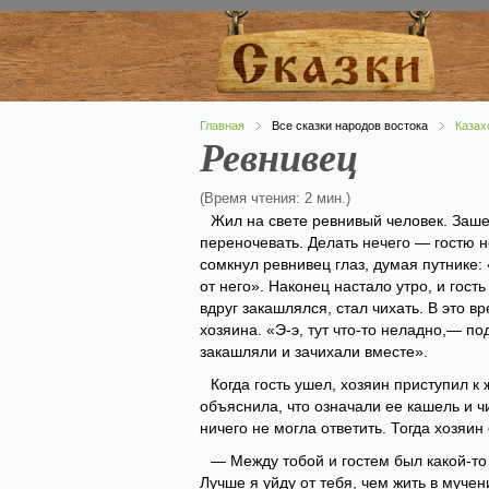
Главная
Все сказки народов востока
Казах
Ревнивец
(Время чтения: 2 мин.)
Жил на свете ревнивый человек. Зашел
переночевать. Делать нечего — гостю н
сомкнул ревнивец глаз, думая путнике:
от него». Наконец настало утро, и гост
вдруг закашлялся, стал чихать. В это 
хозяина. «Э-э, тут что-то неладно,— п
закашляли и зачихали вместе».
Когда гость ушел, хозяин приступил к
объяснила, что означали ее кашель и 
ничего не могла ответить. Тогда хозяин 
— Между тобой и гостем был какой-то 
Лучше я уйду от тебя, чем жить в мучен