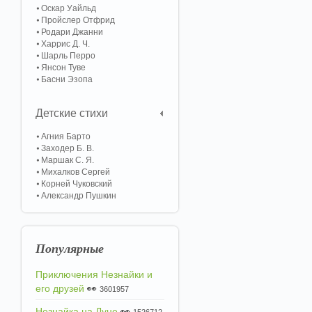
Оскар Уайльд
Пройслер Отфрид
Родари Джанни
Харрис Д. Ч.
Шарль Перро
Янсон Туве
Басни Эзопа
Детские стихи
Агния Барто
Заходер Б. В.
Маршак С. Я.
Михалков Сергей
Корней Чуковский
Александр Пушкин
Популярные
Приключения Незнайки и
его друзей
👀
3601957
Незнайка на Луне
👀