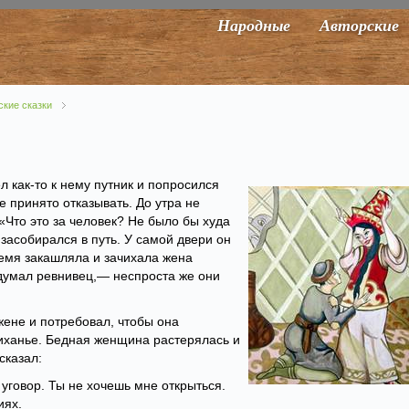
Народные
Авторские
ские сказки
 как-то к нему путник и попросился
е принято отказывать. До утра не
 «Что это за человек? Не было бы худа
ь засобирался в путь. У самой двери он
время закашляла и зачихала жена
одумал ревнивец,— неспроста же они
 жене и потребовал, чтобы она
чиханье. Бедная женщина растерялась и
сказал:
уговор. Ты не хочешь мне открыться.
иях.