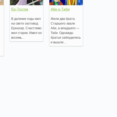
Ер-Тостик
Аби и Таби
В далекие годы жил
Жили два брата.
на свете скотовод
Старшего звали
Ерназар. Счастливо
Аби, а младшего —
жил старик. Имел он
Таби. Однажды
восемь…
братья заблудились
и вышли…