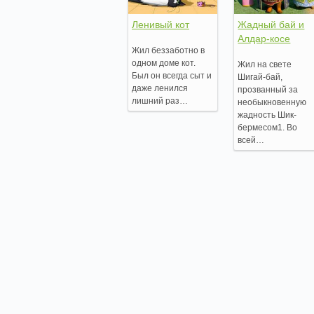
Ленивый кот
Жадный бай и
Алдар-косе
Жил беззаботно в
одном доме кот.
Жил на свете
Был он всегда сыт и
Шигай-бай,
даже ленился
прозванный за
лишний раз…
необыкновенную
жадность Шик-
бермесом1. Во
всей…