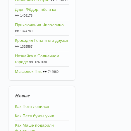
1526712
Дядя Фёдор, пёс и кот
👀
1408178
Приключения Чиполлино
👀
1374780
Крокодил Гена и его друзья
👀
1325587
Незнайка в Солнечном
городе
👀
1269130
Мышонок Пик
👀
744960
Новые
Как Петя ленился
Как Петя буквы учил
Как Маше подарили