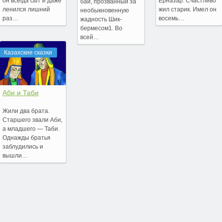
он всегда сыт и даже
Ерназар. Счастливо
бай, прозванный за
ленился лишний
жил старик. Имел он
необыкновенную
раз…
восемь…
жадность Шик-
бермесом1. Во
всей…
Казахские сказки
Аби и Таби
Жили два брата.
Старшего звали Аби,
а младшего — Таби.
Однажды братья
заблудились и
вышли…