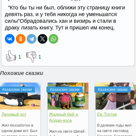
"Кто бы ты ни был, оближи эту страницу книги
девять раз, и у тебя никогда не уменьшатся
силы"Обрадовались хан и визирь и стали в
драку лизать книгу. Тут и пришел им конец.
👍
👎
1
1
Похожие сказки
Казахские сказки
Казахские сказки
Казахские сказки
Ленивый кот
Жадный бай и
Ер-Тостик
Алдар-косе
Жил беззаботно в
В далекие годы жил
одном доме кот. Был
на свете скотовод
Жил на свете Шигай-