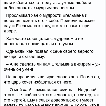
шли избавиться от недуга, а умные любили
побеседовать с мудрым человеком.
Прослышал хан о мудрости Егельмана и
повелел позвать его к себе. Привели царские
слуги Егельмана к хану, и стал он жить при
дворе.
Хан часто совещался с мудрецом и не
переставал восхищаться его умом.
Однажды хан позвал к себе своего верного
визиря и сказал ему:
– А не сделать ли нам Егельмана визирем – уж
очень он умен!
Не понравились визирю слова хана. Понял он,
что царь хочет избавиться от него.
– О мой хан! – взмолился визирь. – Не делай
этого. Не люблю я этого человека, он хитер, как
сто чертей. Ему нельзя доверяться: он умеет
делать то, чего не умеют другие. Я боюсь, что в