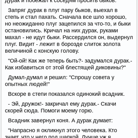
дурак и побежал к соседям просить быков.
Запряг дурак в плуг пару быков, выехал в
степь и стал пахать. Сначала все шло хорошо,
но неожиданно плуг зацепился за что-то, и быки
остановились. Кричал на них дурак, руками
махал - не идут быки. Рассердился он, выдернул
плуг. Видит - лежит в борозде слиток золота
величиной с конскую голову.
"Ой-ой! Как же теперь быть?- задумался дурак.-
Как избавиться от этой блестящей диковины?"
Думал-думал и решил: "Спрошу совета у
опытных людей!"
Вскоре в степи показался одинокий всадник.
- Эй, дружок!- закричал ему дурак.- Скачи
скорей сюда. Помоги моему горю.
Всадник завернул коня. А дурак думает:
"Напрасно я окликнул этого человека. Кто
знает, что у него под шапкой. Лучше уж я