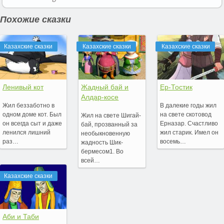
Похожие сказки
Казахские сказки
Казахские сказки
Казахские сказки
Ленивый кот
Жадный бай и
Ер-Тостик
Алдар-косе
Жил беззаботно в
В далекие годы жил
одном доме кот. Был
на свете скотовод
Жил на свете Шигай-
он всегда сыт и даже
Ерназар. Счастливо
бай, прозванный за
ленился лишний
жил старик. Имел он
необыкновенную
раз…
восемь…
жадность Шик-
бермесом1. Во
всей…
Казахские сказки
Аби и Таби