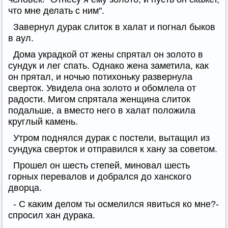
что мне делать с ним".
Завернул дурак слиток в халат и погнал быков
в аул.
Дома украдкой от жены спрятал он золото в
сундук и лег спать. Однако жена заметила, как
он прятал, и ночью потихоньку развернула
сверток. Увидела она золото и обомлела от
радости. Мигом спрятала женщина слиток
подальше, а вместо него в халат положила
круглый камень.
Утром поднялся дурак с постели, вытащил из
сундука сверток и отправился к хану за советом.
Прошел он шесть степей, миновал шесть
горных перевалов и добрался до ханского
дворца.
- С каким делом ты осмелился явиться ко мне?-
спросил хан дурака.