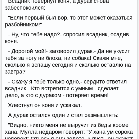
Всадник повернул коня, а дурак снова
забеспокоился:
"Если первый был вор, то этот может оказаться
разбойником!"
- Ну, что тебе надо?- спросил всадник, осадив
коня.
- Дорогой мой!- заговорил дурак.- Да не укусит
тебя за ногу ни блоха, ни собака! Скажи мне,
сколько я вспашу сегодня и сколько оставлю на
завтра?
- Скажу я тебе только одно,- сердито ответил
всадник.- Кто встретится с умным - сделает
дело, а кто с дураком - потеряет время!
Хлестнул он коня и ускакал.
А дурак остался один и стал размышлять:
"Видно, никто меня не выручит из беды кроме
хана. Мулла недаром говорит: "У хана ум сорока
человек!" Отнесу я ему золото, и пусть он скажет,