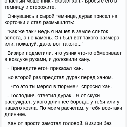
опасный мошенник,- сказал хан.- Бросьте его в
темницу и сторожите.
Очнувшись в сырой темнице, дурак присел на
корточки и стал размышлять:
"Как же так? Ведь я нашел в земле слиток
золота, а не камень. Он был вот такого размера
или, пожалуй, даже вот такого..."
Визири подметили, что узник что-то обмеривает
в воздухе руками, и доложили хану.
- Приведите его!- приказал хан.
Во второй раз предстал дурак перед ханом.
- Что это ты мерял в тюрьме?- спросил хан.
- Господин!- ответил дурак.- Я от скуки
рассуждал, у кого длиннее борода: у тебя или у
нашего козла. По моим расчетам, у тебя все-таки
длиннее.
Хан от ярости замотал головой. Визири без