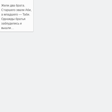
Жили два брата.
Старшего звали Аби,
а младшего — Таби.
Однажды братья
заблудились и
вышли…