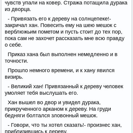
чувств упали на ковер. Стража потащила дурака
из дворца.
- Привязать его к дереву на солнцепеке!-
закричал хан. Повесить ему на шею мешок с
верблюжьим пометом и пусть стоит до тех пор,
пока сам не захочет рассказать мне всю правду
о себе.
Приказ хана был выполнен немедленно и в
точности.
Прошло немного времени, и к хану явился
визирь.
- Великий хан! Привязанный к дереву человек
умоляет тебя выслушать его.
Хан вышел во двор и увидел дурака,
прикрученного арканом к дереву. На груди
бедняги болтался зловонный мешок.
- Говори, что ты хотел сказать!- произнес хан,
приблизившись к дереву.