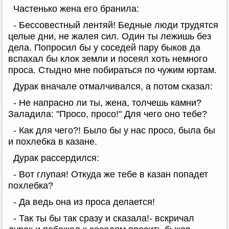
Частенько жена его бранила:
- Бессовестный лентяй! Бедные люди трудятся
целые дни, не жалея сил. Один ты лежишь без
дела. Попросил бы у соседей пару быков да
вспахал бы клок земли и посеял хоть немного
проса. Стыдно мне побираться по чужим юртам.
Дурак вначале отмалчивался, а потом сказал:
- Не напрасно ли ты, жена, толчешь камни?
Заладила: "Просо, просо!" Для чего оно тебе?
- Как для чего?! Было бы у нас просо, была бы
и похлебка в казане.
Дурак рассердился:
- Вот глупая! Откуда же тебе в казан попадет
похлебка?
- Да ведь она из проса делается!
- Так ты бы так сразу и сказала!- вскричал