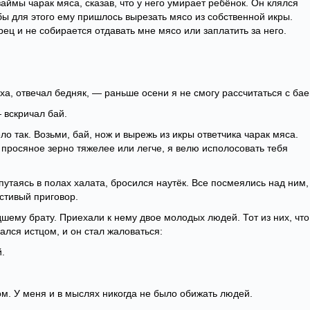
ймы чарак мяса, сказав, что у него умирает ребёнок. Он клялся
бы для этого ему пришлось вырезать мясо из собственной икры.
рец и не собирается отдавать мне мясо или заплатить за него.
ха, отвечал бедняк, — раньше осени я не смогу рассчитаться с бае
 вскричал бай.
ло так. Возьми, бай, нож и вырежь из икры ответчика чарак мяса.
а просяное зерно тяжелее или легче, я велю исполосовать тебя
путаясь в полах халата, бросился наутёк. Все посмеялись над ним,
стивый приговор.
дшему брату. Приехали к нему двое молодых людей. Тот из них, что
ался истцом, и он стал жаловаться:
.
м. У меня и в мыслях никогда не было обижать людей.