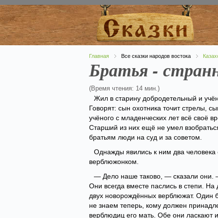
Главная
Все сказки народов востока
Казах
Братья - стран
(Время чтения: 14 мин.)
Жил в старину добродетельный и учён
Говорят: сын охотника точит стрелы, сы
учёного с младенческих лет всё своё 
Старший из них ещё не умел взобраться
братьям люди на суд и за советом.
Однажды явились к ним два человека
верблюжонком.
— Дело наше таково, — сказали они. 
Они всегда вместе паслись в степи. На
двух новорождённых верблюжат. Один б
не знаем теперь, кому должен принадл
верблюдиц его мать. Обе они ласкают и