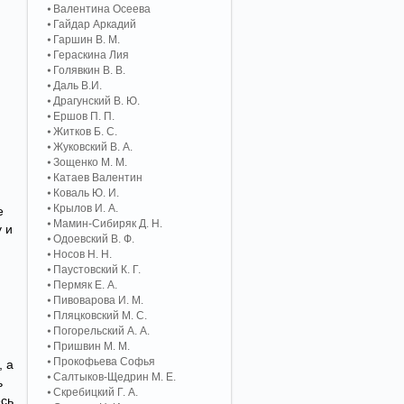
Валентина Осеева
Гайдар Аркадий
Гаршин В. М.
Гераскина Лия
Голявкин В. В.
Даль В.И.
Драгунский В. Ю.
Ершов П. П.
Житков Б. С.
Жуковский В. А.
Зощенко М. М.
Катаев Валентин
Коваль Ю. И.
Крылов И. А.
е
Мамин-Сибиряк Д. Н.
у и
Одоевский В. Ф.
Носов Н. Н.
Паустовский К. Г.
Пермяк Е. А.
Пивоварова И. М.
Пляцковский М. С.
Погорельский А. A.
Пришвин М. М.
Прокофьева Софья
, а
Салтыков-Щедрин М. Е.
ь
Скребицкий Г. А.
есь