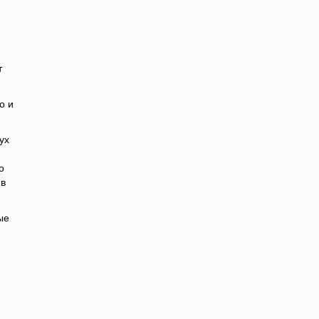
т
о и
ух
о
 в
ые