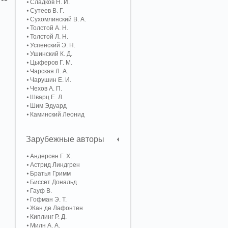
Сладков Н. И.
Сутеев В. Г.
Сухомлинский В. А.
Толстой А. Н.
Толстой Л. Н.
Успенский Э. Н.
Ушинский К. Д.
Цыферов Г. М.
Чарская Л. А.
Чарушин Е. И.
Чехов А. П.
Шварц Е. Л.
Шим Эдуард
Каминский Леонид
Зарубежные авторы
Андерсен Г. Х.
Астрид Линдгрен
Братья Гримм
Биссет Дональд
Гауф В.
Гофман Э. Т.
Жан де Лафонтен
Киплинг Р. Д.
Милн А. А.