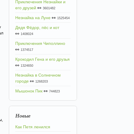
Приключения Незнайки и
его друзей
👀
3601482
Незнайка на Луне
👀
1525454
у
Дядя Фёдор, пёс и кот
ал
👀
1408024
Приключения Чиполлино
👀
1374517
Крокодил Гена и его друзья
👀
1324650
Незнайка в Солнечном
городе
👀
1268203
Мышонок Пик
👀
744823
Новые
ы,
Как Петя ленился