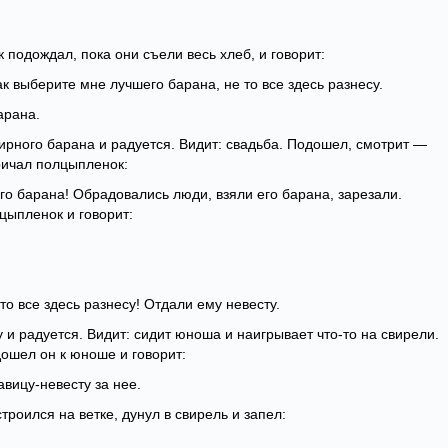
подождал, пока они съели весь хлеб, и говорит:
ак выберите мне лучшего барана, не то все здесь разнесу.
арана.
ирного барана и радуется. Видит: свадьба. Подошел, смотрит —
кричал полцыпленок:
о барана! Обрадовались люди, взяли его барана, зарезали.
цыпленок и говорит:
 то все здесь разнесу! Отдали ему невесту.
и радуется. Видит: сидит юноша и наигрывает что-то на свирели.
ошел он к юноше и говорит:
вицу-невесту за нее.
троился на ветке, дунул в свирель и запел: