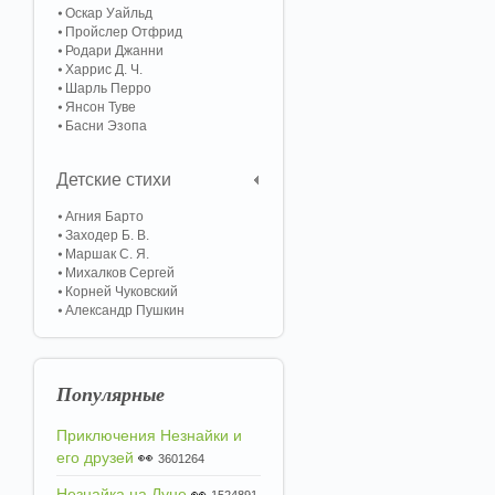
Оскар Уайльд
Пройслер Отфрид
Родари Джанни
Харрис Д. Ч.
Шарль Перро
Янсон Туве
Басни Эзопа
Детские стихи
Агния Барто
Заходер Б. В.
Маршак С. Я.
Михалков Сергей
Корней Чуковский
Александр Пушкин
Популярные
Приключения Незнайки и
его друзей
👀
3601264
Незнайка на Луне
👀