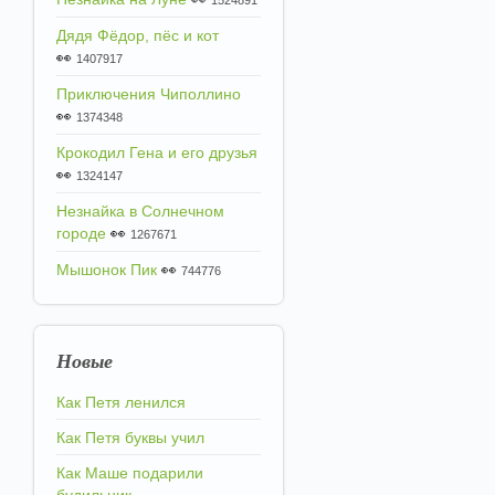
1524891
Дядя Фёдор, пёс и кот
👀
1407917
Приключения Чиполлино
👀
1374348
Крокодил Гена и его друзья
👀
1324147
Незнайка в Солнечном
городе
👀
1267671
Мышонок Пик
👀
744776
Новые
Как Петя ленился
Как Петя буквы учил
Как Маше подарили