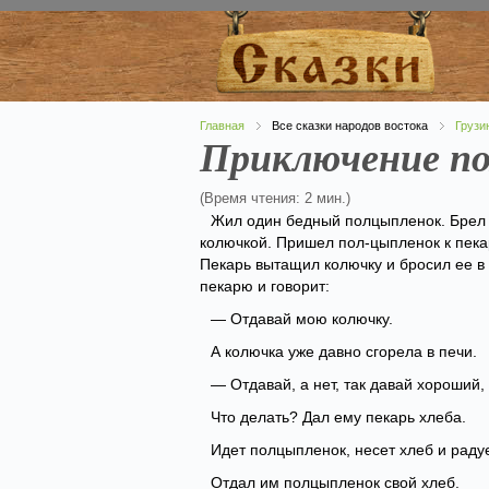
Главная
Все сказки народов востока
Грузи
Приключение п
(Время чтения: 2 мин.)
Жил один бедный полцыпленок. Брел 
колючкой. Пришел пол-цыпленок к пека
Пекарь вытащил колючку и бросил ее в 
пекарю и говорит:
— Отдавай мою колючку.
А колючка уже давно сгорела в печи.
— Отдавай, а нет, так давай хороший,
Что делать? Дал ему пекарь хлеба.
Идет полцыпленок, несет хлеб и радует
Отдал им полцыпленок свой хлеб.