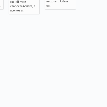
не хотел. А был
женой, уж и
…
он…
старость близка, а
все нет и…