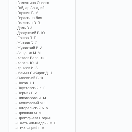
Валентина Осеева
Гайдар Аркадий
Гаршин В. М.
Гераскина Лия
Голявкин В. В.
Даль В.И.
Драгунский В. Ю.
Ершов П. П.
Житков Б. С.
Жуковский В. А.
Зощенко М. М.
Катаев Валентин
Коваль Ю. И.
Крылов И. А.
Мамин-Сибиряк Д. Н.
Одоевский В. Ф.
Носов Н. Н.
Паустовский К. Г.
Пермяк Е. А.
Пивоварова И. М.
Пляцковский М. С.
Погорельский А. A.
Пришвин М. М.
Прокофьева Софья
Салтыков-Щедрин М. Е.
Скребицкий Г. А.