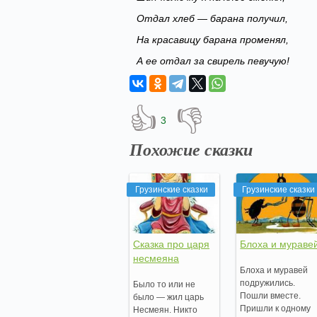
Отдал хлеб — барана получил,
На красавицу барана променял,
А ее отдал за свирель певучую!
👍
👎
3
Похожие сказки
Грузинские сказки
Грузинские сказки
Сказка про царя
Блоха и мураве
несмеяна
Блоха и муравей
подружились.
Было то или не
Пошли вместе.
было — жил царь
Пришли к одному
Несмеян. Никто