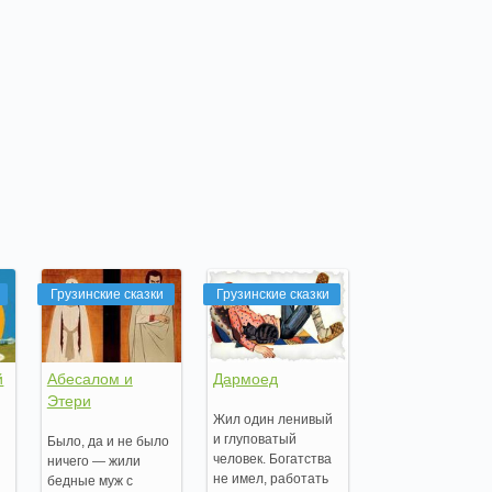
Грузинские сказки
Грузинские сказки
й
Абесалом и
Дармоед
Этери
Жил один ленивый
и глуповатый
Было, да и не было
человек. Богатства
ничего — жили
не имел, работать
бедные муж с