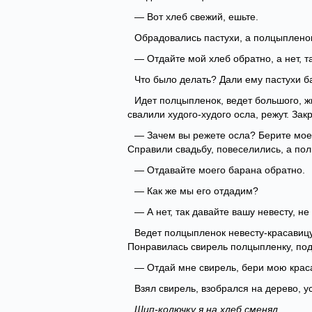
— Вот хлеб свежий, ешьте.
Обрадовались пастухи, а полцыпленок 
— Отдайте мой хлеб обратно, а нет, т
Что было делать? Дали ему пастухи б
Идет полцыпленок, ведет большого, ж
свалили худого-худого осла, режут. За
— Зачем вы режете осла? Берите моег
Справили свадьбу, повеселились, а пол
— Отдавайте моего барана обратно.
— Как же мы его отдадим?
— А нет, так давайте вашу невесту, не
Ведет полцыпленок невесту-красавицу 
Понравилась свирель полцыпленку, под
— Отдай мне свирель, бери мою краса
Взял свирель, взобрался на дерево, ус
Шип-колючку я на хлеб сменял,