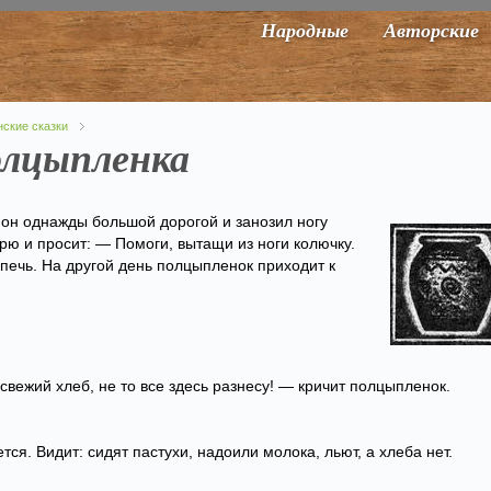
Народные
Авторские
нские сказки
олцыпленка
он однажды большой дорогой и занозил ногу
рю и просит: — Помоги, вытащи из ноги колючку.
печь. На другой день полцыпленок приходит к
 свежий хлеб, не то все здесь разнесу! — кричит полцыпленок.
ся. Видит: сидят пастухи, надоили молока, льют, а хлеба нет.