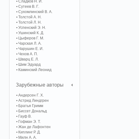
Сладков Н. И.
Сутеев В. Г.
Сухомлинский В. А.
Толстой А. Н.
Толстой Л. Н.
Успенский Э. Н.
Ушинский К. Д.
Цыферов Г. М.
Чарская Л. А.
Чарушин Е. И.
Чехов А. П.
Шварц Е. Л.
Шим Эдуард
Каминский Леонид
Зарубежные авторы
Андерсен Г. Х.
Астрид Линдгрен
Братья Гримм
Биссет Дональд
Гауф В.
Гофман Э. Т.
Жан де Лафонтен
Киплинг Р. Д.
Милн А. А.