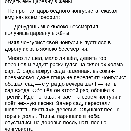
отдать ему царевну в жёны.
Не прогнал царь бедного чонгуриста, сказал
ему, как всем говорил:
— Добудешь мне яблоко бессмертия —
получишь царевну в жёны.
Взял чонгурист свой чонгури и пустился в
дорогу искать яблоко бессмертия.
Много ли шёл, мало ли шёл, девять гор
перешёл и видит: раскинулся на склонах холма
сад. Ограда вокруг сада каменная, высокая-
превысокая, даже птица не перелетит! Чонгурист
обошёл сад — с утра до вечера шёл! — нет в
сад входа. Обошёл он второй раз, обошёл в
третий. Идёт юноша, играет на своём чонгури и
поёт нежную песню. Замер сад, перестали
шелестеть листьями деревья. Слушают песню
горы и долы. Птицы, парившие в небе,
опустились на деревья послушать песню
чонгуриста.