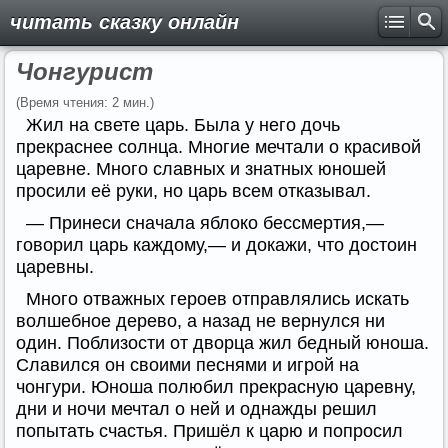
читать сказку онлайн
Чонгурист
(Время чтения: 2 мин.)
Жил на свете царь. Была у него дочь
прекраснее солнца. Многие мечтали о красивой
царевне. Много славных и знатных юношей
просили её руки, но царь всем отказывал.
— Принеси сначала яблоко бессмертия,—
говорил царь каждому,— и докажи, что достоин
царевны.
Много отважных героев отправлялись искать
волшебное дерево, а назад не вернулся ни
один. Поблизости от дворца жил бедный юноша.
Славился он своими песнями и игрой на
чонгури. Юноша полюбил прекрасную царевну,
дни и ночи мечтал о ней и однажды решил
попытать счастья. Пришёл к царю и попросил