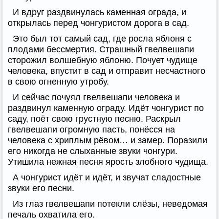
И вдруг раздвинулась каменная ограда, и
открылась перед чонгуристом дорога в сад.
Это был тот самый сад, где росла яблоня с
плодами бессмертия. Страшный гвелвешапи
сторожил волшебную яблоню. Почует чудище
человека, впустит в сад и отправит несчастного
в свою огненную утробу.
И сейчас почуял гвелвешапи человека и
раздвинул каменную ограду. Идёт чонгурист по
саду, поёт свою грустную песню. Раскрыл
гвелвешапи огромную пасть, понёсся на
человека с хриплым рёвом… и замер. Поразили
его никогда не слыханные звуки чонгури.
Утишила нежная песня ярость злобного чудища.
А чонгурист идёт и идёт, и звучат сладостные
звуки его песни.
Из глаз гвелвешапи потекли слёзы, неведомая
печаль охватила его.