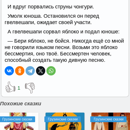
И вдруг порвались струны чонгури.
Умолк юноша. Остановился он перед
гвелвешапи, ожидает своей участи.
А гвелвешапи сорвал яблоко и подал юноше:
— Бери яблоко, не бойся. Никогда ещё со мной
не говорили языком песни. Возьми это яблоко
бессмертия, оно твоё. Бессмертен человек,
способный создать такую дивную песню.
👍
👎
1
Похожие сказки
Грузинские сказки
Грузинские сказки
Грузинские сказки