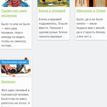
Сказка про царя
Блоха и муравей
Абесалом и Этери
несмеяна
Блоха и муравей
Было, да и не было
подружились. Пошли
ничего — жили
Было то или не было
вместе. Пришли к
бедные муж с женой,
— жил царь
одному ручью. Блоха
уж и старость близка,
Несмеян. Никто
сказала муравью:…
а все нет и…
никогда не видел,
чтобы он смеялся,
потому…
Грузинские сказки
Дармоед
Жил один ленивый и
глуповатый человек.
Богатства не имел,
работать не хотел. А