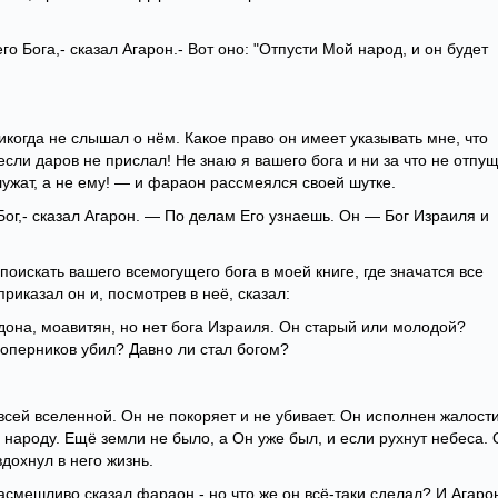
Бога,- сказал Агарон.- Вот оно: "Отпусти Мой народ, и он будет
когда не слышал о нём. Какое право он имеет указывать мне, что
если даров не прислал! Не знаю я вашего бога и ни за что не отпу
ужат, а не ему! — и фараон рассмеялся своей шутке.
Бог,- сказал Агарон. — По делам Его узнаешь. Он — Бог Израиля и
 поискать вашего всемогущего бога в моей книге, где значатся все
риказал он и, посмотрев в неё, сказал:
дона, моавитян, но нет бога Израиля. Он старый или молодой?
соперников убил? Давно ли стал богом?
 всей вселенной. Он не покоряет и не убивает. Он исполнен жалости
народу. Ещё земли не было, а Он уже был, и если рухнут небеса. 
вдохнул в него жизнь.
асмешливо сказал фараон,- но что же он всё-таки сделал? И Агаро