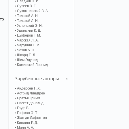
Сладков Н. И.
Сутеев В. Г.
Сухомлинский В. А.
Толстой А. Н.
что
Толстой Л. Н.
Успенский Э. Н.
Ушинский К. Д.
Цыферов Г. М.
Чарская Л. А.
Чарушин Е. И.
Чехов А. П.
Шварц Е. Л.
Шим Эдуард
Каминский Леонид
Зарубежные авторы
Андерсен Г. Х.
Астрид Линдгрен
Братья Гримм
Биссет Дональд
Гауф В.
Гофман Э. Т.
Жан де Лафонтен
Киплинг Р. Д.
Милн А. А.