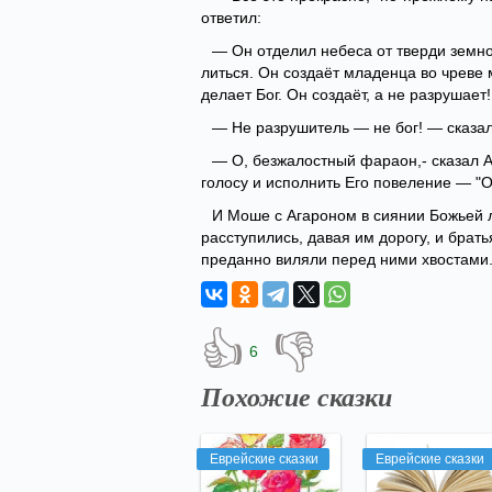
ответил:
— Он отделил небеса от тверди земно
литься. Он создаёт младенца во чреве м
делает Бог. Он создаёт, а не разрушает!
— Не разрушитель — не бог! — сказал
— О, безжалостный фараон,- сказал А
голосу и исполнить Его повеление — "О
И Моше с Агароном в сиянии Божьей 
расступились, давая им дорогу, и брат
преданно виляли перед ними хвостами
👍
👎
6
Похожие сказки
Еврейские сказки
Еврейские сказки