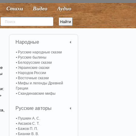
Стихи
Видео
Аудио
Народные
Русские народные сказки
Русские былины
Белорусские сказки
се
Украинские сказки
Народов России
ты
Восточные сказки
Мифы и легенды Древней
и:
Греции
Скандинавские мифы
ь
Русские авторы
ха,
Пушкин А. С.
Аксаков С. Т.
Бажов П. П.
Бианки В. В.