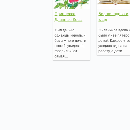
Принцесса
Бедная вдова и
Длинные Косы
клад
Жил да был
Жила-была вдова 
однажды король, и
было у неё пятеро
была у него дочь, и
детей. Каждое утр
всякий, увидев её,
уходила вдова на
говорил: «Вот
работу, а дети…
самая…