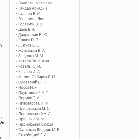
Валентина Осеева
Гайдар Аркадий
Гаршин В. М.
Гераскина Лия
Голявкин В. В.
Даль В.И.
Драгунский В. Ю.
Ершов П. П.
щу
Житков Б. С.
Жуковский В. А.
Зощенко М. М.
Катаев Валентин
Коваль Ю. И.
Крылов И. А.
Мамин-Сибиряк Д. Н.
Одоевский В. Ф.
Носов Н. Н.
Паустовский К. Г.
Пермяк Е. А.
Пивоварова И. М.
Пляцковский М. С.
Погорельский А. A.
,
Пришвин М. М.
Он
Прокофьева Софья
Салтыков-Щедрин М. Е.
Скребицкий Г. А.
н