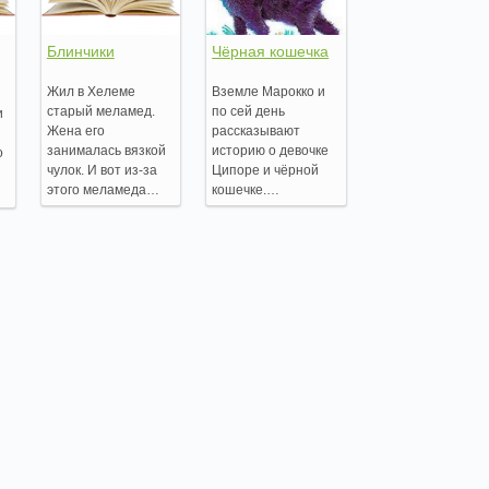
Блинчики
Чёрная кошечка
Жил в Хелеме
Вземле Марокко и
старый меламед.
по сей день
и
Жена его
рассказывают
занималась вязкой
историю о девочке
о
чулок. И вот из-за
Ципоре и чёрной
этого меламеда…
кошечке.…