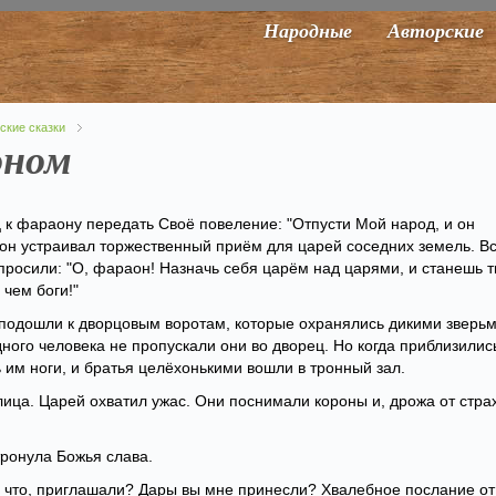
Народные
Авторские
ские сказки
оном
 к фараону передать Своё повеление: "Отпусти Мой народ, и он
аон устраивал торжественный приём для царей соседних земель. В
просили: "О, фараон! Назначь себя царём над царями, и станешь 
чем боги!"
 подошли к дворцовым воротам, которые охранялись дикими зверьм
ного человека не пропускали они во дворец. Но когда приблизилис
 им ноги, и братья целёхонькими вошли в тронный зал.
ица. Царей охватил ужас. Они поснимали короны и, дрожа от стра
ронула Божья слава.
с что, приглашали? Дары вы мне принесли? Хвалебное послание от