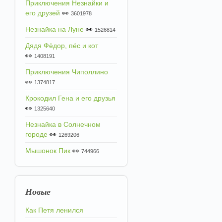
Приключения Незнайки и
его друзей
👀
3601978
Незнайка на Луне
👀
1526814
Дядя Фёдор, пёс и кот
👀
1408191
Приключения Чиполлино
👀
1374817
Крокодил Гена и его друзья
👀
1325640
Незнайка в Солнечном
городе
👀
1269206
Мышонок Пик
👀
744966
Новые
Как Петя ленился