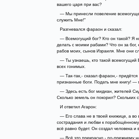
вашего царя при вас?
— Мы принесли повеление всемогущего 
служить Мне!"
Разгневался фараон и сказал:
— Всемогущий бог? Кто он такой? Я ни
делать с моими рабами? Что он за бог, 
рабов моих, сынов Израиля. Мне они сл
— Ты узнаешь, кто такой всемогущий 
всех гонимых.
— Так-так,- сказал фараон,- придётся
признанные боги. Подать мне книгу! — п
— Здесь есть бог мидиан, жителей Си
Сколько земель он покорил? Скольких 
И ответил Агарон:
— Его слава не в твоей книжице, а во
сострадания и любви к порабощённому 
всё равно будет. Он создал человека и 
— Всё это прекрасно,- по-прежнему н