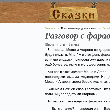
Главная
Все сказки народов востока
Еврей
Разговор с фара
(Время чтения: 3 мин.)
Бог послал Моше и Агарона во дворец
будет служить Мне!" А в этот день фар
великие владыки принесли ему дары и 
ещё более великим и могущественным, 
Как раз в этот момент Моше и Агарон
леопардами, львами, медведями. Ни од
Моше и Агарон, звери бросились лизать
Сиянием Божьей славы светились их л
пали ниц перед этими старцами.
Только жестокосердного фараона не т
— Вы кто такие? — спросил он. — Ва