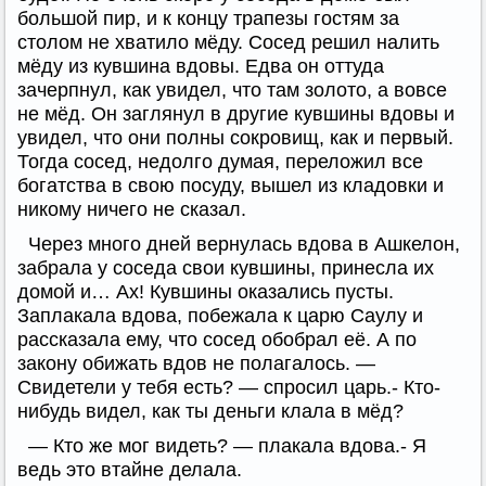
большой пир, и к концу трапезы гостям за
столом не хватило мёду. Сосед решил налить
мёду из кувшина вдовы. Едва он оттуда
зачерпнул, как увидел, что там золото, а вовсе
не мёд. Он заглянул в другие кувшины вдовы и
увидел, что они полны сокровищ, как и первый.
Тогда сосед, недолго думая, переложил все
богатства в свою посуду, вышел из кладовки и
никому ничего не сказал.
Через много дней вернулась вдова в Ашкелон,
забрала у соседа свои кувшины, принесла их
домой и… Ах! Кувшины оказались пусты.
Заплакала вдова, побежала к царю Саулу и
рассказала ему, что сосед обобрал её. А по
закону обижать вдов не полагалось. —
Свидетели у тебя есть? — спросил царь.- Кто-
нибудь видел, как ты деньги клала в мёд?
— Кто же мог видеть? — плакала вдова.- Я
ведь это втайне делала.