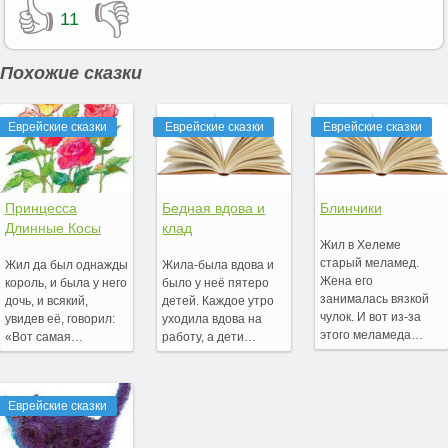
👍
👎
11
Похожие сказки
Еврейские сказки
Еврейские сказки
Еврейские сказки
Принцесса
Бедная вдова и
Блинчики
Длинные Косы
клад
Жил в Хелеме
старый меламед.
Жил да был однажды
Жила-была вдова и
Жена его
король, и была у него
было у неё пятеро
занималась вязкой
дочь, и всякий,
детей. Каждое утро
чулок. И вот из-за
увидев её, говорил:
уходила вдова на
этого меламеда…
«Вот самая…
работу, а дети…
Еврейские сказки