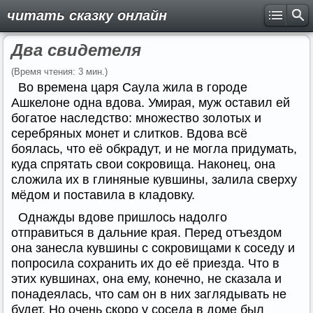
читать сказку онлайн
Два свидетеля
(Время чтения: 3 мин.)
Во времена царя Саула жила в городе
Ашкелоне одна вдова. Умирая, муж оставил ей
богатое наследство: множество золотых и
серебряных монет и слитков. Вдова всё
боялась, что её обкрадут, и не могла придумать,
куда спрятать свои сокровища. Наконец, она
сложила их в глиняные кувшины, залила сверху
мёдом и поставила в кладовку.
Однажды вдове пришлось надолго
отправиться в дальние края. Перед отъездом
она занесла кувшины с сокровищами к соседу и
попросила сохранить их до её приезда. Что в
этих кувшинах, она ему, конечно, не сказала и
понадеялась, что сам он в них заглядывать не
будет. Но очень скоро у соседа в доме был