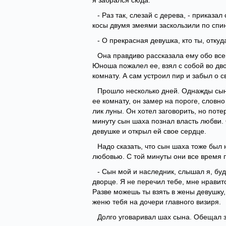
я забрался сюда.
- Раз так, слезай с дерева, - приказа
косы двумя змеями заскользили по спин
- О прекрасная девушка, кто ты, отку
Она правдиво рассказала ему обо всем
Юноша пожалел ее, взял с собой во дв
комнату. А сам устроил пир и забыл о с
Прошло несколько дней. Однажды сын 
ее комнату, он замер на пороге, словн
лик луны. Он хотел заговорить, но потер
минуту сын шаха познал власть любви. 
девушке и открыл ей свое сердце.
Надо сказать, что сын шаха тоже был 
любовью. С той минуты они все время п
- Сын мой и наследник, слышал я, буд
дворце. Я не перечил тебе, мне нравит
Разве можешь ты взять в жены девушку
женю тебя на дочери главного визиря.
Долго уговаривал шах сына. Обещал з