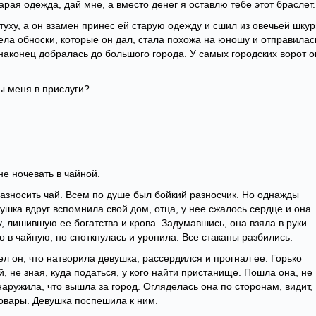
тарая одежда, дай мне, а вместо денег я оставлю тебе этот браслет.
туху, а он взамен принес ей старую одежду и сшил из овечьей шку
ела обноски, которые он дал, стала похожа на юношу и отправилас
 наконец добралась до большого города. У самых городских ворот о
ы меня в прислуги?
не ночевать в чайной.
разносить чай. Всем по душе был бойкий разносчик. Но однажды
ушка вдруг вспомнила свой дом, отца, у нее сжалось сердце и она
у, лишившую ее богатства и крова. Задумавшись, она взяла в руки
о в чайную, но споткнулась и уронила. Все стаканы разбились.
л он, что натворила девушка, рассердился и прогнал ее. Горько
, не зная, куда податься, у кого найти пристанище. Пошла она, не
наружила, что вышла за город. Огляделась она по сторонам, видит,
 товары. Девушка поспешила к ним.