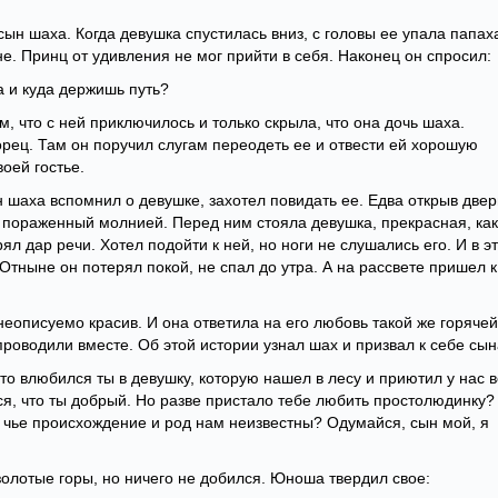
л сын шаха. Когда девушка спустилась вниз, с головы ее упала папаха
е. Принц от удивления не мог прийти в себя. Наконец он спросил:
да и куда держишь путь?
, что с ней приключилось и только скрыла, что она дочь шаха.
орец. Там он поручил слугам переодеть ее и отвести ей хорошую
воей гостье.
шаха вспомнил о девушке, захотел повидать ее. Едва открыв двер
о пораженный молнией. Перед ним стояла девушка, прекрасная, как
ял дар речи. Хотел подойти к ней, но ноги не слушались его. И в э
Отныне он потерял покой, не спал до утра. А на рассвете пришел к
неописуемо красив. И она ответила на его любовь такой же горячей
роводили вместе. Об этой истории узнал шах и призвал к себе сын
то влюбился ты в девушку, которую нашел в лесу и приютил у нас в
ся, что ты добрый. Но разве пристало тебе любить простолюдинку?
, чье происхождение и род нам неизвестны? Одумайся, сын мой, я
олотые горы, но ничего не добился. Юноша твердил свое: