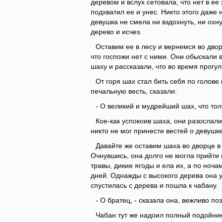
деревом и вслух сетовала, что нет в ее
подхватил ее и унес. Никто этого даже 
девушка не смела ни вздохнуть, ни охн
дерево и исчез.
Оставим ее в лесу и вернемся во двор
что госпожи нет с ними. Они обыскали 
шаху и рассказали, что во время прогул
От горя шах стал бить себя по голове
печальную весть, сказали:
- О великий и мудрейший шах, что тол
Кое-как успокоив шаха, они разослали
никто не мог принести вестей о девушке
Давайте же оставим шаха во дворце в 
Очнувшись, она долго не могла прийти в
травы, дикие ягоды и ела их, а по ноча
дней. Однажды с высокого дерева она у
спустилась с дерева и пошла к чабану.
- О братец, - сказала она, вежливо п
Чабан тут же надоил полный подойник