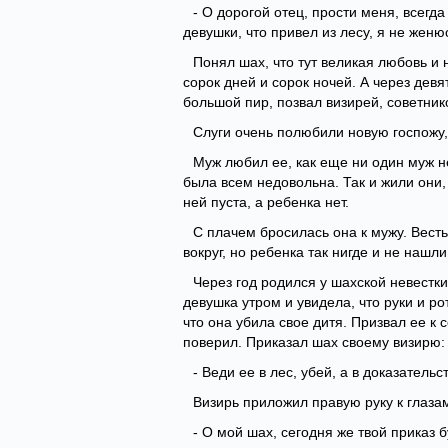
- О дорогой отец, прости меня, всегда
девушки, что привел из лесу, я не женю
Понял шах, что тут великая любовь и 
сорок дней и сорок ночей. А через дев
большой пир, позвал визирей, советник
Слуги очень полюбили новую госпожу,
Муж любил ее, как еще ни один муж н
была всем недовольна. Так и жили они,
ней пуста, а ребенка нет.
С плачем бросилась она к мужу. Вест
вокруг, но ребенка так нигде и не нашли
Через год родился у шахской невестк
девушка утром и увидела, что руки и ро
что она убила свое дитя. Призвал ее к 
поверил. Приказал шах своему визирю:
- Веди ее в лес, убей, а в доказател
Визирь приложил правую руку к глазам
- О мой шах, сегодня же твой приказ 