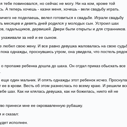
 я тебе повиновался, но сейчас не могу. Ни на ком, кроме той
сь. А теперь хочешь - казни меня, хочешь - вели свадьбу играть.
ничего не поделаешь, велел готовиться к свадьбе. Играли свадьбу
ять месяцев и девять дней родился у молодых сын. Устроил шах
ов, гадальщиков, дервишей. Двери были открыты и для странников.
 ухаживали за ней и ее сыном.
е любил свою жену. И все равно девушка жаловалась на свою судьб
 пока однажды, проснувшись утром, она увидела, что постель рядо
ь о пропаже ребенка дошла до шаха. Он отдал приказ обыскать все
.
и еще один мальчик. И опять однажды этот ребенок исчез. Проснула
т ее в крови. Весть об этом разнеслась по всему краю. И решили вс
себе шах. Как ни клялась девушка, как ни божилась, никто ей не
ьство принеси мне ее окровавленную рубашку.
 и сказал:
будет исполнен.