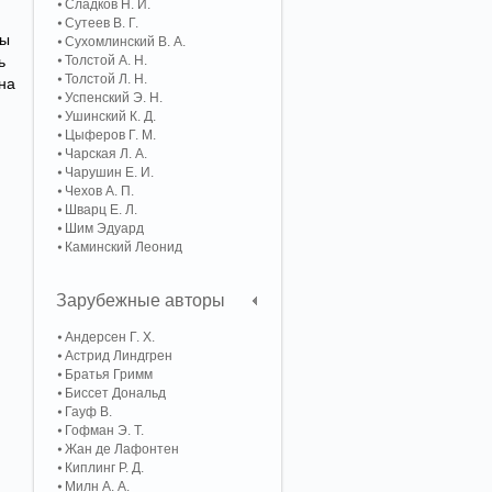
Сладков Н. И.
Сутеев В. Г.
ры
Сухомлинский В. А.
ь
Толстой А. Н.
Толстой Л. Н.
на
Успенский Э. Н.
Ушинский К. Д.
Цыферов Г. М.
Чарская Л. А.
Чарушин Е. И.
Чехов А. П.
Шварц Е. Л.
Шим Эдуард
Каминский Леонид
Зарубежные авторы
Андерсен Г. Х.
Астрид Линдгрен
Братья Гримм
Биссет Дональд
Гауф В.
Гофман Э. Т.
Жан де Лафонтен
Киплинг Р. Д.
Милн А. А.