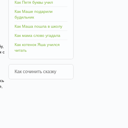
Как Петя буквы учил
Как Маше подарили
будильник
Как Маша пошла в школу
Как мама слово угадала
Как котенок Яша учился
у,
читать
м с
Как сочинить сказку
сь
е,