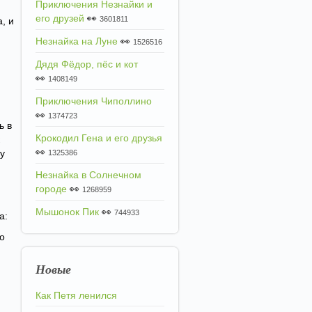
Приключения Незнайки и
его друзей
👀
3601811
, и
Незнайка на Луне
👀
1526516
Дядя Фёдор, пёс и кот
👀
1408149
Приключения Чиполлино
👀
1374723
ь в
Крокодил Гена и его друзья
👀
ту
1325386
Незнайка в Солнечном
городе
👀
1268959
Мышонок Пик
👀
744933
а:
о
Новые
Как Петя ленился