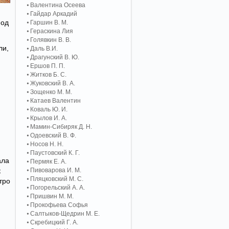
Валентина Осеева
Гайдар Аркадий
под
Гаршин В. М.
Гераскина Лия
Голявкин В. В.
ли,
Даль В.И.
Драгунский В. Ю.
Ершов П. П.
Житков Б. С.
Жуковский В. А.
Зощенко М. М.
Катаев Валентин
Коваль Ю. И.
Крылов И. А.
Мамин-Сибиряк Д. Н.
Одоевский В. Ф.
Носов Н. Н.
Паустовский К. Г.
ала
Пермяк Е. А.
к
Пивоварова И. М.
Пляцковский М. С.
тро
Погорельский А. A.
Пришвин М. М.
Прокофьева Софья
Салтыков-Щедрин М. Е.
Скребицкий Г. А.