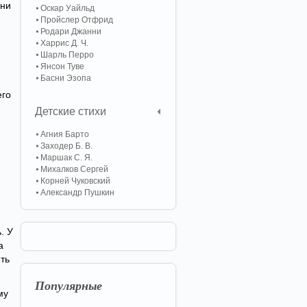
 ни
Оскар Уайльд
Пройслер Отфрид
Родари Джанни
Харрис Д. Ч.
Шарль Перро
Янсон Туве
Басни Эзопа
его
Детские стихи
Агния Барто
Заходер Б. В.
Маршак С. Я.
Михалков Сергей
Корней Чуковский
Александр Пушкин
. У
а
ть
Популярные
му