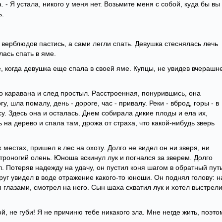
а. - Я устала, никого у меня нет. Возьмите меня с собой, куда бы вы
ь.
 верблюдов пастись, а сами легли спать. Девушка стеснялась лечь
лась спать в яме.
, когда девушка еще спала в своей яме. Купцы, не увидев вчерашн
о каравана и след простыл. Расстроенная, понурившись, она
, шла помалу, день - дороге, час - привалу. Реки - вброд, горы - в
су. Здесь она и осталась. Днем собирала дикие плоды и ела их,
 на дерево и спала там, дрожа от страха, что какой-нибудь зверь
местах, пришел в лес на охоту. Долго не видел он ни зверя, ни
роногий олень. Юноша вскинул лук и погнался за зверем. Долго
л. Потеряв надежду на удачу, он пустил коня шагом в обратный путь
руг увидел в воде отражение какого-то юноши. Он поднял голову: н
 глазами, смотрел на него. Сын шаха схватил лук и хотел выстрели
й, не губи! Я не причиню тебе никакого зла. Мне негде жить, поэто