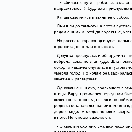
- Я сбилась с пути, - робко сказала он
направлялись. Я буду вам прислуживат
Купцы сжалились и взяли ее с собой.
Они шли до темноты, а потом пустили
рядом с ними и, отойдя подальше, улег
На рассвете караван двинулся дальше
странника, не стали его искать.
Девушка проснулась и обнаружила, чт
побрела, сама не зная куда. Шла помногу
обход, и наконец очутилась в густом ле
умеряя голод. По ночам она забиралась
учует ее и растерзает.
Однажды сын шаха, правившего в этих 
птицы. Вдруг промчался перед ним быст
скакал он за оленем, но так и не пойма
родника остановился напоить коня и вд
дереве сидел молодой человек, сверкая
в него. Но юноша взмолился:
- О смелый охотник, сжалься надо мно