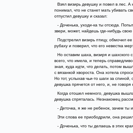
Взял визирь девушку и повел в лес. А 
понимал, что не станет мать убивать сво
отпустил девушку и сказал:
- Доченька, уходи-ка ты отсюда. Попы
звери, может, найдешь где-нибудь сво
Подстрелил визирь птицу, обмочил ее
рубаху и поверил, что его невестка мер
Но оставим шаха, визиря и шахского 
всего, что имела, и теперь справедливо
зная, куда идти, что делать, потом выш
с вязанкой хвороста. Она хотела спроси
Но тот, услыхав чьи-то шаги за спиной,
девушка прячется от него, и, не говоря
Когда отошел немного, девушка вышла 
девушка спряталась. Незнакомец рассм
- Деточка, я же не ребенок, зачем ты 
Эти слова ее приободрили, она решил
- Доченька, что ты делаешь в этих края