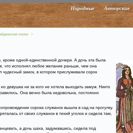
Народные
Авторские
айджанские сказки
о, кроме одной-единственной дочери. А дочь эта была
е, что исполнял любое желание раньше, чем она
ил чудесный замок, в котором прислуживали сорок
но девушка ни за кого не хотела выходить замуж. Никто
нравилось. Она вечно была недовольна, постоянно
сопровождении сорока служанок вышла в сад на прогулку.
пряталась от своих служанок в тихий уголок и сидела там,
танцевать, а дочь шаха, задумавшись, сидела под