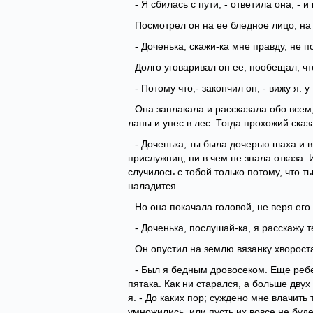
- Я сбилась с пути, - ответила она, - и
Посмотрел он на ее бледное лицо, на
- Доченька, скажи-ка мне правду, не п
Долго уговаривал он ее, пообещал, что
- Потому что,- закончил он, - вижу я: у
Она заплакала и рассказала обо всем,
лапы и унес в лес. Тогда прохожий сказ
- Доченька, ты была дочерью шаха и 
прислужниц, ни в чем не знала отказа. 
случилось с тобой только потому, что т
наладится.
Но она покачала головой, не веря его
- Доченька, послушай-ка, я расскажу 
Он опустил на землю вязанку хвороста
- Был я бедным дровосеком. Еще ребе
пятака. Как ни старался, а больше двух 
я. - До каких пор; суждено мне влачить
умножились, или пусть их вовсе не будет