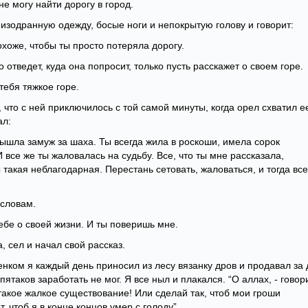
 не могу найти дорогу в город.
 изодранную одежду, босые ноги и непокрытую голову и говорит:
охоже, чтобы ты просто потеряла дорогу.
 отведет, куда она попросит, только пусть расскажет о своем горе.
 тебя тяжкое горе.
 что с ней приключилось с той самой минуты, когда орел схватил е
ал:
вышла замуж за шаха. Ты всегда жила в роскоши, имела сорок
И все же ты жаловалась на судьбу. Все, что ты мне рассказала,
ы такая неблагодарная. Перестань сетовать, жаловаться, и тогда все
 словам.
тебе о своей жизни. И ты поверишь мне.
, сел и начал свой рассказ.
нком я каждый день приносил из лесу вязанку дров и продавал за 
пятаков заработать не мог. Я все ныл и плакался. “О аллах, - говор
 такое жалкое существование! Или сделай так, чтоб мои гроши
, чтоб я в конце концов умер с голоду”.