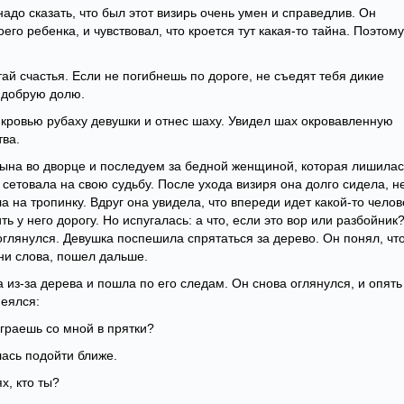
надо сказать, что был этот визирь очень умен и справедлив. Он
его ребенка, и чувствовал, что кроется тут какая-то тайна. Поэтому
тай счастья. Если не погибнешь по дороге, не съедят тебя дикие
ю добрую долю.
 кровью рубаху девушки и отнес шаху. Увидел шах окровавленную
тва.
сына во дворце и последуем за бедной женщиной, которая лишилас
 сетовала на свою судьбу. После ухода визиря она долго сидела, н
ла на тропинку. Вдруг она увидела, что впереди идет какой-то челов
ть у него дорогу. Но испугалась: а что, если это вор или разбойник
 оглянулся. Девушка поспешила спрятаться за дерево. Он понял, чт
 ни слова, пошел дальше.
из-за дерева и пошла по его следам. Он снова оглянулся, и опять
еялся:
играешь со мной в прятки?
ась подойти ближе.
х, кто ты?