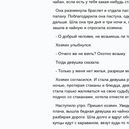
чабан, если есть у тебя какая-нибудь с
Она разомкнула браслет и отдала пас
папаху. Поблагодарила она пастуха, од
дальше. Шла она три дня и три ночи и,
зашла в чайную и спросила хозяина:
- О добрый человек, не возьмешь ли т
Хозяин улыбнулся:
- Отчего же не взять? Охотно возьму.
Тогда девушка сказала:
- Только у меня нет жилья, разреши м
Хозяин согласился. И стала девушка 
ночью, протирая стаканы и блюдца, дев
стала горько жаловаться на свою судьб
поднос со стаканами, хотела отнести ег
Наступило утро. Пришел хозяин. Увиде
плача, вышла бедная девушка из чайной
разбирая дороги. Шла долго и вдруг об
купцы идут с караваном, везут куда-то