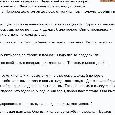
 жизни никакой радости. Вдруг с неба спустился орел,
не заметил. Летел орел над горами, над долами, а
уть. Наконец долетел он до леса, опустился там, положил девушку 
ец, где сорок служанок весело пели и танцевали. Вдруг они замети
весь сад, но ее не нашли. Делать было нечего. Они отправились к
ки его дочь исчезла из сада.
 и плакать. На шум прибежали визирь и советники. Выслушали они
ку бить себя по голове и плакать. Надо что-то предпринять.
 по всей земле всадников и глашатаев. Те ездили много дней, но
.
тоске и печали и посмотрим, что сталось с шахской дочерью.
 себя, а потом встала и пошла, куда глаза глядят. Днем она собир
м забиралась на деревья и спала там. Так она прожила в лесу соро
видела, что вдалеке, у подножия горы, чабан пасет стадо. Она быс
оздоровавшись, - я голодна, не дашь ли ты мне молока?
 и подал девушке. Она выпила, вытерла губы и сказала: - Братец