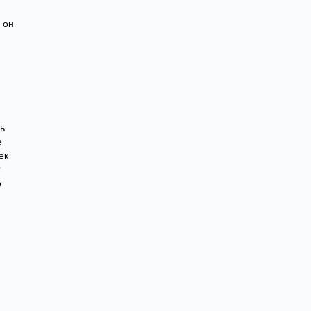
 он
ь
е
ек
?
о