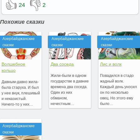
👍
👎
24
2
Похожие сказки
Азербайджанские
Азербайджанские
Азербайджанские
сказки
сказки
сказки
Волшебное
Два соседа
Лис и волк
кольцо
Жили-были в одном
Повадился в стадо
государстве в давние
жадный волк.
Давным-давно жила-
времена два соседа.
Каждый день уносил
была старуха. И был
Один из них
он по несколько
у нее внук, плешивый
обманом,
овец. Но этого ему
и неказистый.
нечестным…
было…
Ничего-то у них…
Азербайджанские
сказки