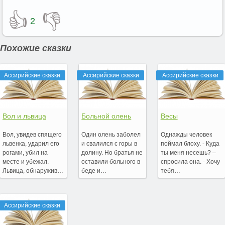
👍
👎
2
Похожие сказки
Ассирийские сказки
Ассирийские сказки
Ассирийские сказки
Вол и львица
Больной олень
Весы
Вол, увидев спящего
Один олень заболел
Однажды человек
львенка, ударил его
и свалился с горы в
поймал блоху. - Куда
рогами, убил на
долину. Но братья не
ты меня несешь? –
месте и убежал.
оставили больного в
спросила она. - Хочу
Львица, обнаружив…
беде и…
тебя…
Ассирийские сказки