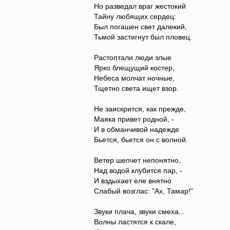
Но разведал враг жестокий
Тайну любящих сердец:
Был погашен свет далекий,
Тьмой застигнут был пловец.
Растоптали люди злые
Ярко блещущий костер,
Небеса молчат ночные,
Тщетно света ищет взор.
Не заискрится, как прежде,
Маяка привет родной, -
И в обманчивой надежде
Бьется, бьется он с волной.
Ветер шепчет непонятно,
Над водой клубится пар, -
И вздыхает еле внятно
Слабый возглас: "Ах, Тамар!"
Звуки плача, звуки смеха...
Волны ластятся к скале,