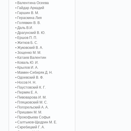
Валентина Осеева
Гайдар Аркадий
Гаршин В. М.
Гераскина Лия
Голявкин В. В.
Даль В.И.
Драгунский В. Ю.
Ершов П. П.
Житков Б. С.
Жуковский В. А.
Зощенко М. М.
Катаев Валентин
Коваль Ю. И.
Крылов И. А.
Мамин-Сибиряк Д. Н.
Одоевский В. Ф.
Носов Н. Н.
Паустовский К. Г.
Пермяк Е. А.
Пивоварова И. М.
Пляцковский М. С.
Погорельский А. A.
Пришвин М. М.
Прокофьева Софья
Салтыков-Щедрин М. Е.
Скребицкий Г. А.