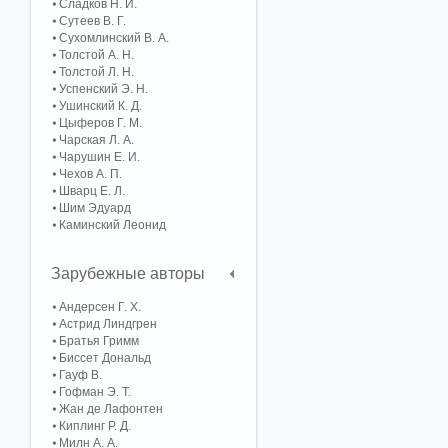
Сладков Н. И.
Сутеев В. Г.
Сухомлинский В. А.
Толстой А. Н.
Толстой Л. Н.
Успенский Э. Н.
Ушинский К. Д.
Цыферов Г. М.
Чарская Л. А.
Чарушин Е. И.
Чехов А. П.
Шварц Е. Л.
Шим Эдуард
Каминский Леонид
Зарубежные авторы
Андерсен Г. Х.
Астрид Линдгрен
Братья Гримм
Биссет Дональд
Гауф В.
Гофман Э. Т.
Жан де Лафонтен
Киплинг Р. Д.
Милн А. А.