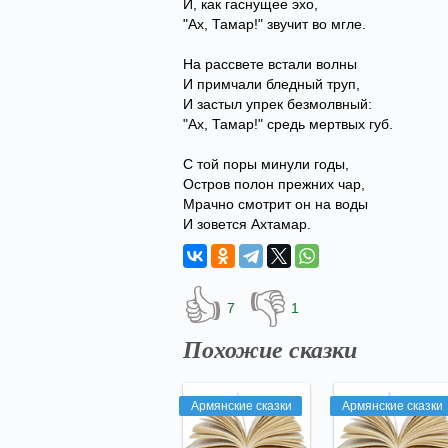
И, как гаснущее эхо,
"Ах, Тамар!" звучит во мгле.
На рассвете встали волны
И примчали бледный труп,
И застыл упрек безмолвный:
"Ах, Тамар!" средь мертвых губ.
С той поры минули годы,
Остров полон прежних чар,
Мрачно смотрит он на воды
И зовется Ахтамар.
👍
👎
7
1
Похожие сказки
Армянские сказки
Армянские сказки