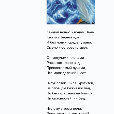
Каждой ночью к водам Вана
Кто-то с берега идет
И без лодки, средь тумана,
Смело к острову плывет.
Он могучими плечами
Рассекает лоно вод,
Привлекаемый лучами,
Что маяк далекий шлет.
Вкруг поток, шипя, крутится,
За пловцом бежит вослед,
Но бесстрашный не боится
Ни опасностей, ни бед.
Что ему угрозы ночи,
Пена, воды, ветер, мрак?