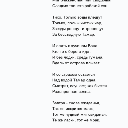
Миг блаженства! Миг свиданья!
Сладких таинств райский сон!
Тихо. Только воды плещут,
Только, полны чистых чар,
Звезды ропщут и трепещут
За бесстыдную Тамар.
И опять к пучинам Вана
Кто-то с берега идет.
И без лодки, средь тумана,
Вдаль от острова плывет.
И со страхом остается
Над водой Тамар одна,
Смотрит, слушает, как бьется
Разъяренная волна.
Завтра - снова ожиданья,
Так же искрится маяк,
Тот же чудный миг свиданья,
Те же ласки, тот же мрак.