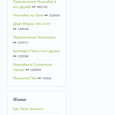
Приключения Незнайки и
его друзей
👀
3601742
Незнайка на Луне
👀
1526429
Дядя Фёдор, пёс и кот
👀
1408148
Приключения Чиполлино
👀
1374717
Крокодил Гена и его друзья
👀
1325366
Незнайка в Солнечном
городе
👀
1268944
Мышонок Пик
👀
744916
Новые
Как Петя ленился