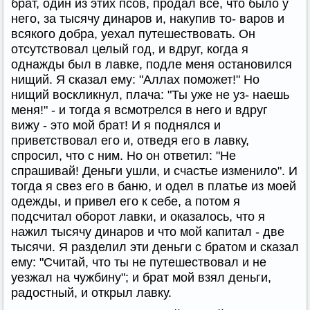
брат, один из этих псов, продал все, что было у
него, за тысячу динаров и, накупив то- варов и
всякого добра, уехал путешествовать. Он
отсутствовал целый год, и вдруг, когда я
однажды был в лавке, подле меня остановился
нищий. Я сказал ему: "Аллах поможет!" Но
нищий воскликнул, плача: "Ты уже не уз- наешь
меня!" - и тогда я всмотрелся в него и вдруг
вижу - это мой брат! И я поднялся и
приветствовал его и, отведя его в лавку,
спросил, что с ним. Но он ответил: "Не
спрашивай! Деньги ушли, и счастье изменило". И
тогда я свез его в баню, и одел в платье из моей
одежды, и привел его к себе, а потом я
подсчитал оборот лавки, и оказалось, что я
нажил тысячу динаров и что мой капитал - две
тысячи. Я разделил эти деньги с братом и сказал
ему: "Считай, что ты не путешествовал и не
уезжал на чужбину"; и брат мой взял деньги,
радостный, и открыл лавку.