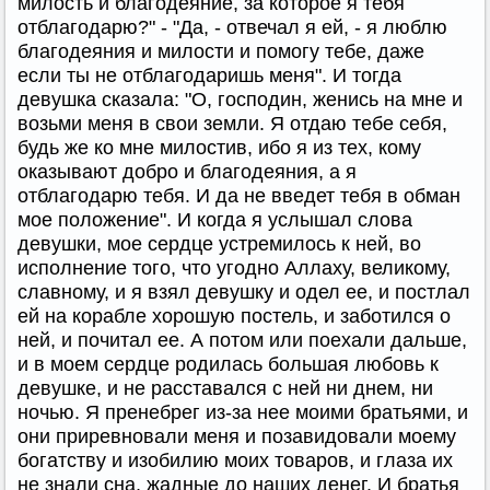
милость и благодеяние, за которое я тебя
отблагодарю?" - "Да, - отвечал я ей, - я люблю
благодеяния и милости и помогу тебе, даже
если ты не отблагодаришь меня". И тогда
девушка сказала: "О, господин, женись на мне и
возьми меня в свои земли. Я отдаю тебе себя,
будь же ко мне милостив, ибо я из тех, кому
оказывают добро и благодеяния, а я
отблагодарю тебя. И да не введет тебя в обман
мое положение". И когда я услышал слова
девушки, мое сердце устремилось к ней, во
исполнение того, что угодно Аллаху, великому,
славному, и я взял девушку и одел ее, и постлал
ей на корабле хорошую постель, и заботился о
ней, и почитал ее. А потом или поехали дальше,
и в моем сердце родилась большая любовь к
девушке, и не расставался с ней ни днем, ни
ночью. Я пренебрег из-за нее моими братьями, и
они приревновали меня и позавидовали моему
богатству и изобилию моих товаров, и глаза их
не знали сна, жадные до наших денег. И братья