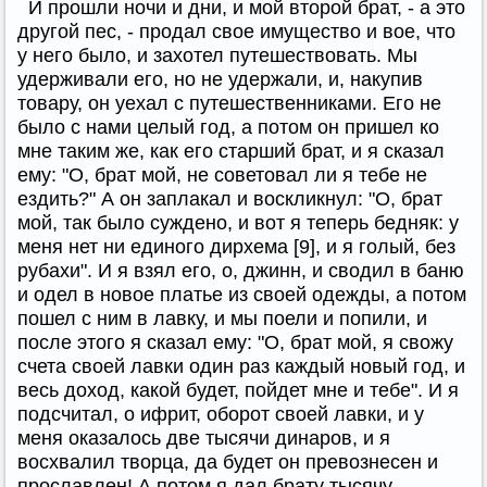
И прошли ночи и дни, и мой второй брат, - а это
другой пес, - продал свое имущество и вое, что
у него было, и захотел путешествовать. Мы
удерживали его, но не удержали, и, накупив
товару, он уехал с путешественниками. Его не
было с нами целый год, а потом он пришел ко
мне таким же, как его старший брат, и я сказал
ему: "О, брат мой, не советовал ли я тебе не
ездить?" А он заплакал и воскликнул: "О, брат
мой, так было суждено, и вот я теперь бедняк: у
меня нет ни единого дирхема [9], и я голый, без
рубахи". И я взял его, о, джинн, и сводил в баню
и одел в новое платье из своей одежды, а потом
пошел с ним в лавку, и мы поели и попили, и
после этого я сказал ему: "О, брат мой, я свожу
счета своей лавки один раз каждый новый год, и
весь доход, какой будет, пойдет мне и тебе". И я
подсчитал, о ифрит, оборот своей лавки, и у
меня оказалось две тысячи динаров, и я
восхвалил творца, да будет он превознесен и
прославлен! А потом я дал брату тысячу