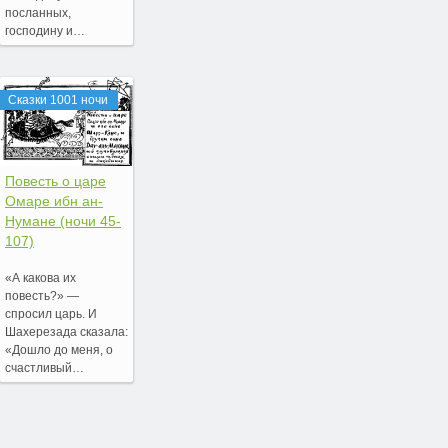
посланных,
господину и…
Сказки 1001 ночи
Повесть о царе
Омаре ибн ан-
Нумане (ночи 45-
107)
«А какова их
повесть?» —
спросил царь. И
Шахерезада сказала:
«Дошло до меня, о
счастливый…