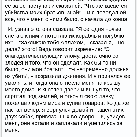
ее за ее поступок и сказал ей: "Что же касается
убийства моих братьев, знай!" - и я поведал ей
все, что у меня с ними было, с начала до конца.
И, узнав это, она сказала: "Я сегодня ночью
слетаю к ним и потоплю их корабль и погублю
их". - "Закликаю тебя Аллахом, - сказал я, - не
делай этого! Ведь говорит изречение: "О
благодетельствующий злому, достаточно со
злодея и того, что он сделал". Как бы то ни
было, они мои братья". - "Я непременно должна
их убить", - возразила джинния. И я принялся ее
умолять, и тогда она отнесла меня на крышу
моего дома. И я отпер двери и вынул то, что
спрятал под землей, и открыл свою лавку,
пожелав людям мира и купив товаров. Когда же
настал вечер, я вернулся домой и нашел этих
двух собак, привязанных во дворе, - и, увидев
меня, они встали и заплакали и уцепились за
меня.