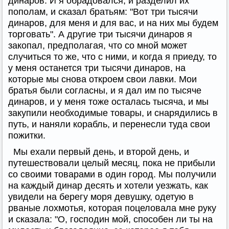
динаров. И я обрадовался, и разделил их
пополам, и сказал братьям: "Вот три тысячи
динаров, для меня и для вас, и на них мы будем
торговать". А другие три тысячи динаров я
закопал, предполагая, что со мной может
случиться то же, что с ними, и когда я приеду, то
у меня останется три тысячи динаров, на
которые мы снова откроем свои лавки. Мои
братья были согласны, и я дал им по тысяче
динаров, и у меня тоже осталась тысяча, и мы
закупили необходимые товары, и снарядились в
путь, и наняли корабль, и перенесли туда свои
пожитки.
Мы ехали первый день, и второй день, и
путешествовали целый месяц, пока не прибыли
со своими товарами в один город. Мы получили
на каждый динар десять и хотели уезжать, как
увидели на берегу моря девушку, одетую в
рваные лохмотья, которая поцеловала мне руку
и сказала: "О, господин мой, способен ли ты на