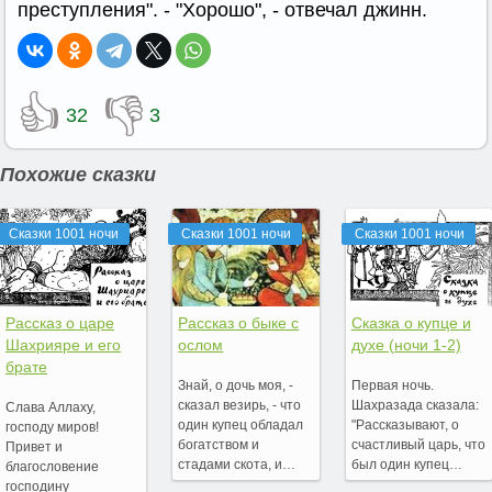
преступления". - "Хорошо", - отвечал джинн.
👍
👎
32
3
Похожие сказки
Сказки 1001 ночи
Сказки 1001 ночи
Сказки 1001 ночи
Рассказ о царе
Рассказ о быке с
Сказка о купце и
Шахрияре и его
ослом
духе (ночи 1-2)
брате
Знай, о дочь моя, -
Первая ночь.
сказал везирь, - что
Шахразада сказала:
Cлава Аллаху,
один купец обладал
"Рассказывают, о
господу миров!
богатством и
счастливый царь, что
Привет и
стадами скота, и…
был один купец…
благословение
господину