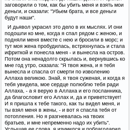
заговорили о том, как бы убить меня и взять мои
деньги, и сказали: "Убьем брата, и все деньги
будут наши".
И дьявол украсил это дело в их мыслях. И они
подошли ко мне, когда я спал рядом с женою, и
подняли меня вместе с нею и бросили в морс; и
тут моя жена пробудилась, встряхнулась и стала
ифриткой и понесла меня - и вынесла на остров.
Потом она ненадолго скрылась и, вернувшись ко
мне год утро, сказала: "Я твоя жена, и я тебя
вынесла и спасла от смерти по изволению
Аллаха великою. Знай, я твоя суженая, и когда я
тебя увидела, мое сердце полюблю тебя ради
Аллаха, - а я верую в Аллаха и его посланника,
да благословит его Аллах и, да и приветствует!
И я пришла к тебе такого, как ты видел меня, и
ты взял меня в жены, - и вот я спасла тебя от
потопления. Но я разгневалась на твоих
братьев, и мне непременно надо их убить".
Услышав ее слова, я изумился и поблагодарил