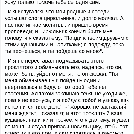
хочу только помочь тебе сегодня сам.
И я испугался, что мои родные и соседи
услышат слога цирюльника, и долго молчал. А
нас настиг час молитвы, и пришло время
проповеди; и цирюльник кончил брить мне
голову, и я сказал ему: "Пойди к твоим друзьям с
этими кушаньями и напитками; я подожду, пока
ты вернешься, и ты пойдешь со мною".
И я не переставал подмазывать этого
проклятого и обманывать его, надеясь, что он,
может быть, уйдет от меня, но он сказал: "Ты
меня обманываешь и пойдешь один и
ввергнешься в беду, от которой тебе нет
спасения. Аллахом заклинаю тебя, не уходи же,
пока я не вернусь, и я пойду с тобой и узнаю, как
исполнится твое дело". - "Хорошо, не заставляй
меня ждать", - сказал я; и этот проклятый взял
кушанья, напитки и прочее, что я дал ему, и ушел
от меня, и отдал припасы носильщику, чтобы тот
отнес их в его дом, а сам спрятался в каком-то