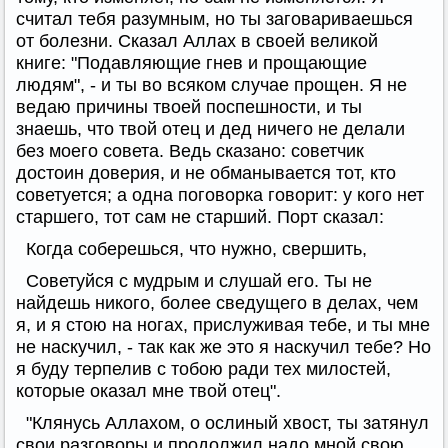
считал тебя разумным, но ты заговариваешься
от болезни. Сказал Аллах в своей великой
книге: "Подавляющие гнев и прощающие
людям", - и ты во всяком случае прощен. Я не
ведаю причины твоей поспешности, и ты
знаешь, что твой отец и дед ничего не делали
без моего совета. Ведь сказано: советчик
достоин доверия, и не обманывается тот, кто
советуется; а одна поговорка говорит: у кого нет
старшего, тот сам не старший. Порт сказал:
Когда соберешься, что нужно, свершить,
Советуйся с мудрым и слушай его. Ты не
найдешь никого, более сведущего в делах, чем
я, и я стою на ногах, прислуживая тебе, и ты мне
не наскучил, - так как же это я наскучил тебе? Но
я буду терпелив с тобою ради тех милостей,
которые оказал мне твой отец".
"Клянусь Аллахом, о ослиный хвост, ты затянул
свои разговоры и продолжил надо мной свою