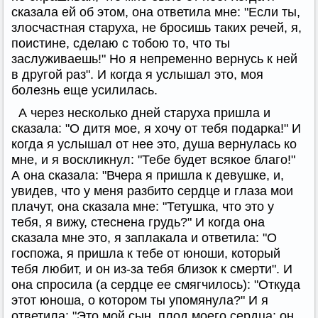
сказала ей об этом, она ответила мне: "Если ты,
злосчастная старуха, не бросишь таких речей, я,
поистине, сделаю с тобою то, что ты
заслуживаешь!" Но я непременно вернусь к ней
в другой раз". И когда я услышал это, моя
болезнь еще усилилась.
А через несколько дней старуха пришла и
сказала: "О дитя мое, я хочу от тебя подарка!" И
когда я услышал от нее это, душа вернулась ко
мне, и я воскликнул: "Тебе будет всякое благо!"
А она сказала: "Вчера я пришла к девушке, и,
увидев, что у меня разбито сердце и глаза мои
плачут, она сказала мне: "Тетушка, что это у
тебя, я вижу, стеснена грудь?" И когда она
сказала мне это, я заплакала и ответила: "О
госпожа, я пришла к тебе от юноши, который
тебя любит, и он из-за тебя близок к смерти". И
она спросила (а сердце ее смягчилось): "Откуда
этот юноша, о котором ты упомянула?" И я
ответила: "Это мой сын, плод моего сердца; он