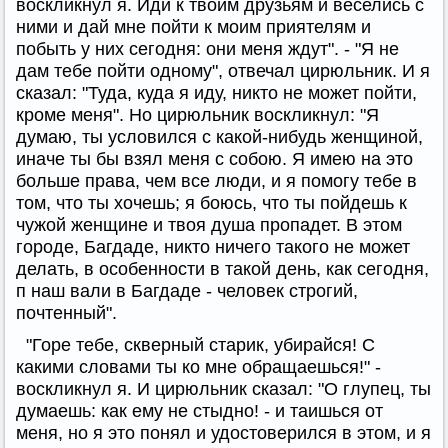
воскликнул я. Иди к твоим друзьям и веселись с
ними и дай мне пойти к моим приятелям и
побыть у них сегодня: они меня ждут". - "Я не
дам тебе пойти одному", отвечал цирюльник. И я
сказал: "Туда, куда я иду, никто не может пойти,
кроме меня". Но цирюльник воскликнул: "Я
думаю, ты условился с какой-нибудь женщиной,
иначе ты бы взял меня с собою. Я имею на это
больше права, чем все люди, и я помогу тебе в
том, что ты хочешь; я боюсь, что ты пойдешь к
чужой женщине и твоя душа пропадет. В этом
городе, Багдаде, никто ничего такого не может
делать, в особенности в такой день, как сегодня,
п наш вали в Багдаде - человек строгий,
почтенный".
"Горе тебе, скверный старик, убирайся! С
какими словами ты ко мне обращаешься!" -
воскликнул я. И цирюльник сказал: "О глупец, ты
думаешь: как ему не стыдно! - и таишься от
меня, но я это понял и удостоверился в этом, и я