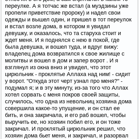
переулке. А я тотчас же встал (а муэдзины уже
пропели приветствие пророку) и надел свои
одежды и вышел один, и пришел в тот переулок
и встал возле дома, в котором я увидал
девушку, и оказалось, что та старуха стоит и
ждет меня. И я поднялся с нею в покой, где
была девушка, и вошел туда, и вдруг вижу:
владелец дома возвратился к свое жилище с
молитвы и вошел в дом и запер ворот . И я
взглянул из окна вниз и увидел, что этот
цирюльник - проклятье Аллаха над ним! - сидит
у ворот. "Откуда этот черт узнал про меня?" -
подумал я; и в эту минуту, из-за того что Аллах
хотел сорвать с меня покров своей защиты,
случилось, что одна из невольниц хозяина дома
совершила какое-то упущение, и он стал ее
бить, и она закричала, и его раб вошел, чтобы
выручить ее, но хозяин побил его, и он тоже
закричал. И проклятый цирюльник решил, что
хозяин дома бьет меня, и закричал, и разорвал