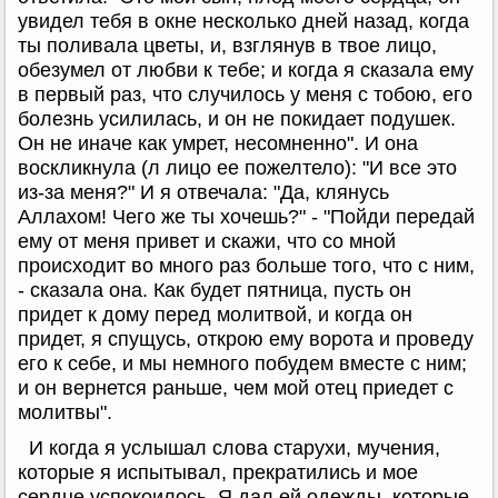
увидел тебя в окне несколько дней назад, когда
ты поливала цветы, и, взглянув в твое лицо,
обезумел от любви к тебе; и когда я сказала ему
в первый раз, что случилось у меня с тобою, его
болезнь усилилась, и он не покидает подушек.
Он не иначе как умрет, несомненно". И она
воскликнула (л лицо ее пожелтело): "И все это
из-за меня?" И я отвечала: "Да, клянусь
Аллахом! Чего же ты хочешь?" - "Пойди передай
ему от меня привет и скажи, что со мной
происходит во много раз больше того, что с ним,
- сказала она. Как будет пятница, пусть он
придет к дому перед молитвой, и когда он
придет, я спущусь, открою ему ворота и проведу
его к себе, и мы немного побудем вместе с ним;
и он вернется раньше, чем мой отец приедет с
молитвы".
И когда я услышал слова старухи, мучения,
которые я испытывал, прекратились и мое
сердце успокоилось. Я дал ей одежды, которые