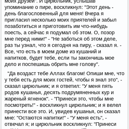
моих друзей". И цирюльник, услышав
упоминание о пире, воскликнул: "Этот день -
день благословенный для меня! Вчера я
пригласил несколько моих приятелей и забыл
позаботиться и приготовить им что-нибудь
поесть, а сейчас я подумал об этом. О, позор
мне перед ними!" - "Не заботься об этом деле,
раз ты узнал, что я сегодня на пиру, - сказал я. -
Все, что есть в моем доме из кушаний и
напитков, будет тебе, если ты закончишь мое
дело и поспешишь обрить мне голову".
"Да воздаст тебе Аллах благом! Опиши мне, что
у тебя есть для моих гостей, чтобы я знал это", -
сказал цирюльник; и я ответил: "У меня пять
родов кушанья, десять подрумяненных кур и
жареный ягненок". - "Принеси это, чтобы мне
посмотреть!" - воскликнул цирюльник; и я велел
принести все это. И, увидев кушанья, он сказал
мне: "Остаются напитки!" - "У меня есть", -
отвечал я; и цирюльник воскликнул: "Принеси