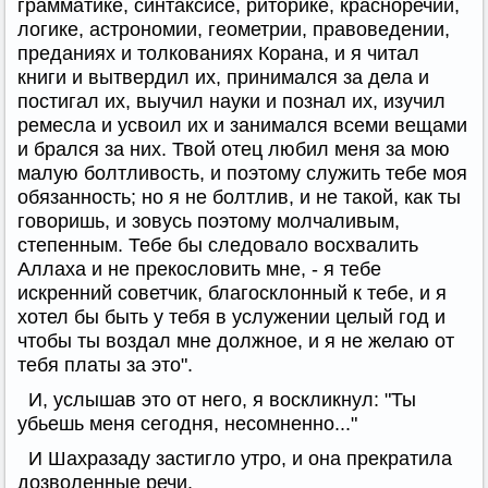
грамматике, синтаксисе, риторике, красноречии,
логике, астрономии, геометрии, правоведении,
преданиях и толкованиях Корана, и я читал
книги и вытвердил их, принимался за дела и
постигал их, выучил науки и познал их, изучил
ремесла и усвоил их и занимался всеми вещами
и брался за них. Твой отец любил меня за мою
малую болтливость, и поэтому служить тебе моя
обязанность; но я не болтлив, и не такой, как ты
говоришь, и зовусь поэтому молчаливым,
степенным. Тебе бы следовало восхвалить
Аллаха и не прекословить мне, - я тебе
искренний советчик, благосклонный к тебе, и я
хотел бы быть у тебя в услужении целый год и
чтобы ты воздал мне должное, и я не желаю от
тебя платы за это".
И, услышав это от него, я воскликнул: "Ты
убьешь меня сегодня, несомненно..."
И Шахразаду застигло утро, и она прекратила
дозволенные речи.