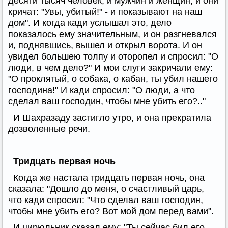
десяти тысяч человек, и мужчин и женщин, и они
кричат: "Увы, убитый!" - и показывают на наш
дом". И когда кади услышал это, дело
показалось ему значительным, и он разгневался
и, поднявшись, вышел и открыл ворота. И он
увидел большею толпу и оторопел и спросил: "О
люди, в чем дело?" И мои слуги закричали ему:
"О проклятый, о собака, о кабан, ты убил нашего
господина!" И кади спросил: "О люди, а что
сделал ваш господин, чтобы мне убить его?.."
И Шахразаду застигло утро, и она прекратила
дозволенные речи.
Тридцать первая ночь
Когда же настала тридцать первая ночь, она
сказала: "Дошло до меня, о счастливый царь,
что кади спросил: "Что сделал ваш господин,
чтобы мне убить его? Вот мой дом перед вами".
И цирюльник сказал ему: "Ты сейчас бил его