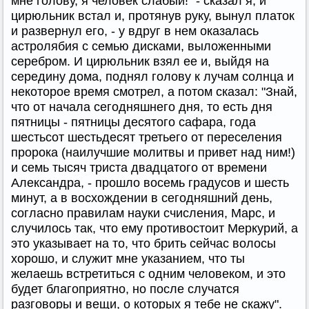
мне голову, я человек слабый!" - сказал я; и
цирюльник встал и, протянув руку, вынул платок
и развернул его, - у вдруг в нем оказалась
астролябия с семью дисками, выложенными
серебром. И цирюльник взял ее и, выйдя на
середину дома, поднял голову к лучам солнца и
некоторое время смотрел, а потом сказал: "Знай,
что от начала сегодняшнего дня, то есть дня
пятницы - пятницы десятого сафара, года
шестьсот шестьдесят третьего от переселения
пророка (наилучшие молитвы и привет над ним!)
и семь тысяч триста двадцатого от времени
Александра, - прошло восемь градусов и шесть
минут, а в восхождении в сегодняшний день,
согласно правилам науки счисления, Марс, и
случилось так, что ему противостоит Меркурий, а
это указывает на то, что брить сейчас волосы
хорошо, и служит мне указанием, что ты
желаешь встретиться с одним человеком, и это
будет благоприятно, но после случатся
разговоры и вещи, о которых я тебе не скажу".