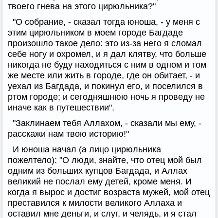
твоего гнева на этого цирюльника?"
"О собрание, - сказал тогда юноша, - у меня с
этим цирюльником в моем городе Багдаде
произошло такое дело: это из-за него я сломал
себе ногу и охромел, и я дал клятву, что больше
никогда не буду находиться с ним в одном и том
же месте или жить в городе, где он обитает, - и
уехал из Багдада, и покинул его, и поселился в
ртом городе; и сегодняшнюю ночь я проведу не
иначе как в путешествии".
"Заклинаем тебя Аллахом, - сказали мы ему, -
расскажи нам твою историю!"
И юноша начал (а лицо цирюльника
пожелтело): "О люди, знайте, что отец мой был
одним из больших купцов Багдада, и Аллах
великий не послал ему детей, кроме меня. И
когда я вырос и достиг возраста мужей, мой отец
преставился к милости великого Аллаха и
оставил мне деньги, и слуг, и челядь, и я стал