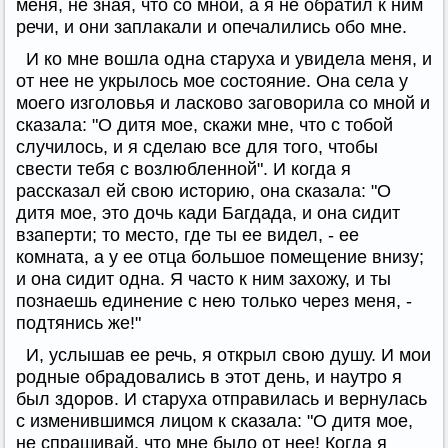
меня, не зная, что со мной, а я не обратил к ним
речи, и они заплакали и опечалились обо мне.
И ко мне вошла одна старуха и увидела меня, и
от нее не укрылось мое состояние. Она села у
моего изголовья и ласково заговорила со мной и
сказала: "О дитя мое, скажи мне, что с тобой
случилось, и я сделаю все для того, чтобы
свести тебя с возлюбленной". И когда я
рассказал ей свою историю, она сказала: "О
дитя мое, это дочь кади Багдада, и она сидит
взаперти; то место, где ты ее видел, - ее
комната, а у ее отца большое помещение внизу;
и она сидит одна. Я часто к ним захожу, и ты
познаешь единение с нею только через меня, -
подтянись же!"
И, услышав ее речь, я открыл свою душу. И мои
родные обрадовались в этот день, и наутро я
был здоров. И старуха отправилась и вернулась
с изменившимся лицом к сказала: "О дитя мое,
не спрашивай, что мне было от нее! Когда я