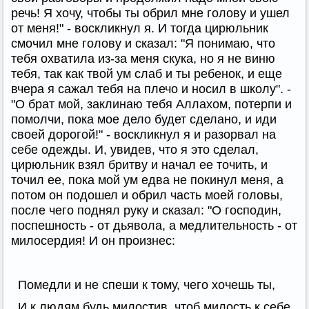
речь! Я хочу, чтобы ты обрил мне голову и ушел
от меня!" - воскликнул я. И тогда цирюльник
смочил мне голову и сказал: "Я понимаю, что
тебя охватила из-за меня скука, но я не виню
тебя, так как твой ум слаб и ты ребенок, и еще
вчера я сажал тебя на плечо и носил в школу". -
"О брат мой, заклинаю тебя Аллахом, потерпи и
помолчи, пока мое дело будет сделано, и иди
своей дорогой!" - воскликнул я и разорвал на
себе одежды. И, увидев, что я это сделал,
цирюльник взял бритву и начал ее точить, и
точил ее, пока мой ум едва не покинул меня, а
потом он подошел и обрил часть моей головы,
после чего поднял руку и сказал: "О господин,
поспешность - от дьявола, а медлительность - от
милосердия! И он произнес:
Помедли и не спеши к тому, чего хочешь ты,
И к людям будь милостив, чтоб милость к себе