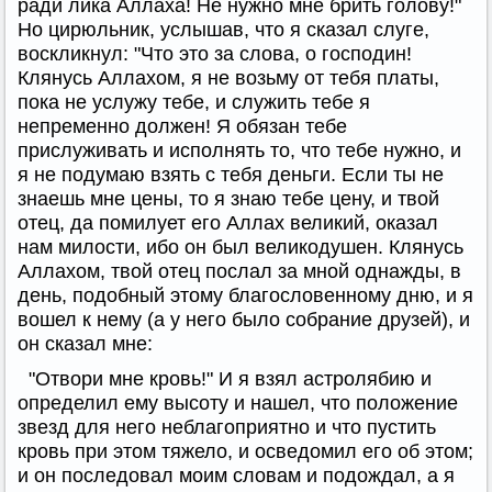
ради лика Аллаха! Не нужно мне брить голову!"
Но цирюльник, услышав, что я сказал слуге,
воскликнул: "Что это за слова, о господин!
Клянусь Аллахом, я не возьму от тебя платы,
пока не услужу тебе, и служить тебе я
непременно должен! Я обязан тебе
прислуживать и исполнять то, что тебе нужно, и
я не подумаю взять с тебя деньги. Если ты не
знаешь мне цены, то я знаю тебе цену, и твой
отец, да помилует его Аллах великий, оказал
нам милости, ибо он был великодушен. Клянусь
Аллахом, твой отец послал за мной однажды, в
день, подобный этому благословенному дню, и я
вошел к нему (а у него было собрание друзей), и
он сказал мне:
"Отвори мне кровь!" И я взял астролябию и
определил ему высоту и нашел, что положение
звезд для него неблагоприятно и что пустить
кровь при этом тяжело, и осведомил его об этом;
и он последовал моим словам и подождал, а я