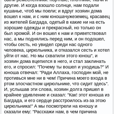
другие. И когда взошло солнце, нам подали
кушанье, чтоб мы поели; и вдруг хозяин дома
вошел к нам, и с ним юношачужеземец, красавец
из жителей Багдада, одетый в какие ни на есть
хорошие одежды и прекрасный, но только он
был хромой. И он вошел к нам и приветствовал
нас, а мы поднялись перед ним, и он подошел,
чтобы сесть, но увидел среди нас одного
человека, цирюльника, и отказался сесть и хотел
уйти от нас. Но мы схватили этого юнош", и
хозяин дома вцепился в него, и стал заклинать
его, и спросил: "Почему ты вошел и уходишь?" И
юноша отвечал: "Ради Аллаха, господин мой, не
противься мне ни в чем! Причина моего входа в
ртом злосчастном цирюльнике, что сидит здесь".
И, услышав эти слова, хозяин долга пришел в
крайнее удивление и сказал: "Как! этот юноша из
Багдада, и его сердце расстроилось из-за этою
цирюльника!" А мы посмотрели на юношу и
сказали ему: "Расскажи нам, в чем причина