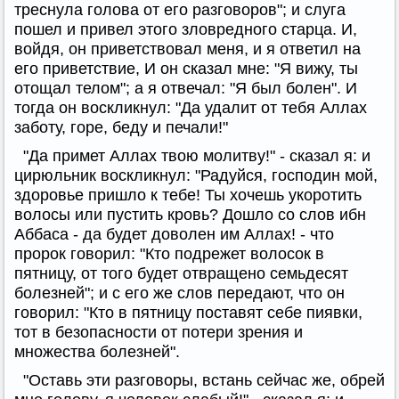
треснула голова от его разговоров"; и слуга
пошел и привел этого зловредного старца. И,
войдя, он приветствовал меня, и я ответил на
его приветствие, И он сказал мне: "Я вижу, ты
отощал телом"; а я отвечал: "Я был болен". И
тогда он воскликнул: "Да удалит от тебя Аллах
заботу, горе, беду и печали!"
"Да примет Аллах твою молитву!" - сказал я: и
цирюльник воскликнул: "Радуйся, господин мой,
здоровье пришло к тебе! Ты хочешь укоротить
волосы или пустить кровь? Дошло со слов ибн
Аббаса - да будет доволен им Аллах! - что
пророк говорил: "Кто подрежет волосок в
пятницу, от того будет отвращено семьдесят
болезней"; и с его же слов передают, что он
говорил: "Кто в пятницу поставят себе пиявки,
тот в безопасности от потери зрения и
множества болезней".
"Оставь эти разговоры, встань сейчас же, обрей