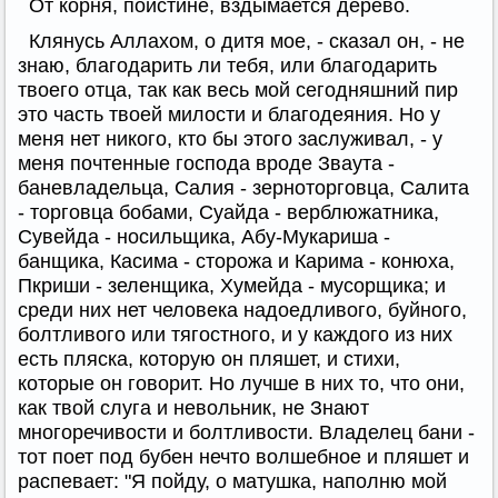
От корня, поистине, вздымается дерево.
Клянусь Аллахом, о дитя мое, - сказал он, - не
знаю, благодарить ли тебя, или благодарить
твоего отца, так как весь мой сегодняшний пир
это часть твоей милости и благодеяния. Но у
меня нет никого, кто бы этого заслуживал, - у
меня почтенные господа вроде Зваута -
баневладельца, Салия - зерноторговца, Салита
- торговца бобами, Суайда - верблюжатника,
Сувейда - носильщика, Абу-Мукариша -
банщика, Касима - сторожа и Карима - конюха,
Пкриши - зеленщика, Хумейда - мусорщика; и
среди них нет человека надоедливого, буйного,
болтливого или тягостного, и у каждого из них
есть пляска, которую он пляшет, и стихи,
которые он говорит. Но лучше в них то, что они,
как твой слуга и невольник, не Знают
многоречивости и болтливости. Владелец бани -
тот поет под бубен нечто волшебное и пляшет и
распевает: "Я пойду, о матушка, наполню мой