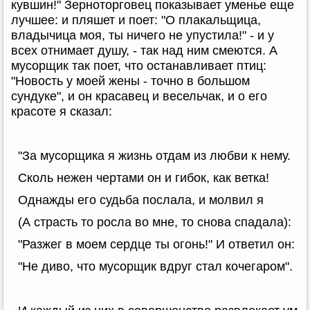
кувшин!" Зерноторговец показывает уменье еще
лучшее: и пляшет и поет: "О плакальщица,
владычица моя, ты ничего не упустила!" - и у
всех отнимает душу, - так над ним смеются. А
мусорщик так поет, что останавливает птиц:
"Новость у моей жены - точно в большом
сундуке", и он красавец и весельчак, и о его
красоте я сказал:
"За мусорщика я жизнь отдам из любви к нему.
Сколь нежен чертами он и гибок, как ветка!
Однажды его судьба послала, и молвил я
(А страсть то росла во мне, то снова спадала):
"Разжег в моем сердце ты огонь!" И ответил он:
"Не диво, что мусорщик вдруг стал кочегаром".