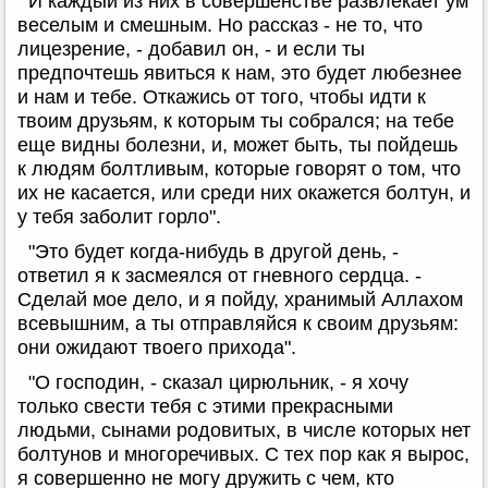
И каждый из них в совершенстве развлекает ум
веселым и смешным. Но рассказ - не то, что
лицезрение, - добавил он, - и если ты
предпочтешь явиться к нам, это будет любезнее
и нам и тебе. Откажись от того, чтобы идти к
твоим друзьям, к которым ты собрался; на тебе
еще видны болезни, и, может быть, ты пойдешь
к людям болтливым, которые говорят о том, что
их не касается, или среди них окажется болтун, и
у тебя заболит горло".
"Это будет когда-нибудь в другой день, -
ответил я к засмеялся от гневного сердца. -
Сделай мое дело, и я пойду, хранимый Аллахом
всевышним, а ты отправляйся к своим друзьям:
они ожидают твоего прихода".
"О господин, - сказал цирюльник, - я хочу
только свести тебя с этими прекрасными
людьми, сынами родовитых, в числе которых нет
болтунов и многоречивых. С тех пор как я вырос,
я совершенно не могу дружить с чем, кто