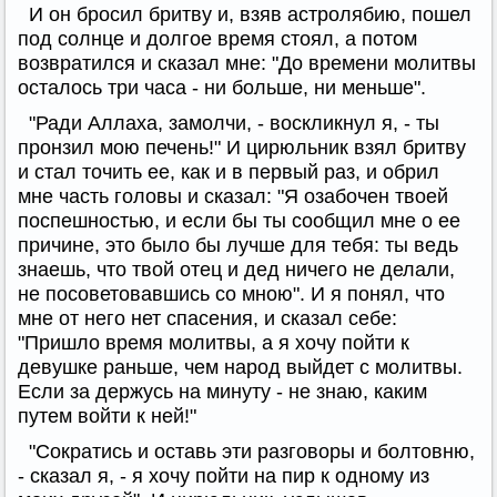
И он бросил бритву и, взяв астролябию, пошел
под солнце и долгое время стоял, а потом
возвратился и сказал мне: "До времени молитвы
осталось три часа - ни больше, ни меньше".
"Ради Аллаха, замолчи, - воскликнул я, - ты
пронзил мою печень!" И цирюльник взял бритву
и стал точить ее, как и в первый раз, и обрил
мне часть головы и сказал: "Я озабочен твоей
поспешностью, и если бы ты сообщил мне о ее
причине, это было бы лучше для тебя: ты ведь
знаешь, что твой отец и дед ничего не делали,
не посоветовавшись со мною". И я понял, что
мне от него нет спасения, и сказал себе:
"Пришло время молитвы, а я хочу пойти к
девушке раньше, чем народ выйдет с молитвы.
Если за держусь на минуту - не знаю, каким
путем войти к ней!"
"Сократись и оставь эти разговоры и болтовню,
- сказал я, - я хочу пойти на пир к одному из