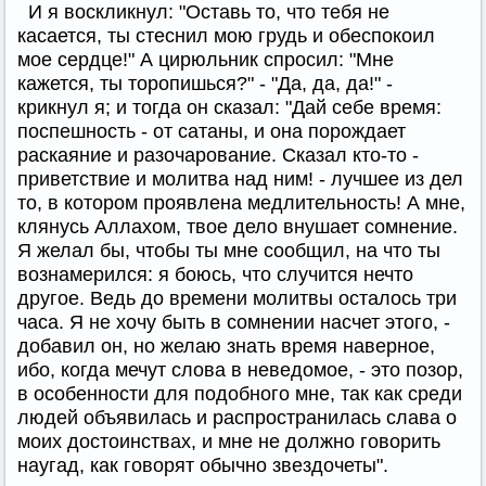
И я воскликнул: "Оставь то, что тебя не
касается, ты стеснил мою грудь и обеспокоил
мое сердце!" А цирюльник спросил: "Мне
кажется, ты торопишься?" - "Да, да, да!" -
крикнул я; и тогда он сказал: "Дай себе время:
поспешность - от сатаны, и она порождает
раскаяние и разочарование. Сказал кто-то -
приветствие и молитва над ним! - лучшее из дел
то, в котором проявлена медлительность! А мне,
клянусь Аллахом, твое дело внушает сомнение.
Я желал бы, чтобы ты мне сообщил, на что ты
вознамерился: я боюсь, что случится нечто
другое. Ведь до времени молитвы осталось три
часа. Я не хочу быть в сомнении насчет этого, -
добавил он, но желаю знать время наверное,
ибо, когда мечут слова в неведомое, - это позор,
в особенности для подобного мне, так как среди
людей объявилась и распространилась слава о
моих достоинствах, и мне не должно говорить
наугад, как говорят обычно звездочеты".