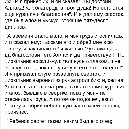
их!" И я принес их, и он сказал: "Ты достоин
Аллаха! Как благородна твоя душа! Но остаются
еще курения и благовония". И я дал ему сверток,
где был алоэ и мускус, стоящие пятьдесят
динаров.
А времени стало мало, и моя грудь стеснилась,
и я сказал ему: "Возьми это и обрей мне всю
голову, и заклинаю тебя жизнью Мухаммеда, -
да благословит его Аллах и да приветствует!" Но
цирюльник воскликнул: "Клянусь Аллахом, я не
возьму этого, пока не увижу всего, что там есть!"
И я приказал слуге развернуть сверток, и
цирюльник выронил из рук астролябию и, сел на
Землю, стал рассматривать благовония, куренья
и алоэ, бывшие в свертке, пока у меня не
стеснилась грудь. А потом он подошел, взял
бритву и, обрив небольшую часть моей головы,
произнес:
"Ребенок растет таким, каким был его отец;