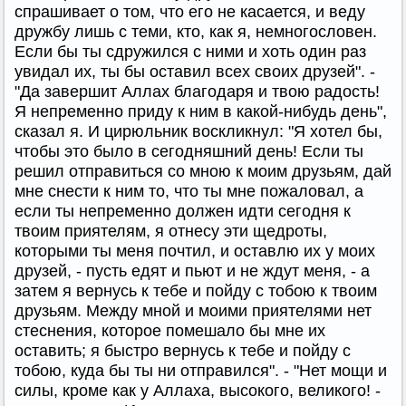
спрашивает о том, что его не касается, и веду
дружбу лишь с теми, кто, как я, немногословен.
Если бы ты сдружился с ними и хоть один раз
увидал их, ты бы оставил всех своих друзей". -
"Да завершит Аллах благодаря и твою радость!
Я непременно приду к ним в какой-нибудь день",
сказал я. И цирюльник воскликнул: "Я хотел бы,
чтобы это было в сегодняшний день! Если ты
решил отправиться со мною к моим друзьям, дай
мне снести к ним то, что ты мне пожаловал, а
если ты непременно должен идти сегодня к
твоим приятелям, я отнесу эти щедроты,
которыми ты меня почтил, и оставлю их у моих
друзей, - пусть едят и пьют и не ждут меня, - а
затем я вернусь к тебе и пойду с тобою к твоим
друзьям. Между мной и моими приятелями нет
стеснения, которое помешало бы мне их
оставить; я быстро вернусь к тебе и пойду с
тобою, куда бы ты ни отправился". - "Нет мощи и
силы, кроме как у Аллаха, высокого, великого! -