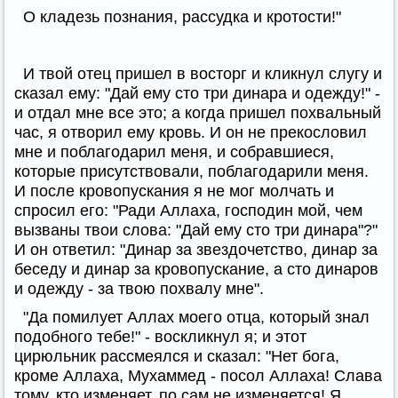
О кладезь познания, рассудка и кротости!"
И твой отец пришел в восторг и кликнул слугу и
сказал ему: "Дай ему сто три динара и одежду!" -
и отдал мне все это; а когда пришел похвальный
час, я отворил ему кровь. И он не прекословил
мне и поблагодарил меня, и собравшиеся,
которые присутствовали, поблагодарили меня.
И после кровопускания я не мог молчать и
спросил его: "Ради Аллаха, господин мой, чем
вызваны твои слова: "Дай ему сто три динара"?"
И он ответил: "Динар за звездочетство, динар за
беседу и динар за кровопускание, а сто динаров
и одежду - за твою похвалу мне".
"Да помилует Аллах моего отца, который знал
подобного тебе!" - воскликнул я; и этот
цирюльник рассмеялся и сказал: "Нет бога,
кроме Аллаха, Мухаммед - посол Аллаха! Слава
тому, кто изменяет, по сам не изменяется! Я