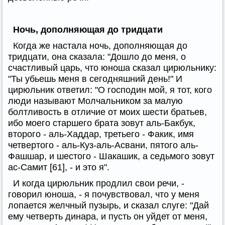
Ночь, дополняющая до тридцати
Когда же настала ночь, дополняющая до
тридцати, она сказала: "Дошло до меня, о
счастливый царь, что юноша сказал цирюльнику:
"Ты убьешь меня в сегодняшний день!" И
цирюльник ответил: "О господин мой, я тот, кого
люди называют Молчальником за малую
болтливость в отличие от моих шести братьев,
ибо моего старшего брата зовут аль-Бакбук,
второго - аль-Хаддар, третьего - Факик, имя
четвертого - аль-Куз-аль-Асвани, пятого аль-
Фашшар, и шестого - Шакашик, а седьмого зовут
ас-Самит [61], - и это я".
И когда цирюльник продлил свои речи, -
говорил юноша, - я почувствовал, что у меня
лопается желчный пузырь, и сказал слуге: "Дай
ему четверть динара, и пусть он уйдет от меня,