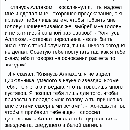
"Клянусь Аллахом, - воскликнул я, - ты надоел
мне и сделал мне нехорошее предсказание, а я
призвал тебя лишь затем, чтобы побрить мне
голову! Пошевеливайся же, выбрей мне голову
и не затягивай со мной разговоров!" - "Клянусь
Аллахом, - отвечал цирюльник, - если бы ты
знал, что с тобой случится, ты бы ничего сегодня
не делал. Советую тебе поступать так, как я тебе
скажу, ибо я говорю на основании расчета по
звездам".
И я сказал: "Клянусь Аллахом, я не видел
цирюльника, умелого в науке о звездах, кроме
тебя, но я знаю и ведаю, что ты говоришь много
пустяков. Я позвал тебя лишь для того, чтобы
привести в порядок мою голову, а ты пришел ко
мне с этими скверными речами". - "Хочешь ли ты,
чтобы я прибавил тебе еще? - спросил
цирюльник. - Аллах послал тебе цирюльника-
звездочета, сведущего в белой магии, в