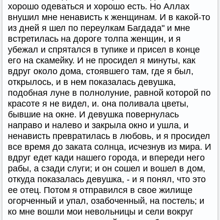
хорошо одеваться и хорошо есть. Но Аллах
внушил мне ненависть к женщинам. И в какой-то
из дней я шел по переулкам Багдада" и мне
встретилась на дороге толпа женщин, и я
убежал и спрятался в тупике и присел в конце
его на скамейку. И не просидел я минуты, как
вдруг около дома, стоявшего там, где я был,
открылось, и в нем показалась девушка,
подобная луне в полнолуние, равной которой по
красоте я не видел, и. она поливала цветы,
бывшие на окне. И девушка повернулась
направо и налево и закрыла окно и ушла, и
ненависть превратилась в любовь, и я просидел
все время до заката солнца, исчезнув из мира. И
вдруг едет кади нашего города, и впереди него
рабы, а сзади слуги; и он сошел и вошел в дом,
откуда показалась девушка, - и я понял, что это
ее отец. Потом я отправился в свое жилище
огорченный и упал, озабоченный, на постель; и
ко мне вошли мои невольницы и сели вокруг