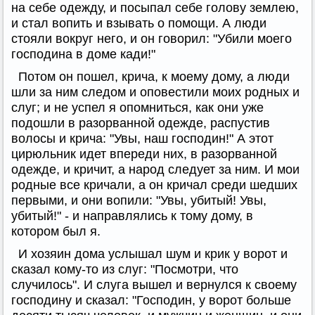
на себе одежду, и посыпал себе голову землею,
и стал вопить и взывать о помощи. А люди
стояли вокруг него, и он говорил: "Убили моего
господина в доме кади!"
Потом он пошел, крича, к моему дому, а люди
шли за ним следом и оповестили моих родных и
слуг; и не успел я опомниться, как они уже
подошли в разорванной одежде, распустив
волосы и крича: "Увы, наш господин!" А этот
цирюльник идет впереди них, в разорванной
одежде, и кричит, а народ следует за ним. И мои
родные все кричали, а он кричал среди шедших
первыми, и они вопили: "Увы, убитый! Увы,
убитый!" - и направлялись к тому дому, в
котором был я.
И хозяин дома услышал шум и крик у ворот и
сказал кому-то из слуг: "Посмотри, что
случилось". И слуга вышел и вернулся к своему
господину и сказал: "Господин, у ворот больше