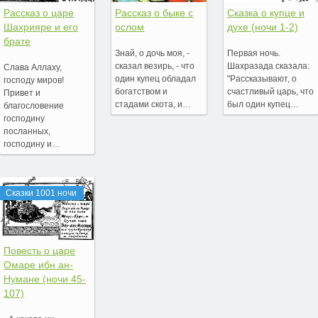
Рассказ о царе
Рассказ о быке с
Сказка о купце и
Шахрияре и его
ослом
духе (ночи 1-2)
брате
Знай, о дочь моя, -
Первая ночь.
сказал везирь, - что
Шахразада сказала:
Cлава Аллаху,
один купец обладал
"Рассказывают, о
господу миров!
богатством и
счастливый царь, что
Привет и
стадами скота, и…
был один купец…
благословение
господину
посланных,
господину и…
Сказки 1001 ночи
Повесть о царе
Омаре ибн ан-
Нумане (ночи 45-
107)