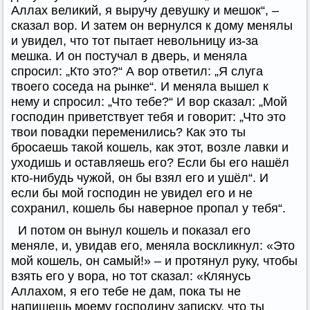
Аллах великий, я выручу девушку и мешок“, –
сказал вор. И затем он вернулся к дому менялы
и увидел, что тот пытает невольницу из-за
мешка. И он постучал в дверь, и меняла
спросил: „Кто это?“ А вор ответил: „Я слуга
твоего соседа на рынке“. И меняла вышел к
нему и спросил: „Что тебе?“ И вор сказал: „Мой
господин приветствует тебя и говорит: „Что это
твои повадки переменились? Как это ты
бросаешь такой кошель, как этот, возле лавки и
уходишь и оставляешь его? Если бы его нашёл
кто-нибудь чужой, он бы взял его и ушёл“. И
если бы мой господин не увидел его и не
сохранил, кошель бы наверное пропал у тебя“.
И потом он вынул кошель и показал его
меняле, и, увидав его, меняла воскликнул: «Это
мой кошель, он самый!» – и протянул руку, чтобы
взять его у вора, но тот сказал: «Клянусь
Аллахом, я его тебе не дам, пока ты не
напишешь моему господину записку, что ты