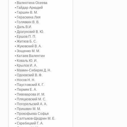
Валентина Осеева
Гайдар Аркадий
Гаршин В. М.
Гераскина Лия
Голявкин В. В.
Даль В.И.
Драгунский В. Ю.
Ершов П. П.
Житков Б. С.
Жуковский В. А.
Зощенко М. М.
Катаев Валентин
Коваль Ю. И.
Крылов И. А.
Мамин-Сибиряк Д. Н.
Одоевский В. Ф.
Носов Н. Н.
Паустовский К. Г.
Пермяк Е. А.
Пивоварова И. М.
Пляцковский М. С.
Погорельский А. A.
Пришвин М. М.
Прокофьева Софья
Салтыков-Щедрин М. Е.
Скребицкий Г. А.