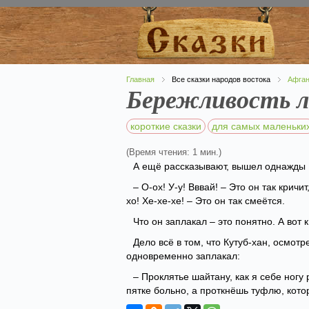
Главная
Все сказки народов востока
Афган
Бережливость л
короткие сказки
для самых маленьки
(Время чтения: 1 мин.)
А ещё рассказывают, вышел однажды К
– О-ох! У-у! Вввай! – Это он так кричи
хо! Хе-хе-хе! – Это он так смеётся.
Что он заплакал – это понятно. А вот 
Дело всё в том, что Кутуб-хан, осмотр
одновременно заплакал:
– Проклятье шайтану, как я себе ногу
пятке больно, а проткнёшь туфлю, котор