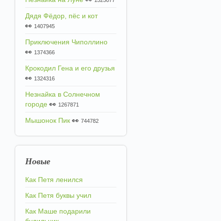
1525077
Дядя Фёдор, пёс и кот
👀
1407945
Приключения Чиполлино
👀
1374366
Крокодил Гена и его друзья
👀
1324316
Незнайка в Солнечном
городе
👀
1267871
Мышонок Пик
👀
744782
Новые
Как Петя ленился
Как Петя буквы учил
Как Маше подарили