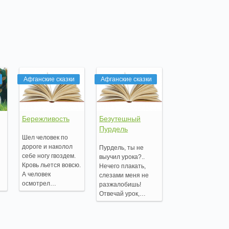
Афганские сказки
Афганские сказки
Бережливость
Безутешный
Пурдель
Шел человек по
й
дороге и наколол
Пурдель, ты не
себе ногу гвоздем.
выучил урока?..
Кровь льется вовсю.
Нечего плакать,
А человек
слезами меня не
осмотрел…
разжалобишь!
Отвечай урок,…