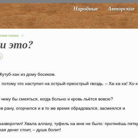
Народные
Авторские
ские сказки
и это?
х
утуб-хан из дому босиком.
т, потому что наступил на острый-преострый гвоздь. – Ха-ха-ха! Хо-х
к чему бы смеяться, когда больно и кровь льётся вовсю?
ев рану, огорчился и в то же время обрадовался, засмеялся и
 разворотил! Хвала аллаху, туфель на мне не было: проткнёшь пятку
ая денег стоит, – душа болит!