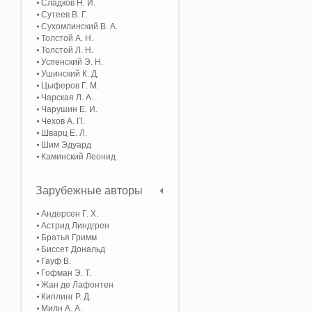
Сладков Н. И.
Сутеев В. Г.
Сухомлинский В. А.
Толстой А. Н.
Толстой Л. Н.
Успенский Э. Н.
Ушинский К. Д.
Цыферов Г. М.
Чарская Л. А.
Чарушин Е. И.
Чехов А. П.
Шварц Е. Л.
Шим Эдуард
Каминский Леонид
Зарубежные авторы
Андерсен Г. Х.
Астрид Линдгрен
Братья Гримм
Биссет Дональд
Гауф В.
Гофман Э. Т.
Жан де Лафонтен
Киплинг Р. Д.
Милн А. А.