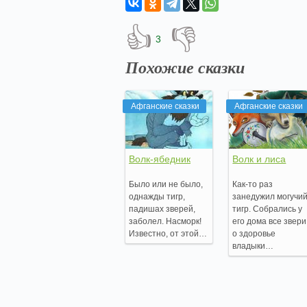
👍
👎
3
Похожие сказки
Афганские сказки
Афганские сказки
Волк-ябедник
Волк и лиса
Было или не было,
Как-то раз
однажды тигр,
занедужил могучи
падишах зверей,
тигр. Собрались у
заболел. Насморк!
его дома все звери
Известно, от этой…
о здоровье
владыки…