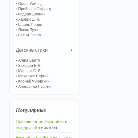
Оскар Уайльд
Пройслер Отфрид
Родари Джанни
Харрис Д. Ч.
Шарль Перро
Янсон Туве
Басни Эзопа
Детские стихи
Агния Барто
Заходер Б. В.
Маршак С. Я.
Михалков Сергей
Корней Чуковский
Александр Пушкин
Популярные
Приключения Незнайки и
его друзей
👀
3601334
Незнайка на Луне
👀