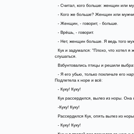
- Считал, кого больше: женщин или м
- Кого же больше? Женщин или мужч
- Женщин, - говорит, - больше.
- Врёшь, - говорит.
- Нет, женщин больше. Я ведь того м
Кук и задумался: "Плохо, что хотел я 
слушаться.
Взбунтовались птицы и решили выбрать
- Я его убью, только покличьте его на
Подлетела к норе и всё:
- Куку! Куку!
Кук рассердился, вылез из норы. Она 
-Куку! Куку!
Рассердился Кук, опять вылез из норы.
- Куку! Куку!