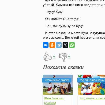
Кук и в третий раз погнался за нею и с
убитый. Кукушка всё ниже подлетает и в
- Куку! Куку!
Он молчит. Она тогда:
- Хи, хи! Ку-ку-ку по Куку.
И стал Сокол на место Кука. А кукушка
его высидеть. Вот с той поры она на сво
👍
👎
2
2
Похожие сказки
Украинские сказки
Украинские сказки
Жил был пес
Кот, петух и лис
(сказка)