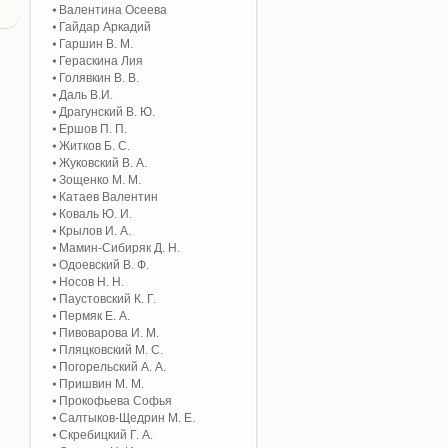
Валентина Осеева
Гайдар Аркадий
Гаршин В. М.
Гераскина Лия
Голявкин В. В.
Даль В.И.
Драгунский В. Ю.
Ершов П. П.
Житков Б. С.
Жуковский В. А.
Зощенко М. М.
Катаев Валентин
Коваль Ю. И.
Крылов И. А.
Мамин-Сибиряк Д. Н.
Одоевский В. Ф.
Носов Н. Н.
Паустовский К. Г.
Пермяк Е. А.
Пивоварова И. М.
Пляцковский М. С.
Погорельский А. A.
Пришвин М. М.
Прокофьева Софья
Салтыков-Щедрин М. Е.
Скребицкий Г. А.