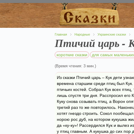
Главная
Народные
Украинские сказки
Птичий царь - 
короткие сказки
для самых маленьки
(Время чтения: 3 мин.)
Из сказки Птичий царь – Кук дети узна
времена старшим среди птиц был Кук. 
птичьих костей. Собрал Кук всех птиц
лишь спустя три дня. Расспросил его К
Куку снова созывать птиц, а Ворон опят
третий раз то же повторилось. Наконец
хотят гнездо строить. Сокол пообещал 
норою рос дуб, на котором кукушка жил
да «ку-ку»! Рассердился Кук и вылез из
у птиц главным. А кукушка до сих пор 