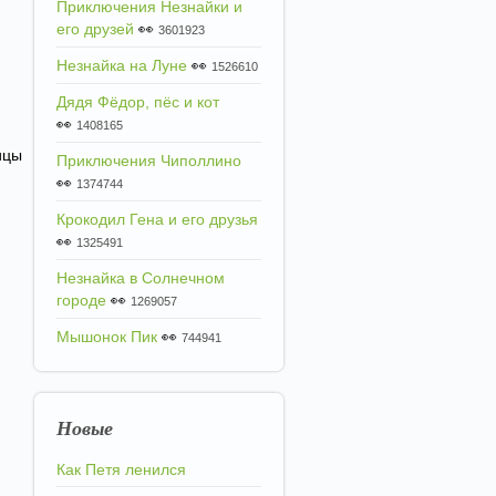
Приключения Незнайки и
его друзей
👀
3601923
Незнайка на Луне
👀
1526610
Дядя Фёдор, пёс и кот
👀
1408165
ицы
Приключения Чиполлино
👀
1374744
Крокодил Гена и его друзья
👀
1325491
Незнайка в Солнечном
городе
👀
1269057
Мышонок Пик
👀
744941
Новые
Как Петя ленился