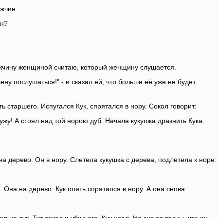
ужчин.
ин?
ужчину женщиной считаю, который женщину слушается.
жену послушаться!" - и сказал ей, что больше её уже не будет
 старшего. Испугался Кук, спрятался в нору. Сокол говорит:
ружу! А стоял над той норою дуб. Начала кукушка дразнить Кука.
на дерево. Он в нору. Слетела кукушка с дерева, подлетела к норе:
 Она на дерево. Кук опять спрятался в нору. А она снова: