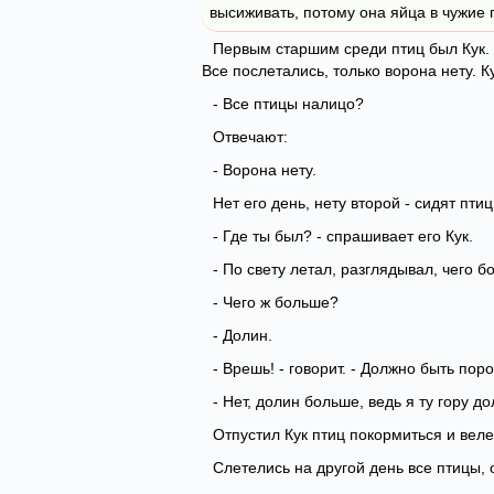
высиживать, потому она яйца в чужие 
Первым старшим среди птиц был Кук. В
Все послетались, только ворона нету. 
- Все птицы налицо?
Отвечают:
- Ворона нету.
Нет его день, нету второй - сидят пти
- Где ты был? - спрашивает его Кук.
- По свету летал, разглядывал, чего б
- Чего ж больше?
- Долин.
- Врешь! - говорит. - Должно быть поро
- Нет, долин больше, ведь я ту гору до
Отпустил Кук птиц покормиться и веле
Слетелись на другой день все птицы, 