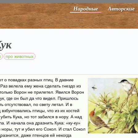
Народные
Авторские
Кук
х
про животных
ют о повадках разных птиц. В давние
Раз велела ему жена сделать гнездо из
, только Ворон не прилетел. Явился Ворон
ук, где он был да что видел. Пришлось
ь отсутствовал, по свету летал. И в
 взбунтовались птицы, что из их костей
убить Кука, но тот забился в нору. А над
а. И начала она дразнить Кука: «ку-ку»
 норы, тут и убил его Сокол. И стал Сокол
дразнится, даже птенцов ей некогда