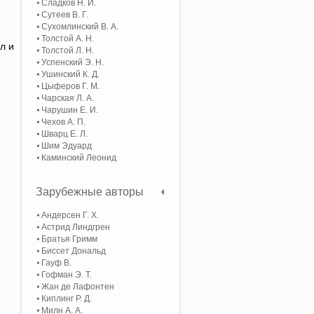
Сладков Н. И.
Сутеев В. Г.
Сухомлинский В. А.
Толстой А. Н.
л и
Толстой Л. Н.
Успенский Э. Н.
Ушинский К. Д.
Цыферов Г. М.
Чарская Л. А.
Чарушин Е. И.
Чехов А. П.
Шварц Е. Л.
Шим Эдуард
Каминский Леонид
Зарубежные авторы
Андерсен Г. Х.
Астрид Линдгрен
Братья Гримм
Биссет Дональд
Гауф В.
Гофман Э. Т.
Жан де Лафонтен
Киплинг Р. Д.
Милн А. А.