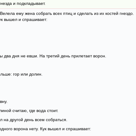
гнезда и подкладывает.
елела ему жена собрать всех птиц и сделать из их костей гнездо.
Кук вышел и спрашивает:
цы два дня не евши. На третий день прилетает ворон.
ольше: гор или долин.
вну.
линой считаю, где вода стоит.
л на другой день всем собраться.
одного ворона нету. Кук вышел и спрашивает: