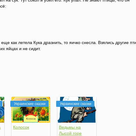
ел на сук. Тут сокол и убил его. Кук упал. Не знают птицы, что он
сё:
 еще как летела Кука дразнить, то яичко снесла. Взялись другие пт
их яйцах и не сидит.
Украинские сказки
Украинские сказки
а
Колосок
Ведьмы на
Лысой горе