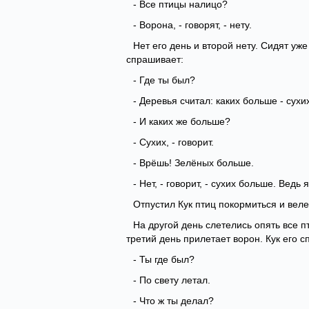
- Все птицы налицо?
- Ворона, - говорят, - нету.
Нет его день и второй нету. Сидят уж
спрашивает:
- Где ты был?
- Деревья считал: каких больше - сух
- И каких же больше?
- Сухих, - говорит.
- Врёшь! Зелёных больше.
- Нет, - говорит, - сухих больше. Ведь
Отпустил Кук птиц покормиться и веле
На другой день слетелись опять все пт
третий день прилетает ворон. Кук его 
- Ты где был?
- По свету летал.
- Что ж ты делал?