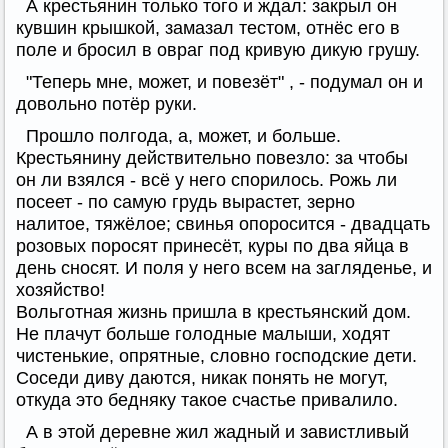
А крестьянин только того и ждал: закрыл он
кувшин крышкой, замазал тестом, отнёс его в
поле и бросил в овраг под кривую дикую грушу.
"Теперь мне, может, и повезёт" , - подумал он и
довольно потёр руки.
Прошло полгода, а, может, и больше.
Крестьянину действительно повезло: за чтобы
он ли взялся - всё у него спорилось. Рожь ли
посеет - по самую грудь вырастет, зерно
налитое, тяжёлое; свинья опоросится - двадцать
розовых поросят принесёт, куры по два яйца в
день сносят. И поля у него всем на загляденье, и
хозяйство!
Вольготная жизнь пришла в крестьянский дом.
Не плачут больше голодные малыши, ходят
чистенькие, опрятные, словно господские дети.
Соседи диву даются, никак понять не могут,
откуда это бедняку такое счастье привалило.
А в этой деревне жил жадный и завистливый