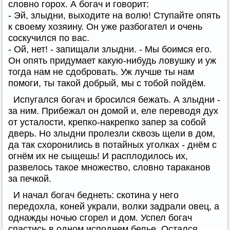
словно горох. А богач и говорит:
- Эй, злыдни, выходите на волю! Ступайте опять
к своему хозяину. Он уже разбогател и очень
соскучился по вас.
- Ой, нет! - запищали злыдни. - Мы боимся его.
Он опять придумает какую-нибудь ловушку и уж
тогда нам не сдобровать. Уж лучше ты нам
помоги, ты такой добрый, мы с тобой пойдём.
Испугался богач и бросился бежать. А злыдни -
за ним. Прибежал он домой и, еле переводя дух
от усталости, крепко-накрепко запер за собой
дверь. Но злыдни пролезли сквозь щели в дом,
да так схоронились в потайных уголках - днём с
огнём их не сыщешь! И расплодилось их,
развелось такое множество, словно тараканов
за печкой.
И начал богач беднеть: скотина у него
передохла, коней украли, волки задрали овец, а
однажды ночью сгорел и дом. Успел богач
спастись в одном исподнем белье. Остался