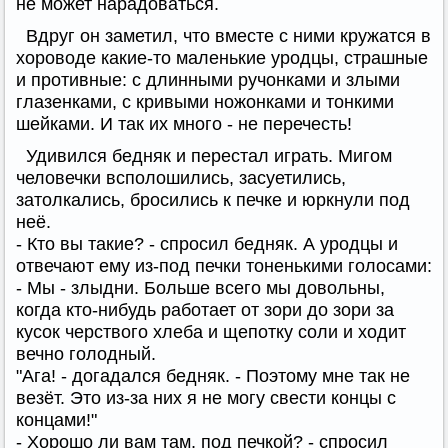
не может нарадоваться.
Вдруг он заметил, что вместе с ними кружатся в
хороводе какие-то маленькие уродцы, страшные
и противные: с длинными ручонками и злыми
глазенками, с кривыми ножонками и тонкими
шейками. И так их много - не перечесть!
Удивился бедняк и перестал играть. Мигом
человечки всполошились, засуетились,
затолкались, бросились к печке и юркнули под
неё.
- Кто вы такие? - спросил бедняк. А уродцы и
отвечают ему из-под печки тоненькими голосами:
- Мы - злыдни. Больше всего мы довольны,
когда кто-нибудь работает от зори до зори за
кусок черствого хлеба и щепотку соли и ходит
вечно голодный.
"Ага! - догадался бедняк. - Поэтому мне так не
везёт. Это из-за них я не могу свести концы с
концами!"
- Хорошо ли вам там, под печкой? - спросил