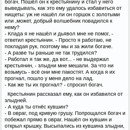
богач. Пошёл он к крестьянину и стал у него
выведывать, как это ему удалось избавиться от
нищеты: уж не нашёл ли он горшок с золотыми
или ,может, добрый волшебник повадился к
нему?
- Клада я не нашёл и дьявол мне не помог, -
ответил крестьянин. - Просто я работаю, не
покладая рук, поэтому мы и за жили богаче.
- А разве ты раньше не так трудился?
- Работал я так же, да вот... - не выдержал
крестьянин, - злыдни мне мешали. За что ни
возьмусь - всё они мне пакостят. А когда я их
прогнал, пошло у меня дело на лад.
- Как же ты их прогнал? - спросил богач.
Крестьянин рассказал ему, как он избавился от
злыдней.
- А куда ты отнёс кувшин?
- В овраг, под кривую грушу. Попрощался богач и
побежал прямо в овраг. Нашёл он кувшин и
открыл крышку. Высыпались из кувшина злыдни,