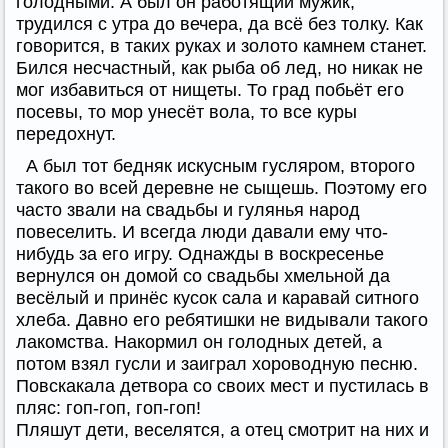
голодными. А был он работящий мужик,
трудился с утра до вечера, да всё без толку. Как
говорится, в таких руках и золото камнем станет.
Бился несчастный, как рыба об лед, но никак не
мог избавиться от нищеты. То град побьёт его
посевы, то мор унесёт вола, то все куры
передохнут.
А был тот бедняк искусным гусляром, второго
такого во всей деревне не сыщешь. Поэтому его
часто звали на свадьбы и гулянья народ
повеселить. И всегда люди давали ему что-
нибудь за его игру. Однажды в воскресенье
вернулся он домой со свадьбы хмельной да
весёлый и принёс кусок сала и каравай ситного
хлеба. Давно его ребятишки не видывали такого
лакомства. Накормил он голодных детей, а
потом взял гусли и заиграл хороводную песню.
Повскакала детвора со своих мест и пустилась в
пляс: гоп-гоп, гоп-гоп!
Пляшут дети, веселятся, а отец смотрит на них и