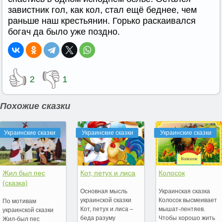
завистник гол, как кол, стал ещё беднее, чем
раньше наш крестьянин. Горько раскаивался
богач да было уже поздно.
👍
👎
2
1
Похожие сказки
Украинские сказки
Украинские сказки
Украинские сказки
Жил был пес
Кот, петух и лиса
Колосок
(сказка)
Основная мысль
Украинская сказка
украинской сказки
Колосок высмеивает
По мотивам
Кот, петух и лиса –
мышат-лентяев.
украинской сказки
беда разуму
Чтобы хорошо жить
Жил-был пес