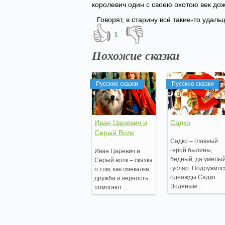
королевич один с своею охотою век дож
Говорят, в старину всё такие-то удаль
👍
👎
1
Похожие сказки
Русские сказки
Русские сказки
Иван Царевич и
Садко
Серый Волк
Садко – главный
герой былины,
Иван Царевич и
бедный, да умелы
Серый волк – сказка
гусляр. Подружилс
о том, как смекалка,
однажды Садко
дружба и верность
Водяным…
помогают…