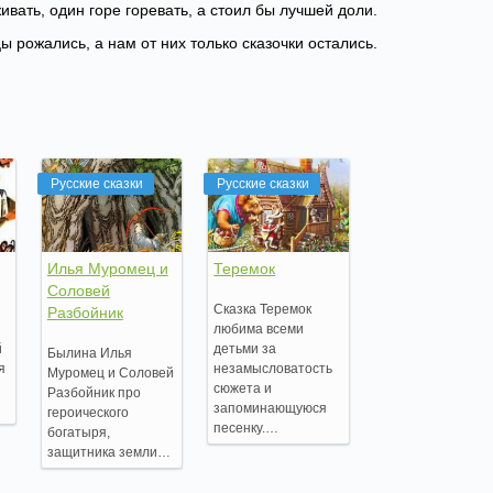
ивать, один горе горевать, а стоил бы лучшей доли.
цы рожались, а нам от них только сказочки остались.
Русские сказки
Русские сказки
Илья Муромец и
Теремок
Соловей
Сказка Теремок
Разбойник
любима всеми
й
детьми за
Былина Илья
я
незамысловатость
Муромец и Соловей
сюжета и
Разбойник про
запоминающуюся
героического
песенку.…
богатыря,
защитника земли…