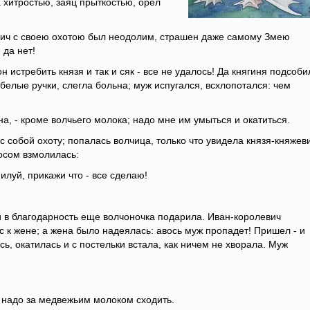
а хитростью, заяц прыткостью, орел
вич с своею охотою был неодолим, страшен даже самому Змею
 да нет!
 истребить князя и так и сяк - все не удалось! Да княгиня подсоби
 белые ручки, слегла больна; муж испугался, всхлопотался: чем
на, - кроме волчьего молока; надо мне им умыться и окатиться.
 собой охоту; попалась волчица, только что увидела князя-княжев
осом взмолилась:
илуй, прикажи что - все сделаю!
и в благодарность еще волчоночка подарила. Иван-королевич
ес к жене; а жена было надеялась: авось муж пропадет! Пришел - и
ь, окатилась и с постельки встала, как ничем не хворала. Муж
ь; надо за медвежьим молоком сходить.