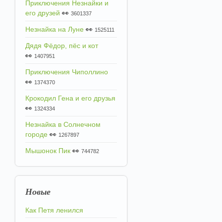
Приключения Незнайки и
его друзей
👀
3601337
Незнайка на Луне
👀
1525111
Дядя Фёдор, пёс и кот
👀
1407951
Приключения Чиполлино
👀
1374370
Крокодил Гена и его друзья
👀
1324334
Незнайка в Солнечном
городе
👀
1267897
Мышонок Пик
👀
744782
Новые
Как Петя ленился