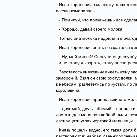
Иван-королевич взял охоту, пошел иск
слезно взмолилась:
- Помилуй, что прикажешь - все сдела
- Хорошо, давай своего молока!
Тотчас она молока надоила и в благо
Иван-королевич опять возвратился к ж
- Ну, мой милый! Сослужи еще службу
- и не стану я хворать, стану песни рас
Захотелось княжевичу видеть жену здо
заморский. Взял он свою охоту; волки,
к небесам, разлетелись по кустам, по л
королевича.
Иван-королевич принес львиного моло
- Друг мой, друг любимый! Теперь я и
достать для меня волшебной пыли: леж
двенадцати углах чертовой мельницы.
Князь пошел - видно, его такая доля
растворяются; набрал Иван-королевич 