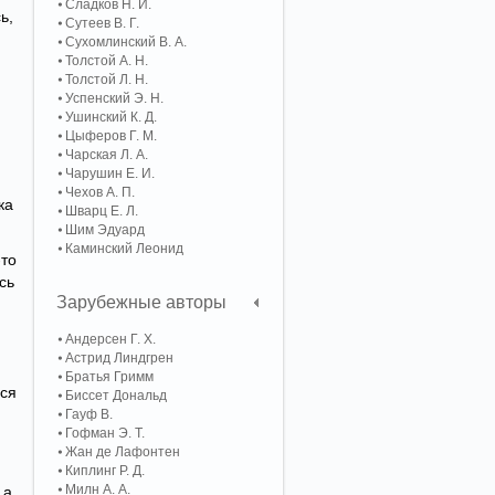
Сладков Н. И.
ь,
Сутеев В. Г.
Сухомлинский В. А.
Толстой А. Н.
Толстой Л. Н.
Успенский Э. Н.
Ушинский К. Д.
Цыферов Г. М.
Чарская Л. А.
Чарушин Е. И.
Чехов А. П.
ка
Шварц Е. Л.
Шим Эдуард
Каминский Леонид
-то
сь
Зарубежные авторы
Андерсен Г. Х.
Астрид Линдгрен
Братья Гримм
лся
Биссет Дональд
Гауф В.
Гофман Э. Т.
Жан де Лафонтен
Киплинг Р. Д.
Милн А. А.
 а