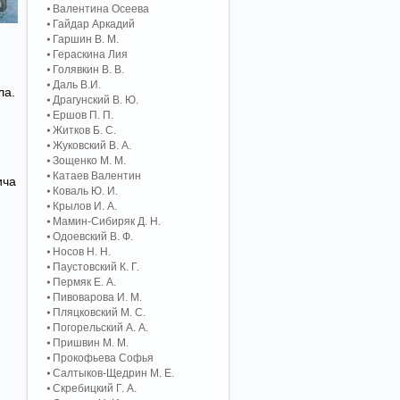
Валентина Осеева
Гайдар Аркадий
Гаршин В. М.
Гераскина Лия
Голявкин В. В.
Даль В.И.
ла.
Драгунский В. Ю.
Ершов П. П.
Житков Б. С.
Жуковский В. А.
Зощенко М. М.
Катаев Валентин
ича
Коваль Ю. И.
Крылов И. А.
Мамин-Сибиряк Д. Н.
Одоевский В. Ф.
Носов Н. Н.
Паустовский К. Г.
Пермяк Е. А.
Пивоварова И. М.
Пляцковский М. С.
Погорельский А. A.
Пришвин М. М.
Прокофьева Софья
Салтыков-Щедрин М. Е.
Скребицкий Г. А.