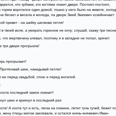
 дерется, кто зубами, кто когтями ломит двери. Постоял-постоял,
 горем воротился один домой; тошно у него было на животе, холо
на бегает и весела и молода, па дворе Змей Змеевич хозяйничает:
мой привет - на шейку шелкова петля!
 Я в твоей воле, а умирать горюном не хочу; слушай, скажу три песни
, что мертвечину клевал, поэтому и в западню не попал, кричит:
та три двери прогрызла!
ерь прогрызает!
- Протягивай шею, накидывай петлю!
л ее перед свадьбой, спою и перед могилой.
:
 охота последний замок ломает!
нул шею и крикнул в последний раз:
та! А охота тут и есть, легка на помине, летит туча тучей, бежит п
и, жену птицы мигом заклевали, и остался князь-княжевич Иван-