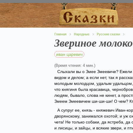
Главная
Народные
Русские сказки
Звериное молоко
иван царевич
(Время чтения: 4 мин.)
Слыхали вы о Змее Змеевиче? Ежели с
видом и делом; а если нет, так я расска
молодым молодцом, удалым удальцом, 
что княгиня была красавица, чернобров
людям, бывало, слова не кинет, а прост
Змеем Змеевичем ши-ши-ши! О чем? Кт
А супруг ее, князь - княжевич Иван-к
дворянскому, занимался охотой; и уж о
чета! Не только собаки, да ястреба, да
и лисицы, и зайцы, и всякие звери, и п