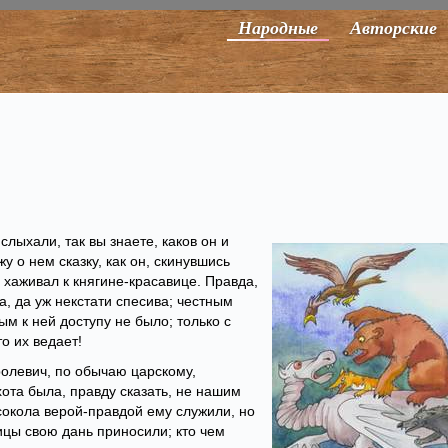
Народные
Авторские
лыхали, так вы знаете, каков он и
жу о нем сказку, как он, скинувшись
хаживал к княгине-красавице. Правда,
а, да уж некстати спесива; честным
ым к ней доступу не было; только с
о их ведает!
оролевич, по обычаю царскому,
хота была, правду сказать, не нашим
 сокола верой-правдой ему служили, но
тицы свою дань приносили; кто чем