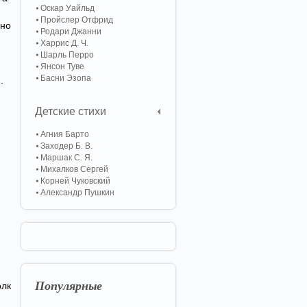
Оскар Уайльд
Пройслер Отфрид
дно
Родари Джанни
Харрис Д. Ч.
Шарль Перро
Янсон Туве
Басни Эзопа
.
Детские стихи
Агния Барто
Заходер Б. В.
Маршак С. Я.
Михалков Сергей
Корней Чуковский
Александр Пушкин
Популярные
олк