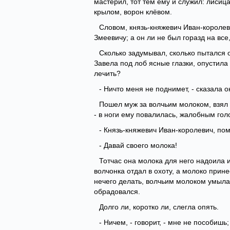
мастерил, тот тем ему и служил: лисиц
крылом, ворон клёвом.
Словом, князь-княжевич Иван-короле
Змеевичу; а он ли не был горазд на все,
Сколько задумывал, сколько пытался он
Завела под лоб ясные глазки, опустила
лечить?
- Ничто меня не поднимет, - сказала о
Пошел муж за волчьим молоком, взял с
- в ноги ему повалилась, жалобным гол
- Князь-княжевич Иван-королевич, пом
- Давай своего молока!
Тотчас она молока для него надоила 
волчонка отдал в охоту, а молоко прин
нечего делать, волчьим молоком умылас
обрадовался.
Долго ли, коротко ли, слегла опять.
- Ничем, - говорит, - мне не пособиш