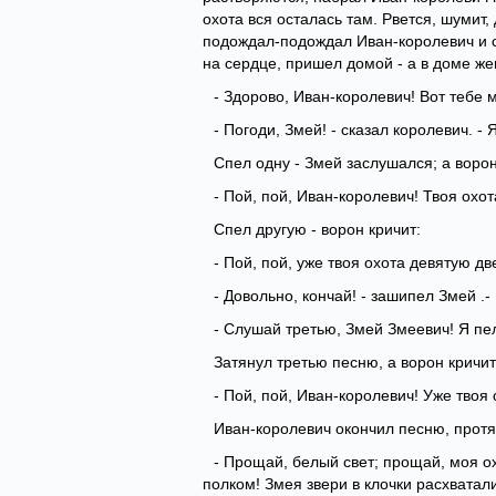
охота вся осталась там. Рвется, шумит,
подождал-подождал Иван-королевич и с
на сердце, пришел домой - а в доме же
- Здорово, Иван-королевич! Вот тебе 
- Погоди, Змей! - сказал королевич. -
Спел одну - Змей заслушался; а ворон
- Пой, пой, Иван-королевич! Твоя охо
Спел другую - ворон кричит:
- Пой, пой, уже твоя охота девятую дв
- Довольно, кончай! - зашипел Змей .
- Слушай третью, Змей Змеевич! Я пе
Затянул третью песню, а ворон кричит
- Пой, пой, Иван-королевич! Уже твоя
Иван-королевич окончил песню, протя
- Прощай, белый свет; прощай, моя охо
полком! Змея звери в клочки расхватал