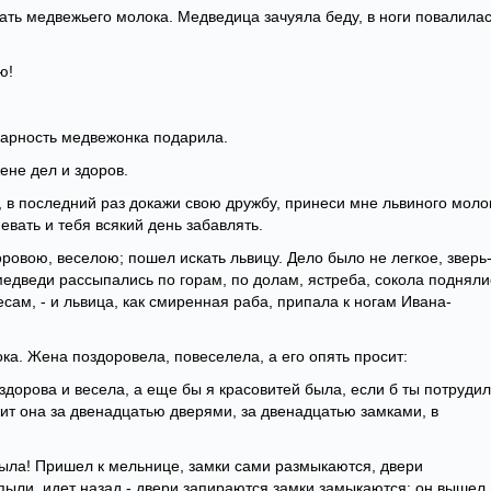
ать медвежьего молока. Медведица зачуяла беду, в ноги повалилас
ю!
дарность медвежонка подарила.
ене дел и здоров.
, в последний раз докажи свою дружбу, принеси мне львиного моло
певать и тебя всякий день забавлять.
ровою, веселою; пошел искать львицу. Дело было не легкое, зверь
 медведи рассыпались по горам, по долам, ястреба, сокола подняли
есам, - и львица, как смиренная раба, припала к ногам Ивана-
ка. Жена поздоровела, повеселела, а его опять просит:
 здорова и весела, а еще бы я красовитей была, если б ты потруди
ит она за двенадцатью дверями, за двенадцатью замками, в
 была! Пришел к мельнице, замки сами размыкаются, двери
пыли, идет назад - двери запираются замки замыкаются; он вышел,