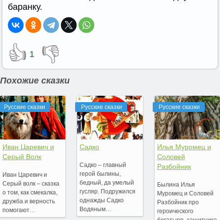
баранку.
👍
👎
1
Похожие сказки
Русские сказки
Русские сказки
Русские сказки
Иван Царевич и
Садко
Илья Муромец и
Серый Волк
Соловей
Садко – главный
Разбойник
герой былины,
Иван Царевич и
бедный, да умелый
Серый волк – сказка
Былина Илья
гусляр. Подружился
о том, как смекалка,
Муромец и Соловей
однажды Садко
дружба и верность
Разбойник про
Водяным…
помогают…
героического
богатыря, защитника