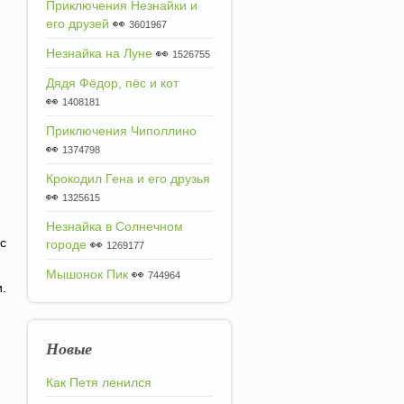
Приключения Незнайки и
его друзей
👀
3601967
Незнайка на Луне
👀
1526755
Дядя Фёдор, пёс и кот
👀
1408181
Приключения Чиполлино
👀
1374798
Крокодил Гена и его друзья
👀
1325615
Незнайка в Солнечном
 с
городе
👀
1269177
Мышонок Пик
👀
744964
.
Новые
Как Петя ленился