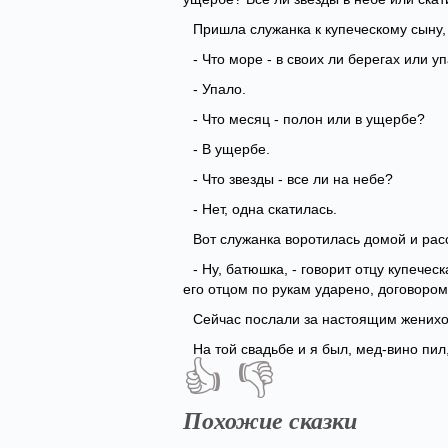
Пришла служанка к купеческому сыну,
- Что море - в своих ли берегах или у
- Упало.
- Что месяц - полон или в ущербе?
- В ущербе.
- Что звезды - все ли на небе?
- Нет, одна скатилась.
Вот служанка воротилась домой и расс
- Ну, батюшка, - говорит отцу купечес
его отцом по рукам ударено, договором
Сейчас послали за настоящим женихом
На той свадьбе и я был, мед-вино пил,
👍
👎
Похожие сказки