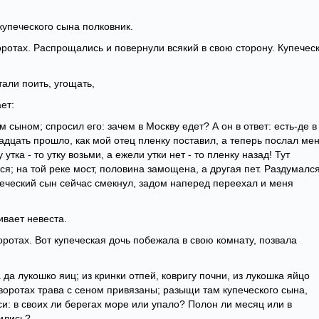
купеческого сына полковник.
 воротах. Распрощались и повернули всякий в свою сторону. Купечес
тали поить, угощать,
ет:
м сыном; спросил его: зачем в Москву едет? А он в ответ: есть-де в
надцать прошло, как мой отец пленку поставил, а теперь послал мен
утка - то утку возьми, а ежели утки нет - то пленку назад! Тут
я; на той реке мост, половина замощена, а другая пет. Раздумался
печеский сын сейчас смекнул, задом наперед переехал и меня
ивает невеста.
воротах. Вот купеческая дочь побежала в свою комнату, позвала
 да лукошко яиц; из кринки отпей, ковригу почни, из лукошка яйцо
 воротах трава с сеном привязаны; разыщи там купеческого сына,
си: в своих ли берегах море или упало? Полон ли месяц или в
тились?