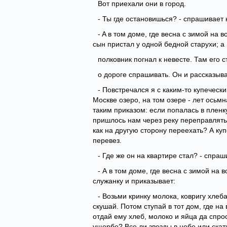
Вот приехали они в город.
- Ты где остановишься? - спрашивает 
- A в том доме, где весна с зимой на
сын пристал у одной бедной старухи; а
полковник погнал к невесте. Там его с
о дороге спрашивать. Он и рассказыва
- Повстречался я с каким-то купечески
Москве озеро, на том озере - лет осьм
таким приказом: если попалась в пленку 
пришлось нам через реку переправлятьс
как на другую сторону переехать? А ку
перевез.
- Где же он на квартире стал? - спраш
- А в том доме, где весна с зимой на 
служанку и приказывает:
- Возьми кринку молока, ковригу хлеба
скушай. Потом ступай в тот дом, где на
отдай ему хлеб, молоко и яйца да спро
ущербе? Все ли звезды в небе или ска