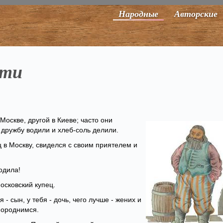
Народные
Авторские
ети
Москве, другой в Киеве; часто они
 дружбу водили и хлеб-соль делили.
 в Москву, свиделся с своим приятелем и
одила!
московский купец.
 - сын, у тебя - дочь, чего лучше - жених и
 породнимся.