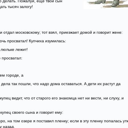
то делать. Пожалуй, еще твой сын
ать тысяч залогу!
и отдал московскому; тот взял, приезжает домой и говорит жене:
дочь просватал! Купчиха изумилась:
 люльке лежит!
е просватал:
ем городе, а
 дела так пошли, что надо дома оставаться. А дети их растут да
пец видит, что от старого его знакомца нет ни вести, ни слуху, и
купец своего сына и говорит ему:
еро, на том озере я поставил пленку; если в эту пленку попалась утк
ку назад.