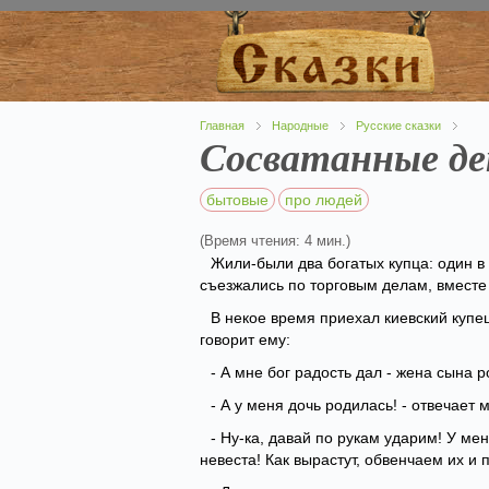
Главная
Народные
Русские сказки
Сосватанные д
бытовые
про людей
(Время чтения: 4 мин.)
Жили-были два богатых купца: один в 
съезжались по торговым делам, вместе
В некое время приехал киевский купец
говорит ему:
- А мне бог радость дал - жена сына р
- А у меня дочь родилась! - отвечает 
- Ну-ка, давай по рукам ударим! У меня
невеста! Как вырастут, обвенчаем их и