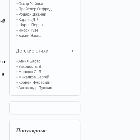
Оскар Уайльд
Пройслер Отфрид
Родари Джанни
Харрис Д. Ч.
кий
Шарль Перро
Янсон Туве
Басни Эзопа
Детские стихи
я с
Агния Барто
Заходер Б. В.
Маршак С. Я.
 я,
Михалков Сергей
Корней Чуковский
Александр Пушкин
Популярные