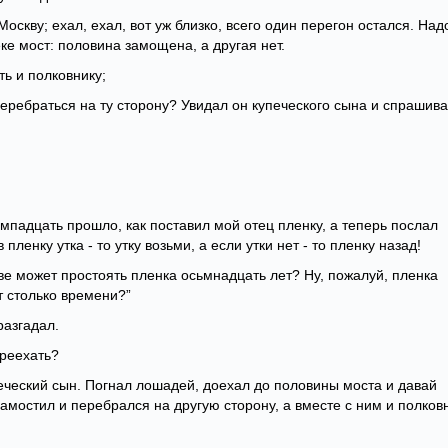
оскву; ехал, ехал, вот уж близко, всего один перегон остался. Над
ке мост: половина замощена, а другая нет.
ь и полковнику;
 перебраться на ту сторону? Увидал он купеческого сына и спрашива
сьмпадцать прошло, как поставил мой отец пленку, а теперь послал
пленку утка - то утку возьми, а если утки нет - то пленку назад!
азве может простоять пленка осьмнадцать лет? Ну, пожалуй, пленка
т столько времени?”
разгадал.
переехать?
печеский сын. Погнал лошадей, доехал до половины моста и давай
мостил и перебрался на другую сторону, а вместе с ним и полков