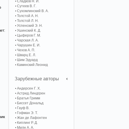
Сладков Н. И.
Сутеев В. Г.
о
Сухомлинский В. А.
Толстой А. Н.
Толстой Л. Н.
Успенский Э. Н.
ет:
Ушинский К. Д.
Цыферов Г. М.
Чарская Л. А.
Чарушин Е. И.
Чехов А. П.
Шварц Е. Л.
Шим Эдуард
Каминский Леонид
Зарубежные авторы
Андерсен Г. Х.
Астрид Линдгрен
Братья Гримм
Биссет Дональд
Гауф В.
Гофман Э. Т.
ник
Жан де Лафонтен
Киплинг Р. Д.
Милн А. А.