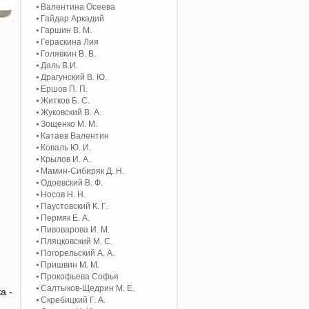
Валентина Осеева
Гайдар Аркадий
Гаршин В. М.
Гераскина Лия
Голявкин В. В.
Даль В.И.
Драгунский В. Ю.
Ершов П. П.
Житков Б. С.
Жуковский В. А.
Зощенко М. М.
Катаев Валентин
Коваль Ю. И.
Крылов И. А.
Мамин-Сибиряк Д. Н.
Одоевский В. Ф.
Носов Н. Н.
Паустовский К. Г.
Пермяк Е. А.
Пивоварова И. М.
Пляцковский М. С.
Погорельский А. A.
Пришвин М. М.
Прокофьева Софья
Салтыков-Щедрин М. Е.
а -
Скребицкий Г. А.