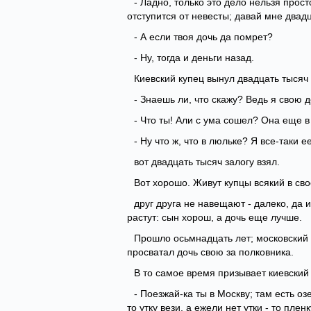
- Ладно, только это дело нельзя прос
отступится от невесты; давай мне двадц
- А если твоя дочь да помрет?
- Ну, тогда и деньги назад.
Киевский купец вынул двадцать тысяч 
- Знаешь ли, что скажу? Ведь я свою 
- Что ты! Али с ума сошел? Она еще в
- Ну что ж, что в люльке? Я все-таки е
вот двадцать тысяч залогу взял.
Вот хорошо. Живут купцы всякий в сво
друг друга не навещают - далеко, да и
растут: сын хорош, а дочь еще лучше.
Прошло осьмнадцать лет; московский ку
просватал дочь свою за полковника.
В то самое время призывает киевский 
- Поезжай-ка ты в Москву; там есть оз
то утку вези, а ежели нет утки - то плен