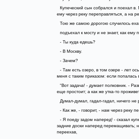
Купеческий сын собрался и поехал в. М
ему через реку переправляться, а на ре
Тою же самою дорогою случилось ехат
подъехал к мосту и не знает, как ему
- Ты куда едешь?
- В Москву.
- Зачем?
- Там есть озеро, в том озере - лет о
меня с таким приказом: если попалась в 
“Вот задача! - думает полковник. - Р
еще простоит; а как же утка-то проживе
Думал-думал, гадал-гадал, ничего не 
- Как же, - говорит, - нам через реку 
- Я поеду задом наперед! - сказал ку
задние доски наперед перемащивать; на
переехав,