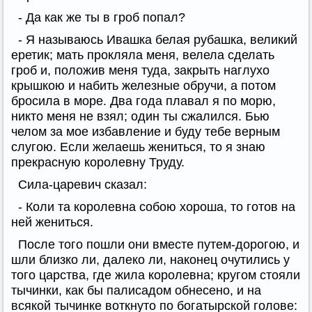
- Да как же ты в гроб попал?
- Я называюсь Ивашка белая рубашка, великий
еретик; мать прокляла меня, велела сделать
гроб и, положив меня туда, закрыть наглухо
крышкою и набить железные обручи, а потом
бросила в море. Два года плавал я по морю,
никто меня не взял; один ты сжалился. Бью
челом за мое избавление и буду тебе верным
слугою. Если желаешь жениться, то я знаю
прекрасную королевну Труду.
Сила-царевич сказал:
- Коли та королевна собою хороша, то готов на
ней жениться.
После того пошли они вместе путем-дорогою, и
шли близко ли, далеко ли, наконец очутились у
того царства, где жила королевна; кругом стояли
тычинки, как бы палисадом обнесено, и на
всякой тычинке воткнуто по богатырской голове: