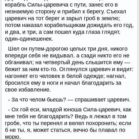
корабль Силы-царевича с пути, занес его в
незнаемую сторону и прибил к берегу. Съехал
царевич на тот берег и зарыл гроб в землю;
потом наказал корабельщикам дожидать его год,
и два, и три, а сам пошел куда глаза глядят,
один-одинешенек.
Шел он путем-дорогою целых три дня, никого
впереди себя не видывал, а сзади никто его не
обганивал; на четвертый день слышится ему —
бежит за ним кто-то. Оглянулся царевич и видит:
нагоняет его человек в белой одежде; нагнал,
бросился ему в ноги и начал благодарить за
свое избавление.
- За что челом бьешь? — спрашивает царевич.
- Ох гой еси, младой юноша Сила-царевич, как
мне тебя не благодарить? Ведь я лежал в том
гробе, что ты перенял и велел похоронить; если
б не ты, я, может статься, вечно бы плавал по
морю.