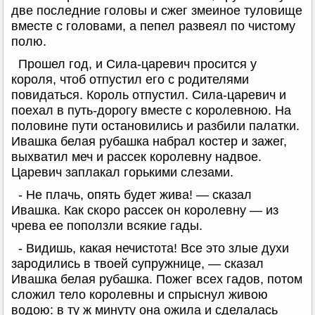
две последние головы и сжег змеиное туловище
вместе с головами, а пепел развеял по чистому
полю.
Прошел год, и Сила-царевич просится у
короля, чтоб отпустил его с родителями
повидаться. Король отпустил. Сила-царевич и
поехал в путь-дорогу вместе с королевною. На
половине пути остановились и разбили палатки.
Ивашка белая рубашка набрал костер и зажег,
выхватил меч и рассек королевну надвое.
Царевич заплакал горькими слезами.
- Не плачь, опять будет жива! — сказал
Ивашка. Как скоро рассек он королевну — из
чрева ее поползли всякие гады.
- Видишь, какая нечистота! Все это злые духи
зародились в твоей супружнице, — сказал
Ивашка белая рубашка. Пожег всех гадов, потом
сложил тело королевны и спрыснул живою
водою: в ту ж минуту она ожила и сделалась