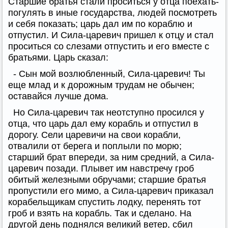
Старшие братья стали проситься у отца поехать-
погулять в иные государства, людей посмотреть
и себя показать; царь дал им по кораблю и
отпустил. И Сила-царевич пришел к отцу и стал
проситься со слезами отпустить и его вместе с
братьями. Царь сказал:
- Сын мой возлюбленный, Сила-царевич! Ты
еще млад и к дорожным трудам не обычен;
оставайся лучше дома.
Но Сила-царевич так неотступно просился у
отца, что царь дал ему корабль и отпустил в
дорогу. Сели царевичи на свои корабли,
отвалили от берега и поплыли по морю;
старший брат впереди, за ним средний, а Сила-
царевич позади. Плывет им навстречу гроб
обитый железными обручами; старшие братья
пропустили его мимо, а Сила-царевич приказал
корабельщикам спустить лодку, перенять тот
гроб и взять на корабль. Так и сделано. На
другой день поднялся великий ветер, сбил