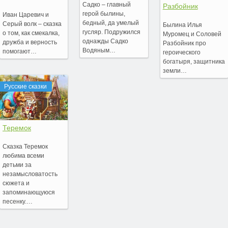
Садко – главный
Разбойник
герой былины,
Иван Царевич и
бедный, да умелый
Серый волк – сказка
Былина Илья
гусляр. Подружился
о том, как смекалка,
Муромец и Соловей
однажды Садко
дружба и верность
Разбойник про
Водяным…
помогают…
героического
богатыря, защитника
земли…
Русские сказки
Теремок
Сказка Теремок
любима всеми
детьми за
незамысловатость
сюжета и
запоминающуюся
песенку.…