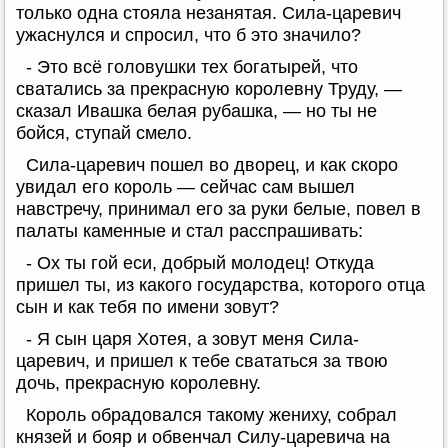
только одна стояла незанятая. Сила-царевич
ужаснулся и спросил, что б это значило?
- Это всё головушки тех богатырей, что
сватались за прекрасную королевну Труду, —
сказал Ивашка белая рубашка, — но ты не
бойся, ступай смело.
Сила-царевич пошел во дворец, и как скоро
увидал его король — сейчас сам вышел
навстречу, принимал его за руки белые, повел в
палаты каменные и стал расспрашивать:
- Ох ты гой еси, добрый молодец! Откуда
пришел ты, из какого государства, которого отца
сын и как тебя по имени зовут?
- Я сын царя Хотея, а зовут меня Сила-
царевич, и пришел к тебе свататься за твою
дочь, прекрасную королевну.
Король обрадовался такому жениху, собрал
князей и бояр и обвенчал Силу-царевича на