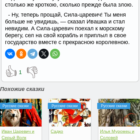
столько же кроткою, сколько прежде была злою.
- Ну, теперь прощай, Сила-царевич! Ты меня
больше не увидишь, — сказал Ивашка и стал
невидим. А Сила-царевич поехал к морскому
берегу, сел на свой корабль и приплыл в свое
государство вместе с прекрасною королевною.
👍
👎
1
Похожие сказки
Русские сказки
Русские сказки
Русские сказки
Иван Царевич и
Садко
Илья Муромец и
Серый Волк
Соловей