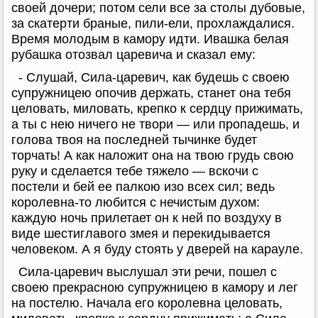
своей дочери; потом сели все за столы дубовые,
за скатерти браные, пили-ели, прохлаждалися.
Время молодым в камору идти. Ивашка белая
рубашка отозвал царевича и сказал ему:
- Слушай, Сила-царевич, как будешь с своею
супружницею опочив держать, станет она тебя
целовать, миловать, крепко к сердцу прижимать,
а ты с нею ничего не твори — или пропадешь, и
голова твоя на последней тычинке будет
торчать! А как наложит она на твою грудь свою
руку и сделается тебе тяжело — вскочи с
постели и бей ее палкою изо всех сил; ведь
королевна-то любится с нечистым духом:
каждую ночь прилетает он к ней по воздуху в
виде шестиглавого змея и перекидывается
человеком. А я буду стоять у дверей на карауле.
Сила-царевич выслушал эти речи, пошел с
своею прекрасною супружницею в камору и лег
на постелю. Начала его королевна целовать,