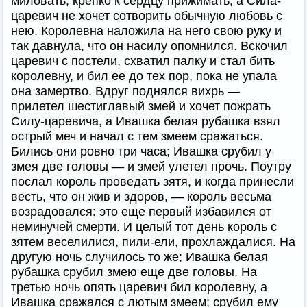
миловать, крепко к сердцу прижимать; а Сила-
царевич не хочет сотворить обычную любовь с
нею. Королевна наложила на него свою руку и
так давнула, что он насилу опомнился. Вскочил
царевич с постели, схватил палку и стал бить
королевну, и бил ее до тех пор, пока не упала
она замертво. Вдруг поднялся вихрь —
прилетел шестиглавый змей и хочет пожрать
Силу-царевича, а Ивашка белая рубашка взял
острый меч и начал с тем змеем сражаться.
Бились они ровно три часа; Ивашка срубил у
змея две головы — и змей улетел прочь. Поутру
послал король проведать зятя, и когда принесли
весть, что он жив и здоров, — король весьма
возрадовался: это еще первый избавился от
неминучей смерти. И целый тот день король с
зятем веселилися, пили-ели, прохлаждалися. На
другую ночь случилось то же; Ивашка белая
рубашка срубил змею еще две головы. На
третью ночь опять царевич бил королевну, а
Ивашка сражался с лютым змеем; срубил ему