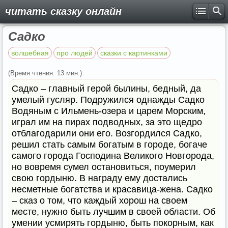
читать сказку онлайн
Садко
волшебная
про людей
сказки с картинками
(Время чтения: 13 мин.)
Садко – главный герой былины, бедный, да
умелый гусляр. Подружился однажды Садко
Водяным с Ильмень-озера и царем Морским,
играл им на пирах подводных, за это щедро
отблагодарили они его. Возгордился Садко,
решил стать самым богатым в городе, богаче
самого города Господина Великого Новгорода,
но вовремя сумел остановиться, поумерил
свою гордыню. В награду ему достались
несметные богатства и красавица-жена. Садко
– сказ о том, что каждый хорош на своем
месте, нужно быть лучшим в своей области. Об
умении усмирять гордыню, быть покорным, как