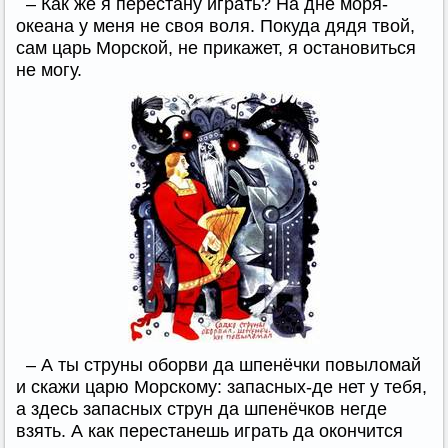
– Как же я перестану играть? На дне моря-
океана у меня не своя воля. Покуда дядя твой,
сам царь Морской, не прикажет, я остановиться
не могу.
– А ты струны оборви да шпенёчки повыломай
и скажи царю Морскому: запасных-де нет у тебя,
а здесь запасных струн да шпенёчков негде
взять. А как перестанешь играть да окончится