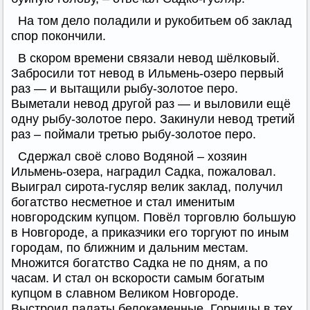
На том дело поладили и рукобитьем об заклад
спор покончили.
В скором времени связали невод шёлковый.
Забросили тот невод в Ильмень-озеро первый
раз — и вытащили рыбу-золотое перо.
Выметали невод другой раз — и выловили ещё
одну рыбу-золотое перо. Закинули невод третий
раз – поймали третью рыбу-золотое перо.
Сдержал своё слово Водяной – хозяин
Ильмень-озера, наградил Садка, пожаловал.
Выиграл сирота-гусляр велик заклад, получил
богатство несметное и стал именитым
новгородским купцом. Повёл торговлю большую
в Новгороде, а приказчики его торгуют по иным
городам, по ближним и дальним местам.
Множится богатство Садка не по дням, а по
часам. И стал он вскорости самым богатым
купцом в славном Великом Новгороде.
Выстроил палаты белокаменные. Горницы в тех