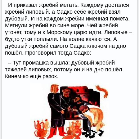
И приказал жребий метать. Каждому достался
жребий липовый, а Садко себе жребий взял
дубовый. И на каждом жребии именная помета.
Метнули жребий во сине море. Чей жребий
утонет, тому и к Морскому царю идти. Липовые –
будто утки поплыли. На волне качаются. А
дубовый жребий самого Садка ключом на дно
пошёл. Проговорил тогда Садко:
– Тут промашка вышла: дубовый жребий
тяжелей липовых, потому он и на дно пошёл.
Кинем-ко ещё разок.