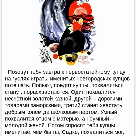
Позовут тебя завтра к первостатейному купцу
на гуслях играть, именитых новгородских купцов
потешать. Попьют, поедят купцы, похваляться
станут, порасхвастаются. Один похвалится
несчётной золотой казной, другой – дорогими
товарами заморскими, третий станет хвастать
добрым конём да шёлковым портом. Умный
похвалится отцом с матерью, а неумный –
молодой женой. Потом спросят тебя купцы
именитые, чем бы ты, Садко, похвалиться мог,