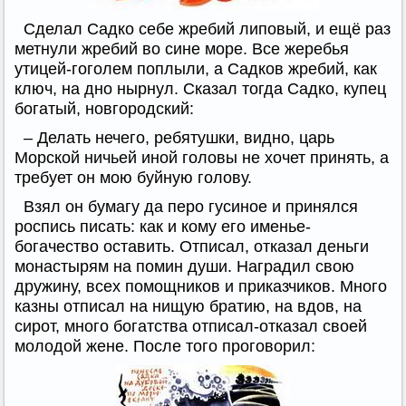
Сделал Садко себе жребий липовый, и ещё раз
метнули жребий во сине море. Все жеребья
утицей-гоголем поплыли, а Садков жребий, как
ключ, на дно нырнул. Сказал тогда Садко, купец
богатый, новгородский:
– Делать нечего, ребятушки, видно, царь
Морской ничьей иной головы не хочет принять, а
требует он мою буйную голову.
Взял он бумагу да перо гусиное и принялся
роспись писать: как и кому его именье-
богачество оставить. Отписал, отказал деньги
монастырям на помин души. Наградил свою
дружину, всех помощников и приказчиков. Много
казны отписал на нищую братию, на вдов, на
сирот, много богатства отписал-отказал своей
молодой жене. После того проговорил: