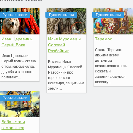
Русские сказки
Русские сказки
Русские сказки
Иван Царевич и
Илья Муромец и
Теремок
Серый Волк
Соловей
Сказка Теремок
Разбойник
любима всеми
Иван Царевич и
детьми за
Серый волк – сказка
Былина Илья
незамысловатость
о том, как смекалка,
Муромец и Соловей
сюжета и
дружба и верность
Разбойник про
запоминающуюся
помогают…
героического
песенку.…
богатыря, защитника
земли…
Русские сказки
Баба - яга и
заморышек