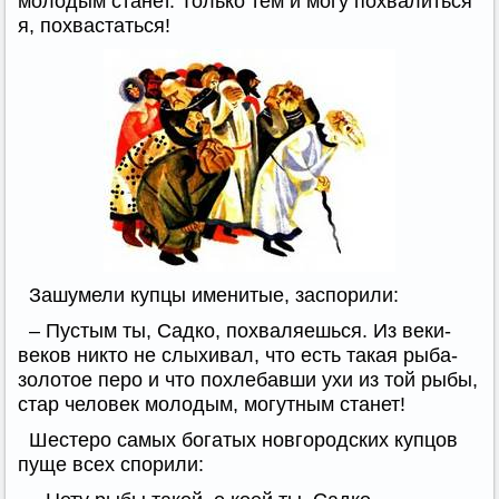
молодым станет. Только тем и могу похвалиться
я, похвастаться!
Зашумели купцы именитые, заспорили:
– Пустым ты, Садко, похваляешься. Из веки-
веков никто не слыхивал, что есть такая рыба-
золотое перо и что похлебавши ухи из той рыбы,
стар человек молодым, могутным станет!
Шестеро самых богатых новгородских купцов
пуще всех спорили: