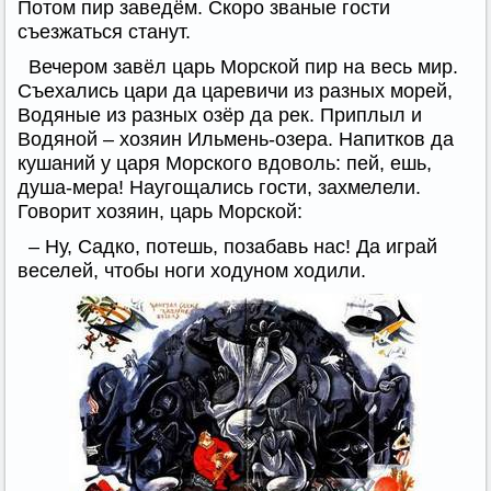
Потом пир заведём. Скоро званые гости
съезжаться станут.
Вечером завёл царь Морской пир на весь мир.
Съехались цари да царевичи из разных морей,
Водяные из разных озёр да рек. Приплыл и
Водяной – хозяин Ильмень-озера. Напитков да
кушаний у царя Морского вдоволь: пей, ешь,
душа-мера! Наугощались гости, захмелели.
Говорит хозяин, царь Морской:
– Ну, Садко, потешь, позабавь нас! Да играй
веселей, чтобы ноги ходуном ходили.