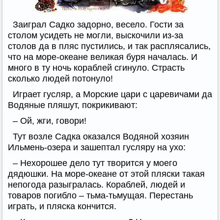
Заиграл Садко задорно, весело. Гости за
столом усидеть не могли, выскочили из-за
столов да в пляс пустились, и так расплясались,
что на море-океане великая буря началась. И
много в ту ночь кораблей сгинуло. Страсть
сколько людей потонуло!
Играет гусляр, а Морские цари с царевичами да
Водяные пляшут, покрикивают:
– Ой, жги, говори!
Тут возле Садка оказался Водяной хозяин
Ильмень-озера и зашептал гусляру на ухо:
– Нехорошее дело тут творится у моего
дядюшки. На море-океане от этой пляски такая
непогода разыгралась. Кораблей, людей и
товаров погибло – тьма-тьмущая. Перестань
играть, и пляска кончится.