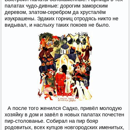
палатах чудо-дивные: дорогим заморским
деревом, златом-серебром да хрусталём
изукрашены. Эдаких горниц отродясь никто не
видывал, и наслыху таких покоев не было.
А после того женился Садко, привёл молодую
хозяйку в дом и завёл в новых палатах почестен
пир-столованье. Собирал на пир бояр
родовитых, всех купцов новгородских именитых,