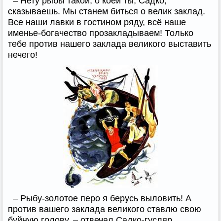
– Нету рыбы такой, о коей ты, Садко,
сказываешь. Мы станем биться о велик заклад.
Все наши лавки в гостином ряду, всё наше
именье-богачество прозакладываем! Только
тебе против нашего заклада великого выставить
нечего!
– Рыбу-золотое перо я берусь выловить! А
против вашего заклада великого ставлю свою
буйную голову, – отвечал Садко-гусляр.