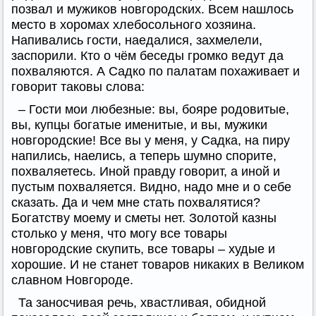
позвал и мужиков новгородских. Всем нашлось
место в хоромах хлебосольного хозяина.
Напивались гости, наедалися, захмелели,
заспорили. Кто о чём беседы громко ведут да
похваляются. А Садко по палатам похаживает и
говорит таковы слова:
– Гости мои любезные: вы, бояре родовитые,
вы, купцы богатые именитые, и вы, мужики
новгородские! Все вы у меня, у Садка, на пиру
напились, наелись, а теперь шумно спорите,
похваляетесь. Иной правду говорит, а иной и
пустым похваляется. Видно, надо мне и о себе
сказать. Да и чем мне стать похвалятися?
Богатству моему и сметы нет. Золотой казны
столько у меня, что могу все товары
новгородские скупить, все товары – худые и
хорошие. И не станет товаров никаких в Великом
славном Новгороде.
Та заносчивая речь, хвастливая, обидной