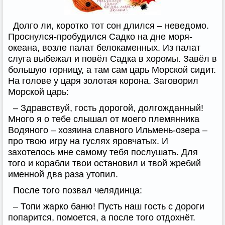
Долго ли, коротко тот сон длился – неведомо.
Проснулся-пробудился Садко на дне моря-
океана, возле палат белокаменных. Из палат
слуга выбежал и повёл Садка в хоромы. Завёл в
большую горницу, а там сам царь Морской сидит.
На голове у царя золотая корона. Заговорил
Морской царь:
– Здравствуй, гость дорогой, долгожданный!
Много я о тебе слышал от моего племянника
Водяного – хозяина славного Ильмень-озера –
про твою игру на гуслях яровчатых. И
захотелось мне самому тебя послушать. Для
того и корабли твои остановил и твой жребий
именной два раза утопил.
После того позвал челядинца:
– Топи жарко баню! Пусть наш гость с дороги
попарится, помоется, а после того отдохнёт.