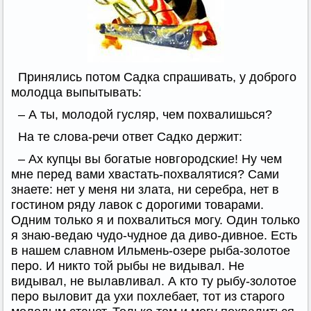
Принялись потом Садка спрашивать, у доброго
молодца выпытывать:
– А ты, молодой гусляр, чем похвалишься?
На те слова-речи ответ Садко держит:
– Ах купцы вы богатые новгородские! Ну чем
мне перед вами хвастать-похвалятися? Сами
знаете: нет у меня ни злата, ни серебра, нет в
гостином ряду лавок с дорогими товарами.
Одним только я и похвалиться могу. Один только
я знаю-ведаю чудо-чудное да диво-дивное. Есть
в нашем славном Ильмень-озере рыба-золотое
перо. И никто той рыбы не видывал. Не
видывал, не вылавливал. А кто ту рыбу-золотое
перо выловит да ухи похлебает, тот из старого