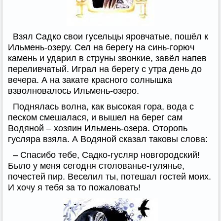
Взял Садко свои гусельцы яровчатые, пошёл к
Ильмень-озеру. Сел на берегу на синь-горюч
камень и ударил в струны звонкие, завёл напев
переливчатый. Играл на берегу с утра день до
вечера. А на закате красного солнышка
взволновалось Ильмень-озеро.
Поднялась волна, как высокая гора, вода с
песком смешалася, и вышел на берег сам
Водяной – хозяин Ильмень-озера. Оторопь
гусляра взяла. А Водяной сказал таковы слова:
– Спасибо тебе, Садко-гусляр новгородский!
Было у меня сегодня столованье-гулянье,
почестей пир. Веселил ты, потешал гостей моих.
И хочу я тебя за то пожаловать!