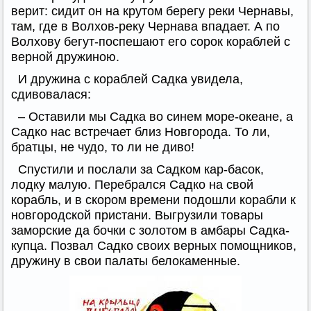
верит: сидит он на крутом берегу реки Чернавы,
там, где в Волхов-реку Чернава впадает. А по
Волхову бегут-поспешают его сорок кораблей с
верной дружиною.
И дружина с кораблей Садка увидела,
сдивовалася:
– Оставили мы Садка во синем море-океане, а
Садко нас встречает близ Новгорода. То ли,
братцы, не чудо, то ли не диво!
Спустили и послали за Садком кар-басок,
лодку малую. Перебрался Садко на свой
корабль, и в скором времени подошли корабли к
новгородской пристани. Выгрузили товары
заморские да бочки с золотом в амбары Садка-
купца. Позвал Садко своих верных помощников,
дружину в свои палаты белокаменные.