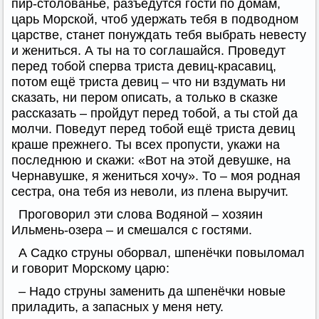
пир-столованье, разъедутся гости по домам,
царь Морской, чтоб удержать тебя в подводном
царстве, станет понуждать тебя выбрать невесту
и жениться. А ты на то соглашайся. Проведут
перед тобой сперва триста девиц-красавиц,
потом ещё триста девиц – что ни вздумать ни
сказать, ни пером описать, а только в сказке
рассказать – пройдут перед тобой, а ты стой да
молчи. Поведут перед тобой ещё триста девиц
краше прежнего. Ты всех пропусти, укажи на
последнюю и скажи: «Вот на этой девушке, на
Чернавушке, я жениться хочу». То – моя родная
сестра, она тебя из неволи, из плена выручит.
Проговорил эти слова Водяной – хозяин
Ильмень-озера – и смешался с гостями.
А Садко струны оборвал, шпенёчки повыломал
и говорит Морскому царю:
– Надо струны заменить да шпенёчки новые
приладить, а запасных у меня нету.