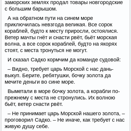
заморских землях продал товары новгородские
с большим барышом.
А на обратном пути на синем море
приключилась невзгода великая. Все сорок
кораблей, будто к месту приросли, остоялися.
Ветер мачты гнёт и снасти рвёт, бьёт морская
волна, а все сорок кораблей, будто на якорях
стоят, с места тронуться не могут.
И сказал Садко кормчим да команде судовой:
– Видно, требует царь Морской с нас дань-
выкуп. Берите, ребятушки, бочку золота да
мечите деньги во сине море.
Выметали в море бочку золота, а корабли по-
прежнему с места не стронулись. Их волною
бьёт, ветер снасти рвёт.
– Не принимает царь Морской нашего золота, –
проговорил Садко. – Не иначе, как требует с нас
живую душу себе.