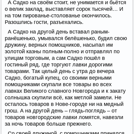
А Садко на своём стоит, не унимается и бьётся
о велик заклад, выставляет сорок тысячей… И
на том пированье-столованье окончилось.
Разошлись гости, разъехались.
А Садко на другой день вставал раным-
ранёшенько, умывался белёшенько, будил свою
дружину, верных помощников, насыпал им
золотой казны полным-полно и отправлял по
улицам торговым, а сам Садко пошёл в
гостиный ряд, где торгуют лавки дорогими
товарами. Так целый день с утра до вечера
Садко, богатый купец, со своими верными
помощниками скупали все товары во всех
лавках Великого славного Новгорода и к закату
солнышка скупили всё, как метлой замели. Не
осталось товаров в Нове-городе ни на медный
грош. А на другой день – глядь-поглядь – от
товаров новгородские лавки ломятся, навезли
за ночь товаров больше прежнего.
Со своей дружиной, с помощниками принялся