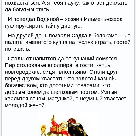
похвастаться. А я тебя научу, как ответ держать
да богатым стать.
И поведал Водяной – хозяин Ильмень-озера
гусляру-сироте тайну дивную.
На другой день позвали Садка в белокаменные
палаты именитого купца на гуслях играть, гостей
потешать.
Столы от напитков да от кушаний ломятся.
Пир-столованье вполпира, а гости, купцы
новгородские, сидят вполпьяна. Стали друг
перед другом хвастать: кто золотой казной-
богачеством, кто дорогими товарами, кто
добрым конём да шёлковым портом. Умный
хвалится отцом, матушкой, а неумный хвастает
молодой женой.