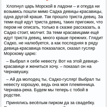
Хлопнул царь Морской в ладони – и откуда ни
возьмись пошли мимо Садка девицы-красавицы,
одна другой краше. Так прошло триста девиц. За
теми ещё идут триста девиц, таких пригожих, что
пером не описать, только в сказке рассказать, а
Садко стоит, молчит. За теми красавицами ещё
идут триста девиц, много краше прежних. Глядит
Садко, не налюбуется, а как последняя в ряду
девица-красавица показалася, сказал гусляр
Морскому царю:
– Выбрал я себе невесту. Вот на этой девице-
красавице и жениться хочу. – показал он на
Чернавушку.
– Ай да молодец ты, Садко-гусляр! Выбрал ты
невесту хорошую, ведь она моя племянница.
Чернава-река. Будем мы теперь с тобой в
родстве.
Принялись весёлым пирком да за свадебку.