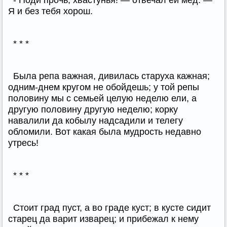
- Поди прочь, хвастунья! — отвечал ей мед. —
Я и без тебя хорош.
* * *
Была репа важная, дивилась старуха кажная;
одним-днем кругом не обойдешь; у той репы
половину мы с семьей целую неделю ели, а
другую половину другую неделю; корку
навалили да кобылу надсадили и телегу
обломили. Вот какая была мудрость недавно
утресь!
* * *
Стоит град пуст, а во граде куст; в кусте сидит
старец да варит изварец; и прибежал к нему