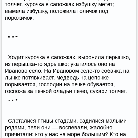
толчет, курочка в сапожках избушку метет;
вымела избушку, положила голичок под
порожичок.
* * *
Ходит курочка в сапожках, выронила перышко,
из перышка-то ядрышко; укатилось оно на
Иваново село. На Ивановом селе-то собачка на
лычке потявкивает, медведь на цепочке
порывается, господин на печке обувается,
госпожа за печкой оладьи печет, сухари толчет.
* * *
Слеталися птицы стадами, садилися малыми
рядами, пели они — воспевали, жалобно
причитали: кто у нас на море большим? Кто на