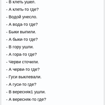
- В клеть ушел.
- А клеть-то где?
- Водой унесло.
- А вода-то где?
- Быки выпили.
- А быки-то где?
- В гору ушли.
- А гора-то где?
- Черви сточили.
- А черви-то где?
- Гуси выклевали.
- А гуси-то где?
- В вересняк1 ушли.
- А вересняк-то где?