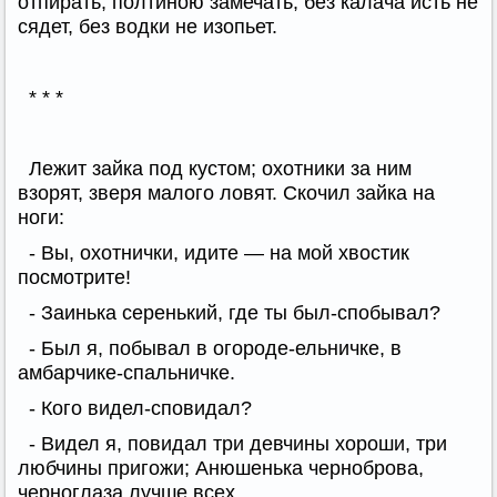
отпирать, полтиною замечать, без калача исть не
сядет, без водки не изопьет.
* * *
Лежит зайка под кустом; охотники за ним
взорят, зверя малого ловят. Скочил зайка на
ноги:
- Вы, охотнички, идите — на мой хвостик
посмотрите!
- Заинька серенький, где ты был-спобывал?
- Был я, побывал в огороде-ельничке, в
амбарчике-спальничке.
- Кого видел-сповидал?
- Видел я, повидал три девчины хороши, три
любчины пригожи; Анюшенька черноброва,
черноглаза лучше всех.