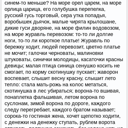
синем-то меньше? На море орел царем, на море
орлица царица, его голубушка перепелка,
русский гусь торговый, сера утка попадья,
воробышек дьячок, малые чирята крылошане,
дикие гуси дворяне, на море филин водовозом,
на море журавль перевозом: то-то ли долгие
ноги, то-то ли короткое платье! Журавль по
бережку ходит, людей перевозит, цветно платье
не мочит; галочки черноваты, малиновки
штуковаты, синички молодицы, касаточки красны
девицы; малая птица синица сенушко косить не
смогает, по корму скотинушку пускает; жаворон
воспевает, слышит весну красну, слышит лето
тепло: стала мать-рожь на колос метаться,
скотинушка в лес убираться; ворона-то вшивая,
понаплетка фальшивая, летом ворона по
суслонам, зимой ворона по дороге, каждого
следу перегребает, каждого братом называет;
сорока-то гостиная жена, хочет щепотко ходити,
с денежки на денежку ступать, рублем ворота