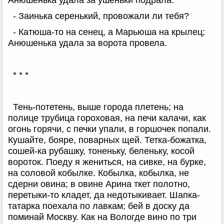
Анюшенька удала за ушеньки подрала.
- Заинька серенький, провожали ли тебя?
- Катюша-то на сенец, а Марьюша на крылец;
Анюшенька удала за ворота провела.
* * *
Тень-потетень, выше города плетень; на
полице трубица гороховая, на печи калачи, как
огонь горячи, с печки упали, в горшочек попали.
Кушайте, бояре, поварных щей. Тетка-божатка,
сошей-ка рубашку, тоненьку, беленьку, косой
вороток. Поеду я жениться, на сивке, на бурке,
на соловой кобылке. Кобылка, кобылка, не
сдерни овина; в овине Арина ткет полотно,
перетыки-то кладет, да недотыкивает. Шапка-
татарка поехала по лавкам; бей в доску да
поминай Москву. Как на Вологде вино по три