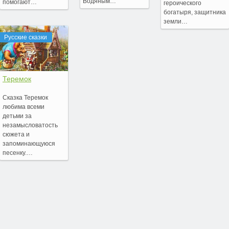
Водяным…
помогают…
героического
богатыря, защитника
земли…
Русские сказки
Теремок
Сказка Теремок
любима всеми
детьми за
незамысловатость
сюжета и
запоминающуюся
песенку.…