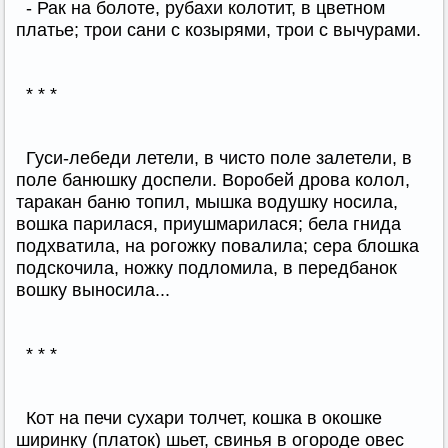
- Рак на болоте, рубахи колотит, в цветном
платье; трои сани с козырями, трои с вычурами.
* * *
Гуси-лебеди летели, в чисто поле залетели, в
поле банюшку доспели. Воробей дрова колол,
таракан баню топил, мышка водушку носила,
вошка парилася, приушмарилася; бела гнида
подхватила, на рогожку повалила; сера блошка
подскочила, ножку подломила, в передбанок
вошку выносила...
* * *
Кот на печи сухари толчет, кошка в окошке
ширинку (платок) шьет, свинья в огороде овес