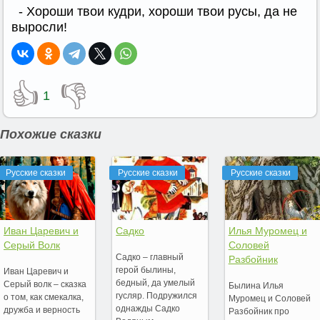
- Хороши твои кудри, хороши твои русы, да не
выросли!
👍
👎
1
Похожие сказки
Русские сказки
Русские сказки
Русские сказки
Иван Царевич и
Садко
Илья Муромец и
Серый Волк
Соловей
Садко – главный
Разбойник
герой былины,
Иван Царевич и
бедный, да умелый
Серый волк – сказка
Былина Илья
гусляр. Подружился
о том, как смекалка,
Муромец и Соловей
однажды Садко
дружба и верность
Разбойник про