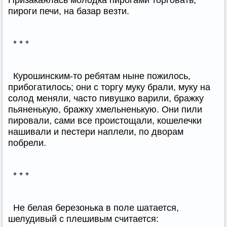
Призакаялась молодка пирогами торговать,
пироги печи, на базар везти.
* * *
Курошинским-то ребятам ныне пожилось,
прибогатилось; они с торгу муку брали, муку на
солод меняли, часто пивушко варили, бражку
пьяненькую, бражку хмельненькую. Они пили
пировали, сами все проистощали, кошелечки
нашивали и пестери наплели, по дворам
побрели.
* * *
Не белая березонька в поле шатается,
шелудивый с плешивым считается: