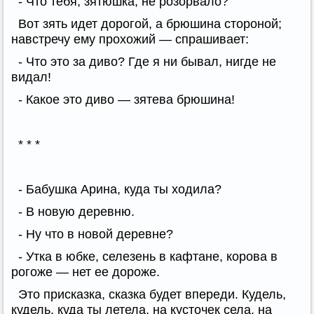
- Что тебя, зятюшка, не розорвало?
Вот зять идет дорогой, а брюшина стороной;
навстречу ему прохожий — спрашивает:
- Что это за диво? Где я ни бывал, нигде не
видал!
- Какое это диво — зятева брюшина!
* * *
- Бабушка Арина, куда ты ходила?
- В новую деревню.
- Ну что в новой деревне?
- Утка в юбке, селезень в кафтане, корова в
рогоже — нет ее дороже.
Это присказка, сказка будет впереди. Кудель,
кудель, куда ты летела, на кусточек села, на