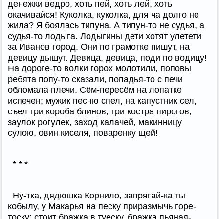
денежки ведро, хоть пей, хоть лей, хоть
окачивайся! Куколка, куколка, для ча долго не
жила? Я боялась типуна. А типун-то не судья, а
судья-то лодыга. Лодыгины дети хотят улетети
за Иванов город. Они по грамотке пишут, на
девицу дышут. Девица, девица, поди по водицу!
На дороге-то волки горох молотили, поповы
ребята попу-то сказали, попадья-то с печи
обломала плечи. Сём-пересём на лопатке
испечен; мужик песню спел, на капустник сел,
съел три короба блинов, три костра пирогов,
заулок рогулек, заход калачей, макинницу
сулою, овин киселя, поваренку щей!
* * *
Ну-тка, дядюшка Корнило, запрягай-ка ты
кобылу, у Макарья на песку приразмычь горе-
тоску: стоит бражка в туеску, бражка пьяная-