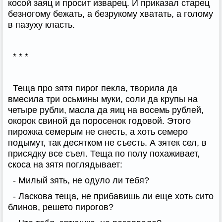
косой заяц и просит изварец. И приказал старец
безногому бежать, а безрукому хватать, а голому
в пазуху класть.
* * *
Теща про зятя пирог пекла, творила да
вмесила три осьмины муки, соли да крупы на
четыре рубли, масла да яиц на восемь рублей,
окорок свиной да поросенок годовой. Этого
пирожка семерым не снесть, а хоть семеро
подымут, так десятком не съесть. А зятек сел, в
присядку все съел. Теща по полу похаживает,
скоса на зятя поглядывает:
- Милый зять, не одуло ли тебя?
- Ласкова теща, не прибавишь ли еще хоть сито
блинов, решето пирогов?