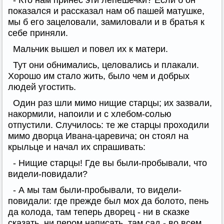
- Кто нам принес эти лепешечки? Если б он
показался и рассказал нам об пашей матушке,
мы б его зацеловали, замиловали и в братья к
себе приняли.
Мальчик вышел и повел их к матери.
Тут они обнимались, целовались и плакали.
Хорошо им стало жить, было чем и добрых
людей угостить.
Один раз шли мимо нищие старцы; их зазвали,
накормили, напоили и с хлебом-солью
отпустили. Случилось: те же старцы проходили
мимо дворца Ивана-царевича; он стоял на
крыльце и начал их спрашивать:
- Нищие старцы! Где вы были-пробывали, что
видели-повидали?
- А мы там были-пробывали, то видели-
повидали: где прежде был мох да болото, пень
да колода, там теперь дворец - ни в сказке
сказать, ни пером написать, там сад - во всем