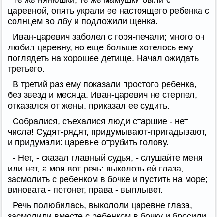
Те же нянюшки, те же мамушки были с
царевной, опять украли ее настоящего ребенка с
солнцем во лбу и подложили щенка.
Иван-царевич заболел с горя-печали; много он
любил царевну, но еще больше хотелось ему
поглядеть на хорошее детище. Начал ожидать
третьего.
В третий раз ему показали простого ребенка,
без звезд и месяца. Иван-царевич не стерпел,
отказался от жены, приказал ее судить.
Собралися, съехалися люди старшие - нет
числа! Судят-рядят, придумывают-пригадывают,
и придумали: царевне отрубить голову.
- Нет, - сказал главный судья, - слушайте меня
или нет, а моя вот речь: выколоть ей глаза,
засмолить с ребенком в бочке и пустить на море;
виновата - потонет, права - выплывет.
Речь полюбилась, выкололи царевне глаза,
засмолили вместе с ребенком в бочку и бросили