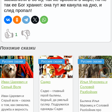
так ее Бог хранил: она тут же канула на дно, и
след пропал!
👍
👎
1
Похожие сказки
Русские сказки
Русские сказки
Русские сказки
Иван Царевич и
Садко
Илья Муромец и
Серый Волк
Соловей
Садко – главный
Разбойник
герой былины,
Иван Царевич и
бедный, да умелый
Серый волк – сказка
Былина Илья
гусляр. Подружился
о том, как смекалка,
Муромец и Соловей
однажды Садко
дружба и верность
Разбойник про