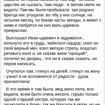
царстве не сыскать, там люди - в белом свете не
видать! Там мы были-пробывали, три родных
братца нас угощали: во лбу у них солнце, на
затылке месяц, по бокам часты звезды, и живет с
ними и любуется на них мать-царевна
прекрасная.
Выслушал Иван-царевич и задумался...
кольнуло его в грудь, забилося сердце; снял он
свой верный меч, взял меткую стрелу, оседлал
ретивого коня и, не сказав жене “прощай!”,
полетел во дворец - что ни в сказке сказать, ни
пером написать.
Очутился там, глянул на детей, глянул на жену
- узнал и не вспомнился от радости - душа
просветлела!
В это время я там была, мед-вино пила, все
видела, всем было очень весело, горько только
одной старшей сестре, которую так же
засмолили в бочку, так же бросили в море, но не