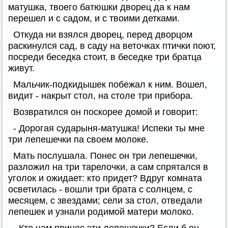
матушка, твоего батюшки дворец да к нам
перешел и с садом, и с твоими детками.
Откуда ни взялся дворец, перед дворцом
раскинулся сад, в саду на веточках птички поют,
посреди беседка стоит, в беседке три братца
живут.
Мальчик-подкидышек побежал к ним. Вошел,
видит - накрыт стол, на столе три прибора.
Возвратился он поскорее домой и говорит:
- Дорогая сударыня-матушка! Испеки ты мне
три лепешечки па своем молоке.
Мать послушала. Понес он три лепешечки,
разложил на три тарелочки, а сам спрятался в
уголок и ожидает: кто придет? Вдруг комната
осветилась - вошли три брата с солнцем, с
месяцем, с звездами; сели за стол, отведали
лепешек и узнали родимой матери молоко.