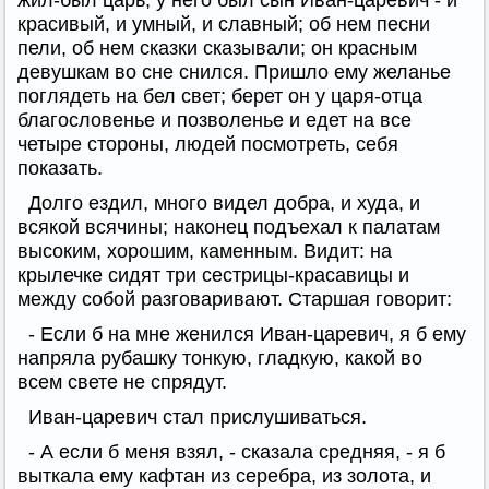
жил-был царь, у него был сын Иван-царевич - и
красивый, и умный, и славный; об нем песни
пели, об нем сказки сказывали; он красным
девушкам во сне снился. Пришло ему желанье
поглядеть на бел свет; берет он у царя-отца
благословенье и позволенье и едет на все
четыре стороны, людей посмотреть, себя
показать.
Долго ездил, много видел добра, и худа, и
всякой всячины; наконец подъехал к палатам
высоким, хорошим, каменным. Видит: на
крылечке сидят три сестрицы-красавицы и
между собой разговаривают. Старшая говорит:
- Если б на мне женился Иван-царевич, я б ему
напряла рубашку тонкую, гладкую, какой во
всем свете не спрядут.
Иван-царевич стал прислушиваться.
- А если б меня взял, - сказала средняя, - я б
выткала ему кафтан из серебра, из золота, и