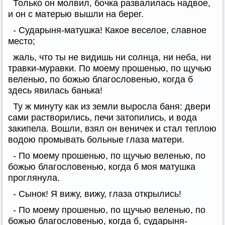
Только он молвил, бочка развалилась надвое,
и он с матерью вышли на берег.
- Сударыня-матушка! Какое веселое, славное
место;
жаль, что ты не видишь ни солнца, ни неба, ни
травки-муравки. По моему прошенью, по щучью
веленью, по божью благословенью, когда б
здесь явилась банька!
Ту ж минуту как из земли выросла баня: двери
сами растворились, печи затопились, и вода
закипела. Вошли, взял он веничек и стал теплою
водою промывать больные глаза матери.
- По моему прошенью, по щучью веленью, по
божью благословенью, когда б моя матушка
проглянула.
- Сынок! Я вижу, вижу, глаза открылись!
- По моему прошенью, по щучью веленью, по
божью благословенью, когда б, сударыня-