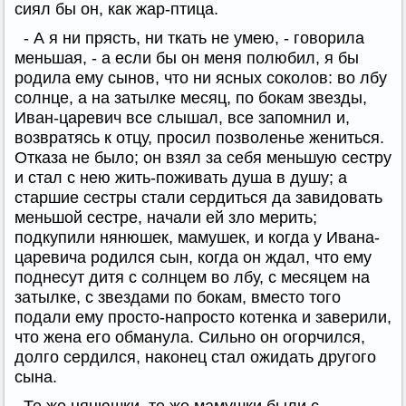
сиял бы он, как жар-птица.
- А я ни прясть, ни ткать не умею, - говорила
меньшая, - а если бы он меня полюбил, я бы
родила ему сынов, что ни ясных соколов: во лбу
солнце, а на затылке месяц, по бокам звезды,
Иван-царевич все слышал, все запомнил и,
возвратясь к отцу, просил позволенье жениться.
Отказа не было; он взял за себя меньшую сестру
и стал с нею жить-поживать душа в душу; а
старшие сестры стали сердиться да завидовать
меньшой сестре, начали ей зло мерить;
подкупили нянюшек, мамушек, и когда у Ивана-
царевича родился сын, когда он ждал, что ему
поднесут дитя с солнцем во лбу, с месяцем на
затылке, с звездами по бокам, вместо того
подали ему просто-напросто котенка и заверили,
что жена его обманула. Сильно он огорчился,
долго сердился, наконец стал ожидать другого
сына.