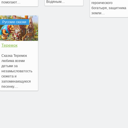
Водяным…
помогают…
героического
богатыря, защитника
земли…
Русские сказки
Теремок
Сказка Теремок
любима всеми
детьми за
незамысловатость
сюжета и
запоминающуюся
песенку.…