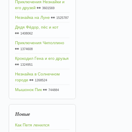
Приключения Незнайки и
его друзей
👀
3601569
Незнайка на Луне
👀
1525787
Дядя Фёдор, пёс и кот
👀
1408062
Приключения Чиполлино
👀
1374608
Крокодил Гена и его друзья
👀
1324951
Незнайка в Солнечном
городе
👀
1268524
Мышонок Пик
👀
744884
Новые
Как Петя ленился