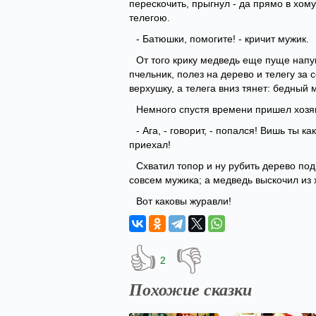
перескочить, прыгнул - да прямо в хомут
телегою.
- Батюшки, помогите! - кричит мужик.
От того крику медведь еще пуще напуг
пчельник, полез на дерево и телегу за 
верхушку, а телега вниз тянет: бедный 
Немного спустя времени пришел хозя
- Ага, - говорит, - попался! Вишь ты 
приехал!
Схватил топор и ну рубить дерево по
совсем мужика; а медведь выскочил из х
Вот каковы журавли!
👍
👎
2
Похожие сказки