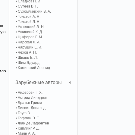
Сладков Н. И.
Сутеев В. Г.
Сухомлинский В. А.
Толстой А. Н.
Толстой Л. Н.
на
Успенский Э. Н.
мую
Ушинский К. Д.
Цыферов Г. М.
Чарская Л. А.
Чарушин Е. И.
Чехов А. П.
Шварц Е. Л.
Шим Эдуард
Каминский Леонид
ило
Зарубежные авторы
Андерсен Г. Х.
Астрид Линдгрен
Братья Гримм
Биссет Дональд
Гауф В.
Гофман Э. Т.
Жан де Лафонтен
Киплинг Р. Д.
Милн А. А.