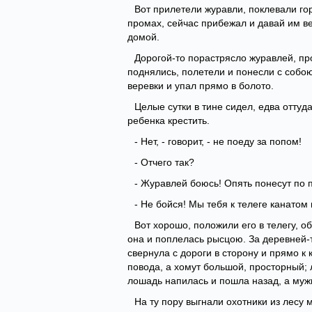
Вот прилетели журавли, поклевали гор
промах, сейчас прибежал и давай им ве
домой.
Дорогой-то порастрясло журавлей, пр
поднялись, полетели и понесли с собою
веревки и упал прямо в болото.
Целые сутки в тине сидел, едва оттуд
ребенка крестить.
- Нет, - говорит, - не поеду за попом!
- Отчего так?
- Журавлей боюсь! Опять понесут по п
- Не бойся! Мы тебя к телеге канатом
Вот хорошо, положили его в телегу, о
она и поплелась рысцою. За деревней-т
свернула с дороги в сторону и прямо к 
повода, а хомут большой, просторный; 
лошадь напилась и пошла назад, а мужи
На ту пору выгнали охотники из лесу 