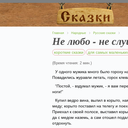
Главная
Народные
Русские сказки
Не любо - не сл
короткие сказки
для самых маленьки
(Время чтения: 2 мин.)
У одного мужика много было гороху н
Повадились журавли летать, горох клев
“Постой, - вздумал мужик, - я вам пе
ноги!”
Купил ведро вина, вылил в корыто, н
меду; корыто поставил на телегу и поех
Приехал к своей полосе, выставил коры
да с медом наземь, а сам отошел пода
отдохнуть.