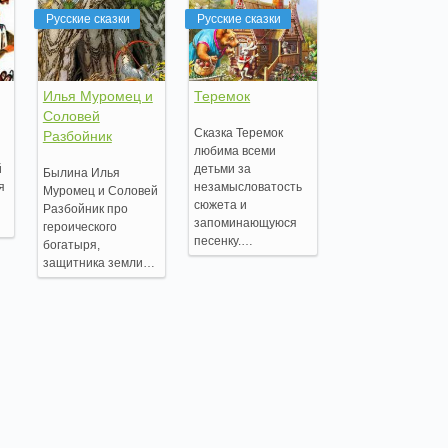
Русские сказки
Русские сказки
Илья Муромец и
Теремок
Соловей
Сказка Теремок
Разбойник
любима всеми
й
детьми за
Былина Илья
я
незамысловатость
Муромец и Соловей
сюжета и
Разбойник про
запоминающуюся
героического
песенку.…
богатыря,
защитника земли…