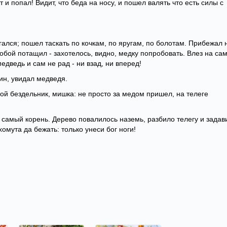
 и попал! Видит, что беда на носу, и пошел валять что есть силы с
ался; пошел таскать по кочкам, по яругам, по болотам. Прибежал 
собой потащил - захотелось, видно, медку попробовать. Влез на са
медведь и сам не рад - ни взад, ни вперед!
ин, увидал медведя.
какой бездельник, мишка: не просто за медом пришел, на телеге
д самый корень. Дерево повалилось наземь, разбило телегу и задав
омута да бежать: только унеси бог ноги!