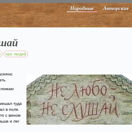
Народные
Авторские
ушай
х
про людей
асеяно.
ать.
реломаю
амешал туда
ал в поле.
то с вином
льше и лег