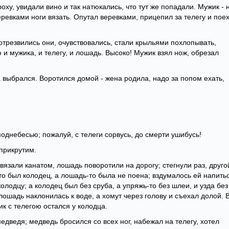
оху, увидали вино и так натюкались, что тут же попадали. Мужик - 
ревками ноги вязать. Опутал веревками, прицепил за телегу и пое
отрезвились они, очувствовались, стали крыльями похлопывать,
 и мужика, и телегу, и лошадь. Высоко! Мужик взял нож, обрезал
а выбрался. Воротился домой - жена родила, надо за попом ехать,
однебесью; пожалуй, с телеги сорвусь, до смерти ушибусь!
 прикрутим.
бвязали канатом, лошадь поворотили на дорогу; стегнули раз, друго
о был колодец, а лошадь-то была не поена; вздумалось ей напитьс
колодцу; а колодец был без сруба, а упряжь-то без шлеи, и узда без
лошадь наклонилась к воде, а хомут через голову и съехал долой. 
к с телегою остался у колодца.
медведя; медведь бросился со всех ног, набежал на телегу, хотел