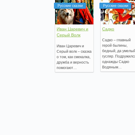
Русские сказки
Русские сказки
Иван Царевич и
Садко
Серый Волк
Садко – главный
герой былины,
Иван Царевич и
бедный, да умелы
Серый волк – сказка
гусляр. Подружилс
о том, как смекалка,
однажды Садко
дружба и верность
Водяным…
помогают…