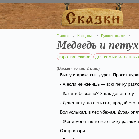
Главная
Народные
Русские сказки
Медведь и петух
короткие сказки
для самых маленьки
(Время чтения: 2 мин.)
Был у старика сын дурак. Просит дура
- А если не женишь — всю печку разл
- Как я тебя женю? У нас денег нету.
- Денег нету, да есть вол; продай его 
Вол услыхал, в лес убежал. Дурак опят
- Жени меня, не то всю печку разлом
Отец говорит: