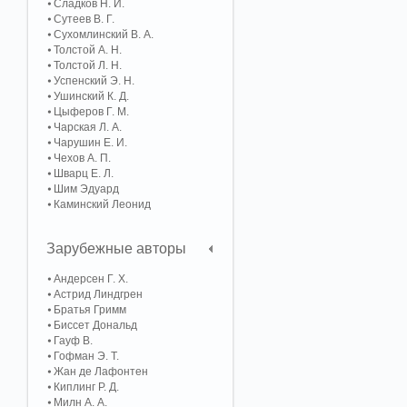
Сладков Н. И.
Сутеев В. Г.
Сухомлинский В. А.
Толстой А. Н.
Толстой Л. Н.
Успенский Э. Н.
Ушинский К. Д.
Цыферов Г. М.
Чарская Л. А.
Чарушин Е. И.
Чехов А. П.
Шварц Е. Л.
Шим Эдуард
Каминский Леонид
Зарубежные авторы
Андерсен Г. Х.
Астрид Линдгрен
Братья Гримм
Биссет Дональд
Гауф В.
Гофман Э. Т.
Жан де Лафонтен
Киплинг Р. Д.
Милн А. А.