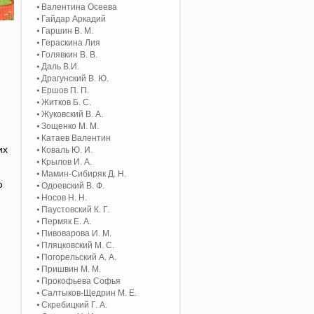
Валентина Осеева
Гайдар Аркадий
Гаршин В. М.
Гераскина Лия
Голявкин В. В.
Даль В.И.
Драгунский В. Ю.
Ершов П. П.
Житков Б. С.
Жуковский В. А.
Зощенко М. М.
Катаев Валентин
их
Коваль Ю. И.
Крылов И. А.
Мамин-Сибиряк Д. Н.
о
Одоевский В. Ф.
Носов Н. Н.
Паустовский К. Г.
Пермяк Е. А.
Пивоварова И. М.
Пляцковский М. С.
Погорельский А. A.
Пришвин М. М.
Прокофьева Софья
Салтыков-Щедрин М. Е.
Скребицкий Г. А.