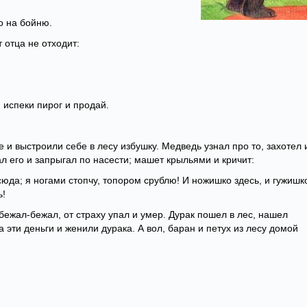
го на бойню.
 отца не отходит:
о, испеки пирог и продай.
е и выстроили себе в лесу избушку. Медведь узнал про то, захотел 
ал его и запрыгал по насести; машет крыльями и кричит:
 сюда; я ногами стопчу, топором срублю! И ножишко здесь, и гужишк
ь!
бежал-бежал, от страху упал и умер. Дурак пошел в лес, нашел
а эти деньги и женили дурака. А вол, баран и петух из лесу домой