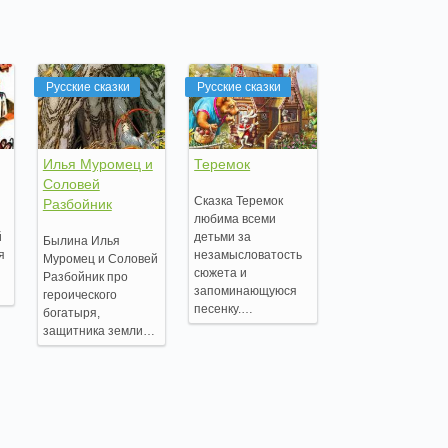
Русские сказки
Русские сказки
Илья Муромец и
Теремок
Соловей
Сказка Теремок
Разбойник
любима всеми
й
детьми за
Былина Илья
я
незамысловатость
Муромец и Соловей
сюжета и
Разбойник про
запоминающуюся
героического
песенку.…
богатыря,
защитника земли…