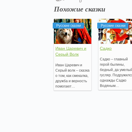
Похожие сказки
Русские сказки
Русские сказки
Иван Царевич и
Садко
Серый Волк
Садко – главный
герой былины,
Иван Царевич и
бедный, да умелы
Серый волк – сказка
гусляр. Подружилс
о том, как смекалка,
однажды Садко
дружба и верность
Водяным…
помогают…