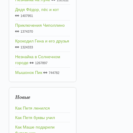
1525111
Дядя Фёдор, пёс и кот
👀
1407951
Приключения Чиполлино
👀
1374370
Крокодил Гена и его друзья
👀
1324333
Незнайка в Солнечном
городе
👀
1267897
Мышонок Пик
👀
744782
Новые
Как Петя ленился
Как Петя буквы учил
Как Маше подарили