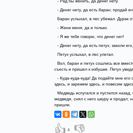
- Рад бы женить, да денег нету.
- Денег нету, да есть баран; продай е
Баран услыхал, в лес убежал. Дурак от
- Жени меня, да и только.
- Я же тебе говорю, что денег нет!
- Денег нету, да есть петух; заколи ег
Петух услыхал, в лес улетал.
Вол, баран и петух сошлись все вмест
съесть и пришел к избушке. Петух увид
- Куда-куда-куда! Да подайте мне его
здесь, и зарежем здесь, и повесим здес
Медведь испугался и пустился назад, 
медведя, снял с него шкуру и продал; н
пришли.
👍
👎
4