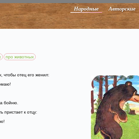
Народные
Авторские
х
про животных
к, чтобы отец его женил:
омаю!
на бойню.
ь пристает к отцу:
аю!