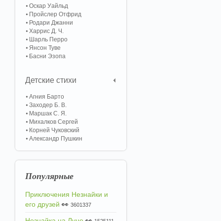
Оскар Уайльд
Пройслер Отфрид
Родари Джанни
Харрис Д. Ч.
Шарль Перро
Янсон Туве
Басни Эзопа
Детские стихи
Агния Барто
Заходер Б. В.
Маршак С. Я.
Михалков Сергей
Корней Чуковский
Александр Пушкин
Популярные
Приключения Незнайки и
его друзей
👀
3601337
Незнайка на Луне
👀