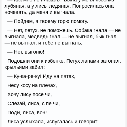
лубяная, а у лисы ледяная. Попросилась она
ночевать, да меня и выгнала.
— Пойдем, я твоему горю помогу.
— Нет, петух, не поможешь. Собака гнала — не
выгнала, медведь гнал — не выгнал, бык гнал
— не выгнал, и тебе не выгнать.
— Нет, выгоню!
Подошли они к избенке. Петух лапами затопал,
крыльями забил:
— Ку-ка-ре-ку! Иду на пятах,
Несу косу на плечах,
Хочу лису посe чи,
Слезай, лиса, с пe чи,
Поди, лиса, вон!
Лиса услыхала, испугалась и говорит: