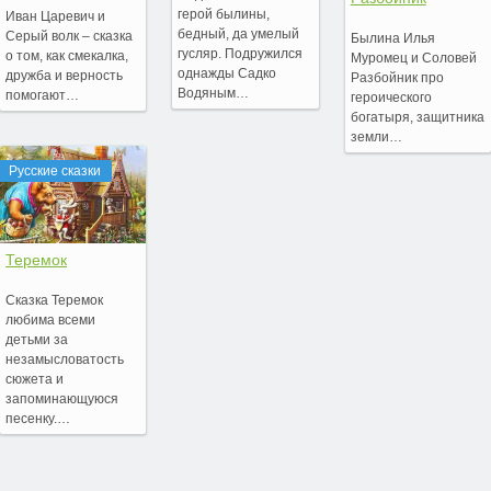
герой былины,
Иван Царевич и
бедный, да умелый
Серый волк – сказка
Былина Илья
гусляр. Подружился
о том, как смекалка,
Муромец и Соловей
однажды Садко
дружба и верность
Разбойник про
Водяным…
помогают…
героического
богатыря, защитника
земли…
Русские сказки
Теремок
Сказка Теремок
любима всеми
детьми за
незамысловатость
сюжета и
запоминающуюся
песенку.…