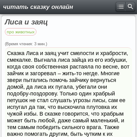
читать сказку онлайн
Лиса и заяц
про животных
(Время чтения: 3 мин.)
Сказка Лиса и заяц учит смелости и храбрости,
смекалке. Выгнала лиса зайца из его избушки,
когда своя собственная растаяла по весне, вот
зайчик и загоревал – жить-то негде. Многие
звери пытались помочь зайчику вернуться
домой, да лиса их пугала, убегали они
подобру-поздорову. Только один храбрый
петушок не стал слушать угрозы лисы, сам ее
испугал да так, что выскочила плутовка их
чужой избы. В сказке говорится, что храбрым
может быть любой, даже самый маленький, и
тем самым победить сильного врага. Также
важно помогать другим, быть чутким к их