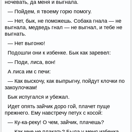
ночевать, да меня и выгнала.
— Пойдем, я твоему горю помогу.
— Нет, бык, не поможешь. Собака гнала — не
выгнала, медведь гнал — не выгнал, и тебе не
выгнать.
— Нет выгоню!
Подошли они к избенке. Бык как заревел:
— Поди, лиса, вон!
А лиса им с печи:
— Как выскочу, как выпрыгну, пойдут клочки по
закоулочкам!
Бык испугался и убежал.
Идет опять зайчик дорo гой, плачет пуще
прежнего. Ему навстречу петух с косой:
— Ку-ка-реку! О чем, зайчик, плачешь?
— Как мне не плакать? Была у меня избенка