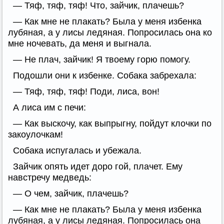
— Тяф, тяф, тяф! Что, зайчик, плачешь?
— Как мне не плакать? Была у меня избенка
лубяная, а у лисы ледяная. Попросилась она ко
мне ночевать, да меня и выгнала.
— Не плач, зайчик! Я твоему горю помогу.
Подошли они к избенке. Собака забрехала:
— Тяф, тяф, тяф! Поди, лиса, вон!
А лиса им с печи:
— Как выскочу, как выпрыгну, пойдут клочки по
закоулочкам!
Собака испугалась и убежала.
Зайчик опять идет дорo гой, плачет. Ему
навстречу медведь:
— О чем, зайчик, плачешь?
— Как мне не плакать? Была у меня избенка
лубяная, а у лисы ледяная. Попросилась она