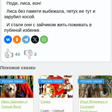
Поди, лиса, вон!
Лиса без памяти выбежала, петух ее тут и
зарубил косой.
И стали они с зайчиком жить-поживать в
лубяной избенке.
👍
👎
44
3
Похожие сказки
Русские сказки
Русские сказки
Русские сказки
Иван Царевич и
Садко
Илья Муромец и
Серый Волк
Соловей
Садко – главный
Разбойник