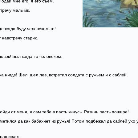
 Подай мне его, я его съем.
тречу мальчик.
ще когда буду человеком-то!
 навстречу старик.
ловек! Был когда-то человеком.
ка нигде! Шел, шел лев, встретил солдата с ружьем и с саблей.
Отойди от меня, я сам тебе в пасть кинусь. Разинь пасть пошире!
метился да как бабахнет из ружья! Потом подбежал да саблей ухо 
прашивает: