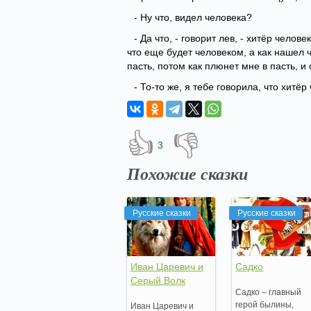
- Ну что, видел человека?
- Да что, - говорит лев, - хитёр челове
что еще будет человеком, а как нашел ч
пасть, потом как плюнет мне в пасть, и
- То-то же, я тебе говорила, что хитёр 
👍
👎
3
Похожие сказки
Русские сказки
Русские сказки
Иван Царевич и
Садко
Серый Волк
Садко – главный
герой былины,
Иван Царевич и