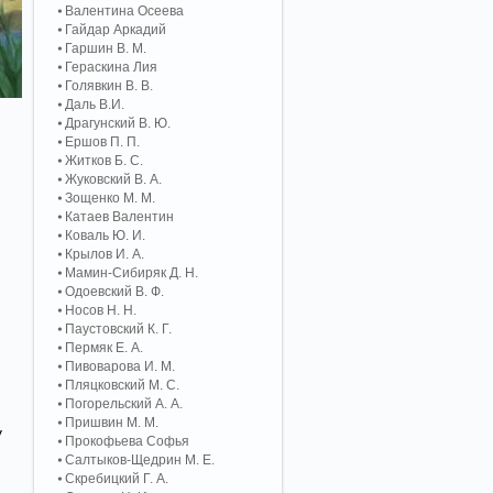
Валентина Осеева
Гайдар Аркадий
Гаршин В. М.
Гераскина Лия
Голявкин В. В.
Даль В.И.
Драгунский В. Ю.
Ершов П. П.
Житков Б. С.
Жуковский В. А.
Зощенко М. М.
Катаев Валентин
Коваль Ю. И.
Крылов И. А.
Мамин-Сибиряк Д. Н.
Одоевский В. Ф.
Носов Н. Н.
Паустовский К. Г.
Пермяк Е. А.
Пивоварова И. М.
Пляцковский М. С.
Погорельский А. A.
Пришвин М. М.
у
Прокофьева Софья
Салтыков-Щедрин М. Е.
Скребицкий Г. А.