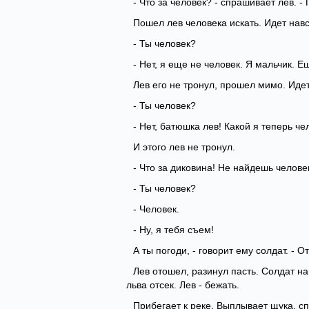
- Что за человек? - спрашивает лев. -
Пошел лев человека искать. Идет навс
- Ты человек?
- Нет, я еще не человек. Я мальчик. Е
Лев его не тронул, прошел мимо. Идет
- Ты человек?
- Нет, батюшка лев! Какой я теперь че
И этого лев не тронул.
- Что за диковина! Не найдешь челове
- Ты человек?
- Человек.
- Ну, я тебя съем!
А ты погоди, - говорит ему солдат. - 
Лев отошел, разинул пасть. Солдат на
льва отсек. Лев - бежать.
Прибегает к реке. Выплывает щука, с