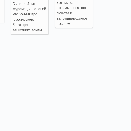
й
детьми за
Былина Илья
я
незамысловатость
Муромец и Соловей
сюжета и
Разбойник про
запоминающуюся
героического
песенку.…
богатыря,
защитника земли…