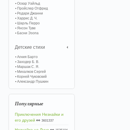
Оскар Уайльд
Пройслер Отфрид
Родари Джанни
Харрис Д. Ч.
Шарль Перро
Янсон Туве
Басни Эзопа
Детские стихи
Агния Барто
Заходер Б. В.
Маршак С. Я.
Михалков Сергей
Корней Чуковский
Александр Пушкин
Популярные
Приключения Незнайки и
его друзей
👀
3601337
Незнайка на Луне
👀