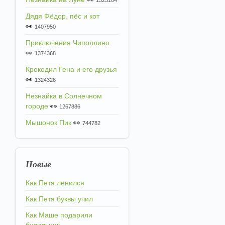
1525104
Дядя Фёдор, пёс и кот
👀
1407950
Приключения Чиполлино
👀
1374368
Крокодил Гена и его друзья
👀
1324326
Незнайка в Солнечном
городе
👀
1267886
Мышонок Пик
👀
744782
Новые
Как Петя ленился
Как Петя буквы учил
Как Маше подарили