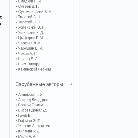
Сладков Н. И.
Сутеев В. Г.
Сухомлинский В. А.
т,
Толстой А. Н.
Толстой Л. Н.
ь
Успенский Э. Н.
Ушинский К. Д.
Цыферов Г. М.
Чарская Л. А.
Чарушин Е. И.
Чехов А. П.
Шварц Е. Л.
Шим Эдуард
Каминский Леонид
Зарубежные авторы
Андерсен Г. Х.
Астрид Линдгрен
Братья Гримм
Биссет Дональд
Гауф В.
Гофман Э. Т.
Жан де Лафонтен
Киплинг Р. Д.
Милн А. А.