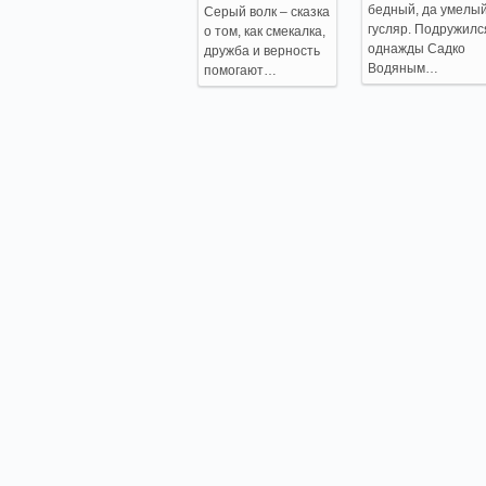
бедный, да умелы
Серый волк – сказка
гусляр. Подружилс
о том, как смекалка,
однажды Садко
дружба и верность
Водяным…
помогают…