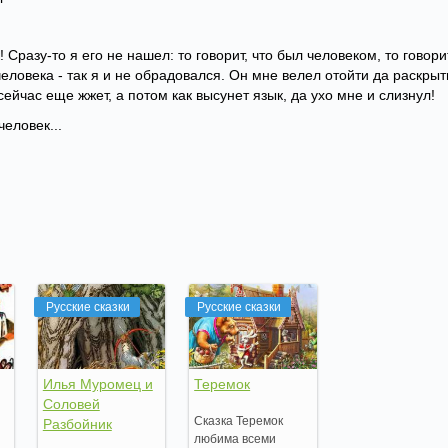
к! Сразу-то я его не нашел: то говорит, что был человеком, то говори
еловека - так я и не обрадовался. Он мне велел отойти да раскрыт
 сейчас еще жжет, а потом как высунет язык, да ухо мне и слизнул!
человек...
Русские сказки
Русские сказки
Илья Муромец и
Теремок
Соловей
Сказка Теремок
Разбойник
любима всеми