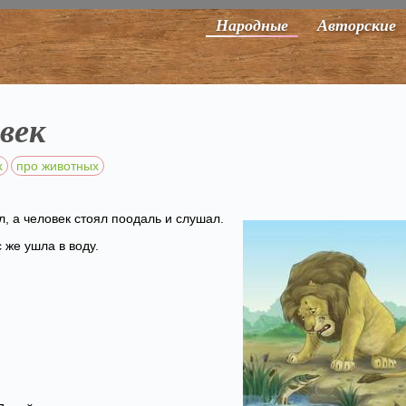
Народные
Авторские
овек
х
про животных
л, а человек стоял поодаль и слушал.
 же ушла в воду.