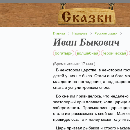
Главная
Народные
Русские сказки
Иван Быкович
богатыри
волшебная
героическая
(Время чтения: 17 мин.)
В некотором царстве, в некотором го
детей у них не было. Стали они бога м
младости на поглядение, а под старост
спать и уснули крепким сном.
Во сне им привиделось, что недалеко 
златоперый ерш плавает; коли царица е
забеременеть. Просыпались царь с цари
стали им рассказывать свой сон. Мамки 
привиделось, то и наяву может случить
Царь призвал рыбаков и строго наказ