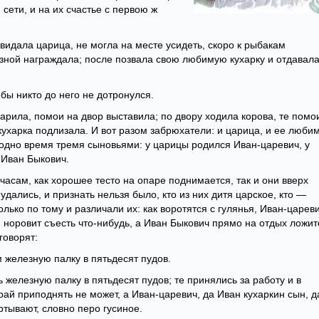
сети, и на их счастье с первою ж
увидала царица, не могла на месте усидеть, скоро к рыбакам
азной награждала; после позвала свою любимую кухарку и отдавал
тобы никто до него не дотронулся.
арила, помои на двор выставила; по двору ходила корова, те помо
кухарка подлизала. И вот разом забрюхатели: и царица, и ее люби
в одно время тремя сыновьями: у царицы родился Иван-царевич, у
 Иван Быкович.
 часам, как хорошее тесто на опаре поднимается, так и они вверх
удались, и признать нельзя было, кто из них дитя царское, кто —
олько по тому и различали их: как воротятся с гулянья, Иван-царев
 норовит съесть что-нибудь, а Иван Быкович прямо на отдых ложит
говорят:
железную палку в пятьдесят пудов.
 железную палку в пятьдесят пудов; те принялись за работу и в
рай приподнять не может, а Иван-царевич, да Иван кухаркин сын, д
тывают, словно перо гусиное.