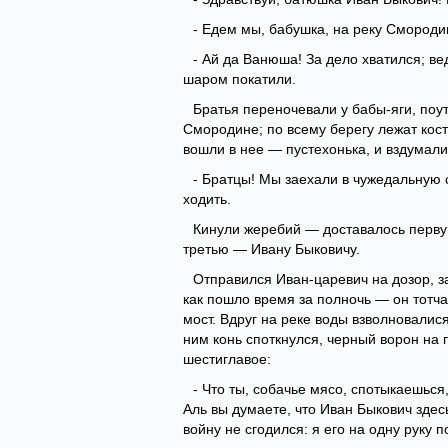
- Едем мы, бабушка, на реку Смородин
- Ай да Ванюша! За дело хватился; ве
шаром покатили.
Братья переночевали у бабы-яги, поут
Смородине; по всему берегу лежат кост
вошли в нее — пустехонька, и вздумали
- Братцы! Мы заехали в чужедальную 
ходить.
Кинули жеребий — доставалось первую
третью — Ивану Быковичу.
Отправился Иван-царевич на дозор, за
как пошло время за полночь — он тотча
мост. Вдруг на реке воды взволновалис
ним конь споткнулся, черный ворон на 
шестиглавое:
- Что ты, собачье мясо, спотыкаешься
Аль вы думаете, что Иван Быкович здес
войну не сгодился: я его на одну руку 