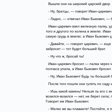
Вышли они на широкий царский двор.
- Ну, братцы, — говорит Иван-цареви
- Ладно, — отвечал Иван Быкович, — б
Иван-царевич взял железную палку, у
того и другого по колена в землю. Ива
самую грудь в землю; а Иван Быкович 
- Давайте, — говорит царевич, — еще
забросит — тот будет больший брат.
- Ну что ж, бросай ты!
Иван-царевич бросил — палка через ч
полчаса упала, а Иван Быкович бросил 
- Ну, Иван Быкович! Будь ты большой б
После того пошли они гулять по саду
- Ишь какой камень! Нельзя ль его с 
возился-возился — нет, не берет сила;
Говорит им Иван Быкович:
- Мелко же вы плаваете! Постойте, я 