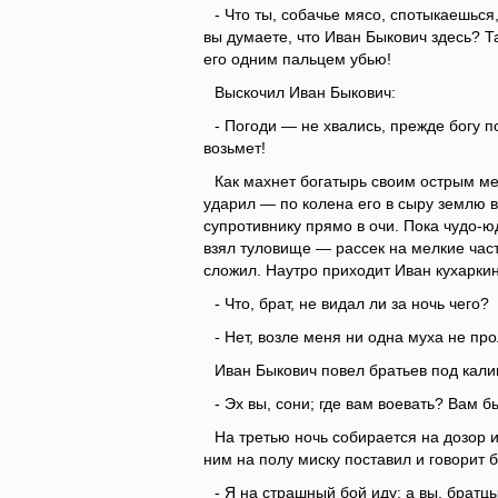
- Что ты, собачье мясо, спотыкаешься
вы думаете, что Иван Быкович здесь? Та
его одним пальцем убью!
Выскочил Иван Быкович:
- Погоди — не хвались, прежде богу 
возьмет!
Как махнет богатырь своим острым меч
ударил — по колена его в сыру землю в
супротивнику прямо в очи. Пока чудо-ю
взял туловище — рассек на мелкие част
сложил. Наутро приходит Иван кухаркин
- Что, брат, не видал ли за ночь чего?
- Нет, возле меня ни одна муха не пр
Иван Быкович повел братьев под кали
- Эх вы, сони; где вам воевать? Вам б
На третью ночь собирается на дозор и
ним на полу миску поставил и говорит 
- Я на страшный бой иду; а вы, братц