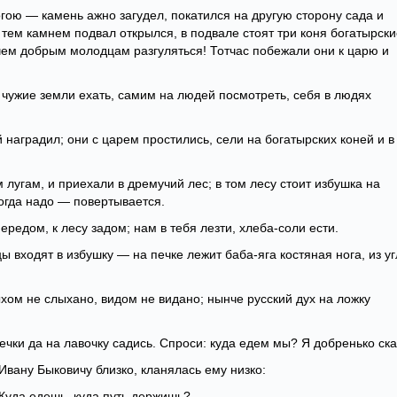
огою — камень ажно загудел, покатился на другую сторону сада и
тем камнем подвал открылся, в подвале стоят три коня богатырски
 чем добрым молодцам разгуляться! Тотчас побежали они к царю и
в чужие земли ехать, самим на людей посмотреть, себя в людях
й наградил; они с царем простились, сели на богатырских коней и в
 лугам, и приехали в дремучий лес; в том лесу стоит избушка на
когда надо — повертывается.
ередом, к лесу задом; нам в тебя лезти, хлеба-соли ести.
 входят в избушку — на печке лежит баба-яга костяная нога, из уг
ыхом не слыхано, видом не видано; нынче русский дух на ложку
 печки да на лавочку садись. Спроси: куда едем мы? Я добренько ска
 Ивану Быковичу близко, кланялась ему низко:
 Куда едешь, куда путь держишь?