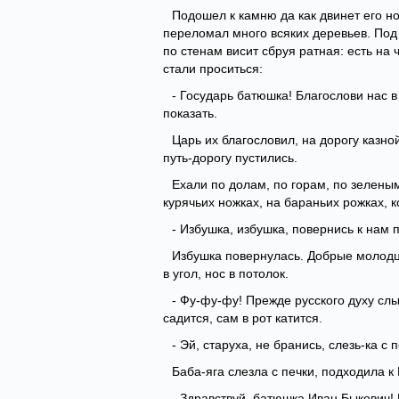
Подошел к камню да как двинет его н
переломал много всяких деревьев. Под 
по стенам висит сбруя ратная: есть на
стали проситься:
- Государь батюшка! Благослови нас 
показать.
Царь их благословил, на дорогу казно
путь-дорогу пустились.
Ехали по долам, по горам, по зеленым
курячьих ножках, на бараньих рожках, 
- Избушка, избушка, повернись к нам п
Избушка повернулась. Добрые молодцы
в угол, нос в потолок.
- Фу-фу-фу! Прежде русского духу сл
садится, сам в рот катится.
- Эй, старуха, не бранись, слезь-ка с
Баба-яга слезла с печки, подходила к
- Здравствуй, батюшка Иван Быкович!