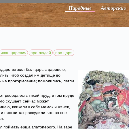
Народные
Авторские
иван царевич
про людей
про царя
сударстве жил-был царь с царицею;
олить, чтоб создал им детище во
ь на прокормление; помолились, легли
от дворца есть тихий пруд, в том пруде
го скушает, сейчас может
цею, кликали к себе мамок и нянек,
и няньки так рассудили: что во сне
ся.
ал поймать ерша златоперого. На заре