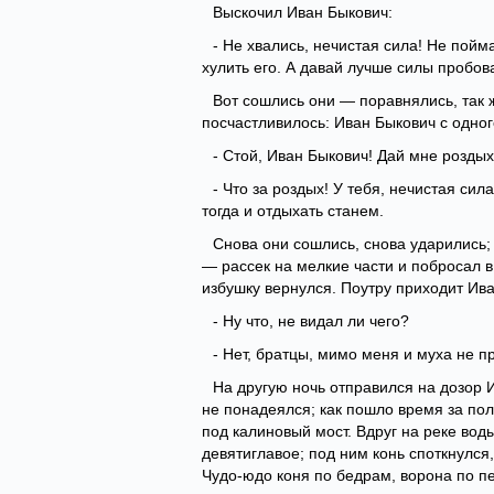
Выскочил Иван Быкович:
- Не хвались, нечистая сила! Не пойм
хулить его. А давай лучше силы пробоват
Вот сошлись они — поравнялись, так 
посчастливилось: Иван Быкович с одног
- Стой, Иван Быкович! Дай мне роздых
- Что за роздых! У тебя, нечистая сила
тогда и отдыхать станем.
Снова они сошлись, снова ударились;
— рассек на мелкие части и побросал в
избушку вернулся. Поутру приходит Ив
- Ну что, не видал ли чего?
- Нет, братцы, мимо меня и муха не п
На другую ночь отправился на дозор И
не понадеялся; как пошло время за пол
под калиновый мост. Вдруг на реке во
девятиглавое; под ним конь споткнулся
Чудо-юдо коня по бедрам, ворона по п