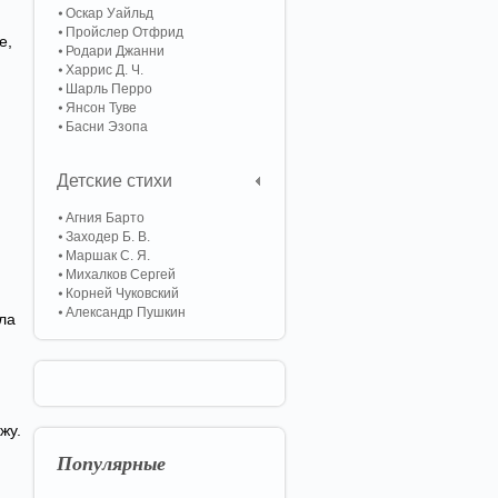
Оскар Уайльд
Пройслер Отфрид
е,
Родари Джанни
Харрис Д. Ч.
Шарль Перро
Янсон Туве
Басни Эзопа
Детские стихи
Агния Барто
Заходер Б. В.
Маршак С. Я.
Михалков Сергей
Корней Чуковский
Александр Пушкин
ла
жу.
Популярные