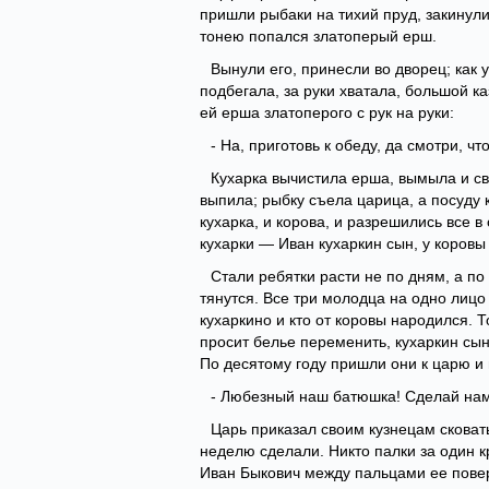
пришли рыбаки на тихий пруд, закинули 
тонею попался златоперый ерш.
Вынули его, принесли во дворец; как 
подбегала, за руки хватала, большой к
ей ерша златоперого с рук на руки:
- На, приготовь к обеду, да смотри, ч
Кухарка вычистила ерша, вымыла и св
выпила; рыбку съела царица, а посуду 
кухарка, и корова, и разрешились все 
кухарки — Иван кухаркин сын, у коровы
Стали ребятки расти не по дням, а по
тянутся. Все три молодца на одно лицо 
кухаркино и кто от коровы народился. Т
просит белье переменить, кухаркин сын
По десятому году пришли они к царю и 
- Любезный наш батюшка! Сделай нам 
Царь приказал своим кузнецам сковать
неделю сделали. Никто палки за один к
Иван Быкович между пальцами ее повер