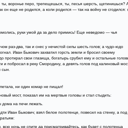
, ты, воронье перо, трепещешься, ты, песья шерсть, щетинишься? 
к он еще не родился, а коли родился — так на войну не сгодился: 
помолись, руки умой да за дело примись! Еще неведомо — чья
ом раз-два, так и снес у нечистой силы шесть голов; а чудо-юдо
огнал. Иван Быкович захватил горсть земли и бросил своему
до протирал свои глазища, богатырь срубил ему и остальные голов
и и побросал в реку Смородину, а девять голов под калиновый мос
 сын.
олетала, ни один комар не пищал!
новый мост, показал им на мертвые головы и стал стыдить:
ы дома на печи лежать.
дти Иван Быкович; взял белое полотенце, повесил на стенку, а под
братьям:
ы, всю ночь не спите да присматривайтесь, как будет с полотенца