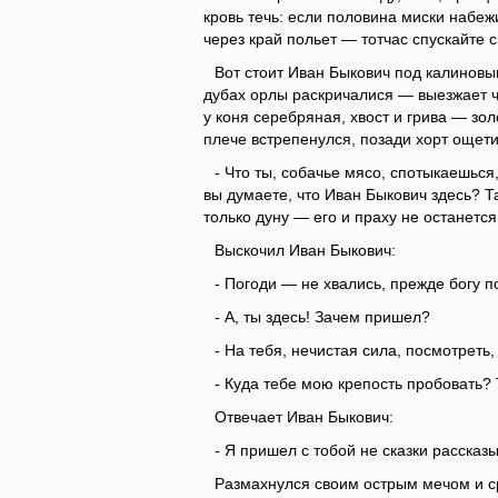
кровь течь: если половина миски набеж
через край польет — тотчас спускайте 
Вот стоит Иван Быкович под калиновы
дубах орлы раскричалися — выезжает ч
у коня серебряная, хвост и грива — зол
плече встрепенулся, позади хорт ощети
- Что ты, собачье мясо, спотыкаешься
вы думаете, что Иван Быкович здесь? Та
только дуну — его и праху не останется
Выскочил Иван Быкович:
- Погоди — не хвались, прежде богу п
- А, ты здесь! Зачем пришел?
- На тебя, нечистая сила, посмотреть,
- Куда тебе мою крепость пробовать?
Отвечает Иван Быкович:
- Я пришел с тобой не сказки рассказы
Размахнулся своим острым мечом и ср