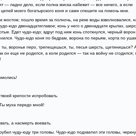
ит — ладно дело, если полна миска набежит — все ничего, а если
с цепей моего богатырского коня и сами спешите на помочь мне.
м мостом; пошло время за полночь, на реке воды взволновалися, н
удо-юдо двенадцатиглавое; конь у него о двенадцати крылах, шерс
отые. Едет чудо-юдо; вдруг под ним конь споткнулся, черный ворон
нился. Чудо-юдо коня по бедрам, ворона по перьям, хорта по уша
, ты, воронье перо, трепещешься, ты, песья шерсть, щетинишься? 
к он еще не родился, а коли родился — так на войну не сгодился; 
!
омолись!
 твоей крепости испробовать.
 Ты муха передо мной!
вать, а насмерть воевать.
убил чуду-юду три головы. Чудо-юдо подхватил эти головы, черкн