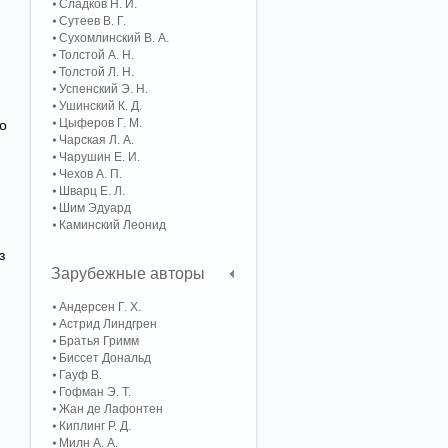
Сладков Н. И.
Сутеев В. Г.
Сухомлинский В. А.
Толстой А. Н.
Толстой Л. Н.
Успенский Э. Н.
Ушинский К. Д.
Цыферов Г. М.
о
Чарская Л. А.
Чарушин Е. И.
Чехов А. П.
Шварц Е. Л.
Шим Эдуард
Каминский Леонид
з
Зарубежные авторы
Андерсен Г. Х.
Астрид Линдгрен
Братья Гримм
Биссет Дональд
Гауф В.
Гофман Э. Т.
Жан де Лафонтен
Киплинг Р. Д.
Милн А. А.