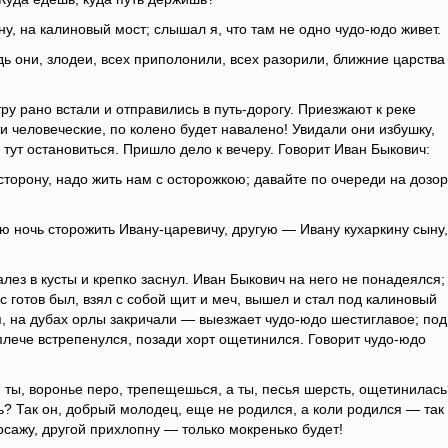
у, на калиновый мост; слышал я, что там не одно чудо-юдо живет.
дь они, злодеи, всех приполонили, всех разорили, ближние царства
ру рано встали и отправились в путь-дорогу. Приезжают к реке
и человеческие, по колено будет навалено! Увидали они избушку,
 тут остановиться. Пришло дело к вечеру. Говорит Иван Быкович:
сторону, надо жить нам с осторожкою; давайте по очереди на дозор
 ночь сторожить Ивану-царевичу, другую — Ивану кухаркину сыну,
лез в кусты и крепко заснул. Иван Быкович на него не понадеялся;
с готов был, взял с собой щит и меч, вышел и стал под калиновый
я, на дубах орлы закричали — выезжает чудо-юдо шестиглавое; под
плече встрепенулся, позади хорт ощетинился. Говорит чудо-юдо
, ты, воронье перо, трепещешься, а ты, песья шерсть, ощетинилась
ь? Так он, добрый молодец, еще не родился, а коли родился — так
посажу, другой прихлопну — только мокренько будет!