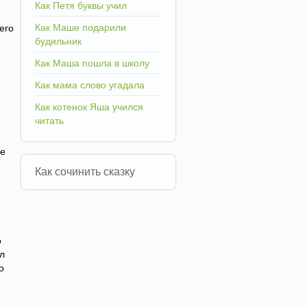
Как Петя буквы учил
Как Маше подарили
его
будильник
Как Маша пошла в школу
Как мама слово угадала
Как котенок Яша учился
читать
ще
Как сочинить сказку
о
л
о