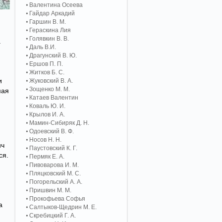
Валентина Осеева
Гайдар Аркадий
Гаршин В. М.
Гераскина Лия
Голявкин В. В.
а
Даль В.И.
Драгунский В. Ю.
Ершов П. П.
Житков Б. С.
и
Жуковский В. А.
Зощенко М. М.
мая
Катаев Валентин
Коваль Ю. И.
Крылов И. А.
Мамин-Сибиряк Д. Н.
Одоевский В. Ф.
Носов Н. Н.
ич
Паустовский К. Г.
ся.
Пермяк Е. А.
Пивоварова И. М.
Пляцковский М. С.
Погорельский А. A.
Пришвин М. М.
Прокофьева Софья
а
Салтыков-Щедрин М. Е.
Скребицкий Г. А.