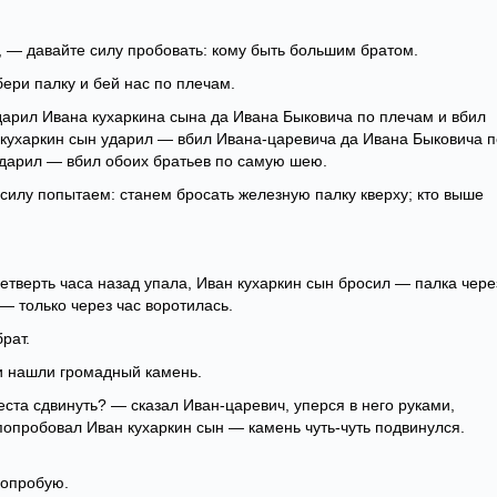
ч, — давайте силу пробовать: кому быть большим братом.
ери палку и бей нас по плечам.
дарил Ивана кухаркина сына да Ивана Быковича по плечам и вбил
н кухаркин сын ударил — вбил Ивана-царевича да Ивана Быковича п
ударил — вбил обоих братьев по самую шею.
 силу попытаем: станем бросать железную палку кверху; кто выше
етверть часа назад упала, Иван кухаркин сын бросил — палка чере
— только через час воротилась.
рат.
 и нашли громадный камень.
места сдвинуть? — сказал Иван-царевич, уперся в него руками,
 попробовал Иван кухаркин сын — камень чуть-чуть подвинулся.
попробую.