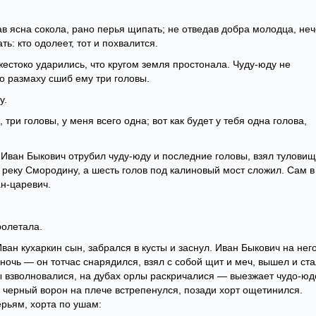
ав ясна сокола, рано перья щипать; не отведав добра молодца, неч
ь: кто одолеет, тот и похвалится.
жестоко ударились, что кругом земля простонала. Чуду-юду не
о размаху сшиб ему три головы.
у.
, три головы, у меня всего одна; вот как будет у тебя одна голова,
 Иван Быкович отрубил чуду-юду и последние головы, взял тулови
 реку Смородину, а шесть голов под калиновый мост сложил. Сам в
ан-царевич.
ролетала.
ван кухаркин сын, забрался в кусты и заснул. Иван Быкович на нег
ночь — он тотчас снарядился, взял с собой щит и меч, вышел и ста
ды взволновалися, на дубах орлы раскричалися — выезжает чудо-юд
, черный ворон на плече встрепенулся, позади хорт ощетинился.
ерьям, хорта по ушам: