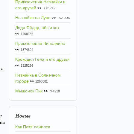
Приключения Незнайки и
его друзей
👀
3601712
Незнайка на Луне
👀
1526336
Дядя Фёдор, пёс и кот
👀
1408136
Приключения Чиполлино
👀
1374694
Крокодил Гена и его друзья
👀
1325266
 а
Незнайка в Солнечном
городе
👀
1268881
Мышонок Пик
👀
744910
Новые
?
 на
Как Петя ленился