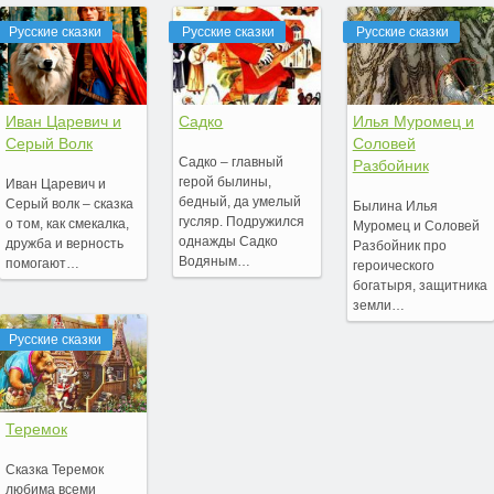
Русские сказки
Русские сказки
Русские сказки
Иван Царевич и
Садко
Илья Муромец и
Серый Волк
Соловей
Садко – главный
Разбойник
герой былины,
Иван Царевич и
бедный, да умелый
Серый волк – сказка
Былина Илья
гусляр. Подружился
о том, как смекалка,
Муромец и Соловей
однажды Садко
дружба и верность
Разбойник про
Водяным…
помогают…
героического
богатыря, защитника
земли…
Русские сказки
Теремок
Сказка Теремок
любима всеми