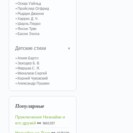
Оскар Уайльд
Пройслер Отфрид
Родари Джанни
Харрис Д. Ч.
Шарль Перро
Янсон Туве
Басни Эзопа
Детские стихи
Агния Барто
Заходер Б. В.
Маршак С. Я.
Михалков Сергей
Корней Чуковский
Александр Пушкин
Популярные
Приключения Незнайки и
его друзей
👀
3601337
Незнайка на Луне
👀