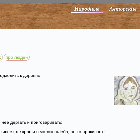
Народные
Авторские
х
про людей
одходить к деревне.
а нее дергать и приговаривать:
киснет, не кроши в молоко хлеба, не то прокиснет!