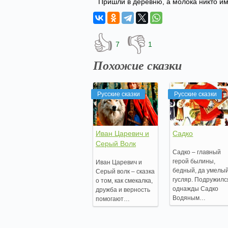
Пришли в деревню, а молока никто им
👍
👎
7
1
Похожие сказки
Русские сказки
Русские сказки
Иван Царевич и
Садко
Серый Волк
Садко – главный
герой былины,
Иван Царевич и
бедный, да умелы
Серый волк – сказка
гусляр. Подружилс
о том, как смекалка,
однажды Садко
дружба и верность
Водяным…
помогают…