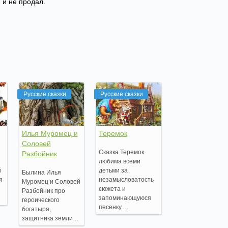
 и не продал.
Русские сказки
Русские сказки
Илья Муромец и
Теремок
Соловей
Сказка Теремок
Разбойник
любима всеми
й
детьми за
Былина Илья
я
незамысловатость
Муромец и Соловей
сюжета и
Разбойник про
запоминающуюся
героического
песенку.…
богатыря,
защитника земли…