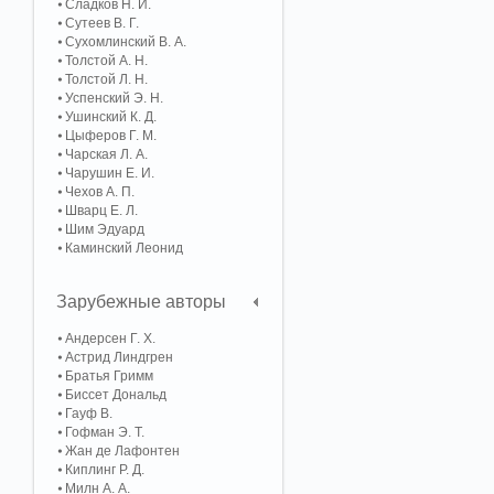
Сладков Н. И.
Сутеев В. Г.
Сухомлинский В. А.
Толстой А. Н.
Толстой Л. Н.
Успенский Э. Н.
Ушинский К. Д.
Цыферов Г. М.
Чарская Л. А.
Чарушин Е. И.
Чехов А. П.
Шварц Е. Л.
Шим Эдуард
Каминский Леонид
Зарубежные авторы
Андерсен Г. Х.
Астрид Линдгрен
Братья Гримм
Биссет Дональд
Гауф В.
Гофман Э. Т.
Жан де Лафонтен
Киплинг Р. Д.
Милн А. А.