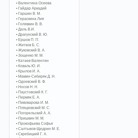
Валентина Осеева
Гайдар Аркадий
Гаршин В. М.
Гераскина Лия
Голявкин В. В.
Даль В.И.
Драгунский В. Ю.
Ершов П. П.
Житков Б. С.
Жуковский В. А.
Зощенко М. М.
Катаев Валентин
Коваль Ю. И.
Крылов И. А.
Мамин-Сибиряк Д. Н.
Одоевский В. Ф.
Носов Н. Н.
Паустовский К. Г.
Пермяк Е. А.
Пивоварова И. М.
Пляцковский М. С.
Погорельский А. A.
Пришвин М. М.
Прокофьева Софья
Салтыков-Щедрин М. Е.
Скребицкий Г. А.