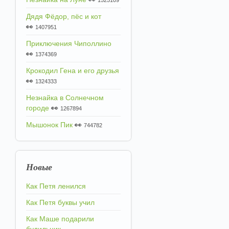
1525109
Дядя Фёдор, пёс и кот
👀
1407951
Приключения Чиполлино
👀
1374369
Крокодил Гена и его друзья
👀
1324333
Незнайка в Солнечном
городе
👀
1267894
Мышонок Пик
👀
744782
Новые
Как Петя ленился
Как Петя буквы учил
Как Маше подарили