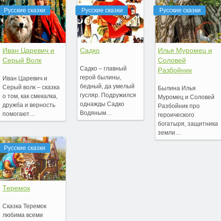
Русские сказки
Русские сказки
Русские сказки
Иван Царевич и
Садко
Илья Муромец и
Серый Волк
Соловей
Садко – главный
Разбойник
герой былины,
Иван Царевич и
бедный, да умелый
Серый волк – сказка
Былина Илья
гусляр. Подружился
о том, как смекалка,
Муромец и Соловей
однажды Садко
дружба и верность
Разбойник про
Водяным…
помогают…
героического
богатыря, защитника
земли…
Русские сказки
Теремок
Сказка Теремок
любима всеми