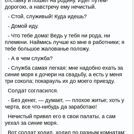
отставку и пошел на родину. Идет путем-
дорогою, а навстречу ему нечистый.
- Стой, служивый! Куда идешь?
- Домой иду.
- Что тебе дома! Ведь у тебя ни рода, ни
племени. Наймись лучше ко мне в работники; я
тебе большое жалованье положу.
- А в чем служба?
- Служба самая легкая: мне надобно ехать за
синие моря к дочери на свадьбу, а есть у меня
три сокола; покарауль их до моего приезду.
Солдат согласился.
- Без денег, — думает, — плохое житье; хоть у
черта, все что-нибудь да заработаю!
Нечистый привел его в свои палаты, а сам
уехал за синие моря.
Вот солдат ходил, ходил по разным комнатам;