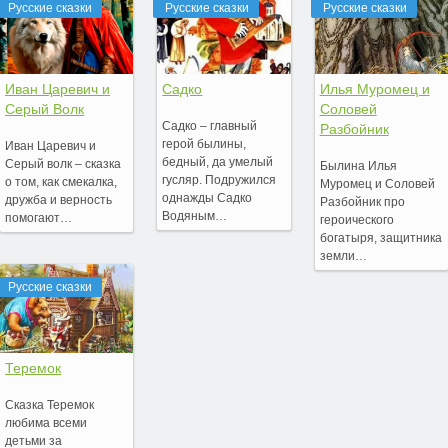
Русские сказки
Русские сказки
Русские сказки
Иван Царевич и
Садко
Илья Муромец и
Серый Волк
Соловей
Садко – главный
Разбойник
герой былины,
Иван Царевич и
бедный, да умелый
Серый волк – сказка
Былина Илья
гусляр. Подружился
о том, как смекалка,
Муромец и Соловей
однажды Садко
дружба и верность
Разбойник про
Водяным…
помогают…
героического
богатыря, защитника
земли…
Русские сказки
Теремок
Сказка Теремок
любима всеми
детьми за