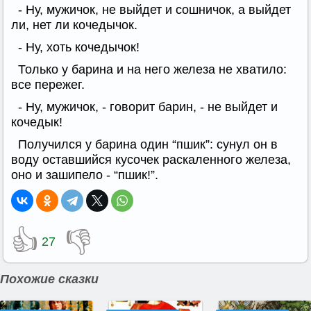
- Ну, мужичок, не выйдет и сошничок, а выйдет
ли, нет ли кочедычок.
- Ну, хоть кочедычок!
Только у барина и на него железа не хватило:
все пережег.
- Ну, мужичок, - говорит барин, - не выйдет и
кочедык!
Получился у барина один “пшик”: сунул он в
воду оставшийся кусочек раскаленного железа,
оно и зашипело - “пшик!”.
👍
👎
27
Похожие сказки