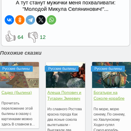
А тут станут мужички меня похваливати:
"Молодой Микула Селянинович!"...
👍
👎
64
12
Похожие сказки
Русские былины
Русские былины
Русские былины
Садко (былина)
Алеша Попович и
Богатыри на
Тугарин Змеевич
Соколе-корабле
Прочитать
переложение этой
Из славного Ростова
По морю, морю
былины в сказку с
красна города Как
синему, По синему,
картинками можно
два ясные сокола
но Хвалунскому
здесь В славном в…
вылетывали -
Ходил‑гулял
Выезжали два
Сокол‑корабль