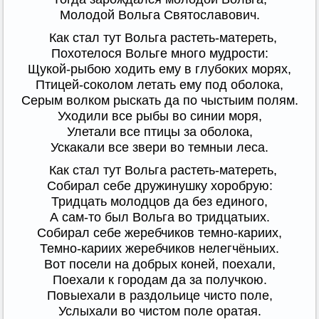
Молодой Вольга Святославович.
Как стал тут Вольга растеть-матереть,
Похотелося Вольге много мудрости:
Щукой-рыбою ходить ему в глубоких морях,
Птицей-соколом летать ему под оболока,
Серым волком рыскать да по чыстыим полям.
Уходили все рыбы во синии моря,
Улетали все птицы за оболока,
Ускакали все звери во темныи леса.
Как стал тут Вольга растеть-матереть,
Собирал себе дружинушку хоробрую:
Тридцать молодцов да без единого,
А сам-то был Вольга во тридцатыих.
Собирал себе жеребчиков темно-кариих,
Темно-кариих жеребчиков нелегчёныих.
Вот посели на добрых коней, поехали,
Поехали к городам да за получкою.
Повыехали в раздольице чисто поле,
Услыхали во чистом поле оратая.