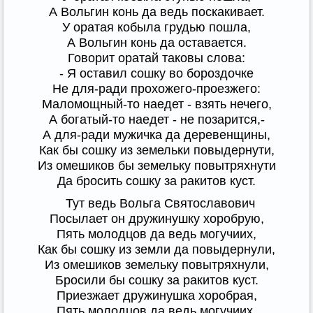
А Вольгин конь да ведь поскакивает.
У оратая кобыла грудью пошла,
А Вольгин конь да оставается.
Говорит оратай таковы слова:
- Я оставил сошку во бороздочке
Не для-ради прохожего-проезжего:
Маломощный-то наедет - взять нечего,
А богатый-то наедет - не позарится,-
А для-ради мужичка да деревенщины,
Как бы сошку из земельки повыдернути,
Из омешиков бы земельку повытряхнути
Да бросить сошку за ракитов куст.
Тут ведь Вольга Святославович
Посылает он дружинушку хоробрую,
Пять молодцов да ведь могучиих,
Как бы сошку из земли да повыдернули,
Из омешиков земельку повытряхнули,
Бросили бы сошку за ракитов куст.
Приезжает дружинушка хоробрая,
Пять молодцов да ведь могучиих,