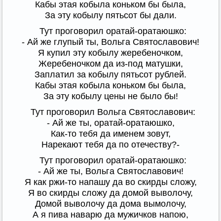
Кабы этая кобыла коньком бы была,
За эту кобылу пятьсот бы дали.
Тут проговорил оратай-оратаюшко:
- Ай же глупый ты, Вольга Святославович!
Я купил эту кобылу жеребеночком,
Жеребеночком да из-под матушки,
Заплатил за кобылу пятьсот рублей.
Кабы этая кобыла коньком бы была,
За эту кобылу цены не было бы!
Тут проговорил Вольга Святославович:
- Ай же ты, оратай-оратаюшко,
Как-то тебя да именем зовут,
Нарекают тебя да по отечеству?-
Тут проговорил оратай-оратаюшко:
- Ай же ты, Вольга Святославович!
Я как ржи-то напашу да во скирды сложу,
Я во скирды сложу да домой выволочу,
Домой выволочу да дома вымолочу,
А я пива наварю да мужичков напою,