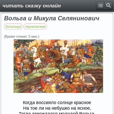
читать сказку онлайн
Вольга и Микула Селянинович
богатыри
героическая
(Время чтения: 5 мин.)
Когда воссияло солнце красное
На тое ли на небушко на ясное,
Тогда зарождался молодой Вольга,