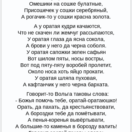
Омешики на сошке булатные,
Присошечек у сошки серебряный,
А рогачик-то у сошки красна золота.
А у оратая кудри качаются,
Что не скачен ли жемчуг рассыпаются,
У оратая глаза да ясна сокола,
А брови у него да черна соболя.
У оратая сапожки зелен сафьян
Вот шилом пяты, носы востры,
Вот под пяту-пяту воробей пролетит,
Около носа хоть яйцо прокати.
У оратая шляпа пуховая,
А кафтанчик у него черна бархата.
Говорит-то Вольга таковы слова:
- Божья помочь тебе, оратай-оратаюшко!
Орать, да пахать, да крестьянствовати,
А бороздки тебе да помётывати,
А пенья-коренья вывёртывати,
А большие-то каменья в борозду валить!