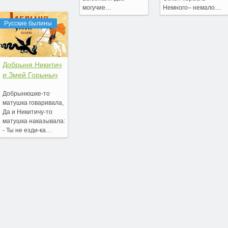
могучие…
Немного– немало…
Русские былины
Добрыня Никитич
и Змей Горыныч
Добрынюшке-то
матушка говаривала,
Да и Никитичу-то
матушка наказывала:
- Ты не езди-ка…