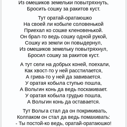
Из омешиков земельки повытряхнуть,
Бросить сошку за ракитов куст.
Тут оратай-оратаюшко
На своей ли кобыле соловенькой
Приехал ко сошке кленовенькой.
Он брал-то ведь сошку одной рукой,
Сошку из земли он повыдернул,
Из омешиков земельку повытряхнул,
Бросил сошку за ракитов куст.
А тут сели на добрых коней, поехали,
Как хвост-то у ней расстилается,
А грива-то у ней да завивается.
У оратая кобыла ступью пошла,
А Вольгин конь да ведь поскакивает.
У оратая кобыла грудью пошла,
А Вольгин конь да оставается.
Тут Вольга стал да он покрикивать,
Колпаком он стал да ведь помахивать:
- Ты постой-ко ведь, оратай-оратаюшко!