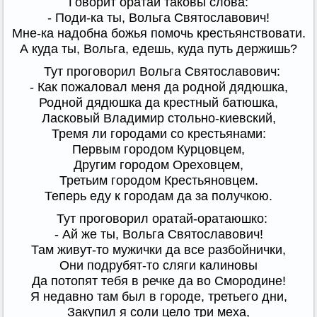
Говорит оратай таковы слова:
- Поди-ка ты, Вольга Святославович!
Мне-ка надобна божья помочь крестьянствовати.
А куда ты, Вольга, едешь, куда путь держишь?
Тут проговорил Вольга Святославович:
- Как пожаловал меня да родной дядюшка,
Родной дядюшка да крестный батюшка,
Ласковый Владимир стольно-киевский,
Тремя ли городами со крестьянами:
Первым городом Курцовцем,
Другим городом Ореховцем,
Третьим городом Крестьяновцем.
Теперь еду к городам да за получкою.
Тут проговорил оратай-оратаюшко:
- Ай же ты, Вольга Святославович!
Там живут-то мужички да все разбойнички,
Они подрубят-то сляги калиновы
Да потопят тебя в речке да во Смородине!
Я недавно там был в городе, третьего дни,
Закупил я соли цело три меха,