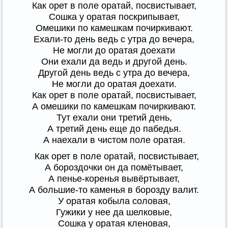
Как орет в поле оратай, посвистывает,
Сошка у оратая поскрипывает,
Омешики по камешкам почиркивают.
Ехали-то день ведь с утра до вечера,
Не могли до оратая доехати
Они ехали да ведь и другой день.
Другой день ведь с утра до вечера,
Не могли до оратая доехати.
Как орет в поле оратай, посвистывает,
А омешики по камешкам почиркивают.
Тут ехали они третий день,
А третий день еще до пабедья.
А наехали в чистом поле оратая.
Как орет в поле оратай, посвистывает,
А бороздочки он да помётывает,
А пенье-коренья вывёртывает,
А большие-то каменья в борозду валит.
У оратая кобыла соловая,
Гужики у нее да шелковые,
Сошка у оратая кленовая,