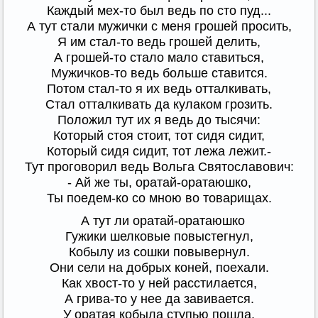
Каждый мех-то был ведь по сто пуд...
А тут стали мужички с меня грошей просить,
Я им стал-то ведь грошей делить,
А грошей-то стало мало ставиться,
Мужичков-то ведь больше ставится.
Потом стал-то я их ведь отталкивать,
Стал отталкивать да кулаком грозить.
Положил тут их я ведь до тысячи:
Который стоя стоит, тот сидя сидит,
Который сидя сидит, тот лежа лежит.-
Тут проговорил ведь Вольга Святославович:
- Ай же ты, оратай-оратаюшко,
Ты поедем-ко со мною во товарищах.
А тут ли оратай-оратаюшко
Гужики шелковые повыстегнул,
Кобылу из сошки повывернул.
Они сели на добрых коней, поехали.
Как хвост-то у ней расстилается,
А грива-то у нее да завивается.
У оратая кобыла ступью пошла,