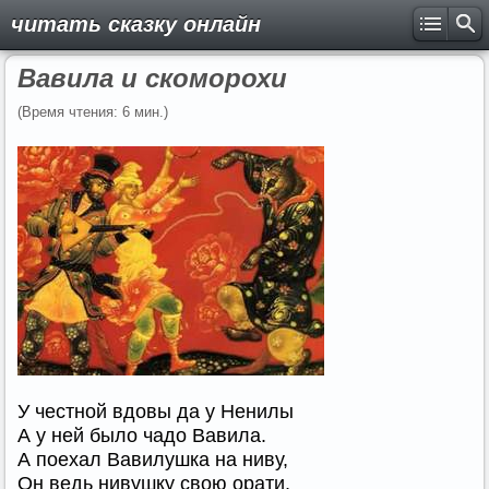
читать сказку онлайн
Вавила и скоморохи
(Время чтения: 6 мин.)
У честной вдовы да у Ненилы
А у ней было чадо Вавила.
А поехал Вавилушка на ниву,
Он ведь нивушку свою орати,