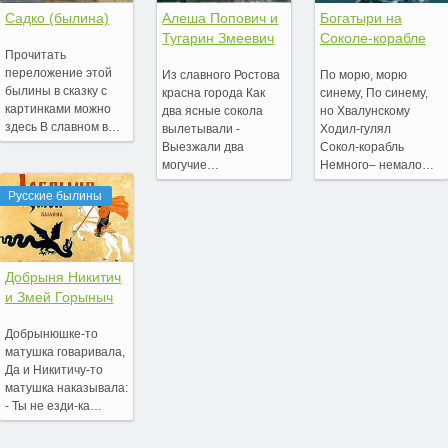
Садко (былина)
Алеша Попович и
Богатыри на
Тугарин Змеевич
Соколе-корабле
Прочитать
переложение этой
Из славного Ростова
По морю, морю
былины в сказку с
красна города Как
синему, По синему,
картинками можно
два ясные сокола
но Хвалунскому
здесь В славном в…
вылетывали -
Ходил‑гулял
Выезжали два
Сокол‑корабль
могучие…
Немного– немало…
Русские былины
Добрыня Никитич
и Змей Горыныч
Добрынюшке-то
матушка говаривала,
Да и Никитичу-то
матушка наказывала:
- Ты не езди-ка…