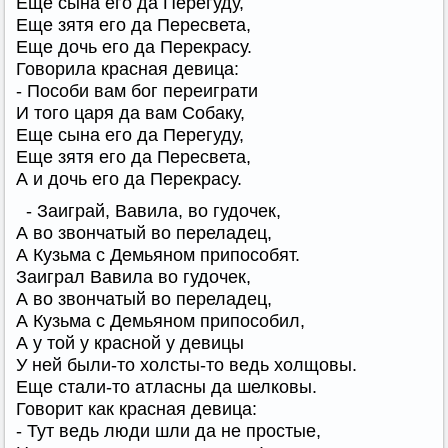
Еще сына его да Перегуду,
Еще зятя его да Пересвета,
Еще дочь его да Перекрасу.
Говорила красная девица:
- Пособи вам бог переиграти
И того царя да вам Собаку,
Еще сына его да Перегуду,
Еще зятя его да Пересвета,
А и дочь его да Перекрасу.
- Заиграй, Вавила, во гудочек,
А во звончатый во переладец,
А Кузьма с Демьяном припособят.
Заиграл Вавила во гудочек,
А во звончатый во переладец,
А Кузьма с Демьяном припособил,
А у той у красной у девицы
У ней были-то холсты-то ведь холщовы.
Еще стали-то атласны да шелковы.
Говорит как красная девица:
- Тут ведь люди шли да не простые,