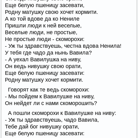
Еще белую пшеницу засевати,
Родну матушку свою хочет кормити.
А ко той вдове да ко Нениле
Пришли люди к ней веселые,
Веселые люди, не простые,
Не простые люди - скоморохи:
- Уж ты здравствуешь, честна вдова Ненила!
У тебя где чадо да нынь Вавила?
- А уехал Вавилушка на ниву,
Он ведь нивушку свою орати,
Еще белую пшеницу засевати:
Родну матушку хочет кормити.
Говорят как те ведь скоморохи:
- Мы пойдем к Вавилушке на ниву,
Он нейдет ли с нами скоморошить?
А пошли скоморохи к Вавилушке на ниву:
- Уж ты здравствуешь, чадо Вавила,
Тебе дай бог нивушку орати,
Еще белую пшеницу засевати: