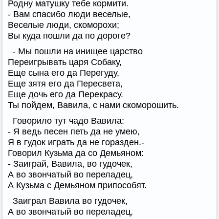
Родну матушку тебе кормити.
- Вам спасибо люди веселые,
Веселые люди, скоморохи;
Вы куда пошли да по дороге?
- Мы пошли на инищее царство
Переигрывать царя Собаку,
Еще сына его да Перегуду,
Еще зятя его да Пересвета,
Еще дочь его да Перекрасу.
Ты пойдем, Вавила, с нами скоморошить.
Говорило тут чадо Вавила:
- Я ведь песен петь да не умею,
Я в гудок играть да не горазден.-
Говорил Кузьма да со Демьяном:
- Заиграй, Вавила, во гудочек,
А во звончатый во переладец,
А Кузьма с Демьяном припособят.
Заиграл Вавила во гудочек,
А во звончатый во переладец,