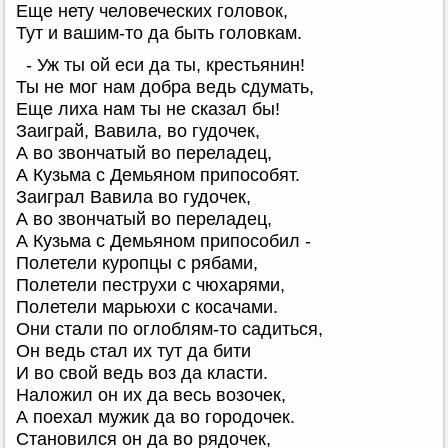
Еще нету человеческих головок,
Тут и вашим-то да быть головкам.
- Уж ты ой еси да ты, крестьянин!
Ты не мог нам добра ведь сдумать,
Еще лиха нам ты не сказал бы!
Заиграй, Вавила, во гудочек,
А во звончатый во переладец,
А Кузьма с Демьяном припособят.
Заиграл Вавила во гудочек,
А во звончатый во переладец,
А Кузьма с Демьяном припособил -
Полетели куропцы с рябами,
Полетели пеструхи с чюхарями,
Полетели марьюхи с косачами.
Они стали по оглоблям-то садиться,
Он ведь стал их тут да бити
И во свой ведь воз да класти.
Наложил он их да весь возочек,
А поехал мужик да во городочек.
Становился он да во рядочек,