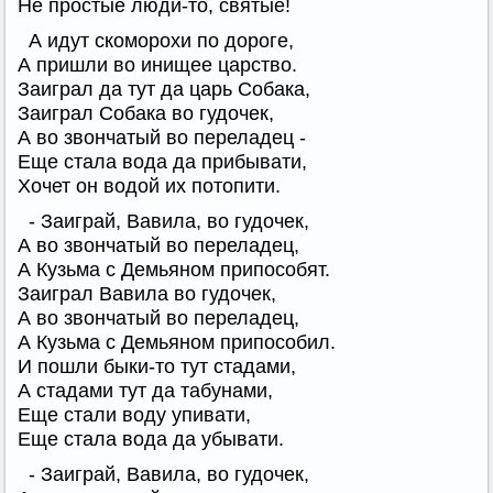
Не простые люди-то, святые!
А идут скоморохи по дороге,
А пришли во инищее царство.
Заиграл да тут да царь Собака,
Заиграл Собака во гудочек,
А во звончатый во переладец -
Еще стала вода да прибывати,
Хочет он водой их потопити.
- Заиграй, Вавила, во гудочек,
А во звончатый во переладец,
А Кузьма с Демьяном припособят.
Заиграл Вавила во гудочек,
А во звончатый во переладец,
А Кузьма с Демьяном припособил.
И пошли быки-то тут стадами,
А стадами тут да табунами,
Еще стали воду упивати,
Еще стала вода да убывати.
- Заиграй, Вавила, во гудочек,