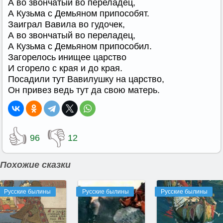
А во звончатый во переладец,
А Кузьма с Демьяном припособят.
Заиграл Вавила во гудочек,
А во звончатый во переладец,
А Кузьма с Демьяном припособил.
Загорелось инищее царство
И сгорело с края и до края.
Посадили тут Вавилушку на царство,
Он привез ведь тут да свою матерь.
👍
👎
96
12
Похожие сказки
Русские былины
Русские былины
Русские былины