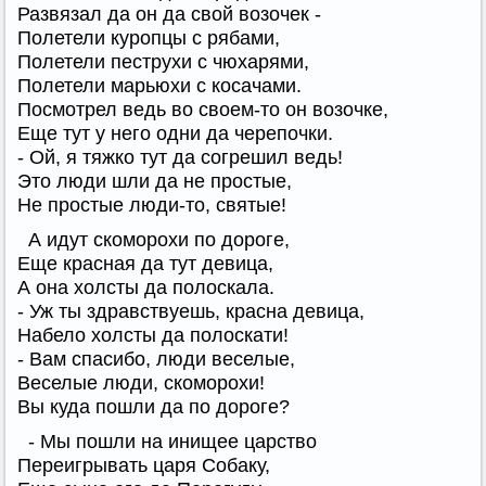
Развязал да он да свой возочек -
Полетели куропцы с рябами,
Полетели пеструхи с чюхарями,
Полетели марьюхи с косачами.
Посмотрел ведь во своем-то он возочке,
Еще тут у него одни да черепочки.
- Ой, я тяжко тут да согрешил ведь!
Это люди шли да не простые,
Не простые люди-то, святые!
А идут скоморохи по дороге,
Еще красная да тут девица,
А она холсты да полоскала.
- Уж ты здравствуешь, красна девица,
Набело холсты да полоскати!
- Вам спасибо, люди веселые,
Веселые люди, скоморохи!
Вы куда пошли да по дороге?
- Мы пошли на инищее царство
Переигрывать царя Собаку,