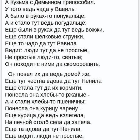
А Кузьма с Демьяном припособил.
У того ведь чада у Вавилы
А было в руках-то понукальце,
А и стало тут ведь погудальце;
Еще были в руках да тут ведь вожжи,
Еще стали шелковые струнки.
Еще то чадо да тут Вавила
Видит: люди тут да не простые,
Не простые люди-то, святые;
Он походит с ними да скоморошить.
Он повел их да ведь домой же.
Еще тут честна вдова да тут Ненила
Еще стала тут да их кормити.
Понесла она хлебы-то ржаные -
А и стали хлебы-то пшеничны;
Понесла она курицу варену -
Еще курица да ведь взлетела,
На печной столб села да запела.
Еще та вдова да тут Ненила
Еще видит: люди не простые,