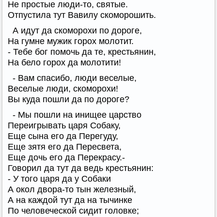
Не простые люди-то, святые.
Отпустила тут Вавилу скоморошить.
А идут да скоморохи по дороге,
На гумне мужик горох молотит.
- Тебе бог помочь да те, крестьянин,
На бело горох да молотити!
- Вам спасибо, люди веселые,
Веселые люди, скоморохи!
Вы куда пошли да по дороге?
- Мы пошли на инищее царство
Переигрывать царя Собаку,
Еще сына его да Перегуду,
Еще зятя его да Пересвета,
Еще дочь его да Перекрасу.-
Говорил да тут да ведь крестьянин:
- У того царя да у Собаки
А окол двора-то тын железный,
А на каждой тут да на тычинке
По человеческой сидит головке;