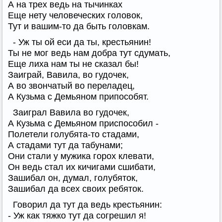
А на трех ведь на тычинках
Еще нету человеческих головок,
Тут и вашим-то да быть головкам.
- Уж ты ой еси да ты, крестьянин!
Ты не мог ведь нам добра тут сдумать,
Еще лиха нам ты не сказал бы!
Заиграй, Вавила, во гудочек,
А во звончатый во переладец,
А Кузьма с Демьяном припособят.
Заиграл Вавила во гудочек,
А Кузьма с Демьяном приспособил -
Полетели голубята-то стадами,
А стадами тут да табунами;
Они стали у мужика горох клевати,
Он ведь стал их кичигами сшибати,
Зашибал он, думал, голубяток,
Зашибал да всех своих ребяток.
Говорил да тут да ведь крестьянин:
- Уж как тяжко тут да согрешил я!